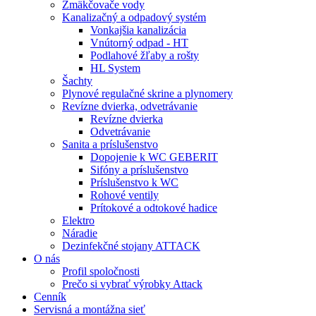
Zmäkčovače vody
Kanalizačný a odpadový systém
Vonkajšia kanalizácia
Vnútorný odpad - HT
Podlahové žľaby a rošty
HL System
Šachty
Plynové regulačné skrine a plynomery
Revízne dvierka, odvetrávanie
Revízne dvierka
Odvetrávanie
Sanita a príslušenstvo
Dopojenie k WC GEBERIT
Sifóny a príslušenstvo
Príslušenstvo k WC
Rohové ventily
Prítokové a odtokové hadice
Elektro
Náradie
Dezinfekčné stojany ATTACK
O nás
Profil spoločnosti
Prečo si vybrať výrobky Attack
Cenník
Servisná a montážna sieť