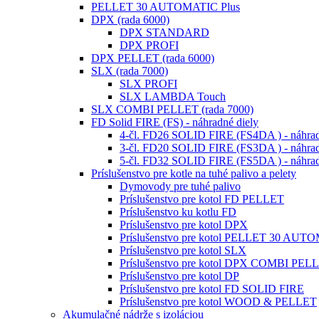
PELLET 30 AUTOMATIC Plus
DPX (rada 6000)
DPX STANDARD
DPX PROFI
DPX PELLET (rada 6000)
SLX (rada 7000)
SLX PROFI
SLX LAMBDA Touch
SLX COMBI PELLET (rada 7000)
FD Solid FIRE (FS) - náhradné diely
4-čl. FD26 SOLID FIRE (FS4DA ) - náhrad
3-čl. FD20 SOLID FIRE (FS3DA ) - náhrad
5-čl. FD32 SOLID FIRE (FS5DA ) - náhrad
Príslušenstvo pre kotle na tuhé palivo a pelety
Dymovody pre tuhé palivo
Príslušenstvo pre kotol FD PELLET
Príslušenstvo ku kotlu FD
Príslušenstvo pre kotol DPX
Príslušenstvo pre kotol PELLET 30 AUT
Príslušenstvo pre kotol SLX
Príslušenstvo pre kotol DPX COMBI PEL
Príslušenstvo pre kotol DP
Príslušenstvo pre kotol FD SOLID FIRE
Príslušenstvo pre kotol WOOD & PELLET
Akumulačné nádrže s izoláciou