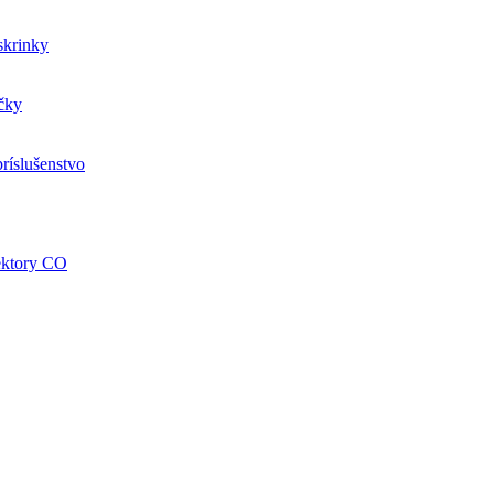
skrinky
čky
ríslušenstvo
tektory CO