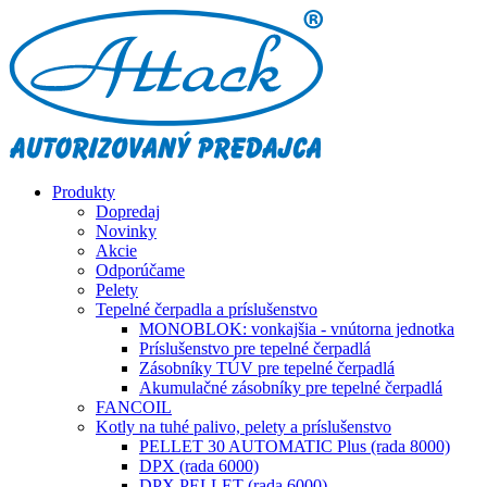
Produkty
Dopredaj
Novinky
Akcie
Odporúčame
Pelety
Tepelné čerpadla a príslušenstvo
MONOBLOK: vonkajšia - vnútorna jednotka
Príslušenstvo pre tepelné čerpadlá
Zásobníky TÚV pre tepelné čerpadlá
Akumulačné zásobníky pre tepelné čerpadlá
FANCOIL
Kotly na tuhé palivo, pelety a príslušenstvo
PELLET 30 AUTOMATIC Plus (rada 8000)
DPX (rada 6000)
DPX PELLET (rada 6000)