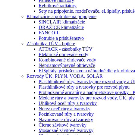
Panelové radiátory
Rebríkové radiátory
Sety na pripojenie, rozdeľovače, el. špirály, príslu
Klimatizácie a potrubie na pripojenie
SINCLAIR klimatizácie
DRAŽICE klimatizácie
FANCOIL
Potrubie a príslušenstvo
Zásobniky TÚV - bojlere
ATTACK - zásobníky TÚV
Elektrické ohrievače vody
Kombinované ohrievače vody
Nepriamovýhrevné ohrievače
El.špirály, príslušenstvo a náhradné diely k ohrie
Rozvody ÚK, PLYN, VODA, SOLÁR
Plasthliníkové rúry, tvarovky pre rozvod vody a 
Plasthliníkové rúry a tvarovky pre rozvod plynu
Protipožiarné armatúry a nadprietokové poistky -
Medené rúry a tvarovky pre rozvod vody, ÚK, plyn
Uhlíková oceľ rúry a tvarovky
Nerez oceľ rúry a tvarovky
Pozinkované rúry a tvarovky
Navarovacie rúry a tvarovky
Čierne závitové tvarovky
Mosadzné závitové tvarovky