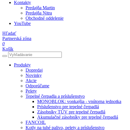
Kontakty
Predajňa Martin
Predajňa Nitra
Obchodné oddelenie
YouTube
Hľadať
Partnerská zóna
0
Košík
Produkty
Dopredaj
Novinky
Akcie
Odporúčame
Pelety
Tepelné čerpadla a príslušenstvo
MONOBLOK: vonkajšia - vnútorna jednotka
Príslušenstvo pre tepelné čerpadlá
Zásobníky TÚV pre tepelné čerpadlá
Akumulačné zásobníky pre tepelné čerpadlá
FANCOIL
Kotly na tuhé palivo, pelety a príslušenstvo