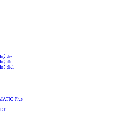
ný diel
ný diel
ný diel
OMATIC Plus
LET