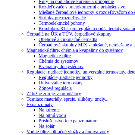
Rúry na podlahové kúrenie a pripojenie
Rozdeľovače s prietokomermi a príslušenstvo
Miešané čerpadlové jednotky k rozdeľovačom do 
Skrinky pre rozdeľovače
Termoelektrické pohony
Kombibox RTL pre reguláciu podľa teploty spiato
Čerpadlá na ÚK a TÚV, čerpadlové skupiny
Obehové a cirkulačné čerpadla
Čerpadlové skupiny MIX - miešané, nemiešané a p
Magnetické filtre, chémia a kvapaliny do systémov
Magnetické filtre
Chémia do systémov
Kvapaliny do systémov
Regulácie, riadiace jednotky, univerzálne termostaty, de
Regulácie, riadiace jednotky
Univerzálne termostaty
Zónová regulácia
Záložné zdroje, akumulátory
Tesniace materiály, spreje, silikóny, tmely...
Expanzomaty
Na kúrenie
Na pitnú vodu
Príslušenstvo k expanzomatom
Na solár
Vodné filtre, filtračné vložky a úprava vody