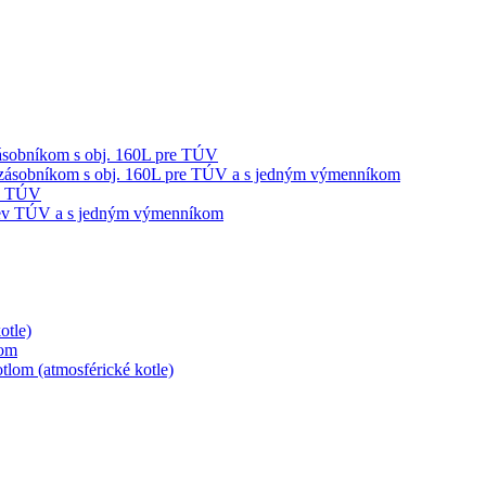
sobníkom s obj. 160L pre TÚV
ásobníkom s obj. 160L pre TÚV a s jedným výmenníkom
ev TÚV
hrev TÚV a s jedným výmenníkom
otle)
lom
lom (atmosférické kotle)