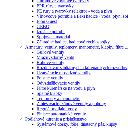
Chrómové závitové tvarovky
PPR rúry a tvarovky
PE rúry a tvarovky (elektro) - voda a plyn
Vlnovcové potrubie a flexi hadice - voda, plyn, sol
John Guest
GEBO
Izolácie potrubí
Spojovací material
Záhradné hadice, hadicové rýchlospojky
Armatúry, ventily, teplomery, manometre, klapky, filtre ..
Guľové ventily
Mrazuvzdorný ventil
Rohové ventily
Rozdeľovač sanitárnych a kúrenárskych rozvodov
Uzatváracie mosadzné ventily
Poistné ventily
Odvzdušňovacie ventily
Filtre kúrenárske na vodu a plyn
Spätné klapky
Teplomery a manometre
Zmiešavacie, zónové ventily a pohony
Regulátory tlaku vody
Plniace automatické ventily
Podlahové kúrenie a príslušenstvo
Systémové dosky, fólie, dilatačný pás, klipsy