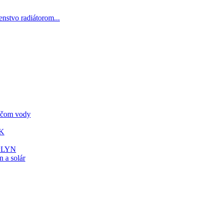
šenstvo radiátorom...
vačom vody
ÚK
 PLYN
 a solár