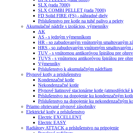
SLX (rada 7000)
SLX COMBI PELLET (rada 7000)
FD Solid FIRE (FS) - náhradné diely
Príslušenstvo pre kotle na tuhé palivo a pelety
Akumulačné nádrže s izoláciou, výmenníky
AK
AS - s jedným výmenníkom
HR - so zabudovaným vnútorným smaltovaným zá
HRS - so zabudovaným vnútorným smaltovaným z
TUV - s vnútornou antikoróvou špirálou pre ohr
TUVS - s vnútornou antikoróvou špirálou pre o
Výmenníky
Príslušenstvo k akumulačným nádržiam
Plynové kotly a prislušenstvo
Kondenzačné kotle
Nekondenzačné kotle
Plynové liatinové stacionárne kotle (atmosférické k
Príslušenstvo na dopojenie ku kondenzačným kot
Príslušenstvo na dopojenie ku nekondenzačným kot
Priamo ohrievané plynové zásobníky
Elektrické kotly a príslušenstvo
Electric EXCELLENT
Electric EASY
Radiátory ATTACK a príslušenstvo na pripojenie