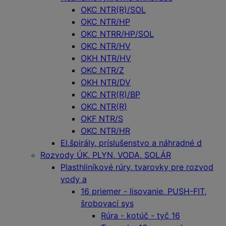
OKC NTR(R)/SOL
OKC NTR/HP
OKC NTRR/HP/SOL
OKC NTR/HV
OKH NTR/HV
OKC NTR/Z
OKH NTR/DV
OKC NTR(R)/BP
OKC NTR(R)
OKF NTR/S
OKC NTR/HR
El.špirály, príslušenstvo a náhradné d
Rozvody ÚK, PLYN, VODA, SOLÁR
Plasthliníkové rúry, tvarovky pre rozvod
vody a
16 priemer - lisovanie, PUSH-FIT,
šrobovací sys
Rúra - kotúč - tyč 16