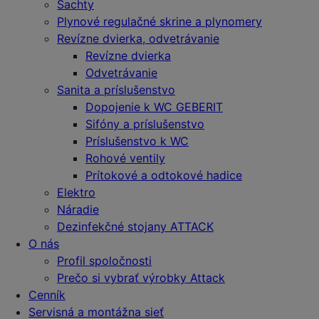
Šachty
Plynové regulačné skrine a plynomery
Revízne dvierka, odvetrávanie
Revízne dvierka
Odvetrávanie
Sanita a príslušenstvo
Dopojenie k WC GEBERIT
Sifóny a príslušenstvo
Príslušenstvo k WC
Rohové ventily
Prítokové a odtokové hadice
Elektro
Náradie
Dezinfekčné stojany ATTACK
O nás
Profil spoločnosti
Prečo si vybrať výrobky Attack
Cenník
Servisná a montážna sieť