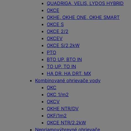
QUADRIGA, VELIS, LYDOS HYBRID
OKCE
OKHE, OKHE ONE, OKHE SMART
OKCE S
OKCE 2/2
OKCEV
OKCE S/2,2kW
PTO
BTO UP, BTO IN
TO UP, TO IN
HA DR, HA DRT, MX
Kombinované ohrievače vody
OKC
OKC 1/m2
OKCV
OKHE NTR/DV
OKF/1m2
OKCE NTR/2,2kW
Nepriamovýhrevné ohrievače