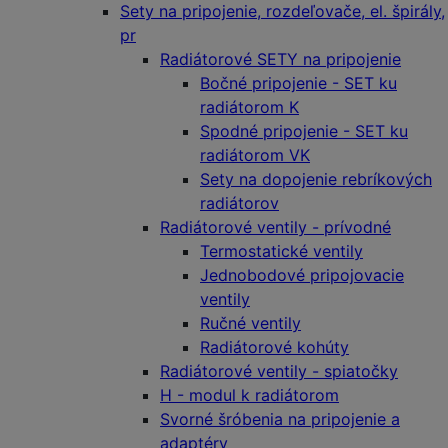
Sety na pripojenie, rozdeľovače, el. špirály,
pr
Radiátorové SETY na pripojenie
Bočné pripojenie - SET ku
radiátorom K
Spodné pripojenie - SET ku
radiátorom VK
Sety na dopojenie rebríkových
radiátorov
Radiátorové ventily - prívodné
Termostatické ventily
Jednobodové pripojovacie
ventily
Ručné ventily
Radiátorové kohúty
Radiátorové ventily - spiatočky
H - modul k radiátorom
Svorné šróbenia na pripojenie a
adaptéry