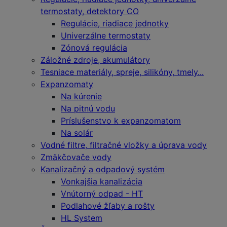
termostaty, detektory CO
Regulácie, riadiace jednotky
Univerzálne termostaty
Zónová regulácia
Záložné zdroje, akumulátory
Tesniace materiály, spreje, silikóny, tmely...
Expanzomaty
Na kúrenie
Na pitnú vodu
Príslušenstvo k expanzomatom
Na solár
Vodné filtre, filtračné vložky a úprava vody
Zmäkčovače vody
Kanalizačný a odpadový systém
Vonkajšia kanalizácia
Vnútorný odpad - HT
Podlahové žľaby a rošty
HL System