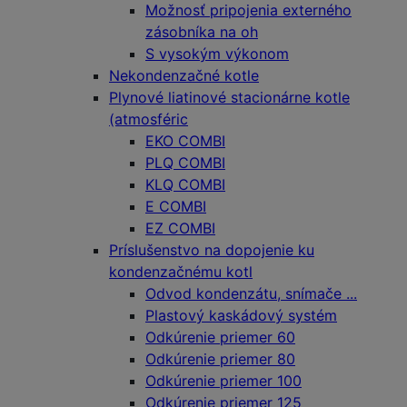
Možnosť pripojenia externého
zásobníka na oh
S vysokým výkonom
Nekondenzačné kotle
Plynové liatinové stacionárne kotle
(atmosféric
EKO COMBI
PLQ COMBI
KLQ COMBI
E COMBI
EZ COMBI
Príslušenstvo na dopojenie ku
kondenzačnému kotl
Odvod kondenzátu, snímače ...
Plastový kaskádový systém
Odkúrenie priemer 60
Odkúrenie priemer 80
Odkúrenie priemer 100
Odkúrenie priemer 125