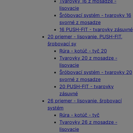
Tvarovky 16 z mosadze -
lisovacie
Šróbovací systém - tvarovky 16
svorné z mosadze
16 PUSH-FIT - tvarovky zásuvné
20 priemer - lisovanie, PUSH-FIT,
šrobovací sy
Rúra - kotúč - tyč 20
Tvarovky 20 z mosadze -
lisovacie
Šróbovací systém - tvarovky 20
svorné z mosadze
20 PUSH-FIT - tvarovky
zásuvné
26 priemer - lisovanie, šrobovací
systém
Rúra - kotúč - tyč
Tvarovky 26 z mosadze -
lisovacie