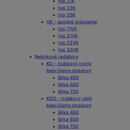
typ 21K
typ 22K
typ 33K
VK - spodné pripojenie
typ 11VK
typ 21VK
typ 22VK
typ 33VK
Rebríkové radiátory
KD - trubkový rovný
biely,čierny,stredový
šírka 450
šírka 600
šírka 750
KDO - trubkový oblý
biely,čierny,stredový
šírka 450
šírka 600
šírka 750