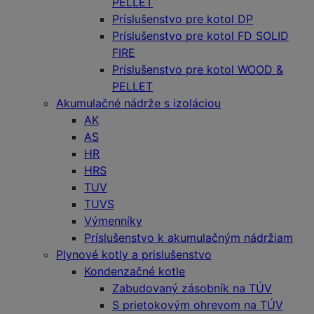
PELLET
Príslušenstvo pre kotol DP
Príslušenstvo pre kotol FD SOLID
FIRE
Príslušenstvo pre kotol WOOD &
PELLET
Akumulačné nádrže s izoláciou
AK
AS
HR
HRS
TUV
TUVS
Výmenníky
Príslušenstvo k akumulačným nádržiam
Plynové kotly a prislušenstvo
Kondenzačné kotle
Zabudovaný zásobník na TÚV
S prietokovým ohrevom na TÚV