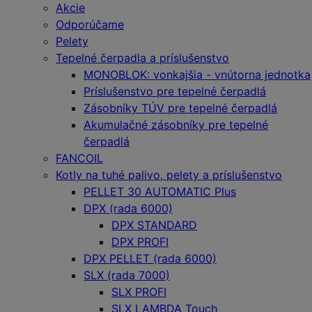
Akcie
Odporúčame
Pelety
Tepelné čerpadla a príslušenstvo
MONOBLOK: vonkajšia - vnútorna jednotka
Príslušenstvo pre tepelné čerpadlá
Zásobníky TÚV pre tepelné čerpadlá
Akumulačné zásobníky pre tepelné
čerpadlá
FANCOIL
Kotly na tuhé palivo, pelety a príslušenstvo
PELLET 30 AUTOMATIC Plus
DPX (rada 6000)
DPX STANDARD
DPX PROFI
DPX PELLET (rada 6000)
SLX (rada 7000)
SLX PROFI
SLX LAMBDA Touch