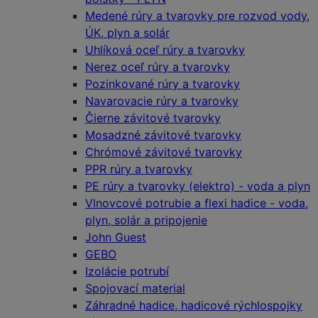
Medené rúry a tvarovky pre rozvod vody,
ÚK, plyn a solár
Uhlíková oceľ rúry a tvarovky
Nerez oceľ rúry a tvarovky
Pozinkované rúry a tvarovky
Navarovacie rúry a tvarovky
Čierne závitové tvarovky
Mosadzné závitové tvarovky
Chrómové závitové tvarovky
PPR rúry a tvarovky
PE rúry a tvarovky (elektro) - voda a plyn
Vlnovcové potrubie a flexi hadice - voda,
plyn, solár a pripojenie
John Guest
GEBO
Izolácie potrubí
Spojovací material
Záhradné hadice, hadicové rýchlospojky