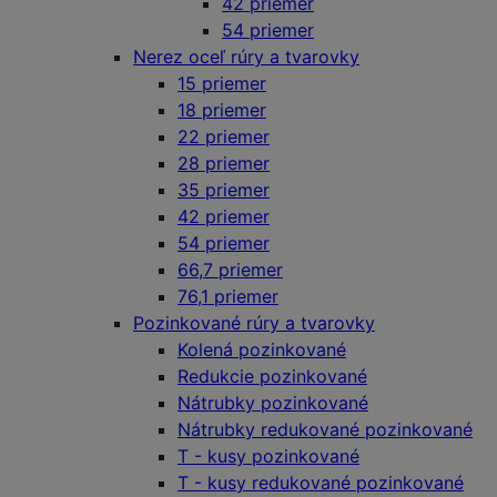
42 priemer
54 priemer
Nerez oceľ rúry a tvarovky
15 priemer
18 priemer
22 priemer
28 priemer
35 priemer
42 priemer
54 priemer
66,7 priemer
76,1 priemer
Pozinkované rúry a tvarovky
Kolená pozinkované
Redukcie pozinkované
Nátrubky pozinkované
Nátrubky redukované pozinkované
T - kusy pozinkované
T - kusy redukované pozinkované