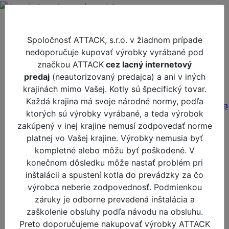
Produkty
Prehlásenie spoločnosti ATTACK, s.r.o.
Dopredaj
Spoločnosť ATTACK, s.r.o. v žiadnom prípade
Novinky
nedoporučuje kupovať výrobky vyrábané pod
Akcie
značkou ATTACK
cez lacný internetový
Odporúčame
predaj
(neautorizovaný predajca) a ani v iných
Pelety
krajinách mimo Vašej. Kotly sú špecifický tovar.
Tepelné čerpadla a príslušenstvo
Každá krajina má svoje národné normy, podľa
MONOBLOK: vonkajšia - vnútorna jednotka
ktorých sú výrobky vyrábané, a teda výrobok
Príslušenstvo pre tepelné čerpadlá
zakúpený v inej krajine nemusí zodpovedať norme
Zásobníky TÚV pre tepelné čerpadlá
platnej vo Vašej krajine. Výrobky nemusia byť
Akumulačné zásobníky pre tepelné
kompletné alebo môžu byť poškodené. V
čerpadlá
konečnom dôsledku môže nastať problém pri
FANCOIL
inštalácii a spustení kotla do prevádzky za čo
Kotly na tuhé palivo, pelety a príslušenstvo
výrobca neberie zodpovednosť. Podmienkou
PELLET 30 AUTOMATIC Plus (rada 8000)
záruky je odborne prevedená inštalácia a
DPX (rada 6000)
zaškolenie obsluhy podľa návodu na obsluhu.
DPX PELLET (rada 6000)
Preto doporučujeme nakupovať výrobky ATTACK
SLX (rada 7000)