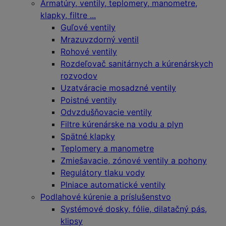
Armatúry, ventily, teplomery, manometre,
klapky, filtre ...
Guľové ventily
Mrazuvzdorný ventil
Rohové ventily
Rozdeľovač sanitárnych a kúrenárskych
rozvodov
Uzatváracie mosadzné ventily
Poistné ventily
Odvzdušňovacie ventily
Filtre kúrenárske na vodu a plyn
Spätné klapky
Teplomery a manometre
Zmiešavacie, zónové ventily a pohony
Regulátory tlaku vody
Plniace automatické ventily
Podlahové kúrenie a príslušenstvo
Systémové dosky, fólie, dilatačný pás,
klipsy