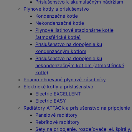
Príslušenstvo k akumulačným nádržiam
Plynové kotly a prislušenstvo
Kondenzačné kotle
Nekondenzačné kotle
Plynové liatinové stacionárne kotle
(atmosférické kotle)
Príslušenstvo na dopojenie ku
kondenzačným kotlom
Príslušenstvo na dopojenie ku
nekondenzačným kotlom (atmosférické
kotle)
Priamo ohrievané plynové zásobníky
Elektrické kotly a príslušenstvo
Electric EXCELLENT
Electric EASY
Radiátory ATTACK a príslušenstvo na pripojenie
Panelové radiátory
Rebríkové radiátory
Sety na pripojenie, rozdeľovače, el. špirály,