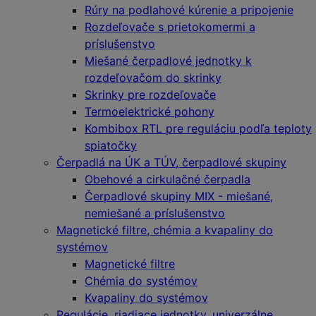
Rúry na podlahové kúrenie a pripojenie
Rozdeľovače s prietokomermi a
príslušenstvo
Miešané čerpadlové jednotky k
rozdeľovačom do skrinky
Skrinky pre rozdeľovače
Termoelektrické pohony
Kombibox RTL pre reguláciu podľa teploty
spiatočky
Čerpadlá na ÚK a TÚV, čerpadlové skupiny
Obehové a cirkulačné čerpadla
Čerpadlové skupiny MIX - miešané,
nemiešané a príslušenstvo
Magnetické filtre, chémia a kvapaliny do
systémov
Magnetické filtre
Chémia do systémov
Kvapaliny do systémov
Regulácie, riadiace jednotky, univerzálne