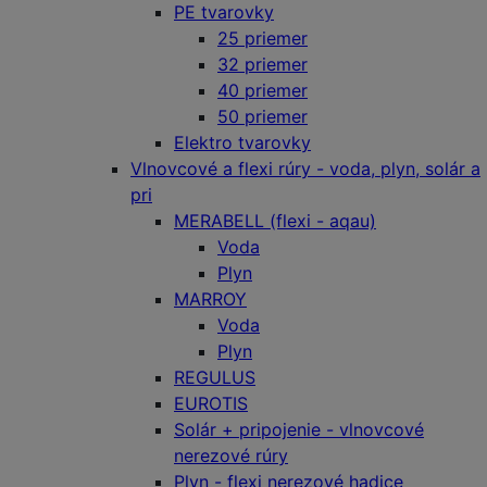
PE tvarovky
25 priemer
32 priemer
40 priemer
50 priemer
Elektro tvarovky
Vlnovcové a flexi rúry - voda, plyn, solár a
pri
MERABELL (flexi - aqau)
Voda
Plyn
MARROY
Voda
Plyn
REGULUS
EUROTIS
Solár + pripojenie - vlnovcové
nerezové rúry
Plyn - flexi nerezové hadice