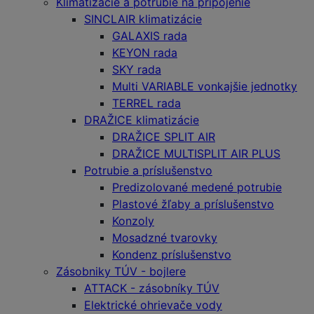
Klimatizácie a potrubie na pripojenie
SINCLAIR klimatizácie
GALAXIS rada
KEYON rada
SKY rada
Multi VARIABLE vonkajšie jednotky
TERREL rada
DRAŽICE klimatizácie
DRAŽICE SPLIT AIR
DRAŽICE MULTISPLIT AIR PLUS
Potrubie a príslušenstvo
Predizolované medené potrubie
Plastové žľaby a príslušenstvo
Konzoly
Mosadzné tvarovky
Kondenz príslušenstvo
Zásobniky TÚV - bojlere
ATTACK - zásobníky TÚV
Elektrické ohrievače vody