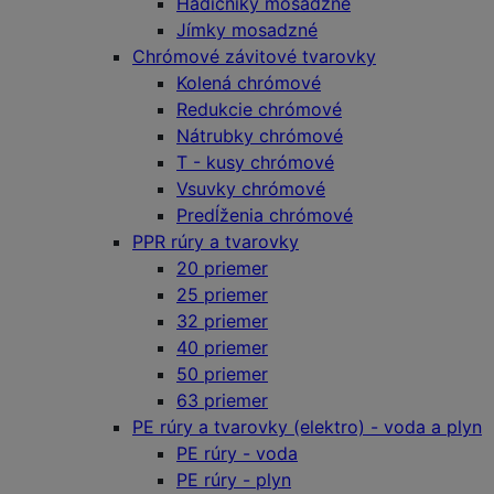
Hadičníky mosadzné
Jímky mosadzné
Chrómové závitové tvarovky
Kolená chrómové
Redukcie chrómové
Nátrubky chrómové
T - kusy chrómové
Vsuvky chrómové
Predĺženia chrómové
PPR rúry a tvarovky
20 priemer
25 priemer
32 priemer
40 priemer
50 priemer
63 priemer
PE rúry a tvarovky (elektro) - voda a plyn
PE rúry - voda
PE rúry - plyn