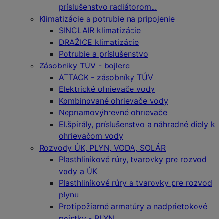
príslušenstvo radiátorom...
Klimatizácie a potrubie na pripojenie
SINCLAIR klimatizácie
DRAŽICE klimatizácie
Potrubie a príslušenstvo
Zásobniky TÚV - bojlere
ATTACK - zásobníky TÚV
Elektrické ohrievače vody
Kombinované ohrievače vody
Nepriamovýhrevné ohrievače
El.špirály, príslušenstvo a náhradné diely k
ohrievačom vody
Rozvody ÚK, PLYN, VODA, SOLÁR
Plasthliníkové rúry, tvarovky pre rozvod
vody a ÚK
Plasthliníkové rúry a tvarovky pre rozvod
plynu
Protipožiarné armatúry a nadprietokové
poistky - PLYN