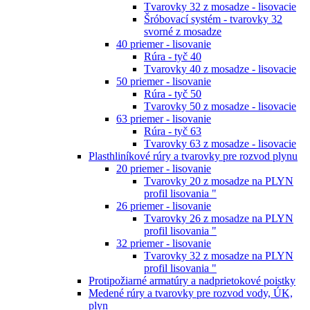
Tvarovky 32 z mosadze - lisovacie
Šróbovací systém - tvarovky 32
svorné z mosadze
40 priemer - lisovanie
Rúra - tyč 40
Tvarovky 40 z mosadze - lisovacie
50 priemer - lisovanie
Rúra - tyč 50
Tvarovky 50 z mosadze - lisovacie
63 priemer - lisovanie
Rúra - tyč 63
Tvarovky 63 z mosadze - lisovacie
Plasthliníkové rúry a tvarovky pre rozvod plynu
20 priemer - lisovanie
Tvarovky 20 z mosadze na PLYN
profil lisovania "
26 priemer - lisovanie
Tvarovky 26 z mosadze na PLYN
profil lisovania "
32 priemer - lisovanie
Tvarovky 32 z mosadze na PLYN
profil lisovania "
Protipožiarné armatúry a nadprietokové poistky
Medené rúry a tvarovky pre rozvod vody, ÚK,
plyn