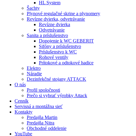
HL System
Šachty
Plynové regulačné skrine a plynomery
Revízne dvierka, odvetrávanie
Revízne dvierka
Odvetrávanie
Sanita a príslušenstvo
Dopojenie k WC GEBERIT
Sifóny a príslušenstvo
Príslušenstvo k WC
Rohové ventily
Prítokové a odtokové hadice
Elektro
Náradie
Dezinfekčné stojany ATTACK
O nás
Profil spoločnosti
Prečo si vybrať výrobky Attack
Cenník
Servisná a montážna sieť
Kontakty
Predajňa Martin
Predajňa Nitra
Obchodné oddelenie
YouTube