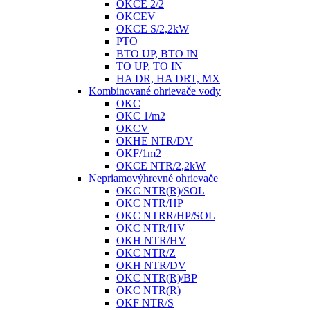
OKCE 2/2
OKCEV
OKCE S/2,2kW
PTO
BTO UP, BTO IN
TO UP, TO IN
HA DR, HA DRT, MX
Kombinované ohrievače vody
OKC
OKC 1/m2
OKCV
OKHE NTR/DV
OKF/1m2
OKCE NTR/2,2kW
Nepriamovýhrevné ohrievače
OKC NTR(R)/SOL
OKC NTR/HP
OKC NTRR/HP/SOL
OKC NTR/HV
OKH NTR/HV
OKC NTR/Z
OKH NTR/DV
OKC NTR(R)/BP
OKC NTR(R)
OKF NTR/S