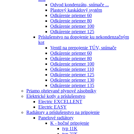
Odvod kondenzátu, snímače ...
Plastový kaskádový systém
Odkúrenie priemer 60
Odkúrenie priemer 80
Odkúrenie priemer 100
Odkúrenie priemer 125
Príslušenstvo na dopojenie ku nekondenzačným
kot
Ventil na prepojenie TÚV, snímače
Odkúrenie priemer 60
Odkúrenie priemer 80
Odkúrenie priemer 100
Odkúrenie priemer 110
Odkúrenie priemer 125
Odkúrenie priemer 130
Odkúrenie priemer 135
Priamo ohrievané plynové zásobníky
Elektrické kotly a príslušenstvo
Electric EXCELLENT
Electric EASY
Radiátory a príslušenstvo na pripojenie
Panelové radiátory
K - bočné pripojenie
typ 11K
typ 21K