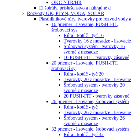
OKC NTR/HR
El.špirály, príslušenstvo a náhradné d
Rozvody ÚK, PLYN, VODA, SOLÁR
Plasthliníkové rúry, tvarovky pre rozvod vody a
16 priemer - lisovanie, PUSH-FIT,
šrobovací sys
Rúra - kotúč - tyč 16
Tvarovky 16 z mosadze - lisovacie
Šróbovací systém - tvarovky 16
svorné z mosadze
16 PUSH-FIT - tvarovky zásuvné
20 priemer - lisovanie, PUSH-FIT,
šrobovací sy
Rúra - kotúč - tyč 20
Tvarovky 20 z mosadze - lisovacie
Šróbovací systém - tvarovky 20
svorné z mosadze
20 PUSH-FIT - tvarovky zásuvné
26 priemer - lisovanie, šrobovací systém
Rúra - kotúč - tyč
Tvarovky 26 z mosadze - lisovacie
Šróbovací systém - tvarovky 26
svorné z mosadze
32 priemer - lisovanie, šrobovací systém
Rúra - kotúč - tyč 32