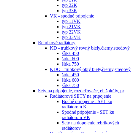
typ 22K
typ 33K
VK - spodné pripojenie
typ 11VK
typ 21VK
typ 22VK
typ 33VK
Rebríkové radiátory
KD - trubkový rovný biely,čierny,stredový
šírka 450
šírka 600
šírka 750
KDO - trubkový oblý biely,čierny,stredový
šírka 450
šírka 600
šírka 750
Sety na pripojenie, rozdeľovače, el. špirály, pr
Radiátorové SETY na pripojenie
Bočné pripojenie - SET ku
radiátorom K
Spodné pripojenie - SET ku
radiátorom VK
Sety na dopojenie rebríkových
radiátorov