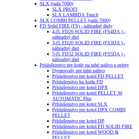
SLX (rada 7000)
SLX PROFI
SLX LAMBDA Touch
SLX COMBI PELLET (rada 7000)
FD Solid FIRE (FS) - náhradné diely
4-čl. FD26 SOLID FIRE (FS4DA ) -
náhradný diel
3-čl. FD20 SOLID FIRE (FS3DA ) -
náhradný diel
5-čl. FD32 SOLID FIRE (FS5DA ) -
náhradný diel
Príslušenstvo pre kotle na tuhé palivo a pelety
Dymovody pre tuhé palivo
Príslušenstvo pre kotol FD PELLET
Príslušenstvo ku kotlu FD
Príslušenstvo pre kotol DPX
Príslušenstvo pre kotol PELLET 30
AUTOMATIC Plus
Príslušenstvo pre kotol SLX
Príslušenstvo pre kotol DPX COMBI
PELLET
Príslušenstvo pre kotol DP
Príslušenstvo pre kotol FD SOLID FIRE
Príslušenstvo pre kotol WOOD &
PELLET