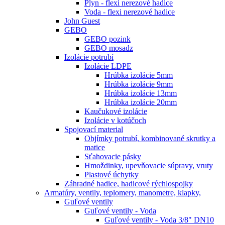
Plyn - flexi nerezové hadice
Voda - flexi nerezové hadice
John Guest
GEBO
GEBO pozink
GEBO mosadz
Izolácie potrubí
Izolácie LDPE
Hrúbka izolácie 5mm
Hrúbka izolácie 9mm
Hrúbka izolácie 13mm
Hrúbka izolácie 20mm
Kaučukové izolácie
Izolácie v kotúčoch
Spojovací material
Objímky potrubí, kombinované skrutky a
matice
Sťahovacie pásky
Hmoždinky, upevňovacie súpravy, vruty
Plastové úchytky
Záhradné hadice, hadicové rýchlospojky
Armatúry, ventily, teplomery, manometre, klapky,
Guľové ventily
Guľové ventily - Voda
Guľové ventily - Voda 3/8" DN10