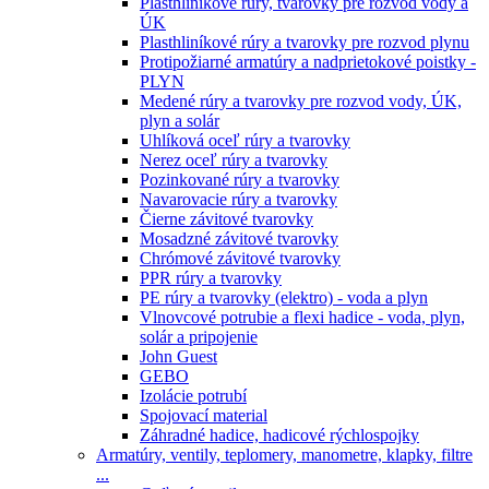
Plasthliníkové rúry, tvarovky pre rozvod vody a
ÚK
Plasthliníkové rúry a tvarovky pre rozvod plynu
Protipožiarné armatúry a nadprietokové poistky -
PLYN
Medené rúry a tvarovky pre rozvod vody, ÚK,
plyn a solár
Uhlíková oceľ rúry a tvarovky
Nerez oceľ rúry a tvarovky
Pozinkované rúry a tvarovky
Navarovacie rúry a tvarovky
Čierne závitové tvarovky
Mosadzné závitové tvarovky
Chrómové závitové tvarovky
PPR rúry a tvarovky
PE rúry a tvarovky (elektro) - voda a plyn
Vlnovcové potrubie a flexi hadice - voda, plyn,
solár a pripojenie
John Guest
GEBO
Izolácie potrubí
Spojovací material
Záhradné hadice, hadicové rýchlospojky
Armatúry, ventily, teplomery, manometre, klapky, filtre
...