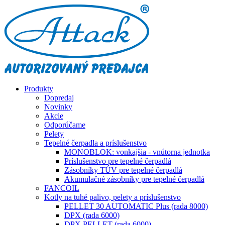
Produkty
Dopredaj
Novinky
Akcie
Odporúčame
Pelety
Tepelné čerpadla a príslušenstvo
MONOBLOK: vonkajšia - vnútorna jednotka
Príslušenstvo pre tepelné čerpadlá
Zásobníky TÚV pre tepelné čerpadlá
Akumulačné zásobníky pre tepelné čerpadlá
FANCOIL
Kotly na tuhé palivo, pelety a príslušenstvo
PELLET 30 AUTOMATIC Plus (rada 8000)
DPX (rada 6000)
DPX PELLET (rada 6000)