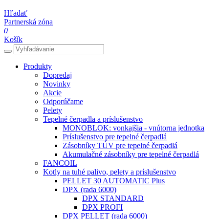
Hľadať
Partnerská zóna
0
Košík
Produkty
Dopredaj
Novinky
Akcie
Odporúčame
Pelety
Tepelné čerpadla a príslušenstvo
MONOBLOK: vonkajšia - vnútorna jednotka
Príslušenstvo pre tepelné čerpadlá
Zásobníky TÚV pre tepelné čerpadlá
Akumulačné zásobníky pre tepelné čerpadlá
FANCOIL
Kotly na tuhé palivo, pelety a príslušenstvo
PELLET 30 AUTOMATIC Plus
DPX (rada 6000)
DPX STANDARD
DPX PROFI
DPX PELLET (rada 6000)