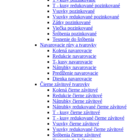
T - kusy redukované pozinkované
Vsuvky pozinkované
Vsuvky redukované pozinkované
Zátky pozinkované
Viečka pozinkované
Šróbenia pozinkované
Tesnenie do šróbenia
Navarovacie rúry a tvarovky
Kolená navarovacie
Redukcie navarovacie
T- kusy navarovacie
Nátrubky navarovacie
Predĺženie navarovacie
Dienka navarovacie
Čierne závitové tvarovky
Kolená čierne závitové
Redukcie čierne závitové
Nátrubky čierne závitové
Nátrubky redukované čierne závitové
T - kusy čierne závitové
T - kusy redukované čierne závitové
Vsuvky čierne závitové
Vsuvky redukované čierne závitové
Šróbenia čierne závitové