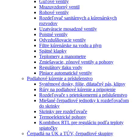
Guľové ventily
Mrazuvzdorný ventil
Rohové ventily
Rozdeľovač sanitárnych a kúrenárskych
rozvodov
Uzatváracie mosadzné ventily
Poistné ventily
Odvzdušňovacie ventily
Filtre kúrenárske na vodu a plyn
Spätné klapky
Teplomery a manometre
Zmiešavacie, zónové ventily a pohony
Regulátory tlaku vody
Plniace automatické ventily
Podlahové kúrenie a príslušenstvo
Systémové dosky, fólie, dilatačný pás, klipsy
Rúry na podlahové kúrenie a pripojenie
Rozdeľovače s prietokomermi a príslušenstvo
Miešané čerpadlové jednotky k rozdeľovačom
do skrinky
Skrinky pre rozdeľovače
Termoelektrické pohony
Kombibox RTL pre reguláciu podľa teploty
spiatočky
Čerpadlá na ÚK a TÚV, čerpadlové skupiny