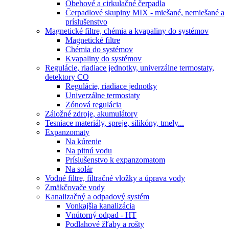
Obehové a cirkulačné čerpadla
Čerpadlové skupiny MIX - miešané, nemiešané a
príslušenstvo
Magnetické filtre, chémia a kvapaliny do systémov
Magnetické filtre
Chémia do systémov
Kvapaliny do systémov
Regulácie, riadiace jednotky, univerzálne termostaty,
detektory CO
Regulácie, riadiace jednotky
Univerzálne termostaty
Zónová regulácia
Záložné zdroje, akumulátory
Tesniace materiály, spreje, silikóny, tmely...
Expanzomaty
Na kúrenie
Na pitnú vodu
Príslušenstvo k expanzomatom
Na solár
Vodné filtre, filtračné vložky a úprava vody
Zmäkčovače vody
Kanalizačný a odpadový systém
Vonkajšia kanalizácia
Vnútorný odpad - HT
Podlahové žľaby a rošty