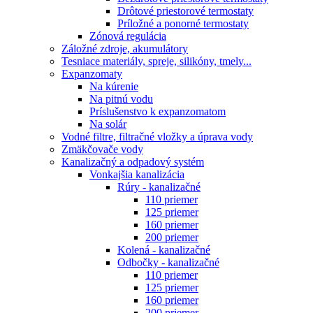
Drôtové priestorové termostaty
Príložné a ponorné termostaty
Zónová regulácia
Záložné zdroje, akumulátory
Tesniace materiály, spreje, silikóny, tmely...
Expanzomaty
Na kúrenie
Na pitnú vodu
Príslušenstvo k expanzomatom
Na solár
Vodné filtre, filtračné vložky a úprava vody
Zmäkčovače vody
Kanalizačný a odpadový systém
Vonkajšia kanalizácia
Rúry - kanalizačné
110 priemer
125 priemer
160 priemer
200 priemer
Kolená - kanalizačné
Odbočky - kanalizačné
110 priemer
125 priemer
160 priemer
200 priemer