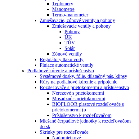
Teplomery
Manometre
Termo-manometer
Zmiešavacie, zónové ventily a pohony
Zmiešavacie ventily a pohony
Pohony
ÚK
TÚV
Solár
Zónové ventily
Regulátory tlaku vody
Plniace automatické ventily
Podlahové kúrenie a príslušenstvo
Systémové dosky, fólie, dilatačný pás, klipsy
Rúry na podlahové kúrenie a pripojenie
Rozdeľovače s prietokomermi a príslušenstvo
Nerezové s prietokomermi
Mosadzné s prietokomermi
BIOFLOOR plastové rozdeľovače s
prietokomermi (p
Príslušenstvo k rozdeľovačom
Miešané čerpadlové jednotky k rozdeľovačom
do sk
Skrinky pre rozdeľovače
Nadomietkové