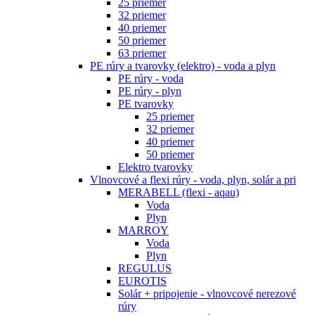
25 priemer
32 priemer
40 priemer
50 priemer
63 priemer
PE rúry a tvarovky (elektro) - voda a plyn
PE rúry - voda
PE rúry - plyn
PE tvarovky
25 priemer
32 priemer
40 priemer
50 priemer
Elektro tvarovky
Vlnovcové a flexi rúry - voda, plyn, solár a pri
MERABELL (flexi - aqau)
Voda
Plyn
MARROY
Voda
Plyn
REGULUS
EUROTIS
Solár + pripojenie - vlnovcové nerezové
rúry