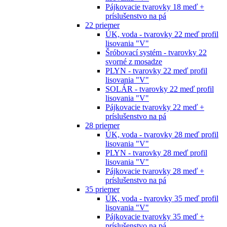
Pájkovacie tvarovky 18 meď +
príslušenstvo na pá
22 priemer
ÚK, voda - tvarovky 22 meď profil
lisovania "V"
Šróbovací systém - tvarovky 22
svorné z mosadze
PLYN - tvarovky 22 meď profil
lisovania "V"
SOLÁR - tvarovky 22 meď profil
lisovania "V"
Pájkovacie tvarovky 22 meď +
príslušenstvo na pá
28 priemer
ÚK, voda - tvarovky 28 meď profil
lisovania "V"
PLYN - tvarovky 28 meď profil
lisovania "V"
Pájkovacie tvarovky 28 meď +
príslušenstvo na pá
35 priemer
ÚK, voda - tvarovky 35 meď profil
lisovania "V"
Pájkovacie tvarovky 35 meď +
príslušenstvo na pá