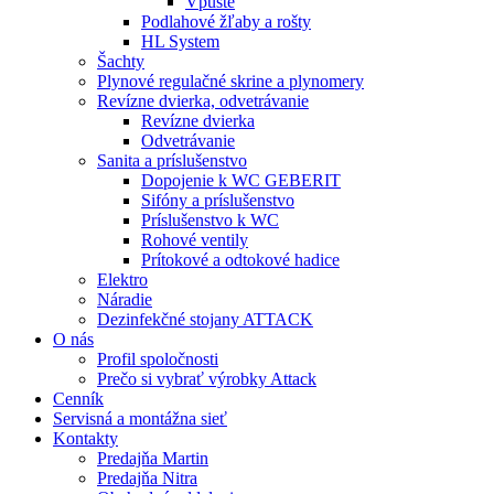
Vpuste
Podlahové žľaby a rošty
HL System
Šachty
Plynové regulačné skrine a plynomery
Revízne dvierka, odvetrávanie
Revízne dvierka
Odvetrávanie
Sanita a príslušenstvo
Dopojenie k WC GEBERIT
Sifóny a príslušenstvo
Príslušenstvo k WC
Rohové ventily
Prítokové a odtokové hadice
Elektro
Náradie
Dezinfekčné stojany ATTACK
O nás
Profil spoločnosti
Prečo si vybrať výrobky Attack
Cenník
Servisná a montážna sieť
Kontakty
Predajňa Martin
Predajňa Nitra