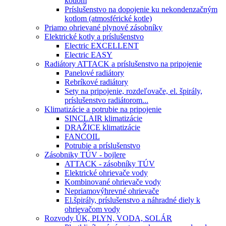
kotlom
Príslušenstvo na dopojenie ku nekondenzačným
kotlom (atmosférické kotle)
Priamo ohrievané plynové zásobníky
Elektrické kotly a príslušenstvo
Electric EXCELLENT
Electric EASY
Radiátory ATTACK a príslušenstvo na pripojenie
Panelové radiátory
Rebríkové radiátory
Sety na pripojenie, rozdeľovače, el. špirály,
príslušenstvo radiátorom...
Klimatizácie a potrubie na pripojenie
SINCLAIR klimatizácie
DRAŽICE klimatizácie
FANCOIL
Potrubie a príslušenstvo
Zásobniky TÚV - bojlere
ATTACK - zásobníky TÚV
Elektrické ohrievače vody
Kombinované ohrievače vody
Nepriamovýhrevné ohrievače
El.špirály, príslušenstvo a náhradné diely k
ohrievačom vody
Rozvody ÚK, PLYN, VODA, SOLÁR