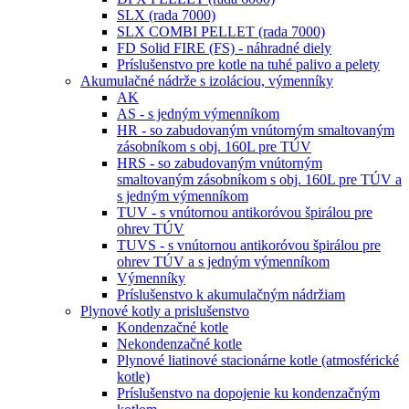
SLX (rada 7000)
SLX COMBI PELLET (rada 7000)
FD Solid FIRE (FS) - náhradné diely
Príslušenstvo pre kotle na tuhé palivo a pelety
Akumulačné nádrže s izoláciou, výmenníky
AK
AS - s jedným výmenníkom
HR - so zabudovaným vnútorným smaltovaným
zásobníkom s obj. 160L pre TÚV
HRS - so zabudovaným vnútorným
smaltovaným zásobníkom s obj. 160L pre TÚV a
s jedným výmenníkom
TUV - s vnútornou antikoróvou špirálou pre
ohrev TÚV
TUVS - s vnútornou antikoróvou špirálou pre
ohrev TÚV a s jedným výmenníkom
Výmenníky
Príslušenstvo k akumulačným nádržiam
Plynové kotly a prislušenstvo
Kondenzačné kotle
Nekondenzačné kotle
Plynové liatinové stacionárne kotle (atmosférické
kotle)
Príslušenstvo na dopojenie ku kondenzačným