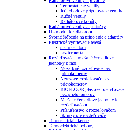
Radiátorové ventily - prívodné
Termostatické ventily
Jednobodové pripojovacie ventily
Ručné ventily
Radiátorové kohúty
Radiátorové ventily - spiatočky
H - modul k radiátorom
Svorné šróbenia na pripojenie a adaptéry
Elektrické vyhrievacie telesá
s termostatom
bez termostatu
Rozdeľovače a miešané čerpadlové
jednotky k radi
Mosadzné rozdeľovače bez
prietokomerov
Nerezové rozdeľovače bez
prietokomerov
BIOFLOOR plastové rozdeľovače
bez prietokomerov
Miešané čerpadlové jednotky k
rozdeľovačom
Príslušenstvo k rozdeľovačom
Skrinky pre rozdeľovače
Termostatické hlavice
Termoelektrické pohony