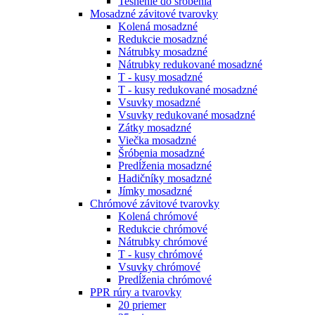
Tesnenie do šróbenia
Mosadzné závitové tvarovky
Kolená mosadzné
Redukcie mosadzné
Nátrubky mosadzné
Nátrubky redukované mosadzné
T - kusy mosadzné
T - kusy redukované mosadzné
Vsuvky mosadzné
Vsuvky redukované mosadzné
Zátky mosadzné
Viečka mosadzné
Šróbenia mosadzné
Predĺženia mosadzné
Hadičníky mosadzné
Jímky mosadzné
Chrómové závitové tvarovky
Kolená chrómové
Redukcie chrómové
Nátrubky chrómové
T - kusy chrómové
Vsuvky chrómové
Predĺženia chrómové
PPR rúry a tvarovky
20 priemer