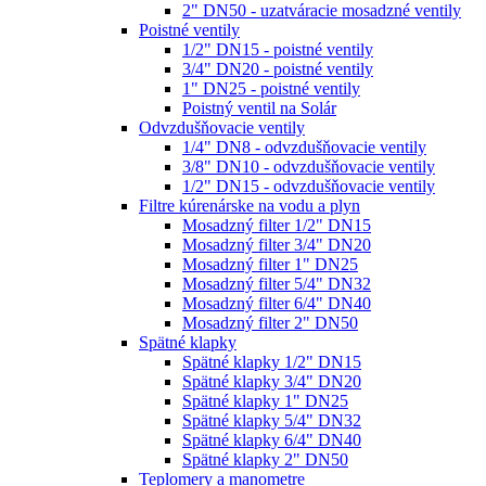
2" DN50 - uzatváracie mosadzné ventily
Poistné ventily
1/2" DN15 - poistné ventily
3/4" DN20 - poistné ventily
1" DN25 - poistné ventily
Poistný ventil na Solár
Odvzdušňovacie ventily
1/4" DN8 - odvzdušňovacie ventily
3/8" DN10 - odvzdušňovacie ventily
1/2" DN15 - odvzdušňovacie ventily
Filtre kúrenárske na vodu a plyn
Mosadzný filter 1/2" DN15
Mosadzný filter 3/4" DN20
Mosadzný filter 1" DN25
Mosadzný filter 5/4" DN32
Mosadzný filter 6/4" DN40
Mosadzný filter 2" DN50
Spätné klapky
Spätné klapky 1/2" DN15
Spätné klapky 3/4" DN20
Spätné klapky 1" DN25
Spätné klapky 5/4" DN32
Spätné klapky 6/4" DN40
Spätné klapky 2" DN50
Teplomery a manometre