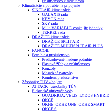
Príslušenstvo k radiátorom
Klimatizácie a potrubie na pripojenie
SINCLAIR klimatizácie
GALAXIS rada
KEYON rada
SKY rada
Multi VARIABLE vonkajšie jednotky
TERREL rada
DRAŽICE klimatizácie
DRAŽICE SPLIT AIR
DRAŽICE MULTISPLIT AIR PLUS
FANCOIL
Potrubie a príslušenstvo
Predizolované medené potrubie
Plastové žľaby a príslušenstvo
Konzoly
Mosadzné tvarovky
Kondenz príslušenstvo
Zásobniky TÚV - bojlere
ATTACK - zásobníky TÚV
Elektrické ohrievače vody
QUADRIGA, VELIS, LYDOS HYBRID
OKCE
OKHE, OKHE ONE, OKHE SMART
OKCE S