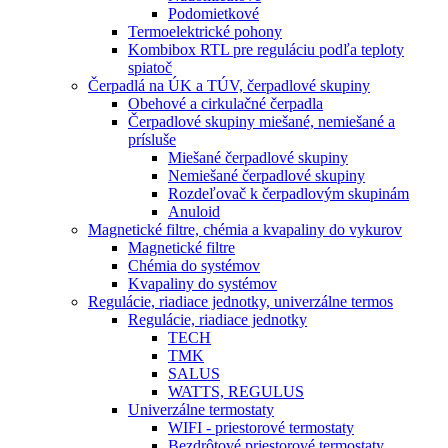
Podomietkové
Termoelektrické pohony
Kombibox RTL pre reguláciu podľa teploty
spiatoč
Čerpadlá na ÚK a TÚV, čerpadlové skupiny
Obehové a cirkulačné čerpadla
Čerpadlové skupiny miešané, nemiešané a
prísluše
Miešané čerpadlové skupiny
Nemiešané čerpadlové skupiny
Rozdeľovač k čerpadlovým skupinám
Anuloid
Magnetické filtre, chémia a kvapaliny do vykurov
Magnetické filtre
Chémia do systémov
Kvapaliny do systémov
Regulácie, riadiace jednotky, univerzálne termos
Regulácie, riadiace jednotky
TECH
TMK
SALUS
WATTS, REGULUS
Univerzálne termostaty
WIFI - priestorové termostaty
Bezdrôtové priestorové termostaty