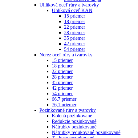
Uhlíková oceľ rúry a tvarovky
Uhlíková oceľ KAN
15 priemer
18 priemer
22 priemer
28 priemer
35 priemer
42 priemer
54 priemer
Nerez oceľ rúry a tvarovky
15 priemer
18 priemer
22 priemer
28 priemer
35 priemer
42 priemer
54 priemer
66,7 priemer
76,1 priemer
Pozinkované rúry a tvarovky
Kolená pozinkované
Redukcie pozinkované
Nátrubky pozinkované
Nátrubky redukované pozinkované
T - kusy pozinkované