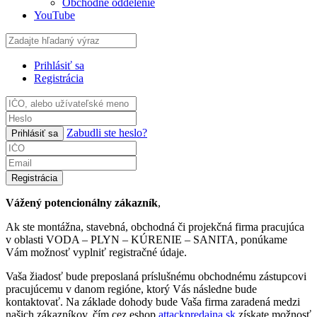
Obchodné oddelenie
YouTube
Prihlásiť sa
Registrácia
Zabudli ste heslo?
Prihlásiť sa
Registrácia
Vážený potencionálny zákazník
,
Ak ste montážna, stavebná, obchodná či projekčná firma pracujúca
v oblasti VODA – PLYN – KÚRENIE – SANITA, ponúkame
Vám možnosť vyplniť registračné údaje.
Vaša žiadosť bude preposlaná príslušnému obchodnému zástupcovi
pracujúcemu v danom regióne, ktorý Vás následne bude
kontaktovať. Na základe dohody bude Vaša firma zaradená medzi
našich zákazníkov, čím cez eshop
attackpredajna.sk
získate možnosť