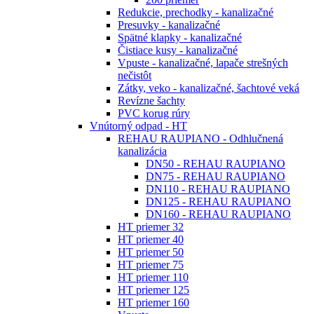
Redukcie, prechodky - kanalizačné
Presuvky - kanalizačné
Spätné klapky - kanalizačné
Čistiace kusy - kanalizačné
Vpuste - kanalizačné, lapače strešných
nečistôt
Zátky, veko - kanalizačné, šachtové veká
Revízne šachty
PVC korug rúry
Vnútorný odpad - HT
REHAU RAUPIANO - Odhlučnená
kanalizácia
DN50 - REHAU RAUPIANO
DN75 - REHAU RAUPIANO
DN110 - REHAU RAUPIANO
DN125 - REHAU RAUPIANO
DN160 - REHAU RAUPIANO
HT priemer 32
HT priemer 40
HT priemer 50
HT priemer 75
HT priemer 110
HT priemer 125
HT priemer 160