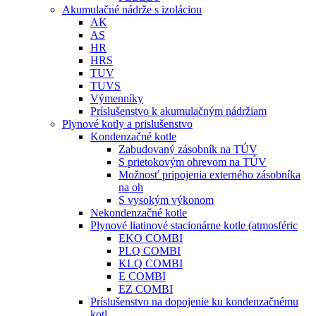
Akumulačné nádrže s izoláciou
AK
AS
HR
HRS
TUV
TUVS
Výmenníky
Príslušenstvo k akumulačným nádržiam
Plynové kotly a prislušenstvo
Kondenzačné kotle
Zabudovaný zásobník na TÚV
S prietokovým ohrevom na TÚV
Možnosť pripojenia externého zásobníka
na oh
S vysokým výkonom
Nekondenzačné kotle
Plynové liatinové stacionárne kotle (atmosféric
EKO COMBI
PLQ COMBI
KLQ COMBI
E COMBI
EZ COMBI
Príslušenstvo na dopojenie ku kondenzačnému
kotl