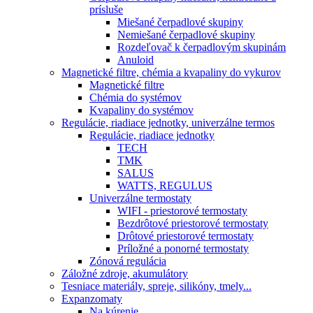
prísluše
Miešané čerpadlové skupiny
Nemiešané čerpadlové skupiny
Rozdeľovač k čerpadlovým skupinám
Anuloid
Magnetické filtre, chémia a kvapaliny do vykurov
Magnetické filtre
Chémia do systémov
Kvapaliny do systémov
Regulácie, riadiace jednotky, univerzálne termos
Regulácie, riadiace jednotky
TECH
TMK
SALUS
WATTS, REGULUS
Univerzálne termostaty
WIFI - priestorové termostaty
Bezdrôtové priestorové termostaty
Drôtové priestorové termostaty
Príložné a ponorné termostaty
Zónová regulácia
Záložné zdroje, akumulátory
Tesniace materiály, spreje, silikóny, tmely...
Expanzomaty
Na kúrenie