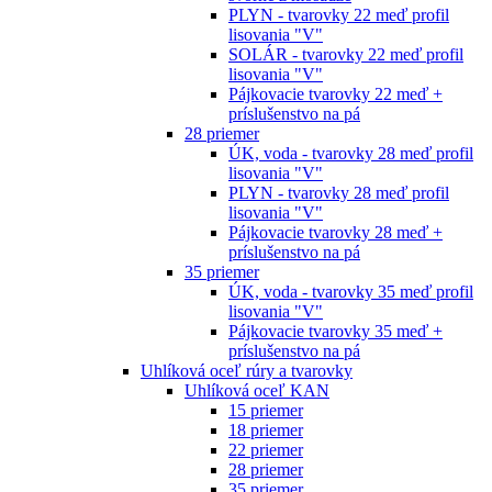
PLYN - tvarovky 22 meď profil
lisovania "V"
SOLÁR - tvarovky 22 meď profil
lisovania "V"
Pájkovacie tvarovky 22 meď +
príslušenstvo na pá
28 priemer
ÚK, voda - tvarovky 28 meď profil
lisovania "V"
PLYN - tvarovky 28 meď profil
lisovania "V"
Pájkovacie tvarovky 28 meď +
príslušenstvo na pá
35 priemer
ÚK, voda - tvarovky 35 meď profil
lisovania "V"
Pájkovacie tvarovky 35 meď +
príslušenstvo na pá
Uhlíková oceľ rúry a tvarovky
Uhlíková oceľ KAN
15 priemer
18 priemer
22 priemer
28 priemer
35 priemer