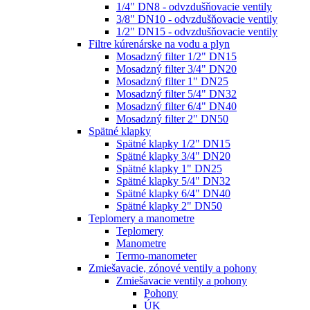
1/4" DN8 - odvzdušňovacie ventily
3/8" DN10 - odvzdušňovacie ventily
1/2" DN15 - odvzdušňovacie ventily
Filtre kúrenárske na vodu a plyn
Mosadzný filter 1/2" DN15
Mosadzný filter 3/4" DN20
Mosadzný filter 1" DN25
Mosadzný filter 5/4" DN32
Mosadzný filter 6/4" DN40
Mosadzný filter 2" DN50
Spätné klapky
Spätné klapky 1/2" DN15
Spätné klapky 3/4" DN20
Spätné klapky 1" DN25
Spätné klapky 5/4" DN32
Spätné klapky 6/4" DN40
Spätné klapky 2" DN50
Teplomery a manometre
Teplomery
Manometre
Termo-manometer
Zmiešavacie, zónové ventily a pohony
Zmiešavacie ventily a pohony
Pohony
ÚK