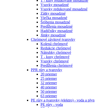
T - kusy redukované mosadzné
Vsuvky mosadzné
Vsuvky redukované mosadzné
Zátky mosadzné
Viečka mosadzné
Šróbenia mosadzné
Predĺženia mosadzné
Hadičníky mosadzné
Jímky mosadzné
Chrómové závitové tvarovky
Kolená chrómové
Redukcie chrómové
Nátrubky chrómové
T - kusy chrómové
Vsuvky chrómové
Predĺženia chrómové
PPR rúry a tvarovky
20 priemer
25 priemer
32 priemer
40 priemer
50 priemer
63 priemer
PE rúry a tvarovky (elektro) - voda a plyn
PE rúry - voda