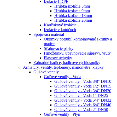
Izolácie LDPE
Hrúbka izolácie 5mm
Hrúbka izolácie 9mm
Hrúbka izolácie 13mm
Hrúbka izolácie 20mm
Kaučukové izolácie
Izolácie v kotúčoch
Spojovací material
Objímky potrubí, kombinované skrutky a
matice
Sťahovacie pásky
Hmoždinky, upevňovacie súpravy, vruty
Plastové úchytky
Záhradné hadice, hadicové rýchlospojky
Armatúry, ventily, teplomery, manometre, klapky,
Guľové ventily
Guľové ventily - Voda
Guľové ventily - Voda 3/8" DN10
Guľové ventily - Voda 1/2" DN15
Guľové ventily - Voda 3/4" DN20
Guľové ventily - Voda 1" DN25
Guľové ventily - Voda 5/4" DN32
Guľové ventily - Voda 6/4" DN40
Guľové ventily - Voda 2" DN50
Guľové ventily - Plyn