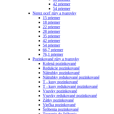
42 priemer
54 priemer
Nerez oceľ rúry a tvarovky
15 priemer
18 priemer
22 priemer
28 priemer
35 priemer
42 priemer
54 priemer
66,7 priemer
76,1 priemer
Pozinkované rúry a tvarovky
Kolená pozinkované
Redukcie pozinkované
Nátrubky pozinkované
Nátrubky redukované pozinkované
T - kusy pozinkované
T - kusy redukované pozinkované
Vsuvky pozinkované
Vsuvky redukované pozinkované
Zátky pozinkované
Viečka pozinkované
Šróbenia pozinkované
Tesnenie do šróbenia