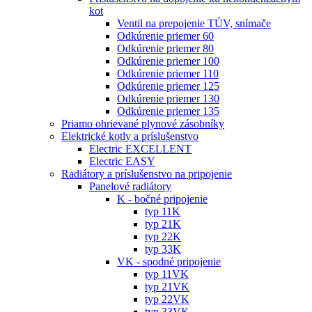
kot
Ventil na prepojenie TÚV, snímače
Odkúrenie priemer 60
Odkúrenie priemer 80
Odkúrenie priemer 100
Odkúrenie priemer 110
Odkúrenie priemer 125
Odkúrenie priemer 130
Odkúrenie priemer 135
Priamo ohrievané plynové zásobníky
Elektrické kotly a príslušenstvo
Electric EXCELLENT
Electric EASY
Radiátory a príslušenstvo na pripojenie
Panelové radiátory
K - bočné pripojenie
typ 11K
typ 21K
typ 22K
typ 33K
VK - spodné pripojenie
typ 11VK
typ 21VK
typ 22VK
typ 33VK