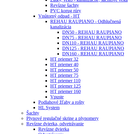
Revízne šachty
PVC korug rúry
Vnútorný odpad - HT
REHAU RAUPIANO - Odhlučnená
kanalizácia
DN50 - REHAU RAUPIANO
DN75 - REHAU RAUPIANO
DN110 - REHAU RAUPIANO
DN125 - REHAU RAUPIANO
DN160 - REHAU RAUPIANO
HT priemer 32
HT priemer 40
HT priemer 50
HT priemer 75
HT priemer 110
HT priemer 125
HT priemer 160
Vpuste
Podlahové žľaby a rošty
HL System
Šachty
Plynové regulačné skrine a plynomery
Revízne dvierka, odvetrávanie
Revízne dvierka