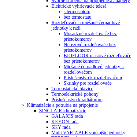
Svorné šróbenia na pripojenie a adaptéry
Elektrické vyhrievacie telesá
s termostatom
bez termostatu
Rozdeľovače a miešané čerpadlové
jednotky k radi
Mosadzné rozdeľovače bez
prietokomerov
Nerezové rozdeľovače bez
prietokomerov
BIOFLOOR plastové rozdeľovače
bez prietokomerov
Miešané čerpadlové jednotky k
rozdeľovačom
Príslušenstvo k rozdeľovačom
Skrinky pre rozdeľovače
Termostatické hlavice
Termoelektrické pohony
Príslušenstvo k radiátorom
Klimatizácie a potrubie na pripojenie
SINCLAIR klimatizácie
GALAXIS rada
KEYON rada
SKY rada
Multi VARIABLE vonkajšie jednotky