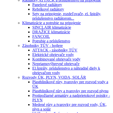
Radiátory ATTACK a príslušenstvo na pripojenie
Panelové radiátory
Rebríkové radiátory
Sety na pripojenie, rozdeľovače, el. špirály,
príslušenstvo radiátorom...
Klimatizácie a potrubie na pripojenie
SINCLAIR klimatizácie
DRAŽICE klimatizácie
FANCOIL
Potrubie a príslušenstvo
Zásobniky TÚV - bojlere
ATTACK - zásobníky TÚV
Elektrické ohrievače vody
Kombinované ohrievače vody
Nepriamovýhrevné ohrievače
El.špirály, príslušenstvo a náhradné diely k
ohrievačom vody
Rozvody ÚK, PLYN, VODA, SOLÁR
Plasthliníkové rúry, tvarovky pre rozvod vody a
ÚK
Plasthliníkové rúry a tvarovky pre rozvod plynu
Protipožiarné armatúry a nadprietokové poistky -
PLYN
Medené rúry a tvarovky pre rozvod vody, ÚK,
plyn a solár