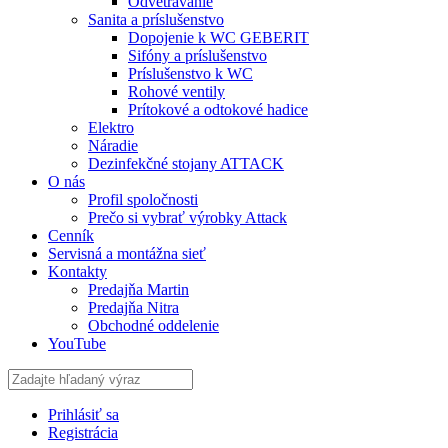
Odvetrávanie
Sanita a príslušenstvo
Dopojenie k WC GEBERIT
Sifóny a príslušenstvo
Príslušenstvo k WC
Rohové ventily
Prítokové a odtokové hadice
Elektro
Náradie
Dezinfekčné stojany ATTACK
O nás
Profil spoločnosti
Prečo si vybrať výrobky Attack
Cenník
Servisná a montážna sieť
Kontakty
Predajňa Martin
Predajňa Nitra
Obchodné oddelenie
YouTube
Prihlásiť sa
Registrácia