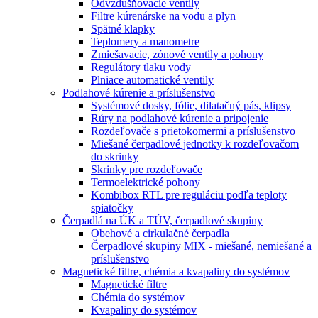
Odvzdušňovacie ventily
Filtre kúrenárske na vodu a plyn
Spätné klapky
Teplomery a manometre
Zmiešavacie, zónové ventily a pohony
Regulátory tlaku vody
Plniace automatické ventily
Podlahové kúrenie a príslušenstvo
Systémové dosky, fólie, dilatačný pás, klipsy
Rúry na podlahové kúrenie a pripojenie
Rozdeľovače s prietokomermi a príslušenstvo
Miešané čerpadlové jednotky k rozdeľovačom
do skrinky
Skrinky pre rozdeľovače
Termoelektrické pohony
Kombibox RTL pre reguláciu podľa teploty
spiatočky
Čerpadlá na ÚK a TÚV, čerpadlové skupiny
Obehové a cirkulačné čerpadla
Čerpadlové skupiny MIX - miešané, nemiešané a
príslušenstvo
Magnetické filtre, chémia a kvapaliny do systémov
Magnetické filtre
Chémia do systémov
Kvapaliny do systémov