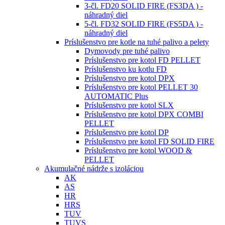
3-čl. FD20 SOLID FIRE (FS3DA ) -
náhradný diel
5-čl. FD32 SOLID FIRE (FS5DA ) -
náhradný diel
Príslušenstvo pre kotle na tuhé palivo a pelety
Dymovody pre tuhé palivo
Príslušenstvo pre kotol FD PELLET
Príslušenstvo ku kotlu FD
Príslušenstvo pre kotol DPX
Príslušenstvo pre kotol PELLET 30
AUTOMATIC Plus
Príslušenstvo pre kotol SLX
Príslušenstvo pre kotol DPX COMBI
PELLET
Príslušenstvo pre kotol DP
Príslušenstvo pre kotol FD SOLID FIRE
Príslušenstvo pre kotol WOOD &
PELLET
Akumulačné nádrže s izoláciou
AK
AS
HR
HRS
TUV
TUVS