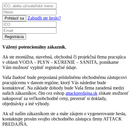
Zabudli ste heslo?
Prihlásiť sa
Registrácia
Vážený potencionálny zákazník
,
Ak ste montážna, stavebná, obchodná či projekčná firma pracujúca
v oblasti VODA – PLYN – KÚRENIE – SANITA, ponúkame
Vám možnosť vyplniť registračné údaje.
Vaša žiadosť bude preposlaná príslušnému obchodnému zástupcovi
pracujúcemu v danom regióne, ktorý Vás následne bude
kontaktovať. Na základe dohody bude Vaša firma zaradená medzi
našich zákazníkov, čím cez eshop
attackpredajna.sk
získate možnosť
nakupovať za veľkoobchodné ceny, prezerať si doklady,
objednávky a iné výhody.
Ak už naším zákazníkom ste a máte záujem o vygenerovanie hesla,
kontaktujte prosím svojho obchodného zástupcu firmy ATTACK
PREDAJŇA.