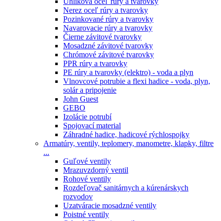
Uhlíková oceľ rúry a tvarovky
Nerez oceľ rúry a tvarovky
Pozinkované rúry a tvarovky
Navarovacie rúry a tvarovky
Čierne závitové tvarovky
Mosadzné závitové tvarovky
Chrómové závitové tvarovky
PPR rúry a tvarovky
PE rúry a tvarovky (elektro) - voda a plyn
Vlnovcové potrubie a flexi hadice - voda, plyn,
solár a pripojenie
John Guest
GEBO
Izolácie potrubí
Spojovací material
Záhradné hadice, hadicové rýchlospojky
Armatúry, ventily, teplomery, manometre, klapky, filtre
...
Guľové ventily
Mrazuvzdorný ventil
Rohové ventily
Rozdeľovač sanitárnych a kúrenárskych
rozvodov
Uzatváracie mosadzné ventily
Poistné ventily