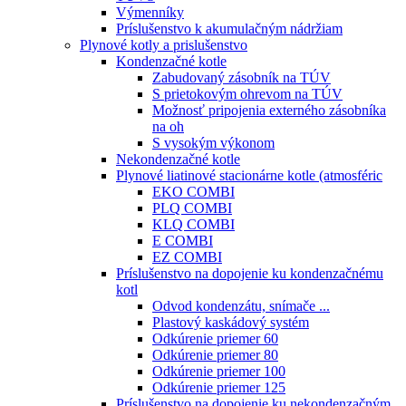
Výmenníky
Príslušenstvo k akumulačným nádržiam
Plynové kotly a prislušenstvo
Kondenzačné kotle
Zabudovaný zásobník na TÚV
S prietokovým ohrevom na TÚV
Možnosť pripojenia externého zásobníka
na oh
S vysokým výkonom
Nekondenzačné kotle
Plynové liatinové stacionárne kotle (atmosféric
EKO COMBI
PLQ COMBI
KLQ COMBI
E COMBI
EZ COMBI
Príslušenstvo na dopojenie ku kondenzačnému
kotl
Odvod kondenzátu, snímače ...
Plastový kaskádový systém
Odkúrenie priemer 60
Odkúrenie priemer 80
Odkúrenie priemer 100
Odkúrenie priemer 125
Príslušenstvo na dopojenie ku nekondenzačným