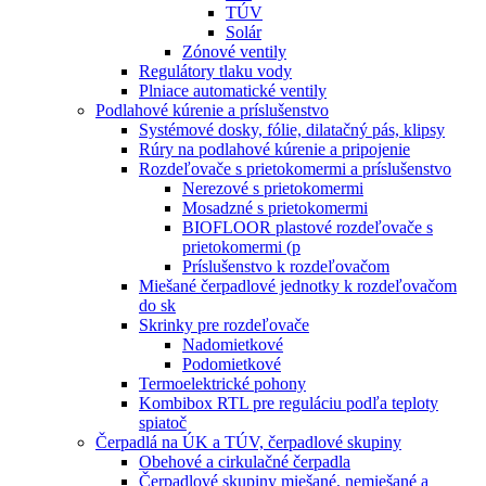
TÚV
Solár
Zónové ventily
Regulátory tlaku vody
Plniace automatické ventily
Podlahové kúrenie a príslušenstvo
Systémové dosky, fólie, dilatačný pás, klipsy
Rúry na podlahové kúrenie a pripojenie
Rozdeľovače s prietokomermi a príslušenstvo
Nerezové s prietokomermi
Mosadzné s prietokomermi
BIOFLOOR plastové rozdeľovače s
prietokomermi (p
Príslušenstvo k rozdeľovačom
Miešané čerpadlové jednotky k rozdeľovačom
do sk
Skrinky pre rozdeľovače
Nadomietkové
Podomietkové
Termoelektrické pohony
Kombibox RTL pre reguláciu podľa teploty
spiatoč
Čerpadlá na ÚK a TÚV, čerpadlové skupiny
Obehové a cirkulačné čerpadla
Čerpadlové skupiny miešané, nemiešané a