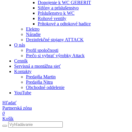
Dopojenie k WC GEBERIT
Sifóny a príslušenstvo
Príslušenstvo k WC
Rohové ventily
Prítokové a odtokové hadice
Elektro
Náradie
Dezinfekčné stojany ATTACK
O nás
Profil spoločnosti
Prečo si vybrať výrobky Attack
Cenník
Servisná a montážna sieť
Kontakty
Predajňa Martin
Predajňa Nitra
Obchodné oddelenie
YouTube
Hľadať
Partnerská zóna
0
Košík