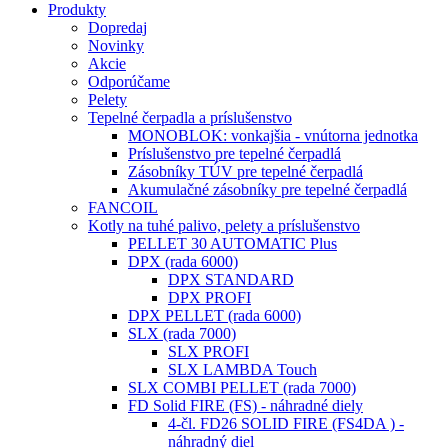
Produkty
Dopredaj
Novinky
Akcie
Odporúčame
Pelety
Tepelné čerpadla a príslušenstvo
MONOBLOK: vonkajšia - vnútorna jednotka
Príslušenstvo pre tepelné čerpadlá
Zásobníky TÚV pre tepelné čerpadlá
Akumulačné zásobníky pre tepelné čerpadlá
FANCOIL
Kotly na tuhé palivo, pelety a príslušenstvo
PELLET 30 AUTOMATIC Plus
DPX (rada 6000)
DPX STANDARD
DPX PROFI
DPX PELLET (rada 6000)
SLX (rada 7000)
SLX PROFI
SLX LAMBDA Touch
SLX COMBI PELLET (rada 7000)
FD Solid FIRE (FS) - náhradné diely
4-čl. FD26 SOLID FIRE (FS4DA ) -
náhradný diel