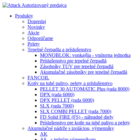
Produkty
Dopredaj
Novinky
Akcie
Odporúčame
Pelety
Tepelné čerpadla a príslušenstvo
MONOBLOK: vonkajšia - vnútorna jednotka
Príslušenstvo pre tepelné čerpadlá
Zásobníky TÚV pre tepelné čerpadlá
Akumulačné zásobníky pre tepelné čerpadlá
FANCOIL
Kotly na tuhé palivo, pelety a príslušenstvo
PELLET 30 AUTOMATIC Plus (rada 8000)
DPX (rada 6000)
DPX PELLET (rada 6000)
SLX (rada 7000)
SLX COMBI PELLET (rada 7000)
FD Solid FIRE (FS) - náhradné diely
Príslušenstvo pre kotle na tuhé palivo a pelety
Akumulačné nádrže s izoláciou, výmenníky
AK
AS - s jedným výmenníkom