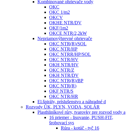
Kombinované ohrievače vody
OKC
OKC 1/m2
OKCV
OKHE NTR/DV
OKF/1m2
OKCE NTR/2,2kW
Nepriamovýhrevné ohrievače
OKC NTR(R)/SOL
OKC NTR/HP
OKC NTRR/HP/SOL
OKC NTR/HV
OKH NTR/HV
OKC NTR/Z
OKH NTR/DV
OKC NTR(R)/BP
OKC NTR(R)
OKF NTR/S
OKC NTR/HR
El.špirály, príslušenstvo a náhradné d
Rozvody ÚK, PLYN, VODA, SOLÁR
Plasthliníkové rúry, tvarovky pre rozvod vody a
16 priemer - lisovanie, PUSH-FIT,
šrobovací sys
Rúra - kotúč - tyč 16