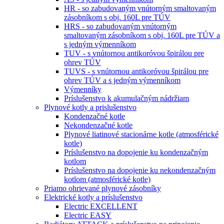
HR - so zabudovaným vnútorným smaltovaným
zásobníkom s obj. 160L pre TÚV
HRS - so zabudovaným vnútorným
smaltovaným zásobníkom s obj. 160L pre TÚV a
s jedným výmenníkom
TUV - s vnútornou antikoróvou špirálou pre
ohrev TÚV
TUVS - s vnútornou antikoróvou špirálou pre
ohrev TÚV a s jedným výmenníkom
Výmenníky
Príslušenstvo k akumulačným nádržiam
Plynové kotly a prislušenstvo
Kondenzačné kotle
Nekondenzačné kotle
Plynové liatinové stacionárne kotle (atmosférické
kotle)
Príslušenstvo na dopojenie ku kondenzačným
kotlom
Príslušenstvo na dopojenie ku nekondenzačným
kotlom (atmosférické kotle)
Priamo ohrievané plynové zásobníky
Elektrické kotly a príslušenstvo
Electric EXCELLENT
Electric EASY