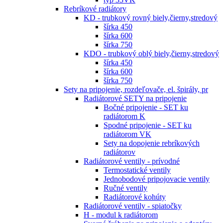
Rebríkové radiátory
KD - trubkový rovný biely,čierny,stredový
šírka 450
šírka 600
šírka 750
KDO - trubkový oblý biely,čierny,stredový
šírka 450
šírka 600
šírka 750
Sety na pripojenie, rozdeľovače, el. špirály, pr
Radiátorové SETY na pripojenie
Bočné pripojenie - SET ku
radiátorom K
Spodné pripojenie - SET ku
radiátorom VK
Sety na dopojenie rebríkových
radiátorov
Radiátorové ventily - prívodné
Termostatické ventily
Jednobodové pripojovacie ventily
Ručné ventily
Radiátorové kohúty
Radiátorové ventily - spiatočky
H - modul k radiátorom