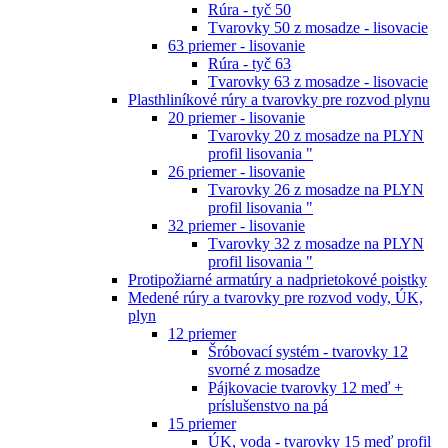
Rúra - tyč 50
Tvarovky 50 z mosadze - lisovacie
63 priemer - lisovanie
Rúra - tyč 63
Tvarovky 63 z mosadze - lisovacie
Plasthliníkové rúry a tvarovky pre rozvod plynu
20 priemer - lisovanie
Tvarovky 20 z mosadze na PLYN
profil lisovania "
26 priemer - lisovanie
Tvarovky 26 z mosadze na PLYN
profil lisovania "
32 priemer - lisovanie
Tvarovky 32 z mosadze na PLYN
profil lisovania "
Protipožiarné armatúry a nadprietokové poistky
Medené rúry a tvarovky pre rozvod vody, ÚK,
plyn
12 priemer
Šróbovací systém - tvarovky 12
svorné z mosadze
Pájkovacie tvarovky 12 meď +
príslušenstvo na pá
15 priemer
ÚK, voda - tvarovky 15 meď profil