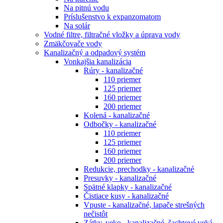
Na pitnú vodu
Príslušenstvo k expanzomatom
Na solár
Vodné filtre, filtračné vložky a úprava vody
Zmäkčovače vody
Kanalizačný a odpadový systém
Vonkajšia kanalizácia
Rúry - kanalizačné
110 priemer
125 priemer
160 priemer
200 priemer
Kolená - kanalizačné
Odbočky - kanalizačné
110 priemer
125 priemer
160 priemer
200 priemer
Redukcie, prechodky - kanalizačné
Presuvky - kanalizačné
Spätné klapky - kanalizačné
Čistiace kusy - kanalizačné
Vpuste - kanalizačné, lapače strešných
nečistôt
Zátky, veko - kanalizačné, šachtové veká