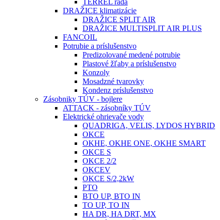
TERREL rada
DRAŽICE klimatizácie
DRAŽICE SPLIT AIR
DRAŽICE MULTISPLIT AIR PLUS
FANCOIL
Potrubie a príslušenstvo
Predizolované medené potrubie
Plastové žľaby a príslušenstvo
Konzoly
Mosadzné tvarovky
Kondenz príslušenstvo
Zásobniky TÚV - bojlere
ATTACK - zásobníky TÚV
Elektrické ohrievače vody
QUADRIGA, VELIS, LYDOS HYBRID
OKCE
OKHE, OKHE ONE, OKHE SMART
OKCE S
OKCE 2/2
OKCEV
OKCE S/2,2kW
PTO
BTO UP, BTO IN
TO UP, TO IN
HA DR, HA DRT, MX