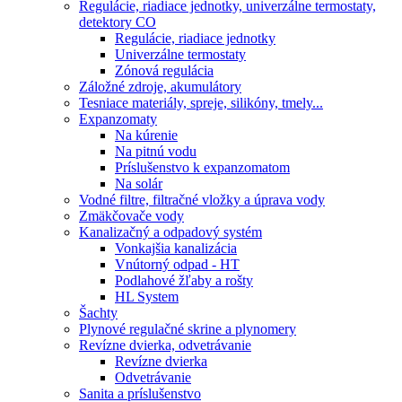
Regulácie, riadiace jednotky, univerzálne termostaty,
detektory CO
Regulácie, riadiace jednotky
Univerzálne termostaty
Zónová regulácia
Záložné zdroje, akumulátory
Tesniace materiály, spreje, silikóny, tmely...
Expanzomaty
Na kúrenie
Na pitnú vodu
Príslušenstvo k expanzomatom
Na solár
Vodné filtre, filtračné vložky a úprava vody
Zmäkčovače vody
Kanalizačný a odpadový systém
Vonkajšia kanalizácia
Vnútorný odpad - HT
Podlahové žľaby a rošty
HL System
Šachty
Plynové regulačné skrine a plynomery
Revízne dvierka, odvetrávanie
Revízne dvierka
Odvetrávanie
Sanita a príslušenstvo