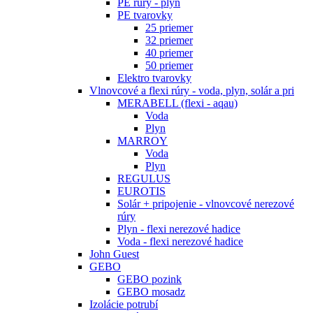
PE rúry - plyn
PE tvarovky
25 priemer
32 priemer
40 priemer
50 priemer
Elektro tvarovky
Vlnovcové a flexi rúry - voda, plyn, solár a pri
MERABELL (flexi - aqau)
Voda
Plyn
MARROY
Voda
Plyn
REGULUS
EUROTIS
Solár + pripojenie - vlnovcové nerezové
rúry
Plyn - flexi nerezové hadice
Voda - flexi nerezové hadice
John Guest
GEBO
GEBO pozink
GEBO mosadz
Izolácie potrubí