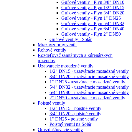
Guľové ventily - Plyn 3/8" DN10
Guľové ventily - Plyn 1/2" DN15
Guľové ventily - Plyn 3/4" DN20
Guľové ventily - Plyn 1" DN25
Guľové ventily - Plyn 5/4" DN32
Guľové ventily - Plyn 6/4" DN40
Guľové ventily - Plyn 2" DN50
Guľové ventily - Solár
Mrazuvzdorný ventil
Rohové ventily
Rozdeľovač sanitárnych a kúrenárskych
rozvodov
Uzatváracie mosadzné ventily
1/2" DN15 - uzatváracie mosadzné ventily
3/4" DN20 - uzatváracie mosadzné ventily
1" DN25 - uzatváracie mosadzné ventily
5/4" DN32 - uzatváracie mosadzné ventily
6/4" DN40 - uzatváracie mosadzné ventily
2" DN50 - uzatváracie mosadzné ventily
Poistné ventily
1/2" DN15 - poistné ventily
3/4" DN20 - poistné ventily
1" DN25 - poistné ventily
Poistný ventil na Solár
Odvzdušňovacie ventily