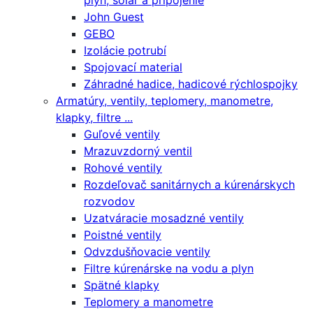
plyn, solár a pripojenie
John Guest
GEBO
Izolácie potrubí
Spojovací material
Záhradné hadice, hadicové rýchlospojky
Armatúry, ventily, teplomery, manometre,
klapky, filtre ...
Guľové ventily
Mrazuvzdorný ventil
Rohové ventily
Rozdeľovač sanitárnych a kúrenárskych
rozvodov
Uzatváracie mosadzné ventily
Poistné ventily
Odvzdušňovacie ventily
Filtre kúrenárske na vodu a plyn
Spätné klapky
Teplomery a manometre