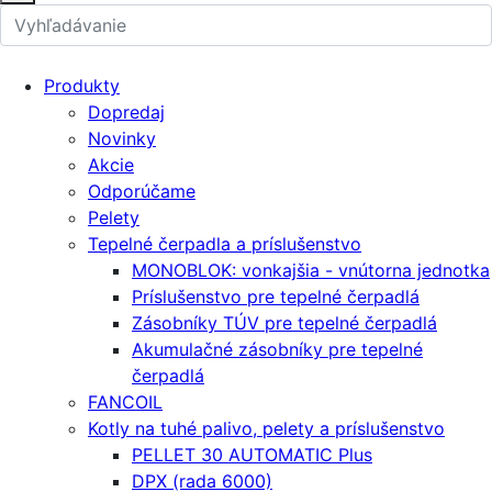
Produkty
Dopredaj
Novinky
Akcie
Odporúčame
Pelety
Tepelné čerpadla a príslušenstvo
MONOBLOK: vonkajšia - vnútorna jednotka
Príslušenstvo pre tepelné čerpadlá
Zásobníky TÚV pre tepelné čerpadlá
Akumulačné zásobníky pre tepelné
čerpadlá
FANCOIL
Kotly na tuhé palivo, pelety a príslušenstvo
PELLET 30 AUTOMATIC Plus
DPX (rada 6000)