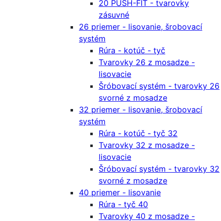
20 PUSH-FIT - tvarovky
zásuvné
26 priemer - lisovanie, šrobovací
systém
Rúra - kotúč - tyč
Tvarovky 26 z mosadze -
lisovacie
Šróbovací systém - tvarovky 26
svorné z mosadze
32 priemer - lisovanie, šrobovací
systém
Rúra - kotúč - tyč 32
Tvarovky 32 z mosadze -
lisovacie
Šróbovací systém - tvarovky 32
svorné z mosadze
40 priemer - lisovanie
Rúra - tyč 40
Tvarovky 40 z mosadze -