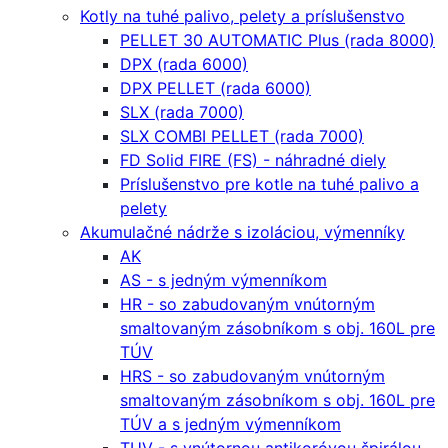
Kotly na tuhé palivo, pelety a príslušenstvo
PELLET 30 AUTOMATIC Plus (rada 8000)
DPX (rada 6000)
DPX PELLET (rada 6000)
SLX (rada 7000)
SLX COMBI PELLET (rada 7000)
FD Solid FIRE (FS) - náhradné diely
Príslušenstvo pre kotle na tuhé palivo a
pelety
Akumulačné nádrže s izoláciou, výmenníky
AK
AS - s jedným výmenníkom
HR - so zabudovaným vnútorným
smaltovaným zásobníkom s obj. 160L pre
TÚV
HRS - so zabudovaným vnútorným
smaltovaným zásobníkom s obj. 160L pre
TÚV a s jedným výmenníkom