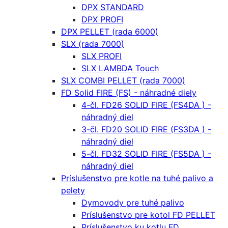
DPX STANDARD
DPX PROFI
DPX PELLET (rada 6000)
SLX (rada 7000)
SLX PROFI
SLX LAMBDA Touch
SLX COMBI PELLET (rada 7000)
FD Solid FIRE (FS) - náhradné diely
4-čl. FD26 SOLID FIRE (FS4DA ) -
náhradný diel
3-čl. FD20 SOLID FIRE (FS3DA ) -
náhradný diel
5-čl. FD32 SOLID FIRE (FS5DA ) -
náhradný diel
Príslušenstvo pre kotle na tuhé palivo a
pelety
Dymovody pre tuhé palivo
Príslušenstvo pre kotol FD PELLET
Príslušenstvo ku kotlu FD