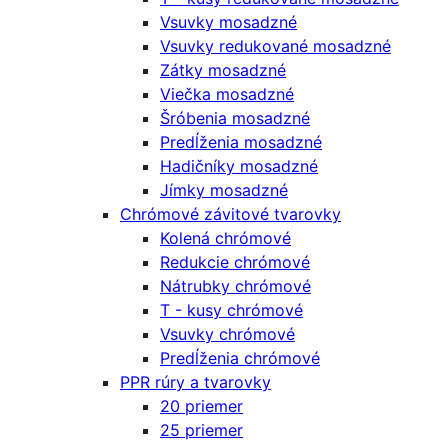
Vsuvky mosadzné
Vsuvky redukované mosadzné
Zátky mosadzné
Viečka mosadzné
Šróbenia mosadzné
Predĺženia mosadzné
Hadičníky mosadzné
Jímky mosadzné
Chrómové závitové tvarovky
Kolená chrómové
Redukcie chrómové
Nátrubky chrómové
T - kusy chrómové
Vsuvky chrómové
Predĺženia chrómové
PPR rúry a tvarovky
20 priemer
25 priemer