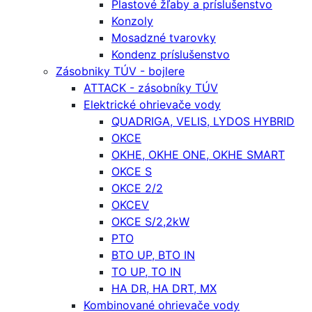
Plastové žľaby a príslušenstvo
Konzoly
Mosadzné tvarovky
Kondenz príslušenstvo
Zásobniky TÚV - bojlere
ATTACK - zásobníky TÚV
Elektrické ohrievače vody
QUADRIGA, VELIS, LYDOS HYBRID
OKCE
OKHE, OKHE ONE, OKHE SMART
OKCE S
OKCE 2/2
OKCEV
OKCE S/2,2kW
PTO
BTO UP, BTO IN
TO UP, TO IN
HA DR, HA DRT, MX
Kombinované ohrievače vody