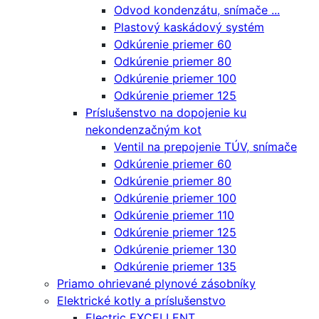
Odvod kondenzátu, snímače ...
Plastový kaskádový systém
Odkúrenie priemer 60
Odkúrenie priemer 80
Odkúrenie priemer 100
Odkúrenie priemer 125
Príslušenstvo na dopojenie ku
nekondenzačným kot
Ventil na prepojenie TÚV, snímače
Odkúrenie priemer 60
Odkúrenie priemer 80
Odkúrenie priemer 100
Odkúrenie priemer 110
Odkúrenie priemer 125
Odkúrenie priemer 130
Odkúrenie priemer 135
Priamo ohrievané plynové zásobníky
Elektrické kotly a príslušenstvo
Electric EXCELLENT