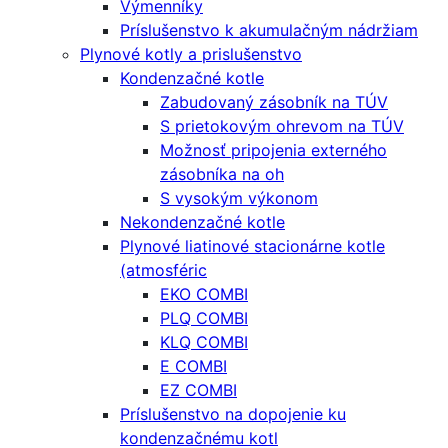
Výmenníky
Príslušenstvo k akumulačným nádržiam
Plynové kotly a prislušenstvo
Kondenzačné kotle
Zabudovaný zásobník na TÚV
S prietokovým ohrevom na TÚV
Možnosť pripojenia externého
zásobníka na oh
S vysokým výkonom
Nekondenzačné kotle
Plynové liatinové stacionárne kotle
(atmosféric
EKO COMBI
PLQ COMBI
KLQ COMBI
E COMBI
EZ COMBI
Príslušenstvo na dopojenie ku
kondenzačnému kotl