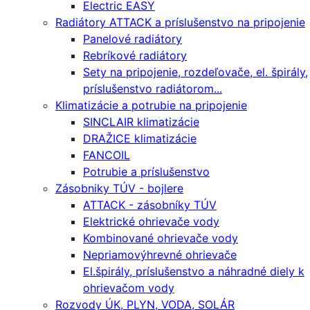
Electric EASY
Radiátory ATTACK a príslušenstvo na pripojenie
Panelové radiátory
Rebríkové radiátory
Sety na pripojenie, rozdeľovače, el. špirály,
príslušenstvo radiátorom...
Klimatizácie a potrubie na pripojenie
SINCLAIR klimatizácie
DRAŽICE klimatizácie
FANCOIL
Potrubie a príslušenstvo
Zásobniky TÚV - bojlere
ATTACK - zásobníky TÚV
Elektrické ohrievače vody
Kombinované ohrievače vody
Nepriamovýhrevné ohrievače
El.špirály, príslušenstvo a náhradné diely k
ohrievačom vody
Rozvody ÚK, PLYN, VODA, SOLÁR