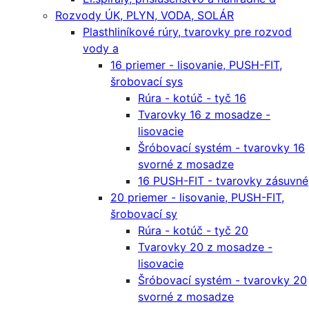
Rozvody ÚK, PLYN, VODA, SOLÁR
Plasthliníkové rúry, tvarovky pre rozvod
vody a
16 priemer - lisovanie, PUSH-FIT,
šrobovací sys
Rúra - kotúč - tyč 16
Tvarovky 16 z mosadze -
lisovacie
Šróbovací systém - tvarovky 16
svorné z mosadze
16 PUSH-FIT - tvarovky zásuvné
20 priemer - lisovanie, PUSH-FIT,
šrobovací sy
Rúra - kotúč - tyč 20
Tvarovky 20 z mosadze -
lisovacie
Šróbovací systém - tvarovky 20
svorné z mosadze