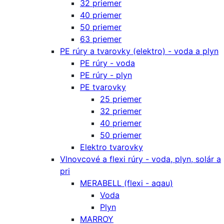
32 priemer
40 priemer
50 priemer
63 priemer
PE rúry a tvarovky (elektro) - voda a plyn
PE rúry - voda
PE rúry - plyn
PE tvarovky
25 priemer
32 priemer
40 priemer
50 priemer
Elektro tvarovky
Vlnovcové a flexi rúry - voda, plyn, solár a
pri
MERABELL (flexi - aqau)
Voda
Plyn
MARROY