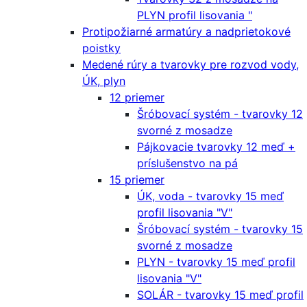
PLYN profil lisovania "
Protipožiarné armatúry a nadprietokové
poistky
Medené rúry a tvarovky pre rozvod vody,
ÚK, plyn
12 priemer
Šróbovací systém - tvarovky 12
svorné z mosadze
Pájkovacie tvarovky 12 meď +
príslušenstvo na pá
15 priemer
ÚK, voda - tvarovky 15 meď
profil lisovania "V"
Šróbovací systém - tvarovky 15
svorné z mosadze
PLYN - tvarovky 15 meď profil
lisovania "V"
SOLÁR - tvarovky 15 meď profil