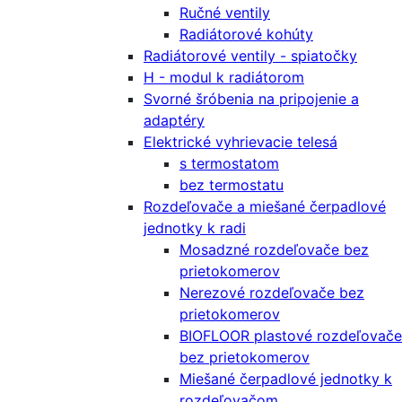
Ručné ventily
Radiátorové kohúty
Radiátorové ventily - spiatočky
H - modul k radiátorom
Svorné šróbenia na pripojenie a
adaptéry
Elektrické vyhrievacie telesá
s termostatom
bez termostatu
Rozdeľovače a miešané čerpadlové
jednotky k radi
Mosadzné rozdeľovače bez
prietokomerov
Nerezové rozdeľovače bez
prietokomerov
BIOFLOOR plastové rozdeľovače
bez prietokomerov
Miešané čerpadlové jednotky k
rozdeľovačom