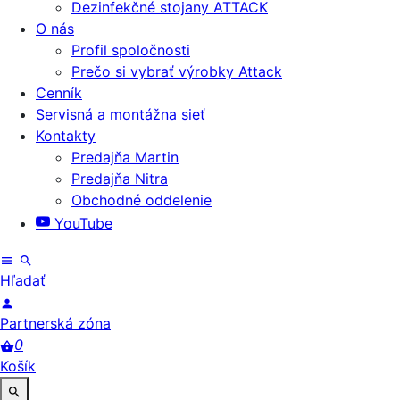
Dezinfekčné stojany ATTACK
O nás
Profil spoločnosti
Prečo si vybrať výrobky Attack
Cenník
Servisná a montážna sieť
Kontakty
Predajňa Martin
Predajňa Nitra
Obchodné oddelenie
YouTube
Hľadať
Partnerská zóna
0
Košík