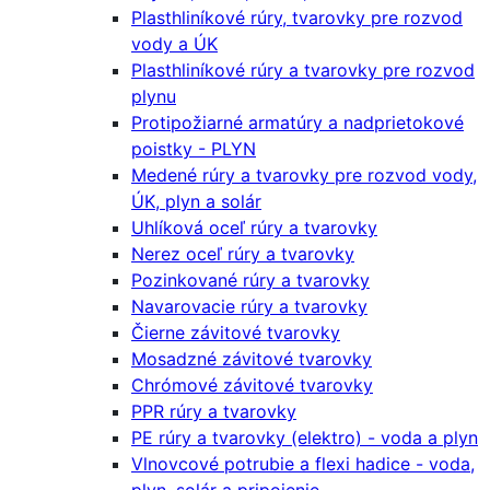
Plasthliníkové rúry, tvarovky pre rozvod
vody a ÚK
Plasthliníkové rúry a tvarovky pre rozvod
plynu
Protipožiarné armatúry a nadprietokové
poistky - PLYN
Medené rúry a tvarovky pre rozvod vody,
ÚK, plyn a solár
Uhlíková oceľ rúry a tvarovky
Nerez oceľ rúry a tvarovky
Pozinkované rúry a tvarovky
Navarovacie rúry a tvarovky
Čierne závitové tvarovky
Mosadzné závitové tvarovky
Chrómové závitové tvarovky
PPR rúry a tvarovky
PE rúry a tvarovky (elektro) - voda a plyn
Vlnovcové potrubie a flexi hadice - voda,