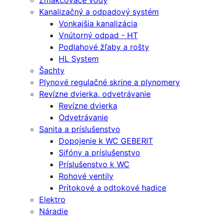
Zmäkčovače vody
Kanalizačný a odpadový systém
Vonkajšia kanalizácia
Vnútorný odpad - HT
Podlahové žľaby a rošty
HL System
Šachty
Plynové regulačné skrine a plynomery
Revízne dvierka, odvetrávanie
Revízne dvierka
Odvetrávanie
Sanita a príslušenstvo
Dopojenie k WC GEBERIT
Sifóny a príslušenstvo
Príslušenstvo k WC
Rohové ventily
Prítokové a odtokové hadice
Elektro
Náradie