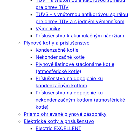
TUV - s vnútornou antikoróvou špirálou
pre ohrev TÚV
TUVS - s vnútornou antikoróvou špirálou
pre ohrev TÚV a s jedným výmenníkom
Výmenníky
Príslušenstvo k akumulačným nádržiam
Plynové kotly a prislušenstvo
Kondenzačné kotle
Nekondenzačné kotle
Plynové liatinové stacionárne kotle
(atmosférické kotle)
Príslušenstvo na dopojenie ku
kondenzačným kotlom
Príslušenstvo na dopojenie ku
nekondenzačným kotlom (atmosférické
kotle)
Priamo ohrievané plynové zásobníky
Elektrické kotly a príslušenstvo
Electric EXCELLENT