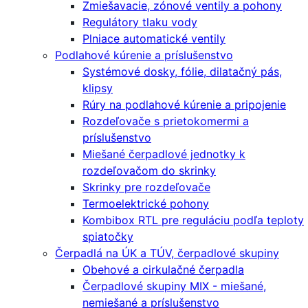
Zmiešavacie, zónové ventily a pohony
Regulátory tlaku vody
Plniace automatické ventily
Podlahové kúrenie a príslušenstvo
Systémové dosky, fólie, dilatačný pás,
klipsy
Rúry na podlahové kúrenie a pripojenie
Rozdeľovače s prietokomermi a
príslušenstvo
Miešané čerpadlové jednotky k
rozdeľovačom do skrinky
Skrinky pre rozdeľovače
Termoelektrické pohony
Kombibox RTL pre reguláciu podľa teploty
spiatočky
Čerpadlá na ÚK a TÚV, čerpadlové skupiny
Obehové a cirkulačné čerpadla
Čerpadlové skupiny MIX - miešané,
nemiešané a príslušenstvo