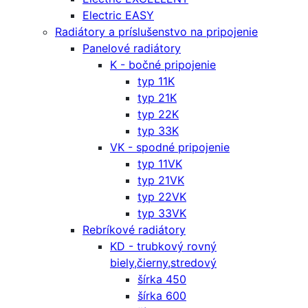
Electric EASY
Radiátory a príslušenstvo na pripojenie
Panelové radiátory
K - bočné pripojenie
typ 11K
typ 21K
typ 22K
typ 33K
VK - spodné pripojenie
typ 11VK
typ 21VK
typ 22VK
typ 33VK
Rebríkové radiátory
KD - trubkový rovný
biely,čierny,stredový
šírka 450
šírka 600