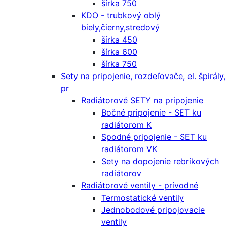
šírka 750
KDO - trubkový oblý
biely,čierny,stredový
šírka 450
šírka 600
šírka 750
Sety na pripojenie, rozdeľovače, el. špirály,
pr
Radiátorové SETY na pripojenie
Bočné pripojenie - SET ku
radiátorom K
Spodné pripojenie - SET ku
radiátorom VK
Sety na dopojenie rebríkových
radiátorov
Radiátorové ventily - prívodné
Termostatické ventily
Jednobodové pripojovacie
ventily