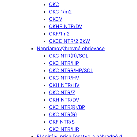
OKC
OKC 1/m2
OKCV
OKHE NTR/DV
OKF/1m2
OKCE NTR/2,2kW
Nepriamovýhrevné ohrievače
OKC NTR(R)/SOL
OKC NTR/HP
OKC NTRR/HP/SOL
OKC NTR/HV
OKH NTR/HV
OKC NTR/Z
OKH NTR/DV
OKC NTR(R)/BP
OKC NTR(R)
OKF NTR/S
OKC NTR/HR
El.špirály, príslušenstvo a náhradné d