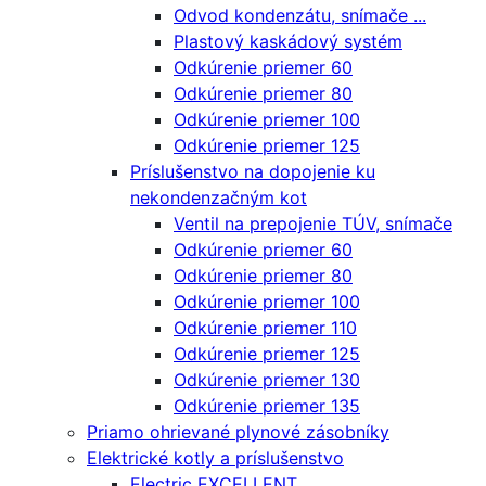
Odvod kondenzátu, snímače ...
Plastový kaskádový systém
Odkúrenie priemer 60
Odkúrenie priemer 80
Odkúrenie priemer 100
Odkúrenie priemer 125
Príslušenstvo na dopojenie ku
nekondenzačným kot
Ventil na prepojenie TÚV, snímače
Odkúrenie priemer 60
Odkúrenie priemer 80
Odkúrenie priemer 100
Odkúrenie priemer 110
Odkúrenie priemer 125
Odkúrenie priemer 130
Odkúrenie priemer 135
Priamo ohrievané plynové zásobníky
Elektrické kotly a príslušenstvo
Electric EXCELLENT