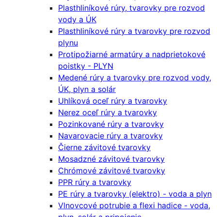
Plasthliníkové rúry, tvarovky pre rozvod
vody a ÚK
Plasthliníkové rúry a tvarovky pre rozvod
plynu
Protipožiarné armatúry a nadprietokové
poistky - PLYN
Medené rúry a tvarovky pre rozvod vody,
ÚK, plyn a solár
Uhlíková oceľ rúry a tvarovky
Nerez oceľ rúry a tvarovky
Pozinkované rúry a tvarovky
Navarovacie rúry a tvarovky
Čierne závitové tvarovky
Mosadzné závitové tvarovky
Chrómové závitové tvarovky
PPR rúry a tvarovky
PE rúry a tvarovky (elektro) - voda a plyn
Vlnovcové potrubie a flexi hadice - voda,