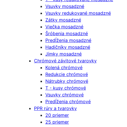
Vsuvky mosadzné
Vsuvky redukované mosadzné
Zátky mosadzné
Viečka mosadzné
Šróbenia mosadzné
Predĺženia mosadzné
Hadičníky mosadzné
Jímky mosadzné
Chrómové závitové tvarovky
Kolená chrómové
Redukcie chrómové
Nátrubky chrómové
T - kusy chrómové
Vsuvky chrómové
Predĺženia chrómové
PPR rúry a tvarovky
20 priemer
25 priemer