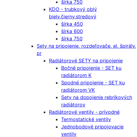
šírka 750
KDO - trubkový oblý
biely,čierny,stredový
šírka 450
šírka 600
šírka 750
Sety na pripojenie, rozdeľovače, el. špirály,
pr
Radiátorové SETY na pripojenie
Bočné pripojenie - SET ku
radiátorom K
Spodné pripojenie - SET ku
radiátorom VK
Sety na dopojenie rebríkových
radiátorov
Radiátorové ventily - prívodné
Termostatické ventily
Jednobodové pripojovacie
ventily