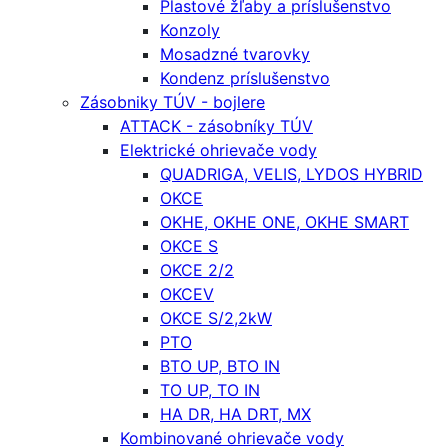
Plastové žľaby a príslušenstvo
Konzoly
Mosadzné tvarovky
Kondenz príslušenstvo
Zásobniky TÚV - bojlere
ATTACK - zásobníky TÚV
Elektrické ohrievače vody
QUADRIGA, VELIS, LYDOS HYBRID
OKCE
OKHE, OKHE ONE, OKHE SMART
OKCE S
OKCE 2/2
OKCEV
OKCE S/2,2kW
PTO
BTO UP, BTO IN
TO UP, TO IN
HA DR, HA DRT, MX
Kombinované ohrievače vody