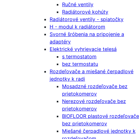
Ručné ventily
Radiátorové kohúty
Radiátorové ventily - spiatočky
H - modul k radiátorom
Svorné šróbenia na pripojenie a
adaptéry
Elektrické vyhrievacie telesá
s termostatom
bez termostatu
Rozdeľovače a miešané čerpadlové
jednotky k radi
Mosadzné rozdeľovače bez
prietokomerov
Nerezové rozdeľovače bez
prietokomerov
BIOFLOOR plastové rozdeľovače
bez prietokomerov
Miešané čerpadlové jednotky k
rozdeľovačom