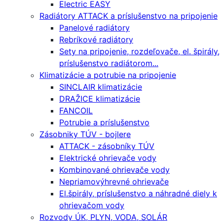
Electric EASY
Radiátory ATTACK a príslušenstvo na pripojenie
Panelové radiátory
Rebríkové radiátory
Sety na pripojenie, rozdeľovače, el. špirály,
príslušenstvo radiátorom...
Klimatizácie a potrubie na pripojenie
SINCLAIR klimatizácie
DRAŽICE klimatizácie
FANCOIL
Potrubie a príslušenstvo
Zásobniky TÚV - bojlere
ATTACK - zásobníky TÚV
Elektrické ohrievače vody
Kombinované ohrievače vody
Nepriamovýhrevné ohrievače
El.špirály, príslušenstvo a náhradné diely k
ohrievačom vody
Rozvody ÚK, PLYN, VODA, SOLÁR