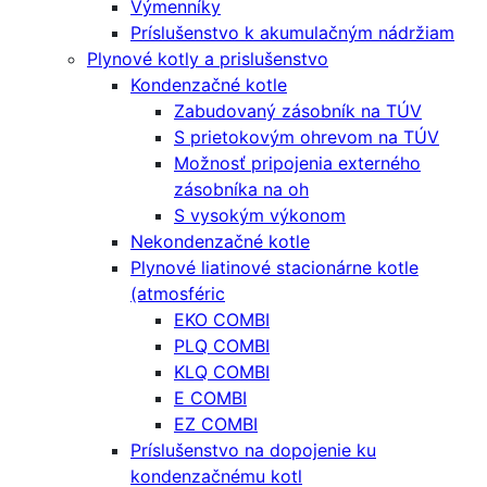
Výmenníky
Príslušenstvo k akumulačným nádržiam
Plynové kotly a prislušenstvo
Kondenzačné kotle
Zabudovaný zásobník na TÚV
S prietokovým ohrevom na TÚV
Možnosť pripojenia externého
zásobníka na oh
S vysokým výkonom
Nekondenzačné kotle
Plynové liatinové stacionárne kotle
(atmosféric
EKO COMBI
PLQ COMBI
KLQ COMBI
E COMBI
EZ COMBI
Príslušenstvo na dopojenie ku
kondenzačnému kotl