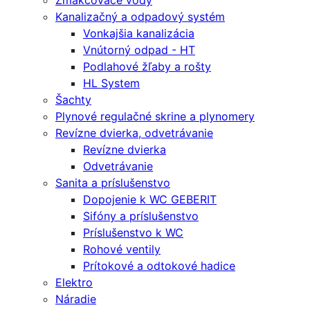
Zmäkčovače vody
Kanalizačný a odpadový systém
Vonkajšia kanalizácia
Vnútorný odpad - HT
Podlahové žľaby a rošty
HL System
Šachty
Plynové regulačné skrine a plynomery
Revízne dvierka, odvetrávanie
Revízne dvierka
Odvetrávanie
Sanita a príslušenstvo
Dopojenie k WC GEBERIT
Sifóny a príslušenstvo
Príslušenstvo k WC
Rohové ventily
Prítokové a odtokové hadice
Elektro
Náradie