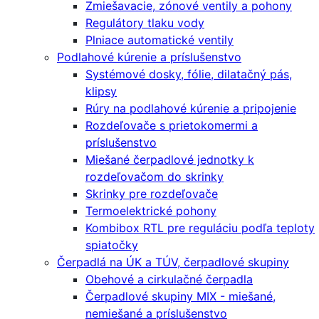
Zmiešavacie, zónové ventily a pohony
Regulátory tlaku vody
Plniace automatické ventily
Podlahové kúrenie a príslušenstvo
Systémové dosky, fólie, dilatačný pás,
klipsy
Rúry na podlahové kúrenie a pripojenie
Rozdeľovače s prietokomermi a
príslušenstvo
Miešané čerpadlové jednotky k
rozdeľovačom do skrinky
Skrinky pre rozdeľovače
Termoelektrické pohony
Kombibox RTL pre reguláciu podľa teploty
spiatočky
Čerpadlá na ÚK a TÚV, čerpadlové skupiny
Obehové a cirkulačné čerpadla
Čerpadlové skupiny MIX - miešané,
nemiešané a príslušenstvo