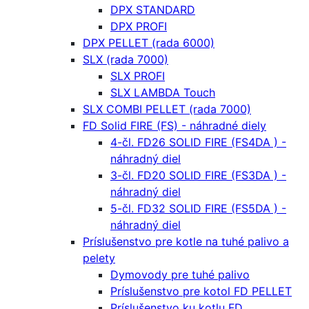
DPX STANDARD
DPX PROFI
DPX PELLET (rada 6000)
SLX (rada 7000)
SLX PROFI
SLX LAMBDA Touch
SLX COMBI PELLET (rada 7000)
FD Solid FIRE (FS) - náhradné diely
4-čl. FD26 SOLID FIRE (FS4DA ) -
náhradný diel
3-čl. FD20 SOLID FIRE (FS3DA ) -
náhradný diel
5-čl. FD32 SOLID FIRE (FS5DA ) -
náhradný diel
Príslušenstvo pre kotle na tuhé palivo a
pelety
Dymovody pre tuhé palivo
Príslušenstvo pre kotol FD PELLET
Príslušenstvo ku kotlu FD