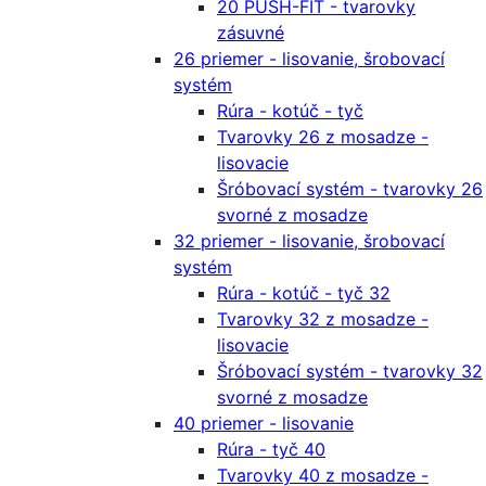
20 PUSH-FIT - tvarovky
zásuvné
26 priemer - lisovanie, šrobovací
systém
Rúra - kotúč - tyč
Tvarovky 26 z mosadze -
lisovacie
Šróbovací systém - tvarovky 26
svorné z mosadze
32 priemer - lisovanie, šrobovací
systém
Rúra - kotúč - tyč 32
Tvarovky 32 z mosadze -
lisovacie
Šróbovací systém - tvarovky 32
svorné z mosadze
40 priemer - lisovanie
Rúra - tyč 40
Tvarovky 40 z mosadze -