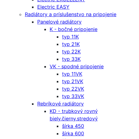
Electric EASY
Radiátory a príslušenstvo na pripojenie
Panelové radiátory
K - bočné pripojenie
typ 11K
typ 21K
typ 22K
typ 33K
VK - spodné pripojenie
typ 11VK
typ 21VK
typ 22VK
typ 33VK
Rebríkové radiátory
KD - trubkový rovný
biely,čierny,stredový
šírka 450
šírka 600