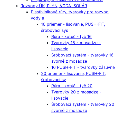
Rozvody ÚK, PLYN, VODA, SOLÁR
Plasthliníkové rúry, tvarovky pre rozvod
vody a
16 priemer - lisovanie, PUSH-FIT,
šrobovací sys
Rúra - kotúč - tyč 16
Tvarovky 16 z mosadze -
lisovacie
Šróbovací systém - tvarovky 16
svorné z mosadze
16 PUSH-FIT - tvarovky zásuvné
20 priemer - lisovanie, PUSH-FIT,
šrobovací sy
Rúra - kotúč - tyč 20
Tvarovky 20 z mosadze -
lisovacie
Šróbovací systém - tvarovky 20
svorné z mosadze