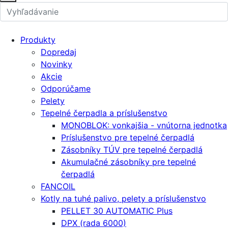
Produkty
Dopredaj
Novinky
Akcie
Odporúčame
Pelety
Tepelné čerpadla a príslušenstvo
MONOBLOK: vonkajšia - vnútorna jednotka
Príslušenstvo pre tepelné čerpadlá
Zásobníky TÚV pre tepelné čerpadlá
Akumulačné zásobníky pre tepelné
čerpadlá
FANCOIL
Kotly na tuhé palivo, pelety a príslušenstvo
PELLET 30 AUTOMATIC Plus
DPX (rada 6000)