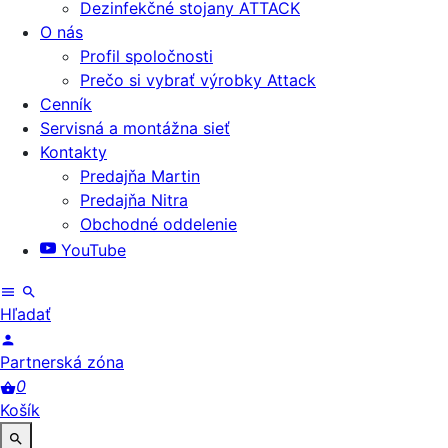
Dezinfekčné stojany ATTACK
O nás
Profil spoločnosti
Prečo si vybrať výrobky Attack
Cenník
Servisná a montážna sieť
Kontakty
Predajňa Martin
Predajňa Nitra
Obchodné oddelenie
YouTube
Hľadať
Partnerská zóna
0
Košík