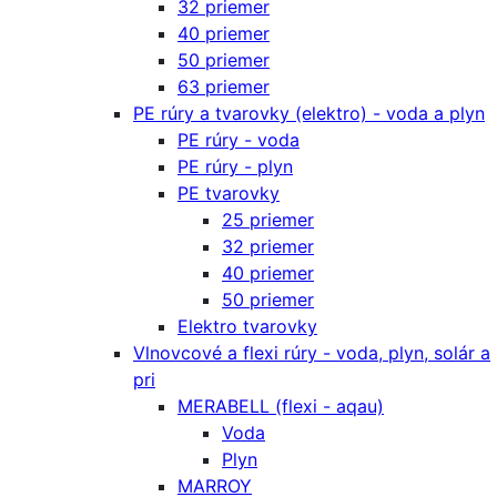
32 priemer
40 priemer
50 priemer
63 priemer
PE rúry a tvarovky (elektro) - voda a plyn
PE rúry - voda
PE rúry - plyn
PE tvarovky
25 priemer
32 priemer
40 priemer
50 priemer
Elektro tvarovky
Vlnovcové a flexi rúry - voda, plyn, solár a
pri
MERABELL (flexi - aqau)
Voda
Plyn
MARROY