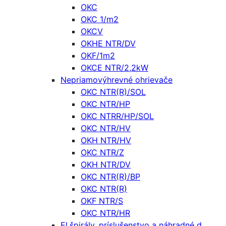
OKC
OKC 1/m2
OKCV
OKHE NTR/DV
OKF/1m2
OKCE NTR/2,2kW
Nepriamovýhrevné ohrievače
OKC NTR(R)/SOL
OKC NTR/HP
OKC NTRR/HP/SOL
OKC NTR/HV
OKH NTR/HV
OKC NTR/Z
OKH NTR/DV
OKC NTR(R)/BP
OKC NTR(R)
OKF NTR/S
OKC NTR/HR
El.špirály, príslušenstvo a náhradné d