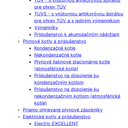
TUV - s vnútornou antikoróvou špirálou
pre ohrev TÚV
TUVS - s vnútornou antikoróvou špirálou
pre ohrev TÚV a s jedným výmenníkom
Výmenníky
Príslušenstvo k akumulačným nádržiam
Plynové kotly a prislušenstvo
Kondenzačné kotle
Nekondenzačné kotle
Plynové liatinové stacionárne kotle
(atmosférické kotle)
Príslušenstvo na dopojenie ku
kondenzačným kotlom
Príslušenstvo na dopojenie ku
nekondenzačným kotlom (atmosférické
kotle)
Priamo ohrievané plynové zásobníky
Elektrické kotly a príslušenstvo
Electric EXCELLENT