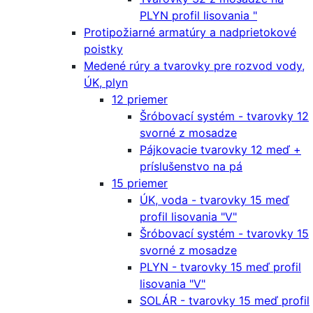
PLYN profil lisovania "
Protipožiarné armatúry a nadprietokové
poistky
Medené rúry a tvarovky pre rozvod vody,
ÚK, plyn
12 priemer
Šróbovací systém - tvarovky 12
svorné z mosadze
Pájkovacie tvarovky 12 meď +
príslušenstvo na pá
15 priemer
ÚK, voda - tvarovky 15 meď
profil lisovania "V"
Šróbovací systém - tvarovky 15
svorné z mosadze
PLYN - tvarovky 15 meď profil
lisovania "V"
SOLÁR - tvarovky 15 meď profil