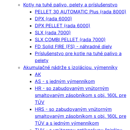
Kotly na tuhé palivo, pelety a príslušenstvo
PELLET 30 AUTOMATIC Plus (rada 8000)
DPX (rada 6000)
DPX PELLET (rada 6000)
SLX (rada 7000)
SLX COMBI PELLET (rada 7000)
FD Solid FIRE (FS) - náhradné diely
Príslušenstvo pre kotle na tuhé palivo a
pelety
Akumulačné nádrže s izoláciou, výmenníky
AK
AS - s jedným výmenníkom
HR - so zabudovaným vnútorným
smaltovaným zásobníkom s obj. 160L pre
TÚV
HRS - so zabudovaným vnútorným
smaltovaným zásobníkom s obj. 160L pre
TÚV a s jedným výmenníkom