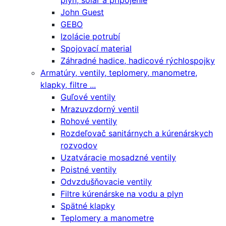
plyn, solár a pripojenie
John Guest
GEBO
Izolácie potrubí
Spojovací material
Záhradné hadice, hadicové rýchlospojky
Armatúry, ventily, teplomery, manometre,
klapky, filtre ...
Guľové ventily
Mrazuvzdorný ventil
Rohové ventily
Rozdeľovač sanitárnych a kúrenárskych
rozvodov
Uzatváracie mosadzné ventily
Poistné ventily
Odvzdušňovacie ventily
Filtre kúrenárske na vodu a plyn
Spätné klapky
Teplomery a manometre