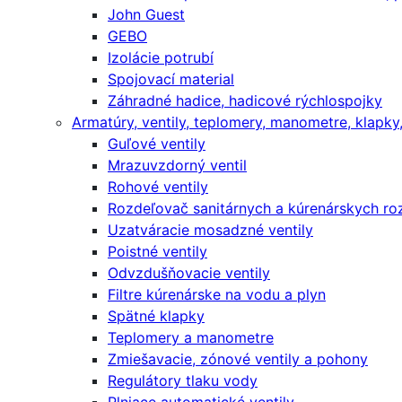
John Guest
GEBO
Izolácie potrubí
Spojovací material
Záhradné hadice, hadicové rýchlospojky
Armatúry, ventily, teplomery, manometre, klapky, f
Guľové ventily
Mrazuvzdorný ventil
Rohové ventily
Rozdeľovač sanitárnych a kúrenárskych r
Uzatváracie mosadzné ventily
Poistné ventily
Odvzdušňovacie ventily
Filtre kúrenárske na vodu a plyn
Spätné klapky
Teplomery a manometre
Zmiešavacie, zónové ventily a pohony
Regulátory tlaku vody