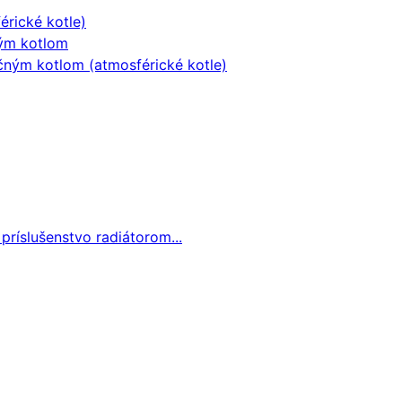
érické kotle)
ným kotlom
čným kotlom (atmosférické kotle)
 príslušenstvo radiátorom...