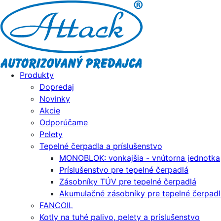
Produkty
Dopredaj
Novinky
Akcie
Odporúčame
Pelety
Tepelné čerpadla a príslušenstvo
MONOBLOK: vonkajšia - vnútorna jednotka
Príslušenstvo pre tepelné čerpadlá
Zásobníky TÚV pre tepelné čerpadlá
Akumulačné zásobníky pre tepelné čerpadl
FANCOIL
Kotly na tuhé palivo, pelety a príslušenstvo