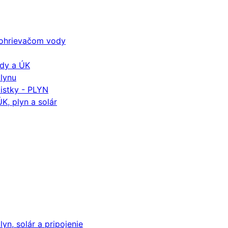
k ohrievačom vody
ody a ÚK
plynu
istky - PLYN
K, plyn a solár
yn, solár a pripojenie