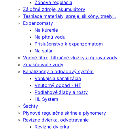
Zónová regulácia
Záložné zdroje, akumulátory
Tesniace materiály, spreje, silikóny, tmely...
Expanzomaty
Na kúrenie
Na pitnú vodu
Príslušenstvo k expanzomatom
Na solár
Vodné filtre, filtračné vložky a úprava vody
Zmäkčovače vody
Kanalizačný a odpadový systém
Vonkajšia kanalizácia
Vnútorný odpad - HT
Podlahové žľaby a rošty
HL System
Šachty
Plynové regulačné skrine a plynomery
Revízne dvierka, odvetrávanie
Revízne dvierka