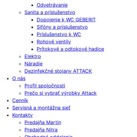
Odvetrávanie
Sanita a príslušenstvo
Dopojenie k WC GEBERIT
Sifóny a príslušenstvo
Príslušenstvo k WC
Rohové ventily
Prítokové a odtokové hadice
Elektro
Náradie
Dezinfekčné stojany ATTACK
O nás
Profil spoločnosti
Prečo si vybrať výrobky Attack
Cenník
Servisná a montážna sieť
Kontakty
Predajňa Martin
Predajňa Nitra