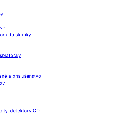
sy
tvo
čom do skrinky
 spiatočky
né a príslušenstvo
mov
taty, detektory CO