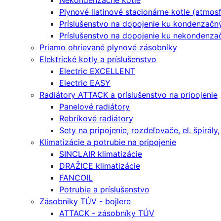
Nekondenzačné kotle
Plynové liatinové stacionárne kotle (atmosf
Príslušenstvo na dopojenie ku kondenzač
Príslušenstvo na dopojenie ku nekondenza
Priamo ohrievané plynové zásobníky
Elektrické kotly a príslušenstvo
Electric EXCELLENT
Electric EASY
Radiátory ATTACK a príslušenstvo na pripojenie
Panelové radiátory
Rebríkové radiátory
Sety na pripojenie, rozdeľovače, el. špirály,
Klimatizácie a potrubie na pripojenie
SINCLAIR klimatizácie
DRAŽICE klimatizácie
FANCOIL
Potrubie a príslušenstvo
Zásobniky TÚV - bojlere
ATTACK - zásobníky TÚV