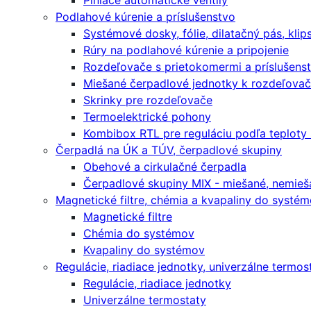
Plniace automatické ventily
Podlahové kúrenie a príslušenstvo
Systémové dosky, fólie, dilatačný pás, klip
Rúry na podlahové kúrenie a pripojenie
Rozdeľovače s prietokomermi a príslušens
Miešané čerpadlové jednotky k rozdeľova
Skrinky pre rozdeľovače
Termoelektrické pohony
Kombibox RTL pre reguláciu podľa teploty
Čerpadlá na ÚK a TÚV, čerpadlové skupiny
Obehové a cirkulačné čerpadla
Čerpadlové skupiny MIX - miešané, nemieša
Magnetické filtre, chémia a kvapaliny do systé
Magnetické filtre
Chémia do systémov
Kvapaliny do systémov
Regulácie, riadiace jednotky, univerzálne termos
Regulácie, riadiace jednotky
Univerzálne termostaty