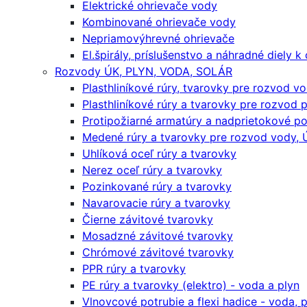
Elektrické ohrievače vody
Kombinované ohrievače vody
Nepriamovýhrevné ohrievače
El.špirály, príslušenstvo a náhradné diely 
Rozvody ÚK, PLYN, VODA, SOLÁR
Plasthliníkové rúry, tvarovky pre rozvod v
Plasthliníkové rúry a tvarovky pre rozvod 
Protipožiarné armatúry a nadprietokové po
Medené rúry a tvarovky pre rozvod vody, Ú
Uhlíková oceľ rúry a tvarovky
Nerez oceľ rúry a tvarovky
Pozinkované rúry a tvarovky
Navarovacie rúry a tvarovky
Čierne závitové tvarovky
Mosadzné závitové tvarovky
Chrómové závitové tvarovky
PPR rúry a tvarovky
PE rúry a tvarovky (elektro) - voda a plyn
Vlnovcové potrubie a flexi hadice - voda, pl