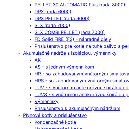
PELLET 30 AUTOMATIC Plus (rada 8000)
DPX (rada 6000)
DPX PELLET (rada 6000)
SLX (rada 7000)
SLX COMBI PELLET (rada 7000)
FD Solid FIRE (FS) - náhradné diely
Príslušenstvo pre kotle na tuhé palivo a pe
Akumulačné nádrže s izoláciou, výmenníky
AK
AS - s jedným výmenníkom
HR - so zabudovaným vnútorným smaltova
HRS - so zabudovaným vnútorným smaltov
TUV - s vnútornou antikoróvou špirálou p
TUVS - s vnútornou antikoróvou špirálou 
Výmenníky
Príslušenstvo k akumulačným nádržiam
Plynové kotly a prislušenstvo
Kondenzačné kotle