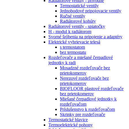
Radiátorové ventily - prívodné
Termostatické ventily
Jednobodové pripojovacie ventily
Ručné ventily
Radiátorové kohúty
Radiátorové ventily - spiatočky
H - modul k radiátorom
Svorné šróbenia na pripojenie a adaptéry
Elektrické vyhrievacie telesá
s termostatom
bez termostatu
Rozdeľovače a miešané čerpadlové
jednotky k radi
Mosadzné rozdeľovače bez
prietokomerov
Nerezové rozdeľovače bez
prietokomerov
BIOFLOOR plastové rozdeľovače
bez prietokomerov
Miešané čerpadlové jednotky k
rozdeľovačom
Príslušenstvo k rozdeľovačom
Skrinky pre rozdeľovače
Termostatické hlavice
Termoelektrické pohony