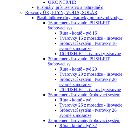
OKC NTR/HR
El.špirály, príslušenstvo a náhradné d
Rozvody ÚK, PLYN, VODA, SOLÁR
Plasthliníkové rúry, tvarovky pre rozvod vody a
16 priemer - lisovanie, PUSH-FIT,
šrobovací sys
Rúra - kotúč - tyč 16
Tvarovky 16 z mosadze - lisovacie
Šróbovací systém - tvarovky 16
svorné z mosadze
16 PUSH-FIT - tvarovky zásuvné
20 priemer - lisovanie, PUSH-FIT,
šrobovací sy
Rúra - kotúč - tyč 20
Tvarovky 20 z mosadze - lisovacie
Šróbovací systém - tvarovky 20
svorné z mosadze
20 PUSH-FIT - tvarovky zásuvné
26 priemer - lisovanie, šrobovací systém
Rúra - kotúč - tyč
Tvarovky 26 z mosadze - lisovacie
Šróbovací systém - tvarovky 26
svorné z mosadze
32 priemer - lisovanie, šrobovací systém
Rúra - kotúč - tyč 32