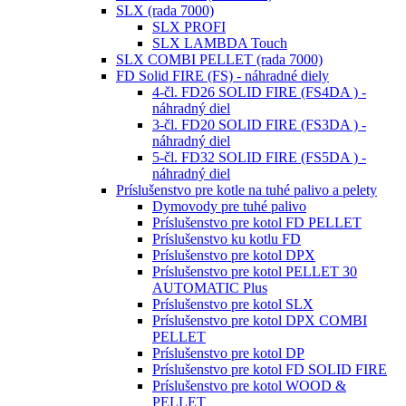
SLX (rada 7000)
SLX PROFI
SLX LAMBDA Touch
SLX COMBI PELLET (rada 7000)
FD Solid FIRE (FS) - náhradné diely
4-čl. FD26 SOLID FIRE (FS4DA ) -
náhradný diel
3-čl. FD20 SOLID FIRE (FS3DA ) -
náhradný diel
5-čl. FD32 SOLID FIRE (FS5DA ) -
náhradný diel
Príslušenstvo pre kotle na tuhé palivo a pelety
Dymovody pre tuhé palivo
Príslušenstvo pre kotol FD PELLET
Príslušenstvo ku kotlu FD
Príslušenstvo pre kotol DPX
Príslušenstvo pre kotol PELLET 30
AUTOMATIC Plus
Príslušenstvo pre kotol SLX
Príslušenstvo pre kotol DPX COMBI
PELLET
Príslušenstvo pre kotol DP
Príslušenstvo pre kotol FD SOLID FIRE
Príslušenstvo pre kotol WOOD &
PELLET