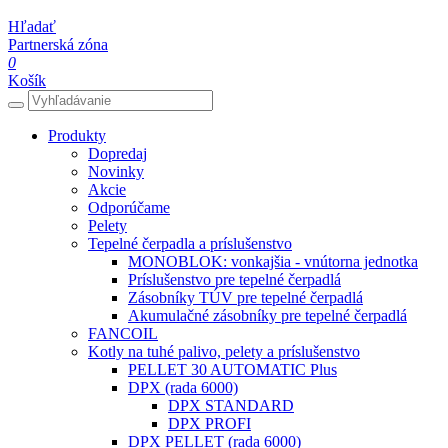
Hľadať
Partnerská zóna
0
Košík
Produkty
Dopredaj
Novinky
Akcie
Odporúčame
Pelety
Tepelné čerpadla a príslušenstvo
MONOBLOK: vonkajšia - vnútorna jednotka
Príslušenstvo pre tepelné čerpadlá
Zásobníky TÚV pre tepelné čerpadlá
Akumulačné zásobníky pre tepelné čerpadlá
FANCOIL
Kotly na tuhé palivo, pelety a príslušenstvo
PELLET 30 AUTOMATIC Plus
DPX (rada 6000)
DPX STANDARD
DPX PROFI
DPX PELLET (rada 6000)