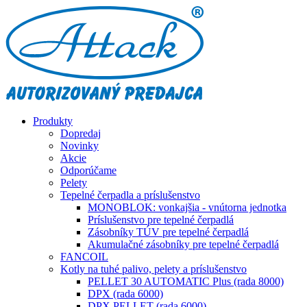
Produkty
Dopredaj
Novinky
Akcie
Odporúčame
Pelety
Tepelné čerpadla a príslušenstvo
MONOBLOK: vonkajšia - vnútorna jednotka
Príslušenstvo pre tepelné čerpadlá
Zásobníky TÚV pre tepelné čerpadlá
Akumulačné zásobníky pre tepelné čerpadlá
FANCOIL
Kotly na tuhé palivo, pelety a príslušenstvo
PELLET 30 AUTOMATIC Plus (rada 8000)
DPX (rada 6000)
DPX PELLET (rada 6000)