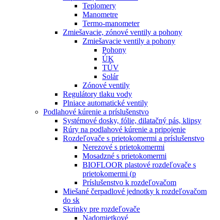
Teplomery
Manometre
Termo-manometer
Zmiešavacie, zónové ventily a pohony
Zmiešavacie ventily a pohony
Pohony
ÚK
TÚV
Solár
Zónové ventily
Regulátory tlaku vody
Plniace automatické ventily
Podlahové kúrenie a príslušenstvo
Systémové dosky, fólie, dilatačný pás, klipsy
Rúry na podlahové kúrenie a pripojenie
Rozdeľovače s prietokomermi a príslušenstvo
Nerezové s prietokomermi
Mosadzné s prietokomermi
BIOFLOOR plastové rozdeľovače s
prietokomermi (p
Príslušenstvo k rozdeľovačom
Miešané čerpadlové jednotky k rozdeľovačom
do sk
Skrinky pre rozdeľovače
Nadomietkové