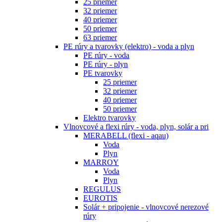
25 priemer
32 priemer
40 priemer
50 priemer
63 priemer
PE rúry a tvarovky (elektro) - voda a plyn
PE rúry - voda
PE rúry - plyn
PE tvarovky
25 priemer
32 priemer
40 priemer
50 priemer
Elektro tvarovky
Vlnovcové a flexi rúry - voda, plyn, solár a pri
MERABELL (flexi - aqau)
Voda
Plyn
MARROY
Voda
Plyn
REGULUS
EUROTIS
Solár + pripojenie - vlnovcové nerezové
rúry