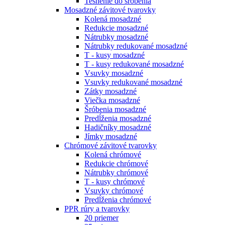
Tesnenie do šróbenia
Mosadzné závitové tvarovky
Kolená mosadzné
Redukcie mosadzné
Nátrubky mosadzné
Nátrubky redukované mosadzné
T - kusy mosadzné
T - kusy redukované mosadzné
Vsuvky mosadzné
Vsuvky redukované mosadzné
Zátky mosadzné
Viečka mosadzné
Šróbenia mosadzné
Predĺženia mosadzné
Hadičníky mosadzné
Jímky mosadzné
Chrómové závitové tvarovky
Kolená chrómové
Redukcie chrómové
Nátrubky chrómové
T - kusy chrómové
Vsuvky chrómové
Predĺženia chrómové
PPR rúry a tvarovky
20 priemer