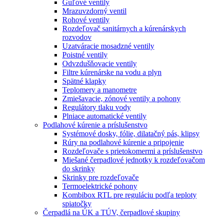
Guľové ventily
Mrazuvzdorný ventil
Rohové ventily
Rozdeľovač sanitárnych a kúrenárskych
rozvodov
Uzatváracie mosadzné ventily
Poistné ventily
Odvzdušňovacie ventily
Filtre kúrenárske na vodu a plyn
Spätné klapky
Teplomery a manometre
Zmiešavacie, zónové ventily a pohony
Regulátory tlaku vody
Plniace automatické ventily
Podlahové kúrenie a príslušenstvo
Systémové dosky, fólie, dilatačný pás, klipsy
Rúry na podlahové kúrenie a pripojenie
Rozdeľovače s prietokomermi a príslušenstvo
Miešané čerpadlové jednotky k rozdeľovačom
do skrinky
Skrinky pre rozdeľovače
Termoelektrické pohony
Kombibox RTL pre reguláciu podľa teploty
spiatočky
Čerpadlá na ÚK a TÚV, čerpadlové skupiny