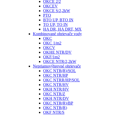
OKCE 2/2
OKCEV
OKCE S/2,2kW
PTO
BTO UP, BTO IN
TO UP, TO IN
HA DR, HA DRT, MX
Kombinované ohrievače vody
OKC
OKC 1/m2
OKCV
OKHE NTR/DV
OKF/1m2
OKCE NTR/2,2kW
Nepriamovýhrevné ohrievače
OKC NTR(R)/SOL
OKC NTR/HP
OKC NTRR/HP/SOL
OKC NTR/HV
OKH NTR/HV
OKC NTR/Z
OKH NTR/DV
OKC NTR(R)/BP
OKC NTR(R)
OKF NTR/S