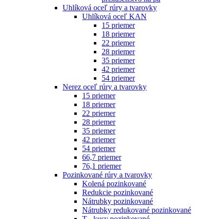
Uhlíková oceľ rúry a tvarovky
Uhlíková oceľ KAN
15 priemer
18 priemer
22 priemer
28 priemer
35 priemer
42 priemer
54 priemer
Nerez oceľ rúry a tvarovky
15 priemer
18 priemer
22 priemer
28 priemer
35 priemer
42 priemer
54 priemer
66,7 priemer
76,1 priemer
Pozinkované rúry a tvarovky
Kolená pozinkované
Redukcie pozinkované
Nátrubky pozinkované
Nátrubky redukované pozinkované
T - kusy pozinkované