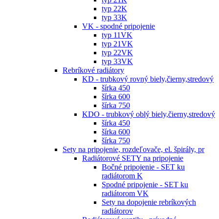
typ 22K
typ 33K
VK - spodné pripojenie
typ 11VK
typ 21VK
typ 22VK
typ 33VK
Rebríkové radiátory
KD - trubkový rovný biely,čierny,stredový
šírka 450
šírka 600
šírka 750
KDO - trubkový oblý biely,čierny,stredový
šírka 450
šírka 600
šírka 750
Sety na pripojenie, rozdeľovače, el. špirály, pr
Radiátorové SETY na pripojenie
Bočné pripojenie - SET ku
radiátorom K
Spodné pripojenie - SET ku
radiátorom VK
Sety na dopojenie rebríkových
radiátorov