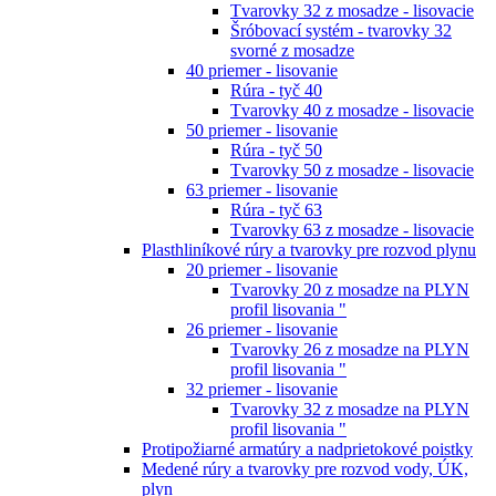
Tvarovky 32 z mosadze - lisovacie
Šróbovací systém - tvarovky 32
svorné z mosadze
40 priemer - lisovanie
Rúra - tyč 40
Tvarovky 40 z mosadze - lisovacie
50 priemer - lisovanie
Rúra - tyč 50
Tvarovky 50 z mosadze - lisovacie
63 priemer - lisovanie
Rúra - tyč 63
Tvarovky 63 z mosadze - lisovacie
Plasthliníkové rúry a tvarovky pre rozvod plynu
20 priemer - lisovanie
Tvarovky 20 z mosadze na PLYN
profil lisovania "
26 priemer - lisovanie
Tvarovky 26 z mosadze na PLYN
profil lisovania "
32 priemer - lisovanie
Tvarovky 32 z mosadze na PLYN
profil lisovania "
Protipožiarné armatúry a nadprietokové poistky
Medené rúry a tvarovky pre rozvod vody, ÚK,
plyn