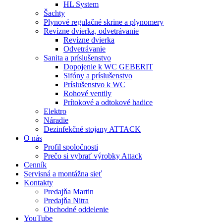
HL System
Šachty
Plynové regulačné skrine a plynomery
Revízne dvierka, odvetrávanie
Revízne dvierka
Odvetrávanie
Sanita a príslušenstvo
Dopojenie k WC GEBERIT
Sifóny a príslušenstvo
Príslušenstvo k WC
Rohové ventily
Prítokové a odtokové hadice
Elektro
Náradie
Dezinfekčné stojany ATTACK
O nás
Profil spoločnosti
Prečo si vybrať výrobky Attack
Cenník
Servisná a montážna sieť
Kontakty
Predajňa Martin
Predajňa Nitra
Obchodné oddelenie
YouTube