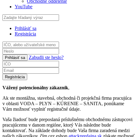
Obchodné oddelenie
YouTube
Prihlásiť sa
Registrácia
Zabudli ste heslo?
Prihlásiť sa
Registrácia
Vážený potencionálny zákazník
,
Ak ste montážna, stavebná, obchodná či projekčná firma pracujúca
v oblasti VODA – PLYN – KÚRENIE – SANITA, ponúkame
Vám možnosť vyplniť registračné údaje.
Vaša žiadosť bude preposlaná príslušnému obchodnému zástupcovi
pracujúcemu v danom regióne, ktorý Vás následne bude
kontaktovať. Na základe dohody bude Vaša firma zaradená medzi
našich zákazníkov, čím cez eshop
attackpredajna.sk
získate možnosť