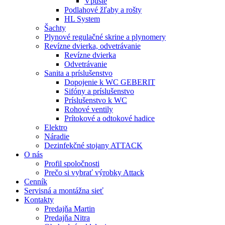
Vpuste
Podlahové žľaby a rošty
HL System
Šachty
Plynové regulačné skrine a plynomery
Revízne dvierka, odvetrávanie
Revízne dvierka
Odvetrávanie
Sanita a príslušenstvo
Dopojenie k WC GEBERIT
Sifóny a príslušenstvo
Príslušenstvo k WC
Rohové ventily
Prítokové a odtokové hadice
Elektro
Náradie
Dezinfekčné stojany ATTACK
O nás
Profil spoločnosti
Prečo si vybrať výrobky Attack
Cenník
Servisná a montážna sieť
Kontakty
Predajňa Martin
Predajňa Nitra