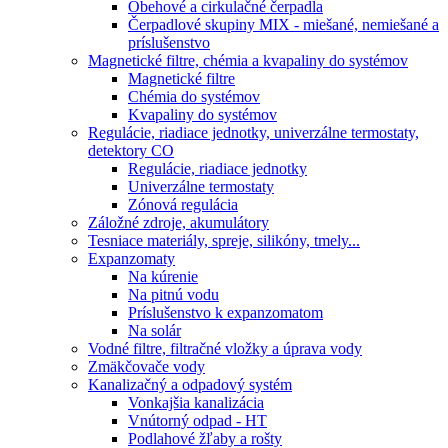
Obehové a cirkulačné čerpadla
Čerpadlové skupiny MIX - miešané, nemiešané a
príslušenstvo
Magnetické filtre, chémia a kvapaliny do systémov
Magnetické filtre
Chémia do systémov
Kvapaliny do systémov
Regulácie, riadiace jednotky, univerzálne termostaty,
detektory CO
Regulácie, riadiace jednotky
Univerzálne termostaty
Zónová regulácia
Záložné zdroje, akumulátory
Tesniace materiály, spreje, silikóny, tmely...
Expanzomaty
Na kúrenie
Na pitnú vodu
Príslušenstvo k expanzomatom
Na solár
Vodné filtre, filtračné vložky a úprava vody
Zmäkčovače vody
Kanalizačný a odpadový systém
Vonkajšia kanalizácia
Vnútorný odpad - HT
Podlahové žľaby a rošty