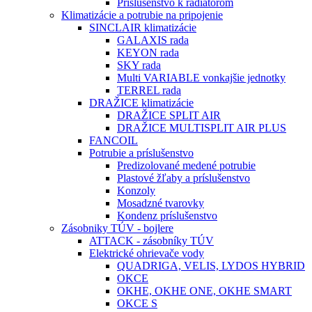
Príslušenstvo k radiátorom
Klimatizácie a potrubie na pripojenie
SINCLAIR klimatizácie
GALAXIS rada
KEYON rada
SKY rada
Multi VARIABLE vonkajšie jednotky
TERREL rada
DRAŽICE klimatizácie
DRAŽICE SPLIT AIR
DRAŽICE MULTISPLIT AIR PLUS
FANCOIL
Potrubie a príslušenstvo
Predizolované medené potrubie
Plastové žľaby a príslušenstvo
Konzoly
Mosadzné tvarovky
Kondenz príslušenstvo
Zásobniky TÚV - bojlere
ATTACK - zásobníky TÚV
Elektrické ohrievače vody
QUADRIGA, VELIS, LYDOS HYBRID
OKCE
OKHE, OKHE ONE, OKHE SMART
OKCE S