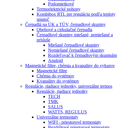
Podomietkové
Termoelektrické pohony
Kombibox RTL pre reguláciu podľa teploty
spiatoč
Čerpadlá na ÚK a TÚV, čerpadlové skupiny
Obehové a cirkulačné čerpadla
Čerpadlové skupiny miešané, nemiešané a
prísluše
Miešané čerpadlové skupiny
Nemiešané čerpadlové skupiny
Rozdeľovač k čerpadlovým skupinám
Anuloid
Magnetické filtre, chémia a kvapaliny do vykurov
Magnetické filtre
Chémia do systémov
Kvapaliny do systémov
Regulácie, riadiace jednotky, univerzálne termos
Regulácie, riadiace jednotky
TECH
TMK
SALUS
WATTS, REGULUS
Univerzálne termostaty
WIFI - priestorové termostaty
Bezdrôtové priestorové termostaty