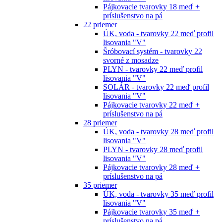
Pájkovacie tvarovky 18 meď +
príslušenstvo na pá
22 priemer
ÚK, voda - tvarovky 22 meď profil
lisovania "V"
Šróbovací systém - tvarovky 22
svorné z mosadze
PLYN - tvarovky 22 meď profil
lisovania "V"
SOLÁR - tvarovky 22 meď profil
lisovania "V"
Pájkovacie tvarovky 22 meď +
príslušenstvo na pá
28 priemer
ÚK, voda - tvarovky 28 meď profil
lisovania "V"
PLYN - tvarovky 28 meď profil
lisovania "V"
Pájkovacie tvarovky 28 meď +
príslušenstvo na pá
35 priemer
ÚK, voda - tvarovky 35 meď profil
lisovania "V"
Pájkovacie tvarovky 35 meď +
príslušenstvo na pá