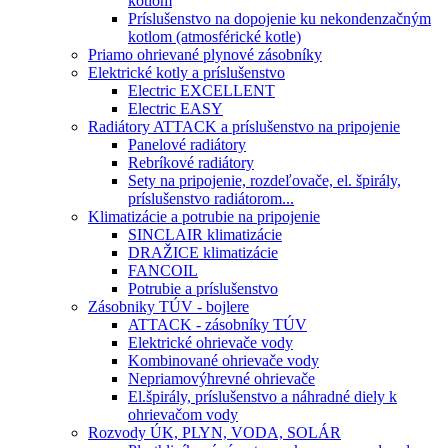
kotlom
Príslušenstvo na dopojenie ku nekondenzačným
kotlom (atmosférické kotle)
Priamo ohrievané plynové zásobníky
Elektrické kotly a príslušenstvo
Electric EXCELLENT
Electric EASY
Radiátory ATTACK a príslušenstvo na pripojenie
Panelové radiátory
Rebríkové radiátory
Sety na pripojenie, rozdeľovače, el. špirály,
príslušenstvo radiátorom...
Klimatizácie a potrubie na pripojenie
SINCLAIR klimatizácie
DRAŽICE klimatizácie
FANCOIL
Potrubie a príslušenstvo
Zásobniky TÚV - bojlere
ATTACK - zásobníky TÚV
Elektrické ohrievače vody
Kombinované ohrievače vody
Nepriamovýhrevné ohrievače
El.špirály, príslušenstvo a náhradné diely k
ohrievačom vody
Rozvody ÚK, PLYN, VODA, SOLÁR