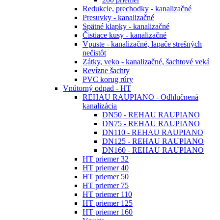
Redukcie, prechodky - kanalizačné
Presuvky - kanalizačné
Spätné klapky - kanalizačné
Čistiace kusy - kanalizačné
Vpuste - kanalizačné, lapače strešných
nečistôt
Zátky, veko - kanalizačné, šachtové veká
Revízne šachty
PVC korug rúry
Vnútorný odpad - HT
REHAU RAUPIANO - Odhlučnená
kanalizácia
DN50 - REHAU RAUPIANO
DN75 - REHAU RAUPIANO
DN110 - REHAU RAUPIANO
DN125 - REHAU RAUPIANO
DN160 - REHAU RAUPIANO
HT priemer 32
HT priemer 40
HT priemer 50
HT priemer 75
HT priemer 110
HT priemer 125
HT priemer 160