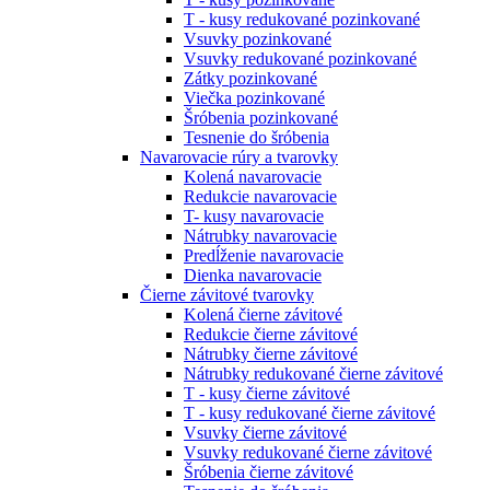
T - kusy redukované pozinkované
Vsuvky pozinkované
Vsuvky redukované pozinkované
Zátky pozinkované
Viečka pozinkované
Šróbenia pozinkované
Tesnenie do šróbenia
Navarovacie rúry a tvarovky
Kolená navarovacie
Redukcie navarovacie
T- kusy navarovacie
Nátrubky navarovacie
Predĺženie navarovacie
Dienka navarovacie
Čierne závitové tvarovky
Kolená čierne závitové
Redukcie čierne závitové
Nátrubky čierne závitové
Nátrubky redukované čierne závitové
T - kusy čierne závitové
T - kusy redukované čierne závitové
Vsuvky čierne závitové
Vsuvky redukované čierne závitové
Šróbenia čierne závitové