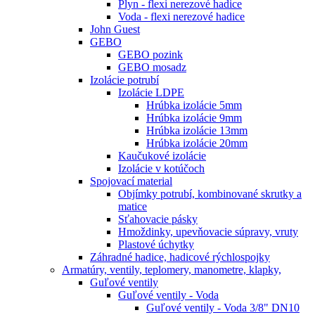
Plyn - flexi nerezové hadice
Voda - flexi nerezové hadice
John Guest
GEBO
GEBO pozink
GEBO mosadz
Izolácie potrubí
Izolácie LDPE
Hrúbka izolácie 5mm
Hrúbka izolácie 9mm
Hrúbka izolácie 13mm
Hrúbka izolácie 20mm
Kaučukové izolácie
Izolácie v kotúčoch
Spojovací material
Objímky potrubí, kombinované skrutky a
matice
Sťahovacie pásky
Hmoždinky, upevňovacie súpravy, vruty
Plastové úchytky
Záhradné hadice, hadicové rýchlospojky
Armatúry, ventily, teplomery, manometre, klapky,
Guľové ventily
Guľové ventily - Voda
Guľové ventily - Voda 3/8" DN10