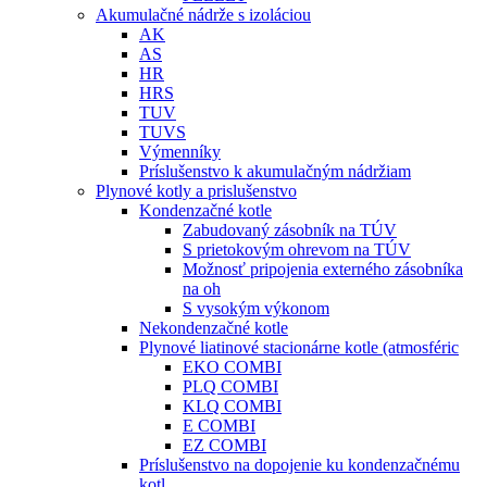
Akumulačné nádrže s izoláciou
AK
AS
HR
HRS
TUV
TUVS
Výmenníky
Príslušenstvo k akumulačným nádržiam
Plynové kotly a prislušenstvo
Kondenzačné kotle
Zabudovaný zásobník na TÚV
S prietokovým ohrevom na TÚV
Možnosť pripojenia externého zásobníka
na oh
S vysokým výkonom
Nekondenzačné kotle
Plynové liatinové stacionárne kotle (atmosféric
EKO COMBI
PLQ COMBI
KLQ COMBI
E COMBI
EZ COMBI
Príslušenstvo na dopojenie ku kondenzačnému
kotl