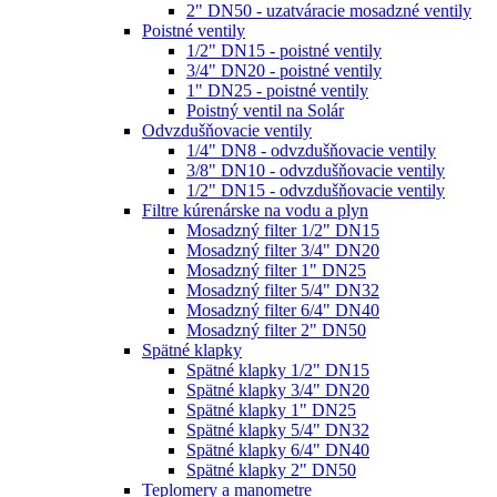
2" DN50 - uzatváracie mosadzné ventily
Poistné ventily
1/2" DN15 - poistné ventily
3/4" DN20 - poistné ventily
1" DN25 - poistné ventily
Poistný ventil na Solár
Odvzdušňovacie ventily
1/4" DN8 - odvzdušňovacie ventily
3/8" DN10 - odvzdušňovacie ventily
1/2" DN15 - odvzdušňovacie ventily
Filtre kúrenárske na vodu a plyn
Mosadzný filter 1/2" DN15
Mosadzný filter 3/4" DN20
Mosadzný filter 1" DN25
Mosadzný filter 5/4" DN32
Mosadzný filter 6/4" DN40
Mosadzný filter 2" DN50
Spätné klapky
Spätné klapky 1/2" DN15
Spätné klapky 3/4" DN20
Spätné klapky 1" DN25
Spätné klapky 5/4" DN32
Spätné klapky 6/4" DN40
Spätné klapky 2" DN50
Teplomery a manometre