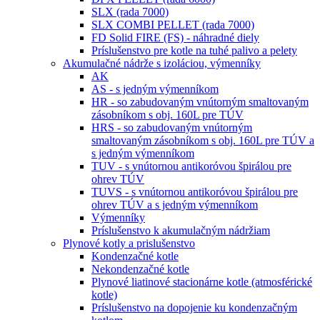
SLX (rada 7000)
SLX COMBI PELLET (rada 7000)
FD Solid FIRE (FS) - náhradné diely
Príslušenstvo pre kotle na tuhé palivo a pelety
Akumulačné nádrže s izoláciou, výmenníky
AK
AS - s jedným výmenníkom
HR - so zabudovaným vnútorným smaltovaným
zásobníkom s obj. 160L pre TÚV
HRS - so zabudovaným vnútorným
smaltovaným zásobníkom s obj. 160L pre TÚV a
s jedným výmenníkom
TUV - s vnútornou antikoróvou špirálou pre
ohrev TÚV
TUVS - s vnútornou antikoróvou špirálou pre
ohrev TÚV a s jedným výmenníkom
Výmenníky
Príslušenstvo k akumulačným nádržiam
Plynové kotly a prislušenstvo
Kondenzačné kotle
Nekondenzačné kotle
Plynové liatinové stacionárne kotle (atmosférické
kotle)
Príslušenstvo na dopojenie ku kondenzačným