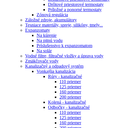
Drôtové priestorové termostaty
Príložné a ponorné termostaty
Zónová regulácia
Záložné zdroje, akumulátory
Tesniace materiály, spreje, silikóny, tmely...
Expanzomaty
Na kúrenie
Na pitnú vodu
Príslušenstvo k expanzomatom
Na solár
Vodné filtre, filtračné vložky a úprava vody
Zmäkčovače vody
Kanalizačný a odpadový systém
Vonkajšia kanalizácia
Rúry - kanalizačné
110 priemer
125 priemer
160 priemer
200 priemer
Kolená - kanalizačné
Odbočky - kanalizačné
110 priemer
125 priemer
160 priemer
200 priemer