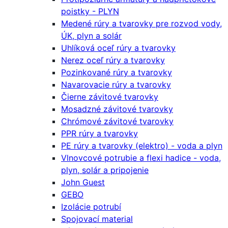
poistky - PLYN
Medené rúry a tvarovky pre rozvod vody,
ÚK, plyn a solár
Uhlíková oceľ rúry a tvarovky
Nerez oceľ rúry a tvarovky
Pozinkované rúry a tvarovky
Navarovacie rúry a tvarovky
Čierne závitové tvarovky
Mosadzné závitové tvarovky
Chrómové závitové tvarovky
PPR rúry a tvarovky
PE rúry a tvarovky (elektro) - voda a plyn
Vlnovcové potrubie a flexi hadice - voda,
plyn, solár a pripojenie
John Guest
GEBO
Izolácie potrubí
Spojovací material