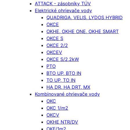
ATTACK - zásobníky TÚV
Elektrické ohrievače vody
QUADRIGA, VELIS, LYDOS HYBRID
OKCE
OKHE, OKHE ONE, OKHE SMART
OKCE S
OKCE 2/2
OKCEV
OKCE S/2,2kW
PTO
BTO UP, BTO IN
TO UP, TO IN
HA DR, HA DRT, MX
Kombinované ohrievače vody
OKC
OKC 1/m2
OKCV
OKHE NTR/DV
OKF/1m2