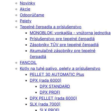
Novinky
Akcie
Odporúčame
Pelety
Tepelné čerpadla a príslušenstvo
MONOBLOK: vonkajšia - vnútorna jednotka
Príslušenstvo pre tepelné čerpadlá
Zásobníky TÚV pre tepelné čerpadlá
Akumulačné zásobníky pre tepelné
čerpadlá
FANCOIL
Kotly na tuhé palivo, pelety a príslušenstvo
PELLET 30 AUTOMATIC Plus
DPX (rada 6000)
DPX STANDARD
DPX PROFI
DPX PELLET (rada 6000)
SLX (rada 7000)
SLX PROFI