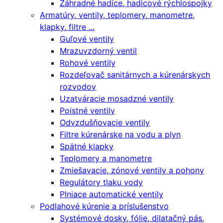
Záhradné hadice, hadicové rýchlospojky
Armatúry, ventily, teplomery, manometre,
klapky, filtre ...
Guľové ventily
Mrazuvzdorný ventil
Rohové ventily
Rozdeľovač sanitárnych a kúrenárskych
rozvodov
Uzatváracie mosadzné ventily
Poistné ventily
Odvzdušňovacie ventily
Filtre kúrenárske na vodu a plyn
Spätné klapky
Teplomery a manometre
Zmiešavacie, zónové ventily a pohony
Regulátory tlaku vody
Plniace automatické ventily
Podlahové kúrenie a príslušenstvo
Systémové dosky, fólie, dilatačný pás,