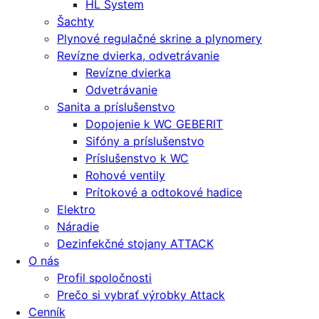
HL System
Šachty
Plynové regulačné skrine a plynomery
Revízne dvierka, odvetrávanie
Revízne dvierka
Odvetrávanie
Sanita a príslušenstvo
Dopojenie k WC GEBERIT
Sifóny a príslušenstvo
Príslušenstvo k WC
Rohové ventily
Prítokové a odtokové hadice
Elektro
Náradie
Dezinfekčné stojany ATTACK
O nás
Profil spoločnosti
Prečo si vybrať výrobky Attack
Cenník