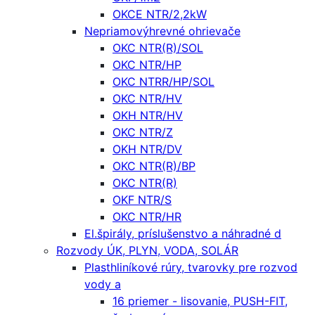
OKCE NTR/2,2kW
Nepriamovýhrevné ohrievače
OKC NTR(R)/SOL
OKC NTR/HP
OKC NTRR/HP/SOL
OKC NTR/HV
OKH NTR/HV
OKC NTR/Z
OKH NTR/DV
OKC NTR(R)/BP
OKC NTR(R)
OKF NTR/S
OKC NTR/HR
El.špirály, príslušenstvo a náhradné d
Rozvody ÚK, PLYN, VODA, SOLÁR
Plasthliníkové rúry, tvarovky pre rozvod
vody a
16 priemer - lisovanie, PUSH-FIT,