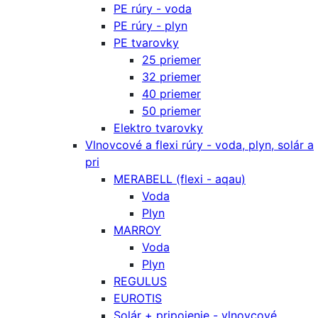
PE rúry - voda
PE rúry - plyn
PE tvarovky
25 priemer
32 priemer
40 priemer
50 priemer
Elektro tvarovky
Vlnovcové a flexi rúry - voda, plyn, solár a
pri
MERABELL (flexi - aqau)
Voda
Plyn
MARROY
Voda
Plyn
REGULUS
EUROTIS
Solár + pripojenie - vlnovcové