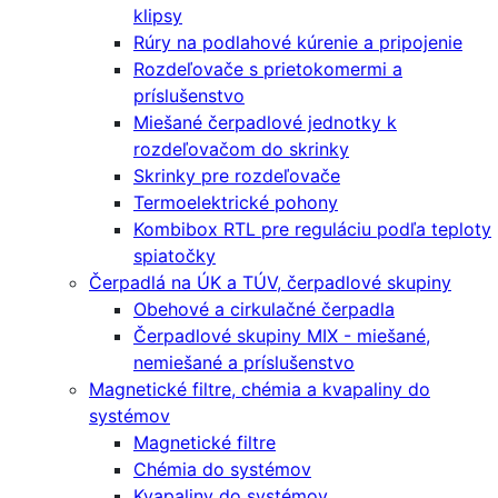
klipsy
Rúry na podlahové kúrenie a pripojenie
Rozdeľovače s prietokomermi a
príslušenstvo
Miešané čerpadlové jednotky k
rozdeľovačom do skrinky
Skrinky pre rozdeľovače
Termoelektrické pohony
Kombibox RTL pre reguláciu podľa teploty
spiatočky
Čerpadlá na ÚK a TÚV, čerpadlové skupiny
Obehové a cirkulačné čerpadla
Čerpadlové skupiny MIX - miešané,
nemiešané a príslušenstvo
Magnetické filtre, chémia a kvapaliny do
systémov
Magnetické filtre
Chémia do systémov
Kvapaliny do systémov