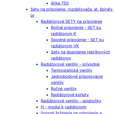
šírka 750
Sety na pripojenie, rozdeľovače, el. špirály,
pr
Radiátorové SETY na pripojenie
Bočné pripojenie - SET ku
radiátorom K
Spodné pripojenie - SET ku
radiátorom VK
Sety na dopojenie rebríkových
radiátorov
Radiátorové ventily - prívodné
Termostatické ventily
Jednobodové pripojovacie
ventily
Ručné ventily
Radiátorové kohúty
Radiátorové ventily - spiatočky
H - modul k radiátorom
Svorné šróbenia na pripojenie a