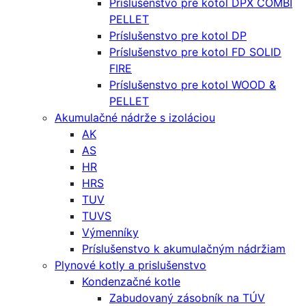
Príslušenstvo pre kotol DPX COMBI
PELLET
Príslušenstvo pre kotol DP
Príslušenstvo pre kotol FD SOLID
FIRE
Príslušenstvo pre kotol WOOD &
PELLET
Akumulačné nádrže s izoláciou
AK
AS
HR
HRS
TUV
TUVS
Výmenníky
Príslušenstvo k akumulačným nádržiam
Plynové kotly a prislušenstvo
Kondenzačné kotle
Zabudovaný zásobník na TÚV