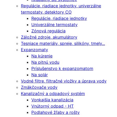
Regulácie, riadiace jednotky, univerzálne
termostaty, detektory CO
Regulácie, riadiace jednotky
Univerzálne termostaty
Zónová regulácia
Záložné zdroje, akumulátory
Tesniace materiály, spreje, silikóny, tmely...
Expanzomaty
Na kúrenie
Na pitnú vodu
Príslušenstvo k expanzomatom
Na solár
Vodné filtre, filtračné vložky a úprava vody
Zmäkčovače vody
Kanalizačný a odpadový systém
Vonkajšia kanalizácia
Vnútorný odpad - HT
Podlahové žľaby a rošty