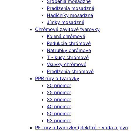
Šróbenia mosadzné
Predĺženia mosadzné
Hadičníky mosadzné
Jímky mosadzné
Chrómové závitové tvarovky
Kolená chrómové
Redukcie chrómové
Nátrubky chrómové
T - kusy chrómové
Vsuvky chrómové
Predĺženia chrómové
PPR rúry a tvarovky
20 priemer
25 priemer
32 priemer
40 priemer
50 priemer
63 priemer
PE rúry a tvarovky (elektro) - voda a plyn