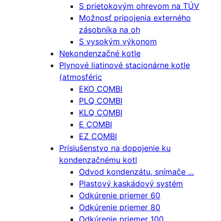
S prietokovým ohrevom na TÚV
Možnosť pripojenia externého
zásobníka na oh
S vysokým výkonom
Nekondenzačné kotle
Plynové liatinové stacionárne kotle
(atmosféric
EKO COMBI
PLQ COMBI
KLQ COMBI
E COMBI
EZ COMBI
Príslušenstvo na dopojenie ku
kondenzačnému kotl
Odvod kondenzátu, snímače ...
Plastový kaskádový systém
Odkúrenie priemer 60
Odkúrenie priemer 80
Odkúrenie priemer 100