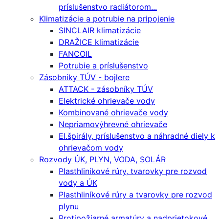
príslušenstvo radiátorom...
Klimatizácie a potrubie na pripojenie
SINCLAIR klimatizácie
DRAŽICE klimatizácie
FANCOIL
Potrubie a príslušenstvo
Zásobniky TÚV - bojlere
ATTACK - zásobníky TÚV
Elektrické ohrievače vody
Kombinované ohrievače vody
Nepriamovýhrevné ohrievače
El.špirály, príslušenstvo a náhradné diely k
ohrievačom vody
Rozvody ÚK, PLYN, VODA, SOLÁR
Plasthliníkové rúry, tvarovky pre rozvod
vody a ÚK
Plasthliníkové rúry a tvarovky pre rozvod
plynu
Protipožiarné armatúry a nadprietokové