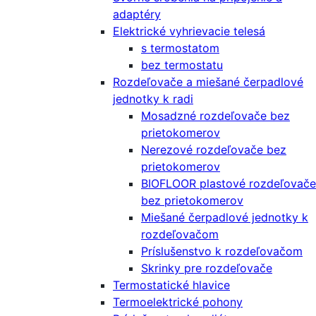
adaptéry
Elektrické vyhrievacie telesá
s termostatom
bez termostatu
Rozdeľovače a miešané čerpadlové
jednotky k radi
Mosadzné rozdeľovače bez
prietokomerov
Nerezové rozdeľovače bez
prietokomerov
BIOFLOOR plastové rozdeľovače
bez prietokomerov
Miešané čerpadlové jednotky k
rozdeľovačom
Príslušenstvo k rozdeľovačom
Skrinky pre rozdeľovače
Termostatické hlavice
Termoelektrické pohony