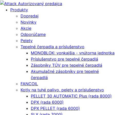
Produkty
Dopredaj
Novinky
Akcie
Odporúčame
Pelety
Tepelné čerpadla a príslušenstvo
MONOBLOK: vonkajšia - vnútorna jednotka
Príslušenstvo pre tepelné čerpadlá
Zásobníky TÚV pre tepelné čerpadlá
Akumulačné zásobníky pre tepelné
čerpadlá
FANCOIL
Kotly na tuhé palivo, pelety a príslušenstvo
PELLET 30 AUTOMATIC Plus (rada 8000)
DPX (rada 6000)
DPX PELLET (rada 6000)
SLX (rada 7000)