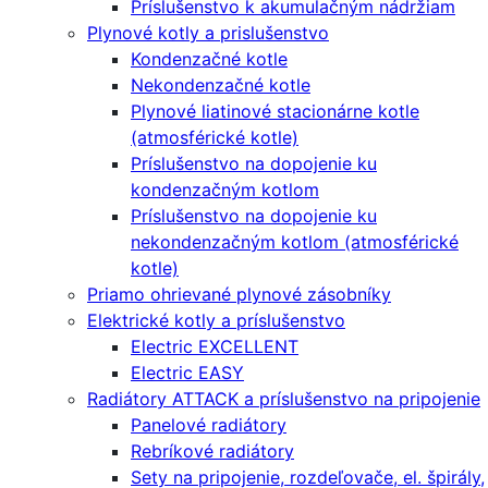
Príslušenstvo k akumulačným nádržiam
Plynové kotly a prislušenstvo
Kondenzačné kotle
Nekondenzačné kotle
Plynové liatinové stacionárne kotle
(atmosférické kotle)
Príslušenstvo na dopojenie ku
kondenzačným kotlom
Príslušenstvo na dopojenie ku
nekondenzačným kotlom (atmosférické
kotle)
Priamo ohrievané plynové zásobníky
Elektrické kotly a príslušenstvo
Electric EXCELLENT
Electric EASY
Radiátory ATTACK a príslušenstvo na pripojenie
Panelové radiátory
Rebríkové radiátory
Sety na pripojenie, rozdeľovače, el. špirály,