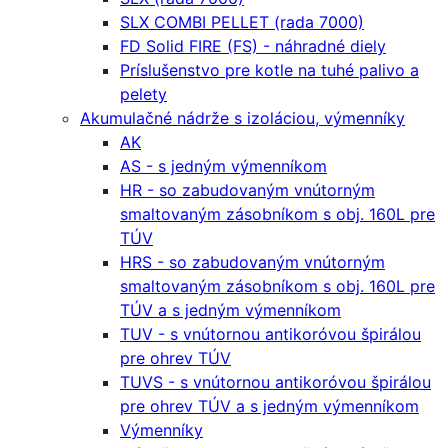
SLX COMBI PELLET (rada 7000)
FD Solid FIRE (FS) - náhradné diely
Príslušenstvo pre kotle na tuhé palivo a
pelety
Akumulačné nádrže s izoláciou, výmenníky
AK
AS - s jedným výmenníkom
HR - so zabudovaným vnútorným
smaltovaným zásobníkom s obj. 160L pre
TÚV
HRS - so zabudovaným vnútorným
smaltovaným zásobníkom s obj. 160L pre
TÚV a s jedným výmenníkom
TUV - s vnútornou antikoróvou špirálou
pre ohrev TÚV
TUVS - s vnútornou antikoróvou špirálou
pre ohrev TÚV a s jedným výmenníkom
Výmenníky