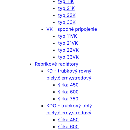
typ 11K
typ 21K
typ 22K
typ 33K
VK - spodné pripojenie
typ 11VK
typ 21VK
typ 22VK
typ 33VK
Rebríkové radiátory
KD - trubkový rovný
biely,čierny,stredový
šírka 450
šírka 600
šírka 750
KDO - trubkový oblý
biely,čierny,stredový
šírka 450
šírka 600