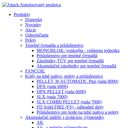
Produkty
Dopredaj
Novinky
Akcie
Odporúčame
Pelety
Tepelné čerpadla a príslušenstvo
MONOBLOK: vonkajšia - vnútorna jednotka
Príslušenstvo pre tepelné čerpadlá
Zásobníky TÚV pre tepelné čerpadlá
Akumulačné zásobníky pre tepelné čerpadlá
FANCOIL
Kotly na tuhé palivo, pelety a príslušenstvo
PELLET 30 AUTOMATIC Plus (rada 8000)
DPX (rada 6000)
DPX PELLET (rada 6000)
SLX (rada 7000)
SLX COMBI PELLET (rada 7000)
FD Solid FIRE (FS) - náhradné diely
Príslušenstvo pre kotle na tuhé palivo a pelety
Akumulačné nádrže s izoláciou, výmenníky
AK
AS - s jedným výmenníkom