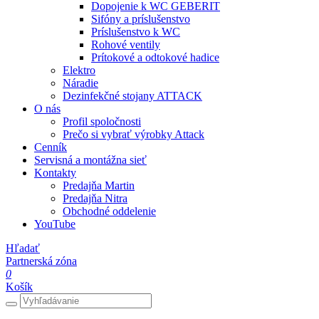
Dopojenie k WC GEBERIT
Sifóny a príslušenstvo
Príslušenstvo k WC
Rohové ventily
Prítokové a odtokové hadice
Elektro
Náradie
Dezinfekčné stojany ATTACK
O nás
Profil spoločnosti
Prečo si vybrať výrobky Attack
Cenník
Servisná a montážna sieť
Kontakty
Predajňa Martin
Predajňa Nitra
Obchodné oddelenie
YouTube
Hľadať
Partnerská zóna
0
Košík