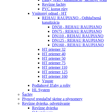
Revízne šachty
PVC korug rúry
Vnútorný odpad - HT
REHAU RAUPIANO - Odhlučnená
kanalizácia
DN50 - REHAU RAUPIANO
DN75 - REHAU RAUPIANO
DN110 - REHAU RAUPIANO
DN125 - REHAU RAUPIANO
DN160 - REHAU RAUPIANO
HT priemer 32
HT priemer 40
HT priemer 50
HT priemer 75
HT priemer 110
HT priemer 125
HT priemer 160
Vpuste
Podlahové žľaby a rošty
HL System
Šachty
Plynové regulačné skrine a plynomery
Revízne dvierka, odvetrávanie
Revízne dvierka