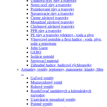
Uhlíková oceľ rúry a tvarovky
Nerez oceľ rúry a tvarovky
Pozinkované rúry a tvarovky
Navarovacie rúry a tvarovky
Čierne závitové tvarovky
Mosadzné závitové tvarovky
Chrómové závitové tvarovky
PPR rúry a tvarovky
PE rúry a tvarovky (elektro) - voda a plyn
Vlnovcové potrubie a flexi hadice - voda, plyn,
solár a pripojenie
John Guest
GEBO
Izolácie potrubí
Spojovací material
Záhradné hadice, hadicové rýchlospojky
Armatúry, ventily, teplomery, manometre, klapky, filtre
...
Guľové ventily
Mrazuvzdorný ventil
Rohové ventily
Rozdeľovač sanitárnych a kúrenárskych
rozvodov
Uzatváracie mosadzné ventily
Poistné ventily