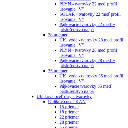
PLYN - tvarovky 22 meď profil
lisovania "V"
SOLÁR - tvarovky 22 meď profil
lisovania "V"
Pájkovacie tvarovky 22 meď +
príslušenstvo na pá
28 priemer
ÚK, voda - tvarovky 28 meď profil
lisovania "V"
PLYN - tvarovky 28 meď profil
lisovania "V"
Pájkovacie tvarovky 28 meď +
príslušenstvo na pá
35 priemer
ÚK, voda - tvarovky 35 meď profil
lisovania "V"
Pájkovacie tvarovky 35 meď +
príslušenstvo na pá
Uhlíková oceľ rúry a tvarovky
Uhlíková oceľ KAN
15 priemer
18 priemer
22 priemer
28 priemer
35 priemer