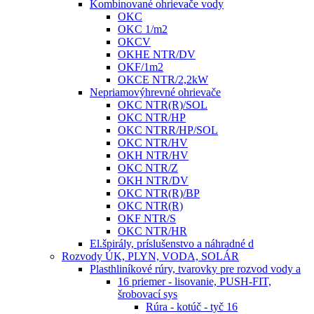
Kombinované ohrievače vody
OKC
OKC 1/m2
OKCV
OKHE NTR/DV
OKF/1m2
OKCE NTR/2,2kW
Nepriamovýhrevné ohrievače
OKC NTR(R)/SOL
OKC NTR/HP
OKC NTRR/HP/SOL
OKC NTR/HV
OKH NTR/HV
OKC NTR/Z
OKH NTR/DV
OKC NTR(R)/BP
OKC NTR(R)
OKF NTR/S
OKC NTR/HR
El.špirály, príslušenstvo a náhradné d
Rozvody ÚK, PLYN, VODA, SOLÁR
Plasthliníkové rúry, tvarovky pre rozvod vody a
16 priemer - lisovanie, PUSH-FIT,
šrobovací sys
Rúra - kotúč - tyč 16