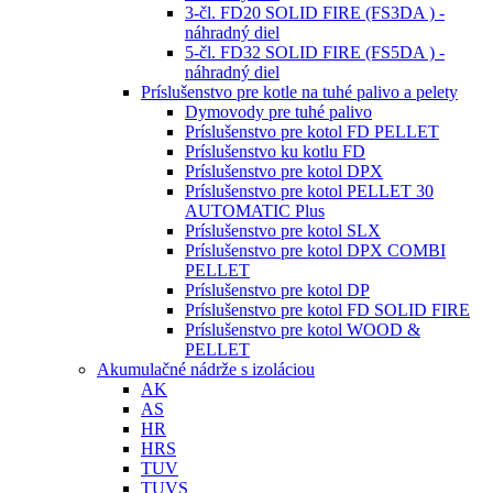
3-čl. FD20 SOLID FIRE (FS3DA ) -
náhradný diel
5-čl. FD32 SOLID FIRE (FS5DA ) -
náhradný diel
Príslušenstvo pre kotle na tuhé palivo a pelety
Dymovody pre tuhé palivo
Príslušenstvo pre kotol FD PELLET
Príslušenstvo ku kotlu FD
Príslušenstvo pre kotol DPX
Príslušenstvo pre kotol PELLET 30
AUTOMATIC Plus
Príslušenstvo pre kotol SLX
Príslušenstvo pre kotol DPX COMBI
PELLET
Príslušenstvo pre kotol DP
Príslušenstvo pre kotol FD SOLID FIRE
Príslušenstvo pre kotol WOOD &
PELLET
Akumulačné nádrže s izoláciou
AK
AS
HR
HRS
TUV
TUVS