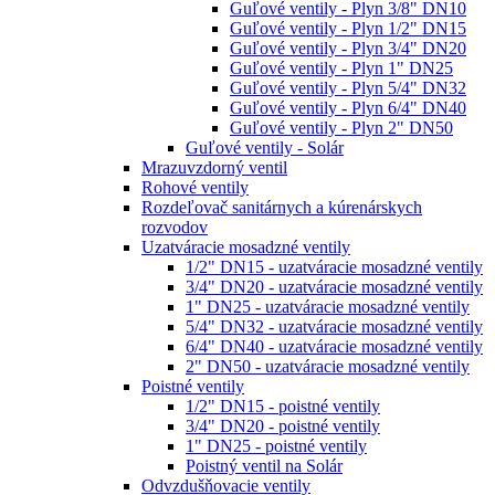
Guľové ventily - Plyn 3/8" DN10
Guľové ventily - Plyn 1/2" DN15
Guľové ventily - Plyn 3/4" DN20
Guľové ventily - Plyn 1" DN25
Guľové ventily - Plyn 5/4" DN32
Guľové ventily - Plyn 6/4" DN40
Guľové ventily - Plyn 2" DN50
Guľové ventily - Solár
Mrazuvzdorný ventil
Rohové ventily
Rozdeľovač sanitárnych a kúrenárskych
rozvodov
Uzatváracie mosadzné ventily
1/2" DN15 - uzatváracie mosadzné ventily
3/4" DN20 - uzatváracie mosadzné ventily
1" DN25 - uzatváracie mosadzné ventily
5/4" DN32 - uzatváracie mosadzné ventily
6/4" DN40 - uzatváracie mosadzné ventily
2" DN50 - uzatváracie mosadzné ventily
Poistné ventily
1/2" DN15 - poistné ventily
3/4" DN20 - poistné ventily
1" DN25 - poistné ventily
Poistný ventil na Solár
Odvzdušňovacie ventily