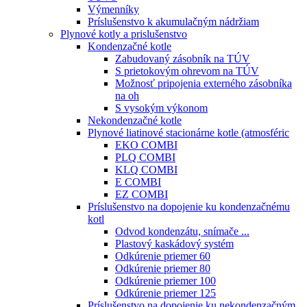
Výmenníky
Príslušenstvo k akumulačným nádržiam
Plynové kotly a prislušenstvo
Kondenzačné kotle
Zabudovaný zásobník na TÚV
S prietokovým ohrevom na TÚV
Možnosť pripojenia externého zásobníka
na oh
S vysokým výkonom
Nekondenzačné kotle
Plynové liatinové stacionárne kotle (atmosféric
EKO COMBI
PLQ COMBI
KLQ COMBI
E COMBI
EZ COMBI
Príslušenstvo na dopojenie ku kondenzačnému
kotl
Odvod kondenzátu, snímače ...
Plastový kaskádový systém
Odkúrenie priemer 60
Odkúrenie priemer 80
Odkúrenie priemer 100
Odkúrenie priemer 125
Príslušenstvo na dopojenie ku nekondenzačným