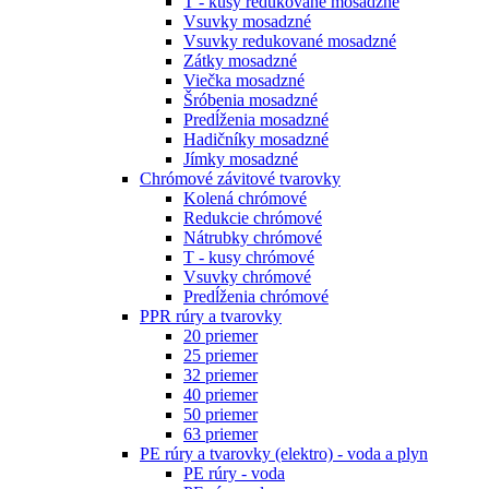
T - kusy redukované mosadzné
Vsuvky mosadzné
Vsuvky redukované mosadzné
Zátky mosadzné
Viečka mosadzné
Šróbenia mosadzné
Predĺženia mosadzné
Hadičníky mosadzné
Jímky mosadzné
Chrómové závitové tvarovky
Kolená chrómové
Redukcie chrómové
Nátrubky chrómové
T - kusy chrómové
Vsuvky chrómové
Predĺženia chrómové
PPR rúry a tvarovky
20 priemer
25 priemer
32 priemer
40 priemer
50 priemer
63 priemer
PE rúry a tvarovky (elektro) - voda a plyn
PE rúry - voda