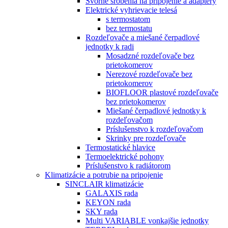
Svorné šróbenia na pripojenie a adaptéry
Elektrické vyhrievacie telesá
s termostatom
bez termostatu
Rozdeľovače a miešané čerpadlové
jednotky k radi
Mosadzné rozdeľovače bez
prietokomerov
Nerezové rozdeľovače bez
prietokomerov
BIOFLOOR plastové rozdeľovače
bez prietokomerov
Miešané čerpadlové jednotky k
rozdeľovačom
Príslušenstvo k rozdeľovačom
Skrinky pre rozdeľovače
Termostatické hlavice
Termoelektrické pohony
Príslušenstvo k radiátorom
Klimatizácie a potrubie na pripojenie
SINCLAIR klimatizácie
GALAXIS rada
KEYON rada
SKY rada
Multi VARIABLE vonkajšie jednotky