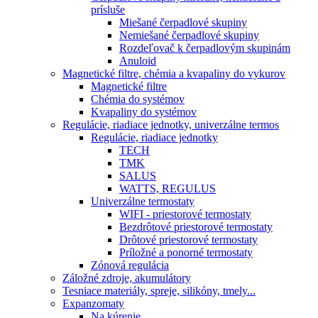
prísluše
Miešané čerpadlové skupiny
Nemiešané čerpadlové skupiny
Rozdeľovač k čerpadlovým skupinám
Anuloid
Magnetické filtre, chémia a kvapaliny do vykurov
Magnetické filtre
Chémia do systémov
Kvapaliny do systémov
Regulácie, riadiace jednotky, univerzálne termos
Regulácie, riadiace jednotky
TECH
TMK
SALUS
WATTS, REGULUS
Univerzálne termostaty
WIFI - priestorové termostaty
Bezdrôtové priestorové termostaty
Drôtové priestorové termostaty
Príložné a ponorné termostaty
Zónová regulácia
Záložné zdroje, akumulátory
Tesniace materiály, spreje, silikóny, tmely...
Expanzomaty
Na kúrenie