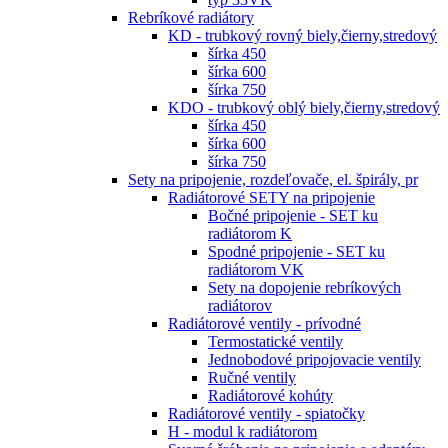
Rebríkové radiátory
KD - trubkový rovný biely,čierny,stredový
šírka 450
šírka 600
šírka 750
KDO - trubkový oblý biely,čierny,stredový
šírka 450
šírka 600
šírka 750
Sety na pripojenie, rozdeľovače, el. špirály, pr
Radiátorové SETY na pripojenie
Bočné pripojenie - SET ku
radiátorom K
Spodné pripojenie - SET ku
radiátorom VK
Sety na dopojenie rebríkových
radiátorov
Radiátorové ventily - prívodné
Termostatické ventily
Jednobodové pripojovacie ventily
Ručné ventily
Radiátorové kohúty
Radiátorové ventily - spiatočky
H - modul k radiátorom