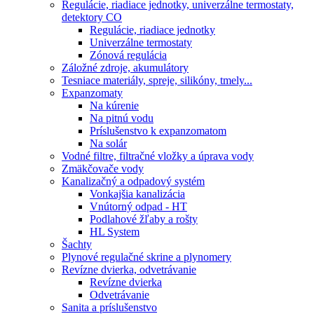
Regulácie, riadiace jednotky, univerzálne termostaty,
detektory CO
Regulácie, riadiace jednotky
Univerzálne termostaty
Zónová regulácia
Záložné zdroje, akumulátory
Tesniace materiály, spreje, silikóny, tmely...
Expanzomaty
Na kúrenie
Na pitnú vodu
Príslušenstvo k expanzomatom
Na solár
Vodné filtre, filtračné vložky a úprava vody
Zmäkčovače vody
Kanalizačný a odpadový systém
Vonkajšia kanalizácia
Vnútorný odpad - HT
Podlahové žľaby a rošty
HL System
Šachty
Plynové regulačné skrine a plynomery
Revízne dvierka, odvetrávanie
Revízne dvierka
Odvetrávanie
Sanita a príslušenstvo