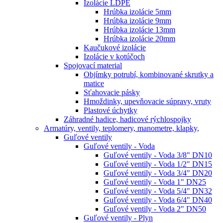
Izolácie LDPE
Hrúbka izolácie 5mm
Hrúbka izolácie 9mm
Hrúbka izolácie 13mm
Hrúbka izolácie 20mm
Kaučukové izolácie
Izolácie v kotúčoch
Spojovací material
Objímky potrubí, kombinované skrutky a
matice
Sťahovacie pásky
Hmoždinky, upevňovacie súpravy, vruty
Plastové úchytky
Záhradné hadice, hadicové rýchlospojky
Armatúry, ventily, teplomery, manometre, klapky,
Guľové ventily
Guľové ventily - Voda
Guľové ventily - Voda 3/8" DN10
Guľové ventily - Voda 1/2" DN15
Guľové ventily - Voda 3/4" DN20
Guľové ventily - Voda 1" DN25
Guľové ventily - Voda 5/4" DN32
Guľové ventily - Voda 6/4" DN40
Guľové ventily - Voda 2" DN50
Guľové ventily - Plyn