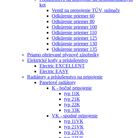
kot
Ventil na prepojenie TÚV, snímače
Odkúrenie priemer 60
Odkúrenie priemer 80
Odkúrenie priemer 100
Odkúrenie priemer 110
Odkúrenie priemer 125
Odkúrenie priemer 130
Odkúrenie priemer 135
Priamo ohrievané plynové zásobníky
Elektrické kotly a príslušenstvo
Electric EXCELLENT
Electric EASY
Radiátory a príslušenstvo na pripojenie
Panelové radiátory
K - bočné pripojenie
typ 11K
typ 21K
typ 22K
typ 33K
VK - spodné pripojenie
typ 11VK
typ 21VK
typ 22VK
typ 33VK