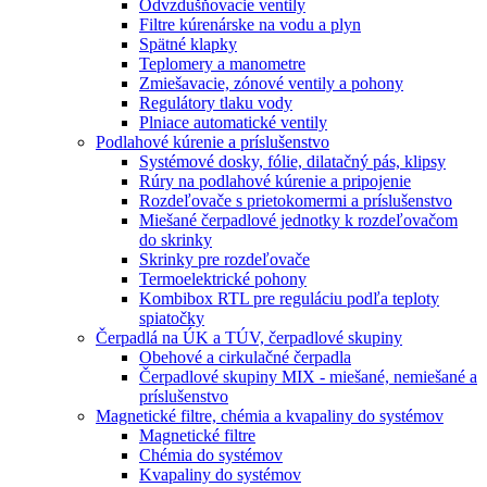
Odvzdušňovacie ventily
Filtre kúrenárske na vodu a plyn
Spätné klapky
Teplomery a manometre
Zmiešavacie, zónové ventily a pohony
Regulátory tlaku vody
Plniace automatické ventily
Podlahové kúrenie a príslušenstvo
Systémové dosky, fólie, dilatačný pás, klipsy
Rúry na podlahové kúrenie a pripojenie
Rozdeľovače s prietokomermi a príslušenstvo
Miešané čerpadlové jednotky k rozdeľovačom
do skrinky
Skrinky pre rozdeľovače
Termoelektrické pohony
Kombibox RTL pre reguláciu podľa teploty
spiatočky
Čerpadlá na ÚK a TÚV, čerpadlové skupiny
Obehové a cirkulačné čerpadla
Čerpadlové skupiny MIX - miešané, nemiešané a
príslušenstvo
Magnetické filtre, chémia a kvapaliny do systémov
Magnetické filtre
Chémia do systémov
Kvapaliny do systémov