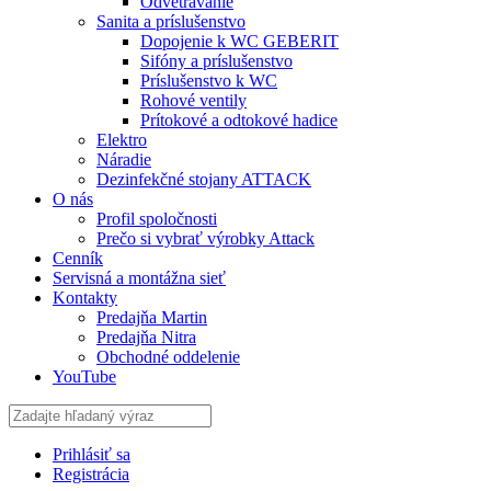
Odvetrávanie
Sanita a príslušenstvo
Dopojenie k WC GEBERIT
Sifóny a príslušenstvo
Príslušenstvo k WC
Rohové ventily
Prítokové a odtokové hadice
Elektro
Náradie
Dezinfekčné stojany ATTACK
O nás
Profil spoločnosti
Prečo si vybrať výrobky Attack
Cenník
Servisná a montážna sieť
Kontakty
Predajňa Martin
Predajňa Nitra
Obchodné oddelenie
YouTube
Prihlásiť sa
Registrácia