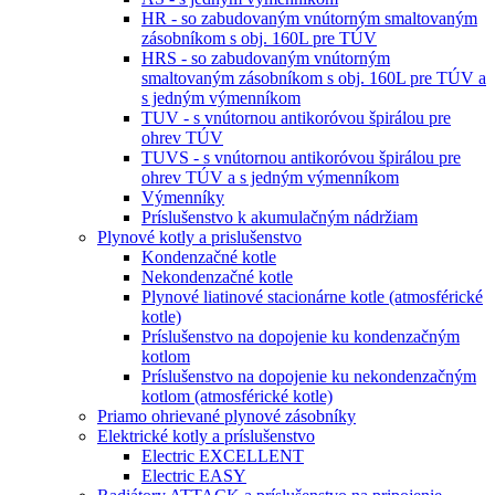
HR - so zabudovaným vnútorným smaltovaným
zásobníkom s obj. 160L pre TÚV
HRS - so zabudovaným vnútorným
smaltovaným zásobníkom s obj. 160L pre TÚV a
s jedným výmenníkom
TUV - s vnútornou antikoróvou špirálou pre
ohrev TÚV
TUVS - s vnútornou antikoróvou špirálou pre
ohrev TÚV a s jedným výmenníkom
Výmenníky
Príslušenstvo k akumulačným nádržiam
Plynové kotly a prislušenstvo
Kondenzačné kotle
Nekondenzačné kotle
Plynové liatinové stacionárne kotle (atmosférické
kotle)
Príslušenstvo na dopojenie ku kondenzačným
kotlom
Príslušenstvo na dopojenie ku nekondenzačným
kotlom (atmosférické kotle)
Priamo ohrievané plynové zásobníky
Elektrické kotly a príslušenstvo
Electric EXCELLENT
Electric EASY