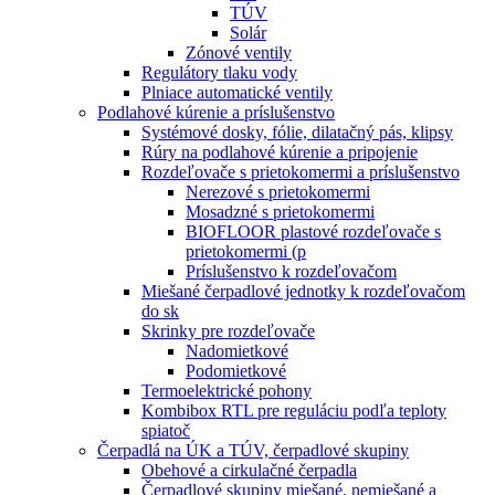
TÚV
Solár
Zónové ventily
Regulátory tlaku vody
Plniace automatické ventily
Podlahové kúrenie a príslušenstvo
Systémové dosky, fólie, dilatačný pás, klipsy
Rúry na podlahové kúrenie a pripojenie
Rozdeľovače s prietokomermi a príslušenstvo
Nerezové s prietokomermi
Mosadzné s prietokomermi
BIOFLOOR plastové rozdeľovače s
prietokomermi (p
Príslušenstvo k rozdeľovačom
Miešané čerpadlové jednotky k rozdeľovačom
do sk
Skrinky pre rozdeľovače
Nadomietkové
Podomietkové
Termoelektrické pohony
Kombibox RTL pre reguláciu podľa teploty
spiatoč
Čerpadlá na ÚK a TÚV, čerpadlové skupiny
Obehové a cirkulačné čerpadla
Čerpadlové skupiny miešané, nemiešané a