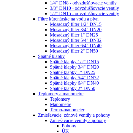
1/4" DN8 - odvzdušňovacie ventily
3/8" DN10 - odvzdušňovacie ventily
1/2" DN15 - odvzdušňovacie ventily
Filtre kúrenárske na vodu a plyn
Mosadzný filter 1/2" DN15
Mosadzný filter 3/4" DN20
Mosadzný filter 1" DN25
Mosadzný filter 5/4" DN32
Mosadzný filter 6/4" DN40
Mosadzný filter 2" DN50
Spätné klapky
Spätné klapky 1/2" DN15
Spätné klapky 3/4" DN20
Spätné klapky 1" DN25
Spätné klapky 5/4" DN32
Spätné klapky 6/4" DN40
Spätné klapky 2" DN50
Teplomery a manometre
Teplomery
Manometre
Termo-manometer
Zmiešavacie, zónové ventily a pohony
Zmiešavacie ventily a pohony
Pohony
ÚK