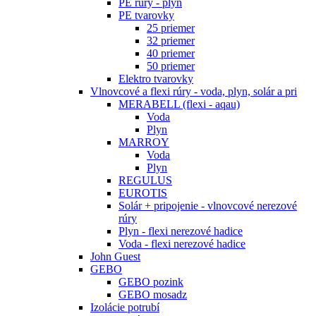
PE rúry - plyn
PE tvarovky
25 priemer
32 priemer
40 priemer
50 priemer
Elektro tvarovky
Vlnovcové a flexi rúry - voda, plyn, solár a pri
MERABELL (flexi - aqau)
Voda
Plyn
MARROY
Voda
Plyn
REGULUS
EUROTIS
Solár + pripojenie - vlnovcové nerezové
rúry
Plyn - flexi nerezové hadice
Voda - flexi nerezové hadice
John Guest
GEBO
GEBO pozink
GEBO mosadz
Izolácie potrubí