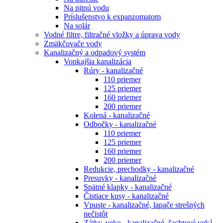
Na pitnú vodu
Príslušenstvo k expanzomatom
Na solár
Vodné filtre, filtračné vložky a úprava vody
Zmäkčovače vody
Kanalizačný a odpadový systém
Vonkajšia kanalizácia
Rúry - kanalizačné
110 priemer
125 priemer
160 priemer
200 priemer
Kolená - kanalizačné
Odbočky - kanalizačné
110 priemer
125 priemer
160 priemer
200 priemer
Redukcie, prechodky - kanalizačné
Presuvky - kanalizačné
Spätné klapky - kanalizačné
Čistiace kusy - kanalizačné
Vpuste - kanalizačné, lapače strešných
nečistôt
Zátky, veko - kanalizačné, šachtové veká