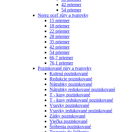
42 priemer
54 priemer
Nerez oceľ rúry a tvarovky
15 priemer
18 priemer
22 priemer
28 priemer
35 priemer
42 priemer
54 priemer
66,7 priemer
76,1 priemer
Pozinkované rúry a tvarovky
Kolená pozinkované
Redukcie pozinkované
Nátrubky pozinkované
Nátrubky redukované pozinkované
T - kusy pozinkované
T - kusy redukované pozinkované
Vsuvky pozinkované
Vsuvky redukované pozinkované
Zátky pozinkované
Viečka pozinkované
Šróbenia pozinkované
Tesnenie do šróbenia