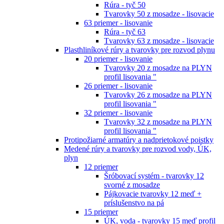
Rúra - tyč 50
Tvarovky 50 z mosadze - lisovacie
63 priemer - lisovanie
Rúra - tyč 63
Tvarovky 63 z mosadze - lisovacie
Plasthliníkové rúry a tvarovky pre rozvod plynu
20 priemer - lisovanie
Tvarovky 20 z mosadze na PLYN
profil lisovania "
26 priemer - lisovanie
Tvarovky 26 z mosadze na PLYN
profil lisovania "
32 priemer - lisovanie
Tvarovky 32 z mosadze na PLYN
profil lisovania "
Protipožiarné armatúry a nadprietokové poistky
Medené rúry a tvarovky pre rozvod vody, ÚK,
plyn
12 priemer
Šróbovací systém - tvarovky 12
svorné z mosadze
Pájkovacie tvarovky 12 meď +
príslušenstvo na pá
15 priemer
ÚK, voda - tvarovky 15 meď profil