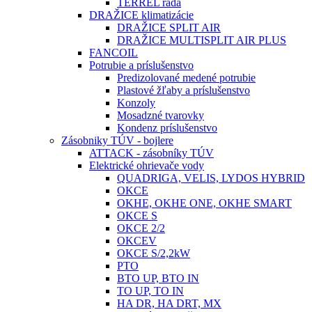
TERREL rada
DRAŽICE klimatizácie
DRAŽICE SPLIT AIR
DRAŽICE MULTISPLIT AIR PLUS
FANCOIL
Potrubie a príslušenstvo
Predizolované medené potrubie
Plastové žľaby a príslušenstvo
Konzoly
Mosadzné tvarovky
Kondenz príslušenstvo
Zásobniky TÚV - bojlere
ATTACK - zásobníky TÚV
Elektrické ohrievače vody
QUADRIGA, VELIS, LYDOS HYBRID
OKCE
OKHE, OKHE ONE, OKHE SMART
OKCE S
OKCE 2/2
OKCEV
OKCE S/2,2kW
PTO
BTO UP, BTO IN
TO UP, TO IN
HA DR, HA DRT, MX