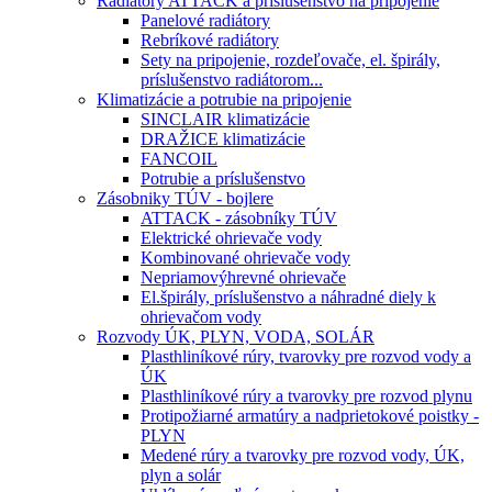
Radiátory ATTACK a príslušenstvo na pripojenie
Panelové radiátory
Rebríkové radiátory
Sety na pripojenie, rozdeľovače, el. špirály,
príslušenstvo radiátorom...
Klimatizácie a potrubie na pripojenie
SINCLAIR klimatizácie
DRAŽICE klimatizácie
FANCOIL
Potrubie a príslušenstvo
Zásobniky TÚV - bojlere
ATTACK - zásobníky TÚV
Elektrické ohrievače vody
Kombinované ohrievače vody
Nepriamovýhrevné ohrievače
El.špirály, príslušenstvo a náhradné diely k
ohrievačom vody
Rozvody ÚK, PLYN, VODA, SOLÁR
Plasthliníkové rúry, tvarovky pre rozvod vody a
ÚK
Plasthliníkové rúry a tvarovky pre rozvod plynu
Protipožiarné armatúry a nadprietokové poistky -
PLYN
Medené rúry a tvarovky pre rozvod vody, ÚK,
plyn a solár