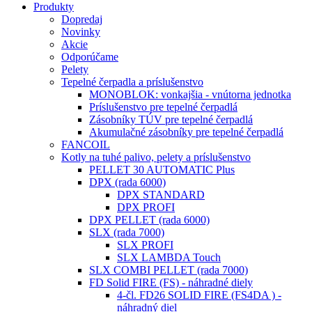
Produkty
Dopredaj
Novinky
Akcie
Odporúčame
Pelety
Tepelné čerpadla a príslušenstvo
MONOBLOK: vonkajšia - vnútorna jednotka
Príslušenstvo pre tepelné čerpadlá
Zásobníky TÚV pre tepelné čerpadlá
Akumulačné zásobníky pre tepelné čerpadlá
FANCOIL
Kotly na tuhé palivo, pelety a príslušenstvo
PELLET 30 AUTOMATIC Plus
DPX (rada 6000)
DPX STANDARD
DPX PROFI
DPX PELLET (rada 6000)
SLX (rada 7000)
SLX PROFI
SLX LAMBDA Touch
SLX COMBI PELLET (rada 7000)
FD Solid FIRE (FS) - náhradné diely
4-čl. FD26 SOLID FIRE (FS4DA ) -
náhradný diel