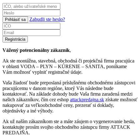
Zabudli ste heslo?
Prihlásiť sa
Registrácia
Vážený potencionálny zákazník
,
Ak ste montážna, stavebná, obchodná či projekčná firma pracujúca
v oblasti VODA – PLYN – KÚRENIE – SANITA, ponúkame
Vám možnosť vyplniť registračné údaje.
Vaša žiadosť bude preposlaná príslušnému obchodnému zástupcovi
pracujúcemu v danom regióne, ktorý Vás následne bude
kontaktovať. Na základe dohody bude Vaša firma zaradená medzi
našich zákazníkov, čím cez eshop
attackpredajna.sk
získate možnosť
nakupovať za veľkoobchodné ceny, prezerať si doklady,
objednávky a iné výhody.
Ak už naším zákazníkom ste a máte záujem o vygenerovanie hesla,
kontaktujte prosím svojho obchodného zástupcu firmy ATTACK
PREDAJŇA.