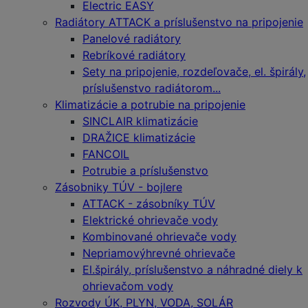
Electric EASY
Radiátory ATTACK a príslušenstvo na pripojenie
Panelové radiátory
Rebríkové radiátory
Sety na pripojenie, rozdeľovače, el. špirály,
príslušenstvo radiátorom...
Klimatizácie a potrubie na pripojenie
SINCLAIR klimatizácie
DRAŽICE klimatizácie
FANCOIL
Potrubie a príslušenstvo
Zásobniky TÚV - bojlere
ATTACK - zásobníky TÚV
Elektrické ohrievače vody
Kombinované ohrievače vody
Nepriamovýhrevné ohrievače
El.špirály, príslušenstvo a náhradné diely k
ohrievačom vody
Rozvody ÚK, PLYN, VODA, SOLÁR