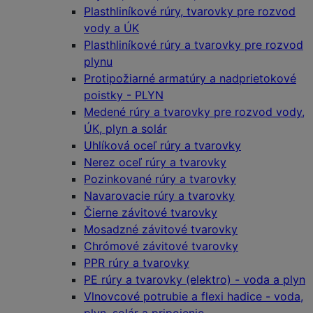
Plasthliníkové rúry, tvarovky pre rozvod
vody a ÚK
Plasthliníkové rúry a tvarovky pre rozvod
plynu
Protipožiarné armatúry a nadprietokové
poistky - PLYN
Medené rúry a tvarovky pre rozvod vody,
ÚK, plyn a solár
Uhlíková oceľ rúry a tvarovky
Nerez oceľ rúry a tvarovky
Pozinkované rúry a tvarovky
Navarovacie rúry a tvarovky
Čierne závitové tvarovky
Mosadzné závitové tvarovky
Chrómové závitové tvarovky
PPR rúry a tvarovky
PE rúry a tvarovky (elektro) - voda a plyn
Vlnovcové potrubie a flexi hadice - voda,