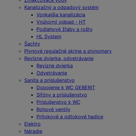
Zmäkčovače vody
Kanalizačný a odpadový systém
Vonkajšia kanalizácia
Vnútorný odpad - HT
Podlahové žľaby a rošty
HL System
Šachty
Plynové regulačné skrine a plynomery
Revízne dvierka, odvetrávanie
Revízne dvierka
Odvetrávanie
Sanita a príslušenstvo
Dopojenie k WC GEBERIT
Sifóny a príslušenstvo
Príslušenstvo k WC
Rohové ventily
Prítokové a odtokové hadice
Elektro
Náradie