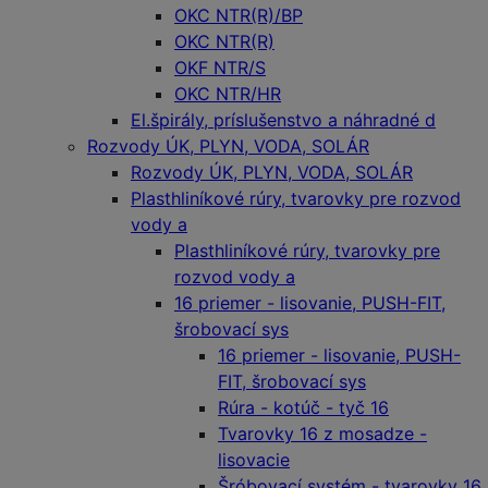
OKC NTR(R)/BP
OKC NTR(R)
OKF NTR/S
OKC NTR/HR
El.špirály, príslušenstvo a náhradné d
Rozvody ÚK, PLYN, VODA, SOLÁR
Rozvody ÚK, PLYN, VODA, SOLÁR
Plasthliníkové rúry, tvarovky pre rozvod
vody a
Plasthliníkové rúry, tvarovky pre
rozvod vody a
16 priemer - lisovanie, PUSH-FIT,
šrobovací sys
16 priemer - lisovanie, PUSH-
FIT, šrobovací sys
Rúra - kotúč - tyč 16
Tvarovky 16 z mosadze -
lisovacie
Šróbovací systém - tvarovky 16