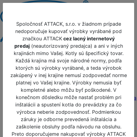
Prehlásenie spoločnosti ATTACK, s.r.o.
Spoločnosť ATTACK, s.r.o. v žiadnom prípade
nedoporučuje kupovať výrobky vyrábané pod
značkou ATTACK
cez lacný internetový
predaj
(neautorizovaný predajca) a ani v iných
Produkty
krajinách mimo Vašej. Kotly sú špecifický tovar.
Dopredaj
Každá krajina má svoje národné normy, podľa
Novinky
ktorých sú výrobky vyrábané, a teda výrobok
Akcie
zakúpený v inej krajine nemusí zodpovedať norme
Odporúčame
platnej vo Vašej krajine. Výrobky nemusia byť
Pelety
kompletné alebo môžu byť poškodené. V
Tepelné čerpadla a príslušenstvo
konečnom dôsledku môže nastať problém pri
MONOBLOK: vonkajšia - vnútorna jednotka
inštalácii a spustení kotla do prevádzky za čo
Príslušenstvo pre tepelné čerpadlá
výrobca neberie zodpovednosť. Podmienkou
Zásobníky TÚV pre tepelné čerpadlá
záruky je odborne prevedená inštalácia a
Akumulačné zásobníky pre tepelné
zaškolenie obsluhy podľa návodu na obsluhu.
čerpadlá
Preto doporučujeme nakupovať výrobky ATTACK
FANCOIL