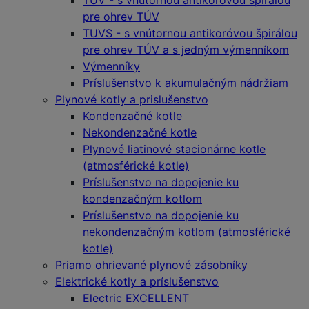
TUV - s vnútornou antikoróvou špirálou
pre ohrev TÚV
TUVS - s vnútornou antikoróvou špirálou
pre ohrev TÚV a s jedným výmenníkom
Výmenníky
Príslušenstvo k akumulačným nádržiam
Plynové kotly a prislušenstvo
Kondenzačné kotle
Nekondenzačné kotle
Plynové liatinové stacionárne kotle
(atmosférické kotle)
Príslušenstvo na dopojenie ku
kondenzačným kotlom
Príslušenstvo na dopojenie ku
nekondenzačným kotlom (atmosférické
kotle)
Priamo ohrievané plynové zásobníky
Elektrické kotly a príslušenstvo
Electric EXCELLENT