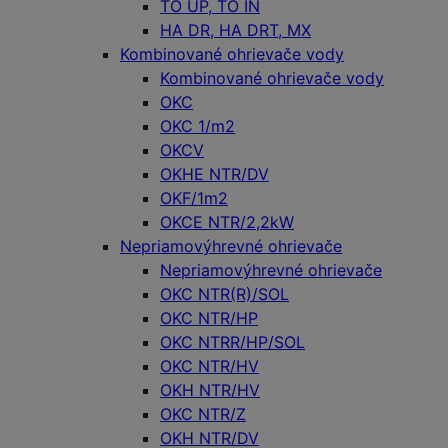
TO UP, TO IN
HA DR, HA DRT, MX
Kombinované ohrievače vody
Kombinované ohrievače vody
OKC
OKC 1/m2
OKCV
OKHE NTR/DV
OKF/1m2
OKCE NTR/2,2kW
Nepriamovýhrevné ohrievače
Nepriamovýhrevné ohrievače
OKC NTR(R)/SOL
OKC NTR/HP
OKC NTRR/HP/SOL
OKC NTR/HV
OKH NTR/HV
OKC NTR/Z
OKH NTR/DV