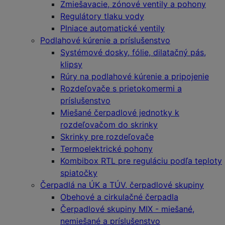
Zmiešavacie, zónové ventily a pohony
Regulátory tlaku vody
Plniace automatické ventily
Podlahové kúrenie a príslušenstvo
Systémové dosky, fólie, dilatačný pás,
klipsy
Rúry na podlahové kúrenie a pripojenie
Rozdeľovače s prietokomermi a
príslušenstvo
Miešané čerpadlové jednotky k
rozdeľovačom do skrinky
Skrinky pre rozdeľovače
Termoelektrické pohony
Kombibox RTL pre reguláciu podľa teploty
spiatočky
Čerpadlá na ÚK a TÚV, čerpadlové skupiny
Obehové a cirkulačné čerpadla
Čerpadlové skupiny MIX - miešané,
nemiešané a príslušenstvo