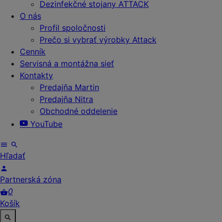
Dezinfekčné stojany ATTACK
O nás
Profil spoločnosti
Prečo si vybrať výrobky Attack
Cenník
Servisná a montážna sieť
Kontakty
Predajňa Martin
Predajňa Nitra
Obchodné oddelenie
YouTube
Hľadať
Partnerská zóna
0
Košík