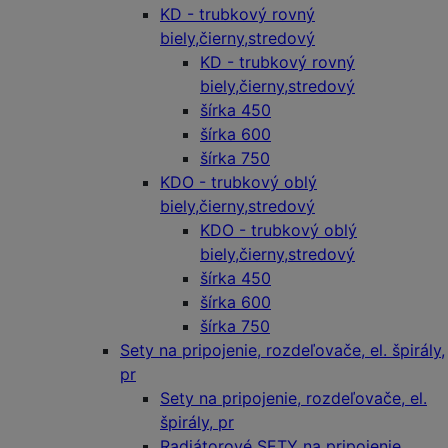
KD - trubkový rovný
biely,čierny,stredový
KD - trubkový rovný
biely,čierny,stredový
šírka 450
šírka 600
šírka 750
KDO - trubkový oblý
biely,čierny,stredový
KDO - trubkový oblý
biely,čierny,stredový
šírka 450
šírka 600
šírka 750
Sety na pripojenie, rozdeľovače, el. špirály,
pr
Sety na pripojenie, rozdeľovače, el.
špirály, pr
Radiátorové SETY na pripojenie