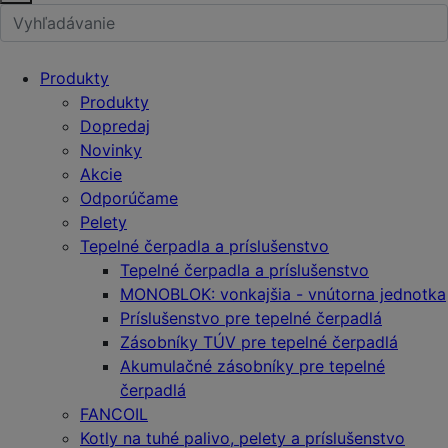
Produkty
Produkty
Dopredaj
Novinky
Akcie
Odporúčame
Pelety
Tepelné čerpadla a príslušenstvo
Tepelné čerpadla a príslušenstvo
MONOBLOK: vonkajšia - vnútorna jednotka
Príslušenstvo pre tepelné čerpadlá
Zásobníky TÚV pre tepelné čerpadlá
Akumulačné zásobníky pre tepelné
čerpadlá
FANCOIL
Kotly na tuhé palivo, pelety a príslušenstvo