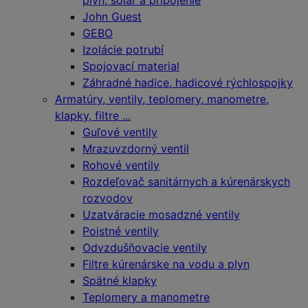
plyn, solár a pripojenie
John Guest
GEBO
Izolácie potrubí
Spojovací material
Záhradné hadice, hadicové rýchlospojky
Armatúry, ventily, teplomery, manometre,
klapky, filtre ...
Guľové ventily
Mrazuvzdorný ventil
Rohové ventily
Rozdeľovač sanitárnych a kúrenárskych
rozvodov
Uzatváracie mosadzné ventily
Poistné ventily
Odvzdušňovacie ventily
Filtre kúrenárske na vodu a plyn
Spätné klapky
Teplomery a manometre