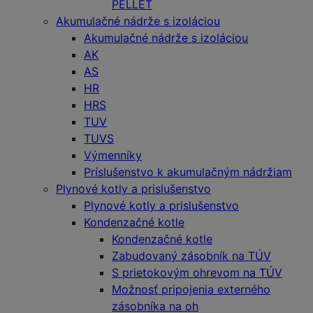
PELLET
Akumulačné nádrže s izoláciou
Akumulačné nádrže s izoláciou
AK
AS
HR
HRS
TUV
TUVS
Výmenníky
Príslušenstvo k akumulačným nádržiam
Plynové kotly a prislušenstvo
Plynové kotly a prislušenstvo
Kondenzačné kotle
Kondenzačné kotle
Zabudovaný zásobník na TÚV
S prietokovým ohrevom na TÚV
Možnosť pripojenia externého
zásobníka na oh