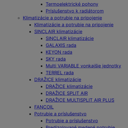
Termoelektrické pohony
Príslušenstvo k radiátorom
Klimatizácie a potrubie na pripojenie
Klimatizácie a potrubie na pripojenie
SINCLAIR klimatizácie
SINCLAIR klimatizácie
GALAXIS rada
KEYON rada
SKY rada
Multi VARIABLE vonkajšie jednotky
TERREL rada
DRAŽICE klimatizácie
DRAŽICE klimatizácie
DRAŽICE SPLIT AIR
DRAŽICE MULTISPLIT AIR PLUS
FANCOIL
Potrubie a príslušenstvo
Potrubie a príslušenstvo
Predizolované medené potrubie