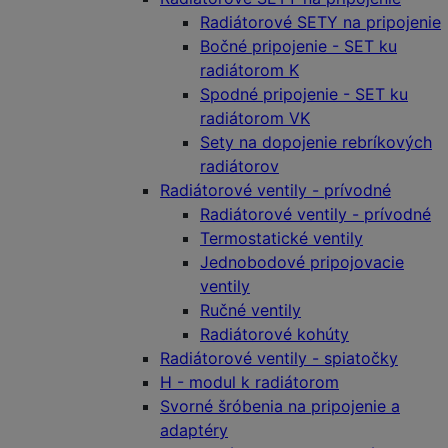
Radiátorové SETY na pripojenie
Bočné pripojenie - SET ku
radiátorom K
Spodné pripojenie - SET ku
radiátorom VK
Sety na dopojenie rebríkových
radiátorov
Radiátorové ventily - prívodné
Radiátorové ventily - prívodné
Termostatické ventily
Jednobodové pripojovacie
ventily
Ručné ventily
Radiátorové kohúty
Radiátorové ventily - spiatočky
H - modul k radiátorom
Svorné šróbenia na pripojenie a
adaptéry