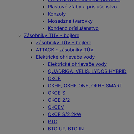
Plastové žľaby a príslušenstvo
Konzoly
Mosadzné tvarovky
Kondenz príslušenstvo
Zásobniky TÚV - bojlere
Zásobniky TÚV - bojlere
ATTACK - zásobníky TÚV
Elektrické ohrievače vody
Elektrické ohrievače vody
QUADRIGA, VELIS, LYDOS HYBRID
OKCE
OKHE, OKHE ONE, OKHE SMART
OKCE S
OKCE 2/2
OKCEV
OKCE S/2,2kW
PTO
BTO UP, BTO IN