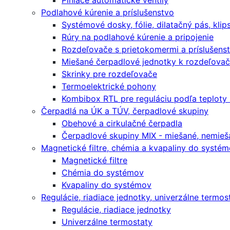
Plniace automatické ventily
Podlahové kúrenie a príslušenstvo
Systémové dosky, fólie, dilatačný pás, klip
Rúry na podlahové kúrenie a pripojenie
Rozdeľovače s prietokomermi a príslušens
Miešané čerpadlové jednotky k rozdeľova
Skrinky pre rozdeľovače
Termoelektrické pohony
Kombibox RTL pre reguláciu podľa teploty
Čerpadlá na ÚK a TÚV, čerpadlové skupiny
Obehové a cirkulačné čerpadla
Čerpadlové skupiny MIX - miešané, nemieša
Magnetické filtre, chémia a kvapaliny do systé
Magnetické filtre
Chémia do systémov
Kvapaliny do systémov
Regulácie, riadiace jednotky, univerzálne termos
Regulácie, riadiace jednotky
Univerzálne termostaty