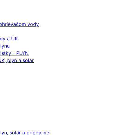
k ohrievačom vody
ody a ÚK
plynu
istky - PLYN
K, plyn a solár
yn, solár a pripojenie