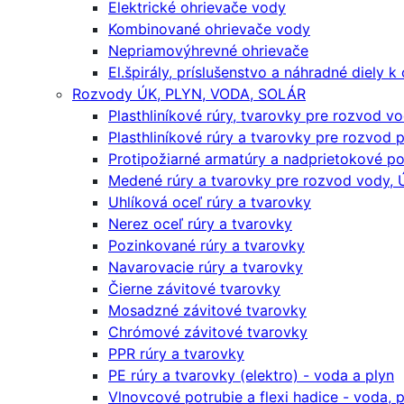
Elektrické ohrievače vody
Kombinované ohrievače vody
Nepriamovýhrevné ohrievače
El.špirály, príslušenstvo a náhradné diely 
Rozvody ÚK, PLYN, VODA, SOLÁR
Plasthliníkové rúry, tvarovky pre rozvod v
Plasthliníkové rúry a tvarovky pre rozvod 
Protipožiarné armatúry a nadprietokové po
Medené rúry a tvarovky pre rozvod vody, Ú
Uhlíková oceľ rúry a tvarovky
Nerez oceľ rúry a tvarovky
Pozinkované rúry a tvarovky
Navarovacie rúry a tvarovky
Čierne závitové tvarovky
Mosadzné závitové tvarovky
Chrómové závitové tvarovky
PPR rúry a tvarovky
PE rúry a tvarovky (elektro) - voda a plyn
Vlnovcové potrubie a flexi hadice - voda, pl