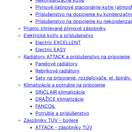
Nekondenzačné kotle
Plynové liatinové stacionárne kotle (atmosf
Príslušenstvo na dopojenie ku kondenzač
Príslušenstvo na dopojenie ku nekondenza
Priamo ohrievané plynové zásobníky
Elektrické kotly a príslušenstvo
Electric EXCELLENT
Electric EASY
Radiátory ATTACK a príslušenstvo na pripojenie
Panelové radiátory
Rebríkové radiátory
Sety na pripojenie, rozdeľovače, el. špirály,
Klimatizácie a potrubie na pripojenie
SINCLAIR klimatizácie
DRAŽICE klimatizácie
FANCOIL
Potrubie a príslušenstvo
Zásobniky TÚV - bojlere
ATTACK - zásobníky TÚV