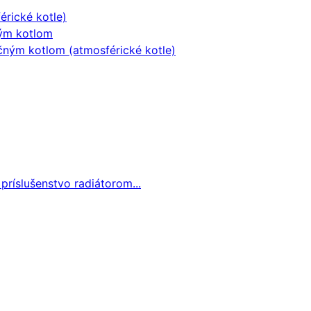
érické kotle)
ným kotlom
čným kotlom (atmosférické kotle)
 príslušenstvo radiátorom...