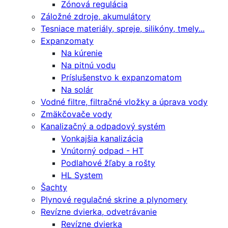
Zónová regulácia
Záložné zdroje, akumulátory
Tesniace materiály, spreje, silikóny, tmely...
Expanzomaty
Na kúrenie
Na pitnú vodu
Príslušenstvo k expanzomatom
Na solár
Vodné filtre, filtračné vložky a úprava vody
Zmäkčovače vody
Kanalizačný a odpadový systém
Vonkajšia kanalizácia
Vnútorný odpad - HT
Podlahové žľaby a rošty
HL System
Šachty
Plynové regulačné skrine a plynomery
Revízne dvierka, odvetrávanie
Revízne dvierka