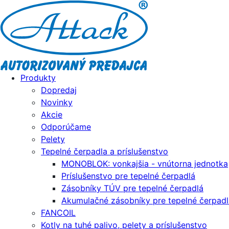
Produkty
Dopredaj
Novinky
Akcie
Odporúčame
Pelety
Tepelné čerpadla a príslušenstvo
MONOBLOK: vonkajšia - vnútorna jednotka
Príslušenstvo pre tepelné čerpadlá
Zásobníky TÚV pre tepelné čerpadlá
Akumulačné zásobníky pre tepelné čerpadl
FANCOIL
Kotly na tuhé palivo, pelety a príslušenstvo