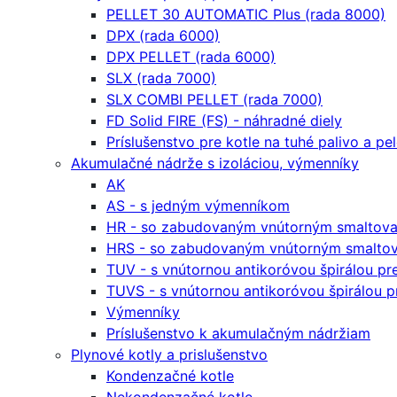
PELLET 30 AUTOMATIC Plus (rada 8000)
DPX (rada 6000)
DPX PELLET (rada 6000)
SLX (rada 7000)
SLX COMBI PELLET (rada 7000)
FD Solid FIRE (FS) - náhradné diely
Príslušenstvo pre kotle na tuhé palivo a pe
Akumulačné nádrže s izoláciou, výmenníky
AK
AS - s jedným výmenníkom
HR - so zabudovaným vnútorným smaltova
HRS - so zabudovaným vnútorným smaltov
TUV - s vnútornou antikoróvou špirálou p
TUVS - s vnútornou antikoróvou špirálou 
Výmenníky
Príslušenstvo k akumulačným nádržiam
Plynové kotly a prislušenstvo
Kondenzačné kotle