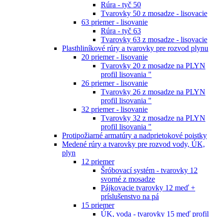
Rúra - tyč 50
Tvarovky 50 z mosadze - lisovacie
63 priemer - lisovanie
Rúra - tyč 63
Tvarovky 63 z mosadze - lisovacie
Plasthliníkové rúry a tvarovky pre rozvod plynu
20 priemer - lisovanie
Tvarovky 20 z mosadze na PLYN
profil lisovania "
26 priemer - lisovanie
Tvarovky 26 z mosadze na PLYN
profil lisovania "
32 priemer - lisovanie
Tvarovky 32 z mosadze na PLYN
profil lisovania "
Protipožiarné armatúry a nadprietokové poistky
Medené rúry a tvarovky pre rozvod vody, ÚK,
plyn
12 priemer
Šróbovací systém - tvarovky 12
svorné z mosadze
Pájkovacie tvarovky 12 meď +
príslušenstvo na pá
15 priemer
ÚK, voda - tvarovky 15 meď profil