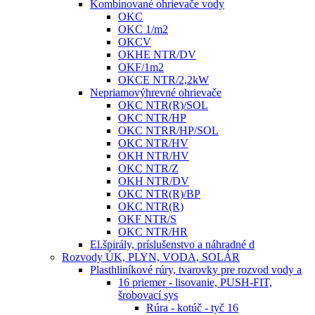
Kombinované ohrievače vody
OKC
OKC 1/m2
OKCV
OKHE NTR/DV
OKF/1m2
OKCE NTR/2,2kW
Nepriamovýhrevné ohrievače
OKC NTR(R)/SOL
OKC NTR/HP
OKC NTRR/HP/SOL
OKC NTR/HV
OKH NTR/HV
OKC NTR/Z
OKH NTR/DV
OKC NTR(R)/BP
OKC NTR(R)
OKF NTR/S
OKC NTR/HR
El.špirály, príslušenstvo a náhradné d
Rozvody ÚK, PLYN, VODA, SOLÁR
Plasthliníkové rúry, tvarovky pre rozvod vody a
16 priemer - lisovanie, PUSH-FIT,
šrobovací sys
Rúra - kotúč - tyč 16