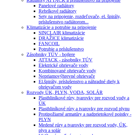
Radiátory ATTACK a príslušenstvo na pripojenie
Panelové radiátory
Rebríkové radiátory
Sety na pripojenie, rozdeľovače, el. špirály,
príslušenstvo radiátorom...
Klimatizácie a potrubie na pripojenie
SINCLAIR klimatizácie
DRAŽICE klimatizácie
FANCOIL
Potrubie a príslušenstvo
Zásobniky TÚV - bojlere
ATTACK - zásobníky TÚV
Elektrické ohrievače vody
Kombinované ohrievače vody
Nepriamovýhrevné ohrievače
El.špirály, príslušenstvo a náhradné diely k
ohrievačom vody
Rozvody ÚK, PLYN, VODA, SOLÁR
Plasthliníkové rúry, tvarovky pre rozvod vody a
ÚK
Plasthliníkové rúry a tvarovky pre rozvod plynu
Protipožiarné armatúry a nadprietokové poistky -
PLYN
Medené rúry a tvarovky pre rozvod vody, ÚK,
plyn a solár