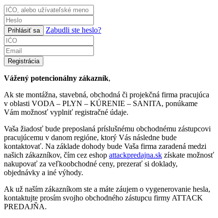
Zabudli ste heslo?
Prihlásiť sa
Registrácia
Vážený potencionálny zákazník
,
Ak ste montážna, stavebná, obchodná či projekčná firma pracujúca
v oblasti VODA – PLYN – KÚRENIE – SANITA, ponúkame
Vám možnosť vyplniť registračné údaje.
Vaša žiadosť bude preposlaná príslušnému obchodnému zástupcovi
pracujúcemu v danom regióne, ktorý Vás následne bude
kontaktovať. Na základe dohody bude Vaša firma zaradená medzi
našich zákazníkov, čím cez eshop
attackpredajna.sk
získate možnosť
nakupovať za veľkoobchodné ceny, prezerať si doklady,
objednávky a iné výhody.
Ak už naším zákazníkom ste a máte záujem o vygenerovanie hesla,
kontaktujte prosím svojho obchodného zástupcu firmy ATTACK
PREDAJŇA.