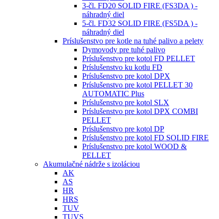
3-čl. FD20 SOLID FIRE (FS3DA ) -
náhradný diel
5-čl. FD32 SOLID FIRE (FS5DA ) -
náhradný diel
Príslušenstvo pre kotle na tuhé palivo a pelety
Dymovody pre tuhé palivo
Príslušenstvo pre kotol FD PELLET
Príslušenstvo ku kotlu FD
Príslušenstvo pre kotol DPX
Príslušenstvo pre kotol PELLET 30
AUTOMATIC Plus
Príslušenstvo pre kotol SLX
Príslušenstvo pre kotol DPX COMBI
PELLET
Príslušenstvo pre kotol DP
Príslušenstvo pre kotol FD SOLID FIRE
Príslušenstvo pre kotol WOOD &
PELLET
Akumulačné nádrže s izoláciou
AK
AS
HR
HRS
TUV
TUVS