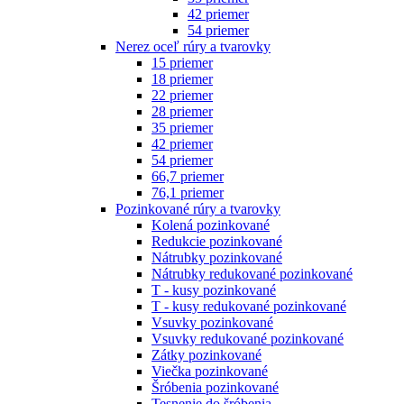
42 priemer
54 priemer
Nerez oceľ rúry a tvarovky
15 priemer
18 priemer
22 priemer
28 priemer
35 priemer
42 priemer
54 priemer
66,7 priemer
76,1 priemer
Pozinkované rúry a tvarovky
Kolená pozinkované
Redukcie pozinkované
Nátrubky pozinkované
Nátrubky redukované pozinkované
T - kusy pozinkované
T - kusy redukované pozinkované
Vsuvky pozinkované
Vsuvky redukované pozinkované
Zátky pozinkované
Viečka pozinkované
Šróbenia pozinkované
Tesnenie do šróbenia