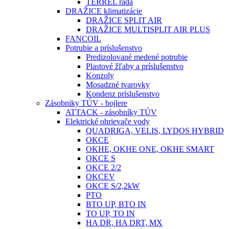
TERREL rada
DRAŽICE klimatizácie
DRAŽICE SPLIT AIR
DRAŽICE MULTISPLIT AIR PLUS
FANCOIL
Potrubie a príslušenstvo
Predizolované medené potrubie
Plastové žľaby a príslušenstvo
Konzoly
Mosadzné tvarovky
Kondenz príslušenstvo
Zásobniky TÚV - bojlere
ATTACK - zásobníky TÚV
Elektrické ohrievače vody
QUADRIGA, VELIS, LYDOS HYBRID
OKCE
OKHE, OKHE ONE, OKHE SMART
OKCE S
OKCE 2/2
OKCEV
OKCE S/2,2kW
PTO
BTO UP, BTO IN
TO UP, TO IN
HA DR, HA DRT, MX