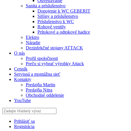
Odvetrávanie
Sanita a príslušenstvo
Dopojenie k WC GEBERIT
Sifóny a príslušenstvo
Príslušenstvo k WC
Rohové ventily
Prítokové a odtokové hadice
Elektro
Náradie
Dezinfekčné stojany ATTACK
O nás
Profil spoločnosti
Prečo si vybrať výrobky Attack
Cenník
Servisná a montážna sieť
Kontakty
Predajňa Martin
Predajňa Nitra
Obchodné oddelenie
YouTube
Prihlásiť sa
Registrácia