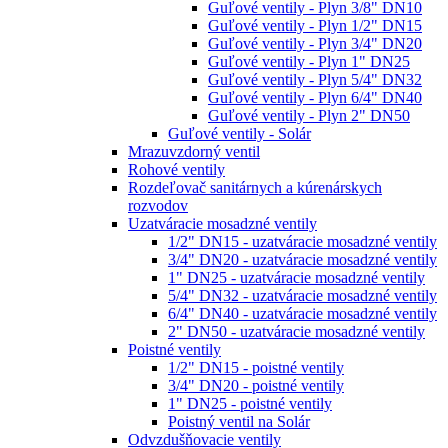
Guľové ventily - Plyn 3/8" DN10
Guľové ventily - Plyn 1/2" DN15
Guľové ventily - Plyn 3/4" DN20
Guľové ventily - Plyn 1" DN25
Guľové ventily - Plyn 5/4" DN32
Guľové ventily - Plyn 6/4" DN40
Guľové ventily - Plyn 2" DN50
Guľové ventily - Solár
Mrazuvzdorný ventil
Rohové ventily
Rozdeľovač sanitárnych a kúrenárskych
rozvodov
Uzatváracie mosadzné ventily
1/2" DN15 - uzatváracie mosadzné ventily
3/4" DN20 - uzatváracie mosadzné ventily
1" DN25 - uzatváracie mosadzné ventily
5/4" DN32 - uzatváracie mosadzné ventily
6/4" DN40 - uzatváracie mosadzné ventily
2" DN50 - uzatváracie mosadzné ventily
Poistné ventily
1/2" DN15 - poistné ventily
3/4" DN20 - poistné ventily
1" DN25 - poistné ventily
Poistný ventil na Solár
Odvzdušňovacie ventily