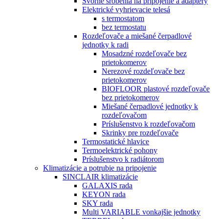
Svorné šróbenia na pripojenie a adaptéry
Elektrické vyhrievacie telesá
s termostatom
bez termostatu
Rozdeľovače a miešané čerpadlové
jednotky k radi
Mosadzné rozdeľovače bez
prietokomerov
Nerezové rozdeľovače bez
prietokomerov
BIOFLOOR plastové rozdeľovače
bez prietokomerov
Miešané čerpadlové jednotky k
rozdeľovačom
Príslušenstvo k rozdeľovačom
Skrinky pre rozdeľovače
Termostatické hlavice
Termoelektrické pohony
Príslušenstvo k radiátorom
Klimatizácie a potrubie na pripojenie
SINCLAIR klimatizácie
GALAXIS rada
KEYON rada
SKY rada
Multi VARIABLE vonkajšie jednotky