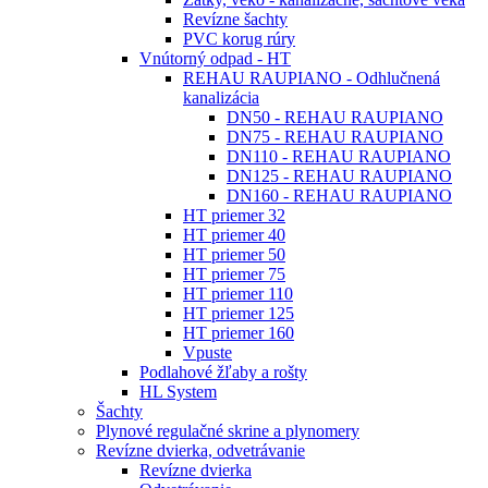
Revízne šachty
PVC korug rúry
Vnútorný odpad - HT
REHAU RAUPIANO - Odhlučnená
kanalizácia
DN50 - REHAU RAUPIANO
DN75 - REHAU RAUPIANO
DN110 - REHAU RAUPIANO
DN125 - REHAU RAUPIANO
DN160 - REHAU RAUPIANO
HT priemer 32
HT priemer 40
HT priemer 50
HT priemer 75
HT priemer 110
HT priemer 125
HT priemer 160
Vpuste
Podlahové žľaby a rošty
HL System
Šachty
Plynové regulačné skrine a plynomery
Revízne dvierka, odvetrávanie
Revízne dvierka