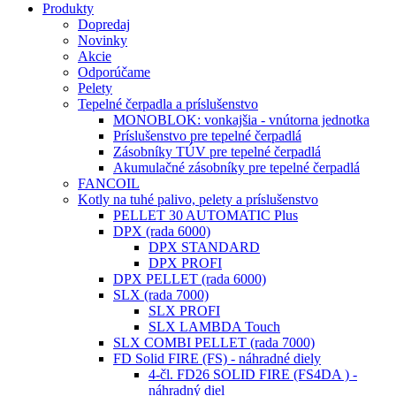
Produkty
Dopredaj
Novinky
Akcie
Odporúčame
Pelety
Tepelné čerpadla a príslušenstvo
MONOBLOK: vonkajšia - vnútorna jednotka
Príslušenstvo pre tepelné čerpadlá
Zásobníky TÚV pre tepelné čerpadlá
Akumulačné zásobníky pre tepelné čerpadlá
FANCOIL
Kotly na tuhé palivo, pelety a príslušenstvo
PELLET 30 AUTOMATIC Plus
DPX (rada 6000)
DPX STANDARD
DPX PROFI
DPX PELLET (rada 6000)
SLX (rada 7000)
SLX PROFI
SLX LAMBDA Touch
SLX COMBI PELLET (rada 7000)
FD Solid FIRE (FS) - náhradné diely
4-čl. FD26 SOLID FIRE (FS4DA ) -
náhradný diel