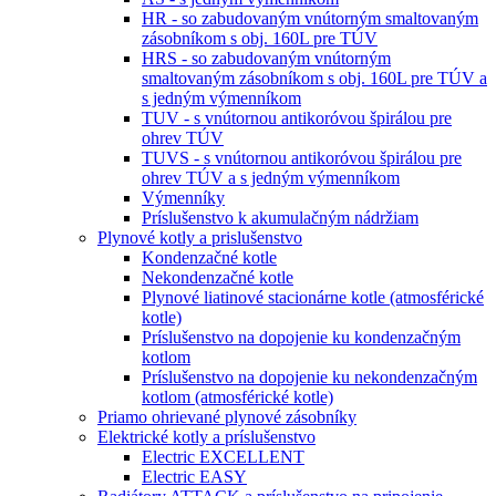
HR - so zabudovaným vnútorným smaltovaným
zásobníkom s obj. 160L pre TÚV
HRS - so zabudovaným vnútorným
smaltovaným zásobníkom s obj. 160L pre TÚV a
s jedným výmenníkom
TUV - s vnútornou antikoróvou špirálou pre
ohrev TÚV
TUVS - s vnútornou antikoróvou špirálou pre
ohrev TÚV a s jedným výmenníkom
Výmenníky
Príslušenstvo k akumulačným nádržiam
Plynové kotly a prislušenstvo
Kondenzačné kotle
Nekondenzačné kotle
Plynové liatinové stacionárne kotle (atmosférické
kotle)
Príslušenstvo na dopojenie ku kondenzačným
kotlom
Príslušenstvo na dopojenie ku nekondenzačným
kotlom (atmosférické kotle)
Priamo ohrievané plynové zásobníky
Elektrické kotly a príslušenstvo
Electric EXCELLENT
Electric EASY