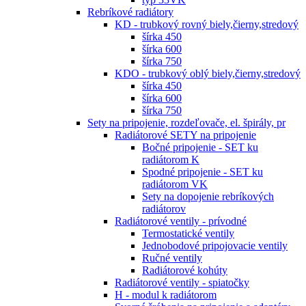
Rebríkové radiátory
KD - trubkový rovný biely,čierny,stredový
šírka 450
šírka 600
šírka 750
KDO - trubkový oblý biely,čierny,stredový
šírka 450
šírka 600
šírka 750
Sety na pripojenie, rozdeľovače, el. špirály, pr
Radiátorové SETY na pripojenie
Bočné pripojenie - SET ku
radiátorom K
Spodné pripojenie - SET ku
radiátorom VK
Sety na dopojenie rebríkových
radiátorov
Radiátorové ventily - prívodné
Termostatické ventily
Jednobodové pripojovacie ventily
Ručné ventily
Radiátorové kohúty
Radiátorové ventily - spiatočky
H - modul k radiátorom