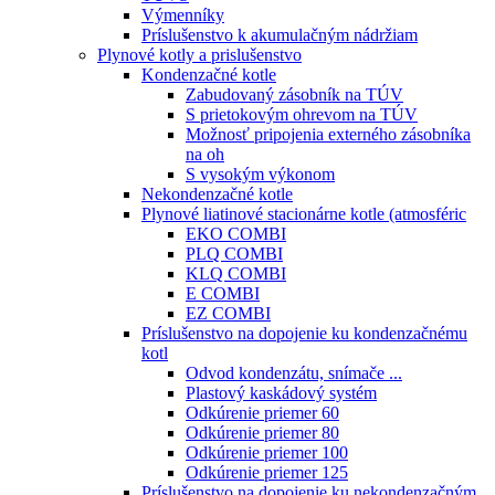
Výmenníky
Príslušenstvo k akumulačným nádržiam
Plynové kotly a prislušenstvo
Kondenzačné kotle
Zabudovaný zásobník na TÚV
S prietokovým ohrevom na TÚV
Možnosť pripojenia externého zásobníka
na oh
S vysokým výkonom
Nekondenzačné kotle
Plynové liatinové stacionárne kotle (atmosféric
EKO COMBI
PLQ COMBI
KLQ COMBI
E COMBI
EZ COMBI
Príslušenstvo na dopojenie ku kondenzačnému
kotl
Odvod kondenzátu, snímače ...
Plastový kaskádový systém
Odkúrenie priemer 60
Odkúrenie priemer 80
Odkúrenie priemer 100
Odkúrenie priemer 125
Príslušenstvo na dopojenie ku nekondenzačným