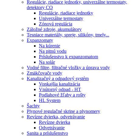
Regulácie, riadiace jednotky, univerzálne termostaty,
detektory CO
Regulácie, riadiace jednotky
Univerzálne termostaty
Zónová regulácia
Záložné zdroje, akumulátory
Tesniace materiály, spreje, silikóny, tmely...
Expanzomaty
Na kúrenie
Na pitnú vodu
Príslušenstvo k expanzomatom
Na solár
Vodné filtre, filtračné vložky a úprava vody
Zmäkčovače vody
Kanalizačný a odpadový systém
Vonkajšia kanalizácia
Vnútorný odpad - HT
Podlahové žľaby a rošty
HL System
Šachty
Plynové regulačné skrine a plynomery
Revízne dvierka, odvetrávanie
Revízne dvierka
Odvetrávanie
Sanita a príslušenstvo