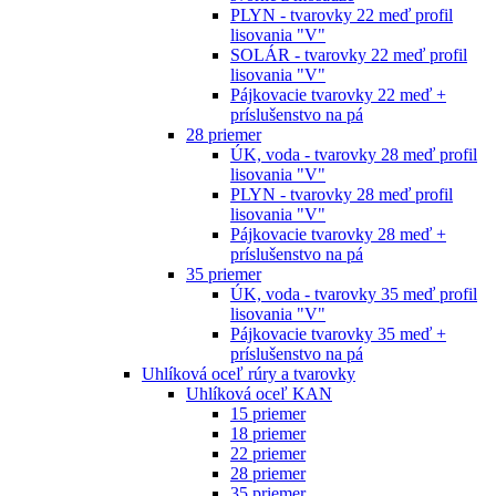
PLYN - tvarovky 22 meď profil
lisovania "V"
SOLÁR - tvarovky 22 meď profil
lisovania "V"
Pájkovacie tvarovky 22 meď +
príslušenstvo na pá
28 priemer
ÚK, voda - tvarovky 28 meď profil
lisovania "V"
PLYN - tvarovky 28 meď profil
lisovania "V"
Pájkovacie tvarovky 28 meď +
príslušenstvo na pá
35 priemer
ÚK, voda - tvarovky 35 meď profil
lisovania "V"
Pájkovacie tvarovky 35 meď +
príslušenstvo na pá
Uhlíková oceľ rúry a tvarovky
Uhlíková oceľ KAN
15 priemer
18 priemer
22 priemer
28 priemer
35 priemer