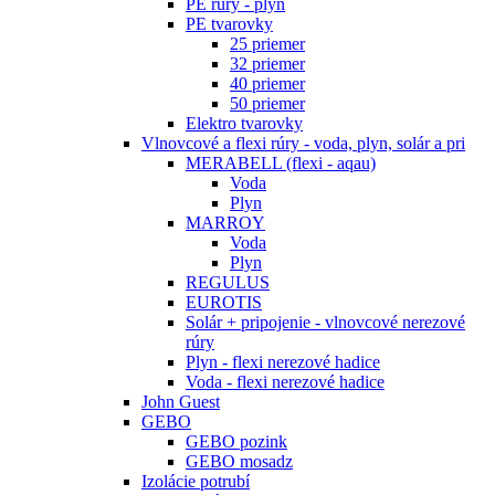
PE rúry - plyn
PE tvarovky
25 priemer
32 priemer
40 priemer
50 priemer
Elektro tvarovky
Vlnovcové a flexi rúry - voda, plyn, solár a pri
MERABELL (flexi - aqau)
Voda
Plyn
MARROY
Voda
Plyn
REGULUS
EUROTIS
Solár + pripojenie - vlnovcové nerezové
rúry
Plyn - flexi nerezové hadice
Voda - flexi nerezové hadice
John Guest
GEBO
GEBO pozink
GEBO mosadz
Izolácie potrubí