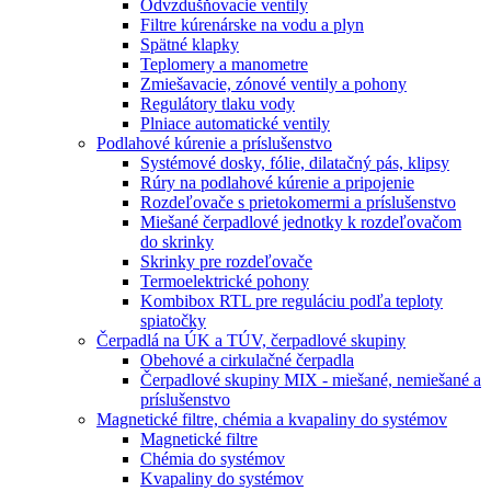
Odvzdušňovacie ventily
Filtre kúrenárske na vodu a plyn
Spätné klapky
Teplomery a manometre
Zmiešavacie, zónové ventily a pohony
Regulátory tlaku vody
Plniace automatické ventily
Podlahové kúrenie a príslušenstvo
Systémové dosky, fólie, dilatačný pás, klipsy
Rúry na podlahové kúrenie a pripojenie
Rozdeľovače s prietokomermi a príslušenstvo
Miešané čerpadlové jednotky k rozdeľovačom
do skrinky
Skrinky pre rozdeľovače
Termoelektrické pohony
Kombibox RTL pre reguláciu podľa teploty
spiatočky
Čerpadlá na ÚK a TÚV, čerpadlové skupiny
Obehové a cirkulačné čerpadla
Čerpadlové skupiny MIX - miešané, nemiešané a
príslušenstvo
Magnetické filtre, chémia a kvapaliny do systémov
Magnetické filtre
Chémia do systémov
Kvapaliny do systémov