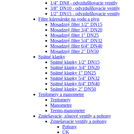
1/4" DN8 - odvzdušňovacie ventily
3/8" DN10 - odvzdušňovacie ventily
1/2" DN15 - odvzdušňovacie ventily
Filtre kúrenárske na vodu a plyn
Mosadzný filter 1/2" DN15
Mosadzný filter 3/4" DN20
Mosadzný filter 1" DN25
Mosadzný filter 5/4" DN32
Mosadzný filter 6/4" DN40
Mosadzný filter 2" DN50
Spätné klapky
Spätné klapky 1/2" DN15
Spätné klapky 3/4" DN20
Spätné klapky 1" DN25
Spätné klapky 5/4" DN32
Spätné klapky 6/4" DN40
Spätné klapky 2" DN50
Teplomery a manometre
Teplomery
Manometre
Termo-manometer
Zmiešavacie, zónové ventily a pohony
Zmiešavacie ventily a pohony
Pohony
ÚK