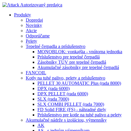
Produkty
Dopredaj
Novinky
Akcie
Odporúčame
Pelety
Tepelné čerpadla a príslušenstvo
MONOBLOK: vonkajšia - vnútorna jednotka
Príslušenstvo pre tepelné čerpadlá
Zásobníky TÚV pre tepelné čerpadlá
Akumulačné zásobníky pre tepelné čerpadlá
FANCOIL
Kotly na tuhé palivo, pelety a príslušenstvo
PELLET 30 AUTOMATIC Plus (rada 8000)
DPX (rada 6000)
DPX PELLET (rada 6000)
SLX (rada 7000)
SLX COMBI PELLET (rada 7000)
FD Solid FIRE (FS) - náhradné diely
Príslušenstvo pre kotle na tuhé palivo a pelety
Akumulačné nádrže s izoláciou, výmenníky
AK
AS - s jedným výmenníkom