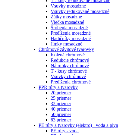
T - kusy redukované mosadzné
Vsuvky mosadzné
Vsuvky redukované mosadzné
Zátky mosadzné
Viečka mosadzné
Šróbenia mosadzné
Predĺženia mosadzné
Hadičníky mosadzné
Jímky mosadzné
Chrómové závitové tvarovky
Kolená chrómové
Redukcie chrómové
Nátrubky chrómové
T - kusy chrómové
Vsuvky chrómové
Predĺženia chrómové
PPR rúry a tvarovky
20 priemer
25 priemer
32 priemer
40 priemer
50 priemer
63 priemer
PE rúry a tvarovky (elektro) - voda a plyn
PE rúry - voda