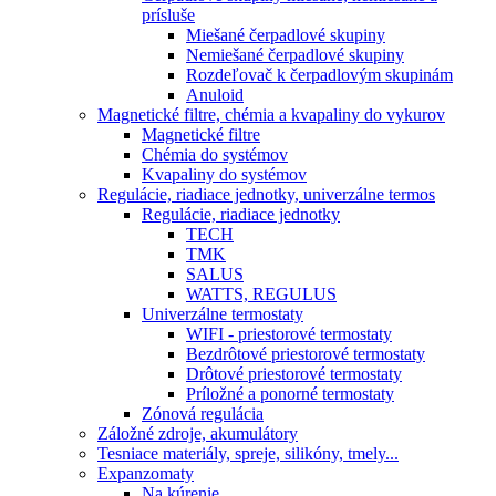
prísluše
Miešané čerpadlové skupiny
Nemiešané čerpadlové skupiny
Rozdeľovač k čerpadlovým skupinám
Anuloid
Magnetické filtre, chémia a kvapaliny do vykurov
Magnetické filtre
Chémia do systémov
Kvapaliny do systémov
Regulácie, riadiace jednotky, univerzálne termos
Regulácie, riadiace jednotky
TECH
TMK
SALUS
WATTS, REGULUS
Univerzálne termostaty
WIFI - priestorové termostaty
Bezdrôtové priestorové termostaty
Drôtové priestorové termostaty
Príložné a ponorné termostaty
Zónová regulácia
Záložné zdroje, akumulátory
Tesniace materiály, spreje, silikóny, tmely...
Expanzomaty
Na kúrenie