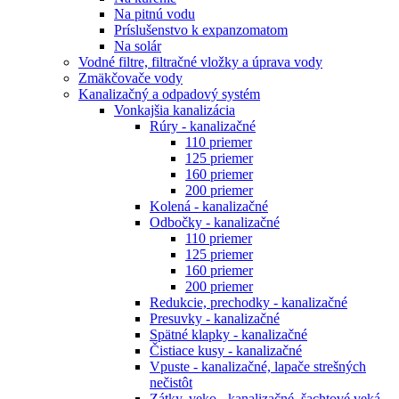
Na pitnú vodu
Príslušenstvo k expanzomatom
Na solár
Vodné filtre, filtračné vložky a úprava vody
Zmäkčovače vody
Kanalizačný a odpadový systém
Vonkajšia kanalizácia
Rúry - kanalizačné
110 priemer
125 priemer
160 priemer
200 priemer
Kolená - kanalizačné
Odbočky - kanalizačné
110 priemer
125 priemer
160 priemer
200 priemer
Redukcie, prechodky - kanalizačné
Presuvky - kanalizačné
Spätné klapky - kanalizačné
Čistiace kusy - kanalizačné
Vpuste - kanalizačné, lapače strešných
nečistôt
Zátky, veko - kanalizačné, šachtové veká