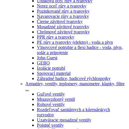
Uhlíková oceľ rúry a tvarovky
Nerez oceľ rúry a tvarovky
Pozinkované rúry a tvarovky
Navarovacie rúry a tvarovky
Čierne závitové tvarovky
Mosadzné závitové tvarovky
Chrómové závitové tvarovky
PPR rúry a tvarovky
PE rúry a tvarovky (elektro) - voda a plyn
Vlnovcové potrubie a flexi hadice - voda, plyn,
solár a pripojenie
John Guest
GEBO
Izolácie potrubí
Spojovací material
Záhradné hadice, hadicové rýchlospojky
Armatúry, ventily, teplomery, manometre, klapky, filtre
...
Guľové ventily
Mrazuvzdorný ventil
Rohové ventily
Rozdeľovač sanitárnych a kúrenárskych
rozvodov
Uzatváracie mosadzné ventily
Poistné ventily