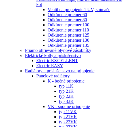
kot
Ventil na prepojenie TÚV, snímače
Odkúrenie priemer 60
Odkúrenie priemer 80
Odkúrenie priemer 100
Odkúrenie priemer 110
Odkúrenie priemer 125
Odkúrenie priemer 130
Odkúrenie priemer 135
Priamo ohrievané plynové zásobníky
Elektrické kotly a príslušenstvo
Electric EXCELLENT
Electric EASY
Radiátory a príslušenstvo na pripojenie
Panelové radiátory
K - bočné pripojenie
typ 11K
typ 21K
typ 22K
typ 33K
VK - spodné pripojenie
typ 11VK
typ 21VK
typ 22VK
typ 33VK