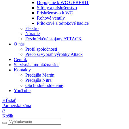
Dopojenie k WC GEBERIT
Sifóny a príslušenstvo
Príslušenstvo k WC
Rohové ventily
Prítokové a odtokové hadice
Elektro
Náradie
Dezinfekčné stojany ATTACK
O nás
Profil spoločnosti
Prečo si vybrať výrobky Attack
Cenník
Servisná a montážna sieť
Kontakty
Predajňa Martin
Predajňa Nitra
Obchodné oddelenie
YouTube
Hľadať
Partnerská zóna
0
Košík