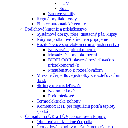
TÚV
Solár
Zónové ventily
Regulátory tlaku vody
Plniace automatické ventily
Podlahové kúrenie a príslušenstvo
Systémové dosky, fólie, dilatačný pás, klipsy
Rúry na podlahové kúrenie a pripojenie
Rozdeľovače s prietokomermi a príslušenstvo
Nerezové s prietokomermi
Mosadzné s prietokomermi
BIOFLOOR plastové rozdeľovače s
prietokomermi (p
Príslušenstvo k rozdeľovačom
Miešané čerpadlové jednotky k rozdeľovačom
do sk
Skrinky pre rozdeľovače
Nadomietkové
Podomietkové
Termoelektrické pohony
Kombibox RTL pre reguláciu podľa teploty
spiatoč
Čerpadlá na ÚK a TÚV, čerpadlové skupiny
Obehové a cirkulačné čerpadla
Čerpadlové skupiny miešané, nemiešané a