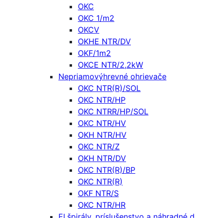
OKC
OKC 1/m2
OKCV
OKHE NTR/DV
OKF/1m2
OKCE NTR/2,2kW
Nepriamovýhrevné ohrievače
OKC NTR(R)/SOL
OKC NTR/HP
OKC NTRR/HP/SOL
OKC NTR/HV
OKH NTR/HV
OKC NTR/Z
OKH NTR/DV
OKC NTR(R)/BP
OKC NTR(R)
OKF NTR/S
OKC NTR/HR
El.špirály, príslušenstvo a náhradné d