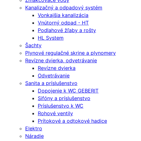
Zmäkčovače vody
Kanalizačný a odpadový systém
Vonkajšia kanalizácia
Vnútorný odpad - HT
Podlahové žľaby a rošty
HL System
Šachty
Plynové regulačné skrine a plynomery
Revízne dvierka, odvetrávanie
Revízne dvierka
Odvetrávanie
Sanita a príslušenstvo
Dopojenie k WC GEBERIT
Sifóny a príslušenstvo
Príslušenstvo k WC
Rohové ventily
Prítokové a odtokové hadice
Elektro
Náradie