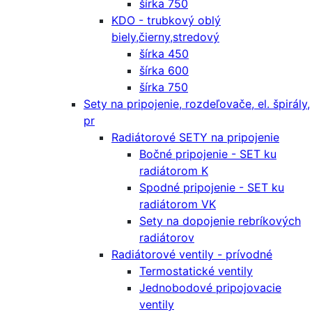
šírka 750
KDO - trubkový oblý
biely,čierny,stredový
šírka 450
šírka 600
šírka 750
Sety na pripojenie, rozdeľovače, el. špirály,
pr
Radiátorové SETY na pripojenie
Bočné pripojenie - SET ku
radiátorom K
Spodné pripojenie - SET ku
radiátorom VK
Sety na dopojenie rebríkových
radiátorov
Radiátorové ventily - prívodné
Termostatické ventily
Jednobodové pripojovacie
ventily