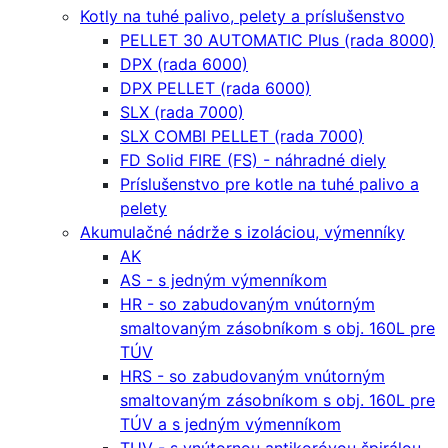
Kotly na tuhé palivo, pelety a príslušenstvo
PELLET 30 AUTOMATIC Plus (rada 8000)
DPX (rada 6000)
DPX PELLET (rada 6000)
SLX (rada 7000)
SLX COMBI PELLET (rada 7000)
FD Solid FIRE (FS) - náhradné diely
Príslušenstvo pre kotle na tuhé palivo a
pelety
Akumulačné nádrže s izoláciou, výmenníky
AK
AS - s jedným výmenníkom
HR - so zabudovaným vnútorným
smaltovaným zásobníkom s obj. 160L pre
TÚV
HRS - so zabudovaným vnútorným
smaltovaným zásobníkom s obj. 160L pre
TÚV a s jedným výmenníkom