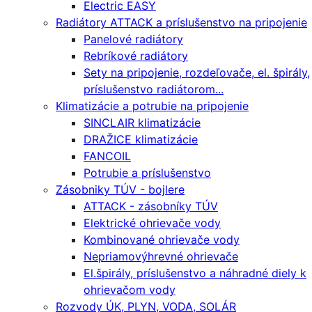
Electric EASY
Radiátory ATTACK a príslušenstvo na pripojenie
Panelové radiátory
Rebríkové radiátory
Sety na pripojenie, rozdeľovače, el. špirály,
príslušenstvo radiátorom...
Klimatizácie a potrubie na pripojenie
SINCLAIR klimatizácie
DRAŽICE klimatizácie
FANCOIL
Potrubie a príslušenstvo
Zásobniky TÚV - bojlere
ATTACK - zásobníky TÚV
Elektrické ohrievače vody
Kombinované ohrievače vody
Nepriamovýhrevné ohrievače
El.špirály, príslušenstvo a náhradné diely k
ohrievačom vody
Rozvody ÚK, PLYN, VODA, SOLÁR