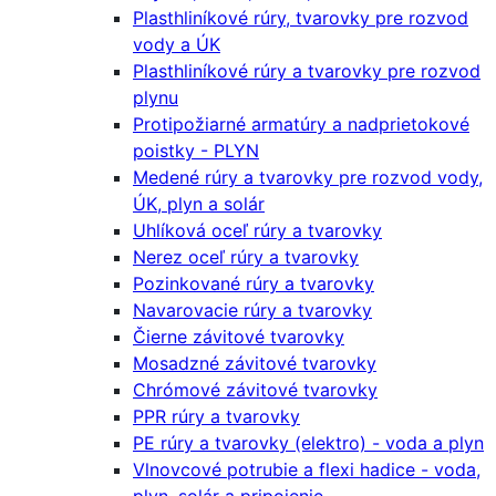
Plasthliníkové rúry, tvarovky pre rozvod
vody a ÚK
Plasthliníkové rúry a tvarovky pre rozvod
plynu
Protipožiarné armatúry a nadprietokové
poistky - PLYN
Medené rúry a tvarovky pre rozvod vody,
ÚK, plyn a solár
Uhlíková oceľ rúry a tvarovky
Nerez oceľ rúry a tvarovky
Pozinkované rúry a tvarovky
Navarovacie rúry a tvarovky
Čierne závitové tvarovky
Mosadzné závitové tvarovky
Chrómové závitové tvarovky
PPR rúry a tvarovky
PE rúry a tvarovky (elektro) - voda a plyn
Vlnovcové potrubie a flexi hadice - voda,