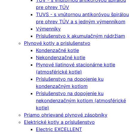
TUV - s vnútornou antikoróvou špirálou
pre ohrev TÚV
TUVS - s vnútornou antikoróvou špirálou
pre ohrev TÚV a s jedným výmenníkom
Výmenníky
Príslušenstvo k akumulačným nádržiam
Plynové kotly a prislušenstvo
Kondenzačné kotle
Nekondenzačné kotle
Plynové liatinové stacionárne kotle
(atmosférické kotle)
Príslušenstvo na dopojenie ku
kondenzačným kotlom
Príslušenstvo na dopojenie ku
nekondenzačným kotlom (atmosférické
kotle)
Priamo ohrievané plynové zásobníky
Elektrické kotly a príslušenstvo
Electric EXCELLENT