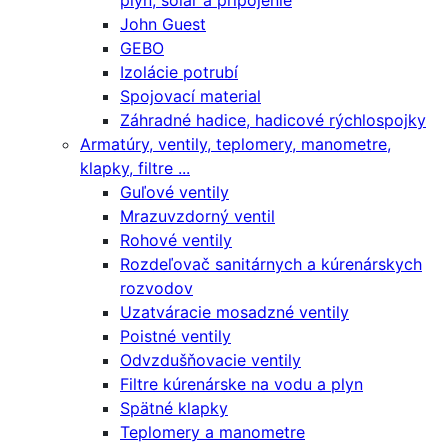
plyn, solár a pripojenie
John Guest
GEBO
Izolácie potrubí
Spojovací material
Záhradné hadice, hadicové rýchlospojky
Armatúry, ventily, teplomery, manometre,
klapky, filtre ...
Guľové ventily
Mrazuvzdorný ventil
Rohové ventily
Rozdeľovač sanitárnych a kúrenárskych
rozvodov
Uzatváracie mosadzné ventily
Poistné ventily
Odvzdušňovacie ventily
Filtre kúrenárske na vodu a plyn
Spätné klapky
Teplomery a manometre