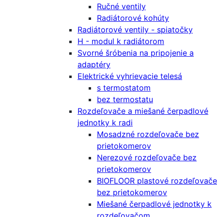
Ručné ventily
Radiátorové kohúty
Radiátorové ventily - spiatočky
H - modul k radiátorom
Svorné šróbenia na pripojenie a
adaptéry
Elektrické vyhrievacie telesá
s termostatom
bez termostatu
Rozdeľovače a miešané čerpadlové
jednotky k radi
Mosadzné rozdeľovače bez
prietokomerov
Nerezové rozdeľovače bez
prietokomerov
BIOFLOOR plastové rozdeľovače
bez prietokomerov
Miešané čerpadlové jednotky k
rozdeľovačom