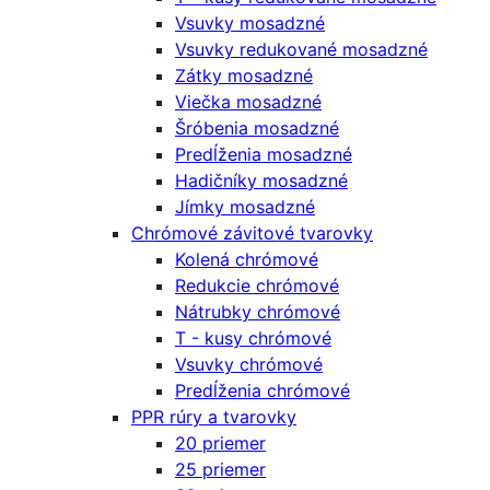
Vsuvky mosadzné
Vsuvky redukované mosadzné
Zátky mosadzné
Viečka mosadzné
Šróbenia mosadzné
Predĺženia mosadzné
Hadičníky mosadzné
Jímky mosadzné
Chrómové závitové tvarovky
Kolená chrómové
Redukcie chrómové
Nátrubky chrómové
T - kusy chrómové
Vsuvky chrómové
Predĺženia chrómové
PPR rúry a tvarovky
20 priemer
25 priemer