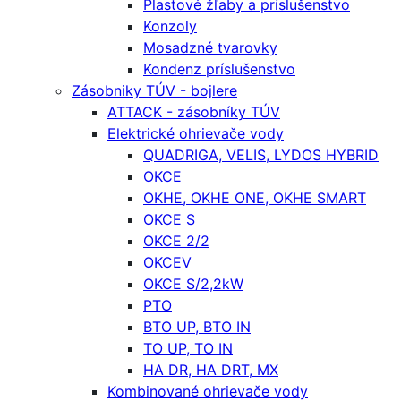
Plastové žľaby a príslušenstvo
Konzoly
Mosadzné tvarovky
Kondenz príslušenstvo
Zásobniky TÚV - bojlere
ATTACK - zásobníky TÚV
Elektrické ohrievače vody
QUADRIGA, VELIS, LYDOS HYBRID
OKCE
OKHE, OKHE ONE, OKHE SMART
OKCE S
OKCE 2/2
OKCEV
OKCE S/2,2kW
PTO
BTO UP, BTO IN
TO UP, TO IN
HA DR, HA DRT, MX
Kombinované ohrievače vody