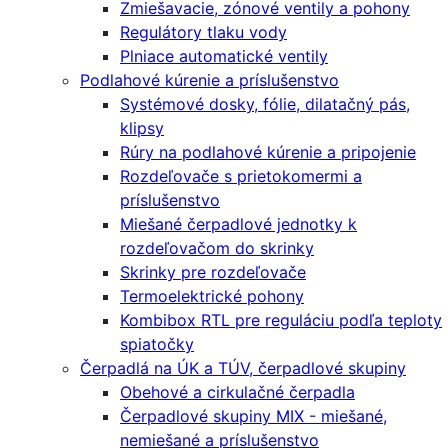
Zmiešavacie, zónové ventily a pohony
Regulátory tlaku vody
Plniace automatické ventily
Podlahové kúrenie a príslušenstvo
Systémové dosky, fólie, dilatačný pás,
klipsy
Rúry na podlahové kúrenie a pripojenie
Rozdeľovače s prietokomermi a
príslušenstvo
Miešané čerpadlové jednotky k
rozdeľovačom do skrinky
Skrinky pre rozdeľovače
Termoelektrické pohony
Kombibox RTL pre reguláciu podľa teploty
spiatočky
Čerpadlá na ÚK a TÚV, čerpadlové skupiny
Obehové a cirkulačné čerpadla
Čerpadlové skupiny MIX - miešané,
nemiešané a príslušenstvo