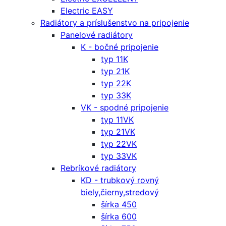
Electric EASY
Radiátory a príslušenstvo na pripojenie
Panelové radiátory
K - bočné pripojenie
typ 11K
typ 21K
typ 22K
typ 33K
VK - spodné pripojenie
typ 11VK
typ 21VK
typ 22VK
typ 33VK
Rebríkové radiátory
KD - trubkový rovný
biely,čierny,stredový
šírka 450
šírka 600