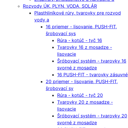
Rozvody ÚK, PLYN, VODA, SOLÁR
Plasthliníkové rúry, tvarovky pre rozvod
vody a
16 priemer - lisovanie, PUSH-FIT,
šrobovací sys
Rúra - kotúč - tyč 16
Tvarovky 16 z mosadze -
lisovacie
Šróbovací systém - tvarovky 16
svorné z mosadze
16 PUSH-FIT - tvarovky zásuvné
20 priemer - lisovanie, PUSH-FIT,
šrobovací sy
Rúra - kotúč - tyč 20
Tvarovky 20 z mosadze -
lisovacie
Šróbovací systém - tvarovky 20
svorné z mosadze