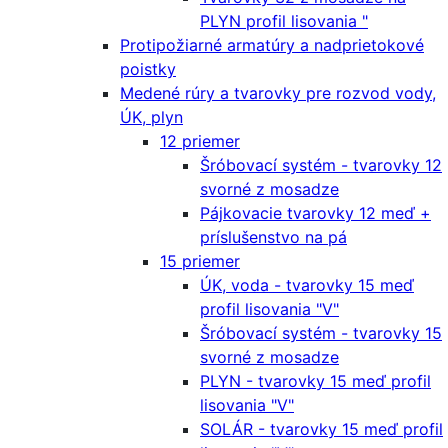
PLYN profil lisovania "
Protipožiarné armatúry a nadprietokové
poistky
Medené rúry a tvarovky pre rozvod vody,
ÚK, plyn
12 priemer
Šróbovací systém - tvarovky 12
svorné z mosadze
Pájkovacie tvarovky 12 meď +
príslušenstvo na pá
15 priemer
ÚK, voda - tvarovky 15 meď
profil lisovania "V"
Šróbovací systém - tvarovky 15
svorné z mosadze
PLYN - tvarovky 15 meď profil
lisovania "V"
SOLÁR - tvarovky 15 meď profil