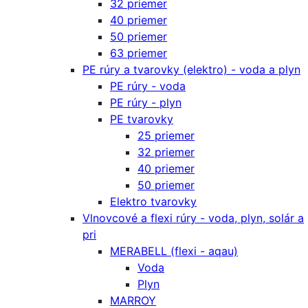
32 priemer
40 priemer
50 priemer
63 priemer
PE rúry a tvarovky (elektro) - voda a plyn
PE rúry - voda
PE rúry - plyn
PE tvarovky
25 priemer
32 priemer
40 priemer
50 priemer
Elektro tvarovky
Vlnovcové a flexi rúry - voda, plyn, solár a
pri
MERABELL (flexi - aqau)
Voda
Plyn
MARROY