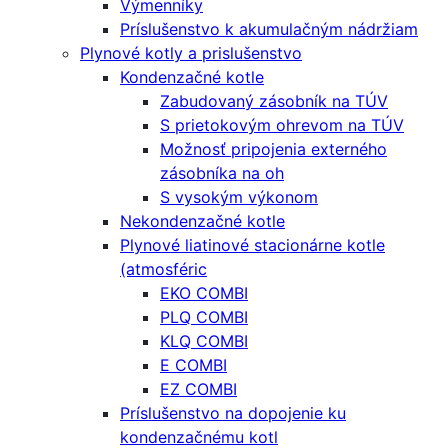
Výmenníky
Príslušenstvo k akumulačným nádržiam
Plynové kotly a prislušenstvo
Kondenzačné kotle
Zabudovaný zásobník na TÚV
S prietokovým ohrevom na TÚV
Možnosť pripojenia externého
zásobníka na oh
S vysokým výkonom
Nekondenzačné kotle
Plynové liatinové stacionárne kotle
(atmosféric
EKO COMBI
PLQ COMBI
KLQ COMBI
E COMBI
EZ COMBI
Príslušenstvo na dopojenie ku
kondenzačnému kotl