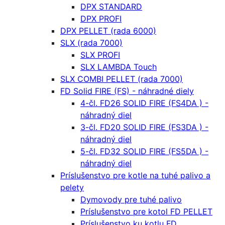
DPX STANDARD
DPX PROFI
DPX PELLET (rada 6000)
SLX (rada 7000)
SLX PROFI
SLX LAMBDA Touch
SLX COMBI PELLET (rada 7000)
FD Solid FIRE (FS) - náhradné diely
4-čl. FD26 SOLID FIRE (FS4DA ) -
náhradný diel
3-čl. FD20 SOLID FIRE (FS3DA ) -
náhradný diel
5-čl. FD32 SOLID FIRE (FS5DA ) -
náhradný diel
Príslušenstvo pre kotle na tuhé palivo a
pelety
Dymovody pre tuhé palivo
Príslušenstvo pre kotol FD PELLET
Príslušenstvo ku kotlu FD