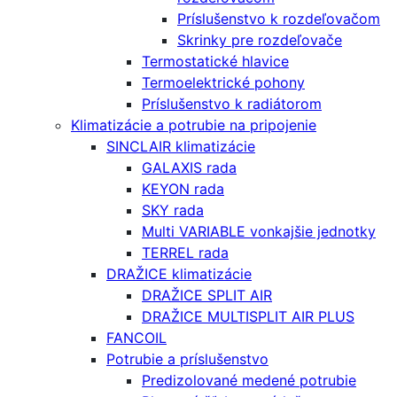
Príslušenstvo k rozdeľovačom
Skrinky pre rozdeľovače
Termostatické hlavice
Termoelektrické pohony
Príslušenstvo k radiátorom
Klimatizácie a potrubie na pripojenie
SINCLAIR klimatizácie
GALAXIS rada
KEYON rada
SKY rada
Multi VARIABLE vonkajšie jednotky
TERREL rada
DRAŽICE klimatizácie
DRAŽICE SPLIT AIR
DRAŽICE MULTISPLIT AIR PLUS
FANCOIL
Potrubie a príslušenstvo
Predizolované medené potrubie