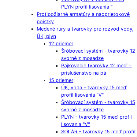
PLYN profil lisovania "
Protipožiarné armatúry a nadprietokové
poistky
Medené rúry a tvarovky pre rozvod vody,
ÚK, plyn
12 priemer
Šróbovací systém - tvarovky 12
svorné z mosadze
Pájkovacie tvarovky 12 meď +
príslušenstvo na pá
15 priemer
ÚK, voda - tvarovky 15 meď
profil lisovania "V"
Šróbovací systém - tvarovky 15
svorné z mosadze
PLYN - tvarovky 15 meď profil
lisovania "V"
SOLÁR - tvarovky 15 meď profil