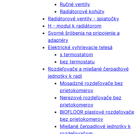
Ručné ventily
Radiátorové kohúty
Radiátorové ventily - spiatočky
H - modul k radiátorom
Svorné šróbenia na pripojenie a
adaptéry
Elektrické vyhrievacie telesá
s termostatom
bez termostatu
Rozdeľovače a miešané čerpadlové
jednotky k radi
Mosadzné rozdeľovače bez
prietokomerov
Nerezové rozdeľovače bez
prietokomerov
BIOFLOOR plastové rozdeľovače
bez prietokomerov
Miešané čerpadlové jednotky k
rozdeľovačom