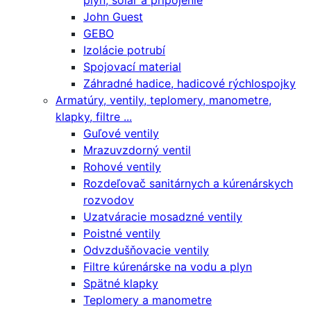
plyn, solár a pripojenie
John Guest
GEBO
Izolácie potrubí
Spojovací material
Záhradné hadice, hadicové rýchlospojky
Armatúry, ventily, teplomery, manometre,
klapky, filtre ...
Guľové ventily
Mrazuvzdorný ventil
Rohové ventily
Rozdeľovač sanitárnych a kúrenárskych
rozvodov
Uzatváracie mosadzné ventily
Poistné ventily
Odvzdušňovacie ventily
Filtre kúrenárske na vodu a plyn
Spätné klapky
Teplomery a manometre