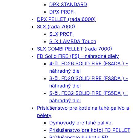
DPX STANDARD
DPX PROFI
DPX PELLET (rada 6000)
SLX (rada 7000)
SLX PROFI
SLX LAMBDA Touch
SLX COMBI PELLET (rada 7000)
FD Solid FIRE (FS) - náhradné diely
4-čl. FD26 SOLID FIRE (FS4DA ) -
náhradný diel
3-čl. FD20 SOLID FIRE (FS3DA ) -
náhradný diel
5-čl. FD32 SOLID FIRE (FS5DA ) -
náhradný diel
Príslušenstvo pre kotle na tuhé palivo a
pelety
Dymovody pre tuhé palivo
Príslušenstvo pre kotol FD PELLET
Príslušenstvo ku kotlu FD