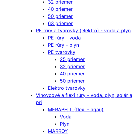
32 priemer
40 priemer
50 priemer
63 priemer
PE rúry a tvarovky (elektro) - voda a plyn
PE rúry - voda
PE rúry - plyn
PE tvarovky
25 priemer
32 priemer
40 priemer
50 priemer
Elektro tvarovky
Vlnovcové a flexi rúry - voda, plyn, solár a
pri
MERABELL (flexi - aqau)
Voda
Plyn
MARROY