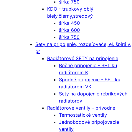
šírka 750
KDO - trubkový oblý
biely,čierny,stredový
šírka 450
šírka 600
šírka 750
Sety na pripojenie, rozdeľovače, el. špirály,
pr
Radiátorové SETY na pripojenie
Bočné pripojenie - SET ku
radiátorom K
Spodné pripojenie - SET ku
radiátorom VK
Sety na dopojenie rebríkových
radiátorov
Radiátorové ventily - prívodné
Termostatické ventily
Jednobodové pripojovacie
ventily