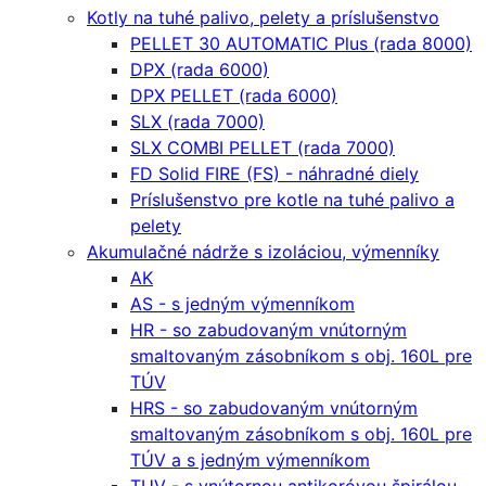
Kotly na tuhé palivo, pelety a príslušenstvo
PELLET 30 AUTOMATIC Plus (rada 8000)
DPX (rada 6000)
DPX PELLET (rada 6000)
SLX (rada 7000)
SLX COMBI PELLET (rada 7000)
FD Solid FIRE (FS) - náhradné diely
Príslušenstvo pre kotle na tuhé palivo a
pelety
Akumulačné nádrže s izoláciou, výmenníky
AK
AS - s jedným výmenníkom
HR - so zabudovaným vnútorným
smaltovaným zásobníkom s obj. 160L pre
TÚV
HRS - so zabudovaným vnútorným
smaltovaným zásobníkom s obj. 160L pre
TÚV a s jedným výmenníkom