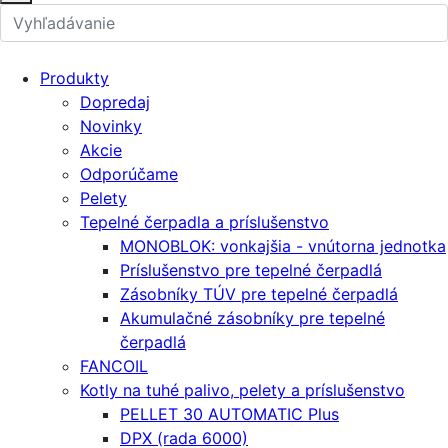
Produkty
Dopredaj
Novinky
Akcie
Odporúčame
Pelety
Tepelné čerpadla a príslušenstvo
MONOBLOK: vonkajšia - vnútorna jednotka
Príslušenstvo pre tepelné čerpadlá
Zásobníky TÚV pre tepelné čerpadlá
Akumulačné zásobníky pre tepelné
čerpadlá
FANCOIL
Kotly na tuhé palivo, pelety a príslušenstvo
PELLET 30 AUTOMATIC Plus
DPX (rada 6000)