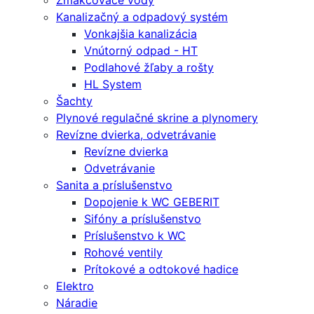
Zmäkčovače vody
Kanalizačný a odpadový systém
Vonkajšia kanalizácia
Vnútorný odpad - HT
Podlahové žľaby a rošty
HL System
Šachty
Plynové regulačné skrine a plynomery
Revízne dvierka, odvetrávanie
Revízne dvierka
Odvetrávanie
Sanita a príslušenstvo
Dopojenie k WC GEBERIT
Sifóny a príslušenstvo
Príslušenstvo k WC
Rohové ventily
Prítokové a odtokové hadice
Elektro
Náradie