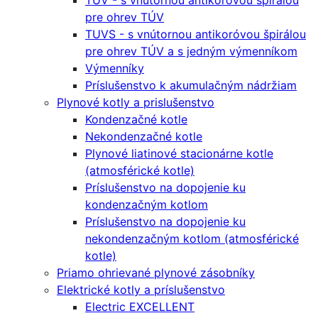
TUV - s vnútornou antikoróvou špirálou
pre ohrev TÚV
TUVS - s vnútornou antikoróvou špirálou
pre ohrev TÚV a s jedným výmenníkom
Výmenníky
Príslušenstvo k akumulačným nádržiam
Plynové kotly a prislušenstvo
Kondenzačné kotle
Nekondenzačné kotle
Plynové liatinové stacionárne kotle
(atmosférické kotle)
Príslušenstvo na dopojenie ku
kondenzačným kotlom
Príslušenstvo na dopojenie ku
nekondenzačným kotlom (atmosférické
kotle)
Priamo ohrievané plynové zásobníky
Elektrické kotly a príslušenstvo
Electric EXCELLENT