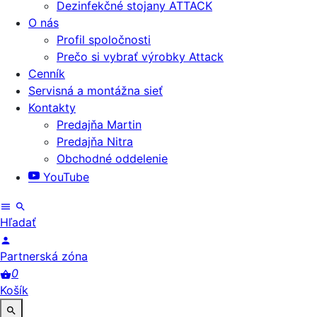
Dezinfekčné stojany ATTACK
O nás
Profil spoločnosti
Prečo si vybrať výrobky Attack
Cenník
Servisná a montážna sieť
Kontakty
Predajňa Martin
Predajňa Nitra
Obchodné oddelenie
YouTube
Hľadať
Partnerská zóna
0
Košík