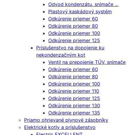
Odvod kondenzátu, snímače ...
Plastový kaskádový systém
Odkúrenie priemer 60
Odkúrenie priemer 80
Odkúrenie priemer 100
Odkúrenie priemer 125
Príslušenstvo na dopojenie ku
nekondenzačným kot
Ventil na prepojenie TÚV, snímače
Odkúrenie priemer 60
Odkúrenie priemer 80
Odkúrenie priemer 100
Odkúrenie priemer 110
Odkúrenie priemer 125
Odkúrenie priemer 130
Odkúrenie priemer 135
Priamo ohrievané plynové zásobníky
Elektrické kotly a príslušenstvo
Electric EXCELLENT