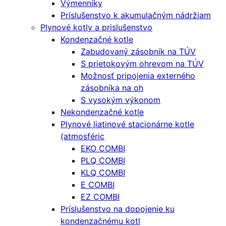
Výmenníky
Príslušenstvo k akumulačným nádržiam
Plynové kotly a prislušenstvo
Kondenzačné kotle
Zabudovaný zásobník na TÚV
S prietokovým ohrevom na TÚV
Možnosť pripojenia externého
zásobníka na oh
S vysokým výkonom
Nekondenzačné kotle
Plynové liatinové stacionárne kotle
(atmosféric
EKO COMBI
PLQ COMBI
KLQ COMBI
E COMBI
EZ COMBI
Príslušenstvo na dopojenie ku
kondenzačnému kotl