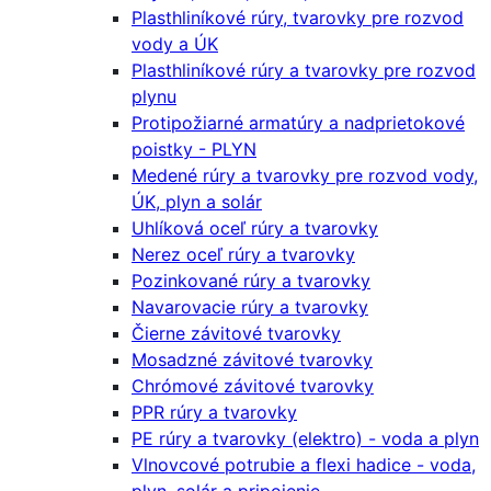
Plasthliníkové rúry, tvarovky pre rozvod
vody a ÚK
Plasthliníkové rúry a tvarovky pre rozvod
plynu
Protipožiarné armatúry a nadprietokové
poistky - PLYN
Medené rúry a tvarovky pre rozvod vody,
ÚK, plyn a solár
Uhlíková oceľ rúry a tvarovky
Nerez oceľ rúry a tvarovky
Pozinkované rúry a tvarovky
Navarovacie rúry a tvarovky
Čierne závitové tvarovky
Mosadzné závitové tvarovky
Chrómové závitové tvarovky
PPR rúry a tvarovky
PE rúry a tvarovky (elektro) - voda a plyn
Vlnovcové potrubie a flexi hadice - voda,