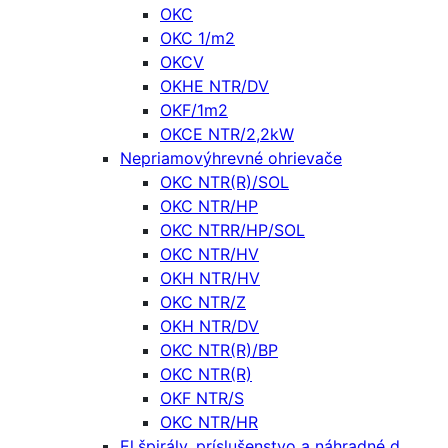
OKC
OKC 1/m2
OKCV
OKHE NTR/DV
OKF/1m2
OKCE NTR/2,2kW
Nepriamovýhrevné ohrievače
OKC NTR(R)/SOL
OKC NTR/HP
OKC NTRR/HP/SOL
OKC NTR/HV
OKH NTR/HV
OKC NTR/Z
OKH NTR/DV
OKC NTR(R)/BP
OKC NTR(R)
OKF NTR/S
OKC NTR/HR
El.špirály, príslušenstvo a náhradné d