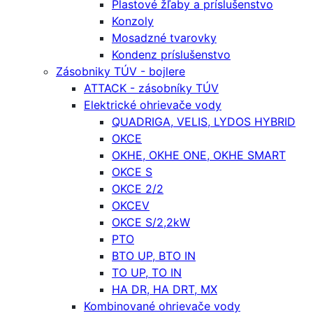
Plastové žľaby a príslušenstvo
Konzoly
Mosadzné tvarovky
Kondenz príslušenstvo
Zásobniky TÚV - bojlere
ATTACK - zásobníky TÚV
Elektrické ohrievače vody
QUADRIGA, VELIS, LYDOS HYBRID
OKCE
OKHE, OKHE ONE, OKHE SMART
OKCE S
OKCE 2/2
OKCEV
OKCE S/2,2kW
PTO
BTO UP, BTO IN
TO UP, TO IN
HA DR, HA DRT, MX
Kombinované ohrievače vody