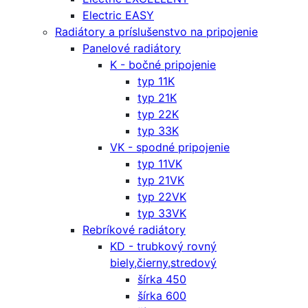
Electric EASY
Radiátory a príslušenstvo na pripojenie
Panelové radiátory
K - bočné pripojenie
typ 11K
typ 21K
typ 22K
typ 33K
VK - spodné pripojenie
typ 11VK
typ 21VK
typ 22VK
typ 33VK
Rebríkové radiátory
KD - trubkový rovný
biely,čierny,stredový
šírka 450
šírka 600