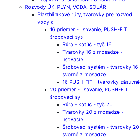
Rozvody ÚK, PLYN, VODA, SOLÁR
Plasthliníkové rúry, tvarovky pre rozvod
vody a
16 priemer - lisovanie, PUSH-FIT,
šrobovací sys
Rúra - kotúč - tyč 16
Tvarovky 16 z mosadze -
lisovacie
Šróbovací systém - tvarovky 16
svorné z mosadze
16 PUSH-FIT - tvarovky zásuvné
20 priemer - lisovanie, PUSH-FIT,
šrobovací sy
Rúra - kotúč - tyč 20
Tvarovky 20 z mosadze -
lisovacie
Šróbovací systém - tvarovky 20
svorné z mosadze