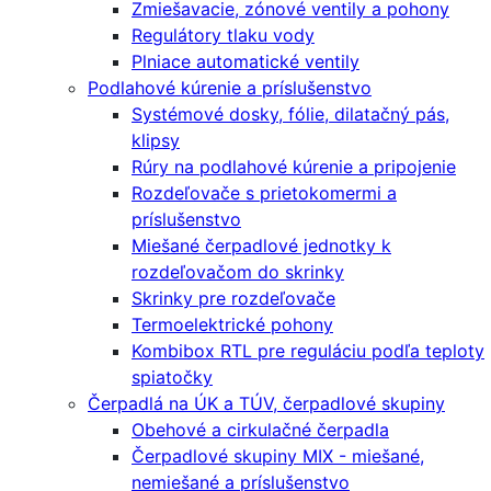
Zmiešavacie, zónové ventily a pohony
Regulátory tlaku vody
Plniace automatické ventily
Podlahové kúrenie a príslušenstvo
Systémové dosky, fólie, dilatačný pás,
klipsy
Rúry na podlahové kúrenie a pripojenie
Rozdeľovače s prietokomermi a
príslušenstvo
Miešané čerpadlové jednotky k
rozdeľovačom do skrinky
Skrinky pre rozdeľovače
Termoelektrické pohony
Kombibox RTL pre reguláciu podľa teploty
spiatočky
Čerpadlá na ÚK a TÚV, čerpadlové skupiny
Obehové a cirkulačné čerpadla
Čerpadlové skupiny MIX - miešané,
nemiešané a príslušenstvo