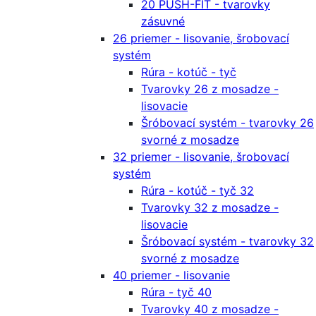
20 PUSH-FIT - tvarovky
zásuvné
26 priemer - lisovanie, šrobovací
systém
Rúra - kotúč - tyč
Tvarovky 26 z mosadze -
lisovacie
Šróbovací systém - tvarovky 26
svorné z mosadze
32 priemer - lisovanie, šrobovací
systém
Rúra - kotúč - tyč 32
Tvarovky 32 z mosadze -
lisovacie
Šróbovací systém - tvarovky 32
svorné z mosadze
40 priemer - lisovanie
Rúra - tyč 40
Tvarovky 40 z mosadze -