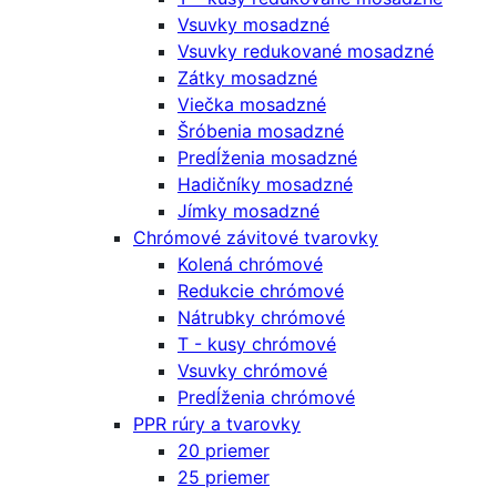
Vsuvky mosadzné
Vsuvky redukované mosadzné
Zátky mosadzné
Viečka mosadzné
Šróbenia mosadzné
Predĺženia mosadzné
Hadičníky mosadzné
Jímky mosadzné
Chrómové závitové tvarovky
Kolená chrómové
Redukcie chrómové
Nátrubky chrómové
T - kusy chrómové
Vsuvky chrómové
Predĺženia chrómové
PPR rúry a tvarovky
20 priemer
25 priemer