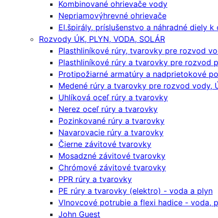
Kombinované ohrievače vody
Nepriamovýhrevné ohrievače
El.špirály, príslušenstvo a náhradné diely 
Rozvody ÚK, PLYN, VODA, SOLÁR
Plasthliníkové rúry, tvarovky pre rozvod v
Plasthliníkové rúry a tvarovky pre rozvod 
Protipožiarné armatúry a nadprietokové po
Medené rúry a tvarovky pre rozvod vody, Ú
Uhlíková oceľ rúry a tvarovky
Nerez oceľ rúry a tvarovky
Pozinkované rúry a tvarovky
Navarovacie rúry a tvarovky
Čierne závitové tvarovky
Mosadzné závitové tvarovky
Chrómové závitové tvarovky
PPR rúry a tvarovky
PE rúry a tvarovky (elektro) - voda a plyn
Vlnovcové potrubie a flexi hadice - voda, pl
John Guest