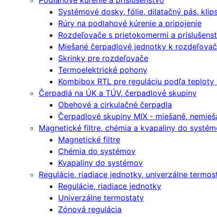
Podlahové kúrenie a príslušenstvo
Systémové dosky, fólie, dilatačný pás, klip
Rúry na podlahové kúrenie a pripojenie
Rozdeľovače s prietokomermi a príslušens
Miešané čerpadlové jednotky k rozdeľova
Skrinky pre rozdeľovače
Termoelektrické pohony
Kombibox RTL pre reguláciu podľa teploty
Čerpadlá na ÚK a TÚV, čerpadlové skupiny
Obehové a cirkulačné čerpadla
Čerpadlové skupiny MIX - miešané, nemieša
Magnetické filtre, chémia a kvapaliny do systé
Magnetické filtre
Chémia do systémov
Kvapaliny do systémov
Regulácie, riadiace jednotky, univerzálne termos
Regulácie, riadiace jednotky
Univerzálne termostaty
Zónová regulácia