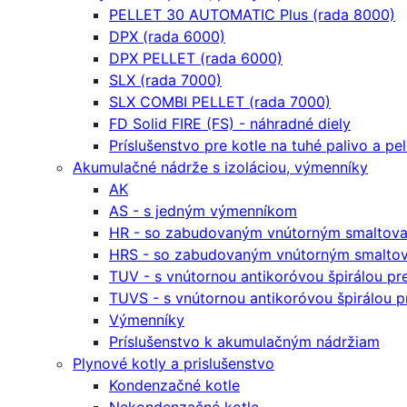
PELLET 30 AUTOMATIC Plus (rada 8000)
DPX (rada 6000)
DPX PELLET (rada 6000)
SLX (rada 7000)
SLX COMBI PELLET (rada 7000)
FD Solid FIRE (FS) - náhradné diely
Príslušenstvo pre kotle na tuhé palivo a pe
Akumulačné nádrže s izoláciou, výmenníky
AK
AS - s jedným výmenníkom
HR - so zabudovaným vnútorným smaltova
HRS - so zabudovaným vnútorným smaltov
TUV - s vnútornou antikoróvou špirálou p
TUVS - s vnútornou antikoróvou špirálou 
Výmenníky
Príslušenstvo k akumulačným nádržiam
Plynové kotly a prislušenstvo
Kondenzačné kotle