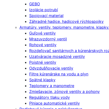
GEBO
Izolácie potrubí
Spojovací material
Záhradné hadice, hadicové rýchlospojky
Armatúry, ventily, teplomery, manometre, klapky, f
Guľové ventily
Mrazuvzdorný ventil
Rohové ventily
Rozdeľovač sanitárnych a kúrenárskych r
Uzatváracie mosadzné ventily
Poistné ventily
Odvzdušňovacie ventily
Filtre kúrenárske na vodu a plyn
Spätné klapky
Teplomery a manometre
Zmiešavacie, zónové ventily a pohony
Regulátory tlaku vody
Plniace automatické ventily