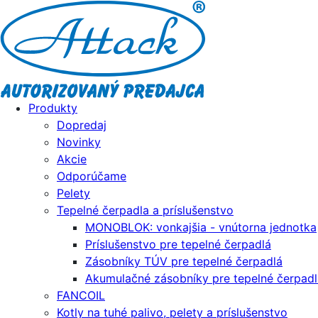
Produkty
Dopredaj
Novinky
Akcie
Odporúčame
Pelety
Tepelné čerpadla a príslušenstvo
MONOBLOK: vonkajšia - vnútorna jednotka
Príslušenstvo pre tepelné čerpadlá
Zásobníky TÚV pre tepelné čerpadlá
Akumulačné zásobníky pre tepelné čerpadl
FANCOIL
Kotly na tuhé palivo, pelety a príslušenstvo