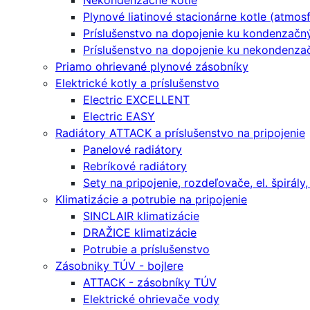
Nekondenzačné kotle
Plynové liatinové stacionárne kotle (atmosf
Príslušenstvo na dopojenie ku kondenzač
Príslušenstvo na dopojenie ku nekondenza
Priamo ohrievané plynové zásobníky
Elektrické kotly a príslušenstvo
Electric EXCELLENT
Electric EASY
Radiátory ATTACK a príslušenstvo na pripojenie
Panelové radiátory
Rebríkové radiátory
Sety na pripojenie, rozdeľovače, el. špirály,
Klimatizácie a potrubie na pripojenie
SINCLAIR klimatizácie
DRAŽICE klimatizácie
Potrubie a príslušenstvo
Zásobniky TÚV - bojlere
ATTACK - zásobníky TÚV
Elektrické ohrievače vody