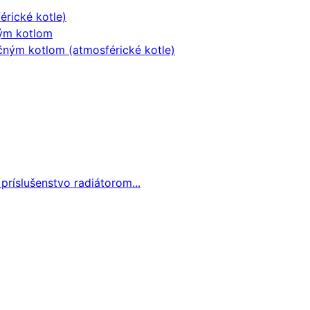
érické kotle)
ným kotlom
čným kotlom (atmosférické kotle)
 príslušenstvo radiátorom...