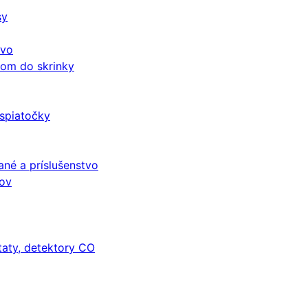
sy
tvo
čom do skrinky
 spiatočky
né a príslušenstvo
mov
taty, detektory CO