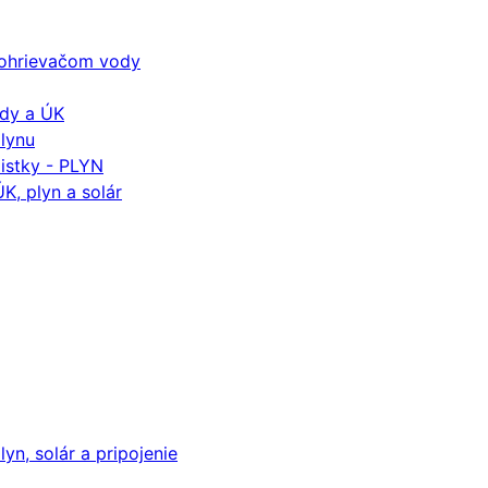
k ohrievačom vody
ody a ÚK
plynu
istky - PLYN
K, plyn a solár
yn, solár a pripojenie