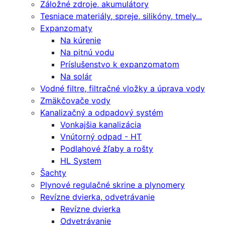
Záložné zdroje, akumulátory
Tesniace materiály, spreje, silikóny, tmely...
Expanzomaty
Na kúrenie
Na pitnú vodu
Príslušenstvo k expanzomatom
Na solár
Vodné filtre, filtračné vložky a úprava vody
Zmäkčovače vody
Kanalizačný a odpadový systém
Vonkajšia kanalizácia
Vnútorný odpad - HT
Podlahové žľaby a rošty
HL System
Šachty
Plynové regulačné skrine a plynomery
Revízne dvierka, odvetrávanie
Revízne dvierka
Odvetrávanie