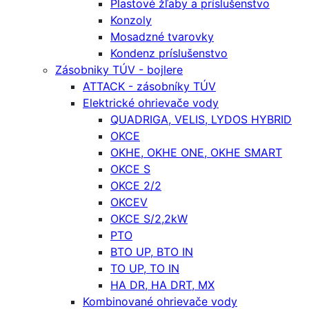
Plastové žľaby a príslušenstvo
Konzoly
Mosadzné tvarovky
Kondenz príslušenstvo
Zásobniky TÚV - bojlere
ATTACK - zásobníky TÚV
Elektrické ohrievače vody
QUADRIGA, VELIS, LYDOS HYBRID
OKCE
OKHE, OKHE ONE, OKHE SMART
OKCE S
OKCE 2/2
OKCEV
OKCE S/2,2kW
PTO
BTO UP, BTO IN
TO UP, TO IN
HA DR, HA DRT, MX
Kombinované ohrievače vody