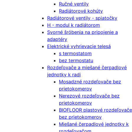
Ručné ventily
Radiátorové kohúty
Radiátorové ventily - spiatočky
H - modul k radiátorom
Svorné šróbenia na pripojenie a
adaptéry
Elektrické vyhrievacie telesá
s termostatom
bez termostatu
Rozdeľovače a miešané čerpadlové
jednotky k radi
Mosadzné rozdeľovače bez
prietokomerov
Nerezové rozdeľovače bez
prietokomerov
BIOFLOOR plastové rozdeľovače
bez prietokomerov
Miešané čerpadlové jednotky k
rozdeľovačom