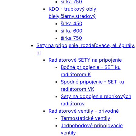
šírka 750
KDO - trubkový oblý
biely,čierny,stredový
šírka 450
šírka 600
šírka 750
Sety na pripojenie, rozdeľovače, el. špirály,
pr
Radiátorové SETY na pripojenie
Bočné pripojenie - SET ku
radiátorom K
Spodné pripojenie - SET ku
radiátorom VK
Sety na dopojenie rebríkových
radiátorov
Radiátorové ventily - prívodné
Termostatické ventily
Jednobodové pripojovacie
ventily