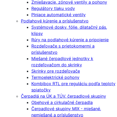
Zmiešavacie, zónové ventily a pohony
Regulátory tlaku vody
Plniace automatické ventily
Podlahové kúrenie a príslušenstvo
Systémové dosky, fólie, dilatačný pás,
klipsy
Rúry na podlahové kúrenie a pripojenie
Rozdeľovače s prietokomermi a
príslušenstvo
Miešané čerpadlové jednotky k
rozdeľovačom do skrinky
Skrinky pre rozdeľovače
Termoelektrické pohony
Kombibox RTL pre reguláciu podľa teploty
spiatočky
Čerpadlá na ÚK a TÚV, čerpadlové skupiny
Obehové a cirkulačné čerpadla
Čerpadlové skupiny MIX - miešané,
nemiešané a príslušenstvo