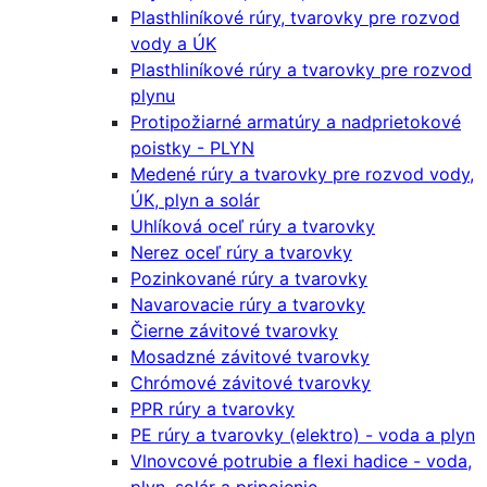
Plasthliníkové rúry, tvarovky pre rozvod
vody a ÚK
Plasthliníkové rúry a tvarovky pre rozvod
plynu
Protipožiarné armatúry a nadprietokové
poistky - PLYN
Medené rúry a tvarovky pre rozvod vody,
ÚK, plyn a solár
Uhlíková oceľ rúry a tvarovky
Nerez oceľ rúry a tvarovky
Pozinkované rúry a tvarovky
Navarovacie rúry a tvarovky
Čierne závitové tvarovky
Mosadzné závitové tvarovky
Chrómové závitové tvarovky
PPR rúry a tvarovky
PE rúry a tvarovky (elektro) - voda a plyn
Vlnovcové potrubie a flexi hadice - voda,