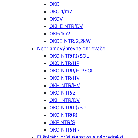
OKC
OKC 1/m2
OKCV
OKHE NTR/DV
OKF/1m2
OKCE NTR/2,2kW
Nepriamovýhrevné ohrievače
OKC NTR(R)/SOL
OKC NTR/HP
OKC NTRR/HP/SOL
OKC NTR/HV
OKH NTR/HV
OKC NTR/Z
OKH NTR/DV
OKC NTR(R)/BP
OKC NTR(R)
OKF NTR/S
OKC NTR/HR
El.špirály, príslušenstvo a náhradné d