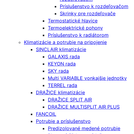
Príslušenstvo k rozdeľovačom
Skrinky pre rozdeľovače
Termostatické hlavice
Termoelektrické pohony
Príslušenstvo k radiátorom
Klimatizácie a potrubie na pripojenie
SINCLAIR klimatizácie
GALAXIS rada
KEYON rada
SKY rada
Multi VARIABLE vonkajšie jednotky
TERREL rada
DRAŽICE klimatizácie
DRAŽICE SPLIT AIR
DRAŽICE MULTISPLIT AIR PLUS
FANCOIL
Potrubie a príslušenstvo
Predizolované medené potrubie