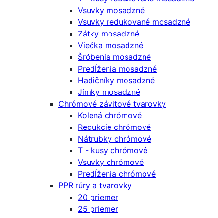
Vsuvky mosadzné
Vsuvky redukované mosadzné
Zátky mosadzné
Viečka mosadzné
Šróbenia mosadzné
Predĺženia mosadzné
Hadičníky mosadzné
Jímky mosadzné
Chrómové závitové tvarovky
Kolená chrómové
Redukcie chrómové
Nátrubky chrómové
T - kusy chrómové
Vsuvky chrómové
Predĺženia chrómové
PPR rúry a tvarovky
20 priemer
25 priemer