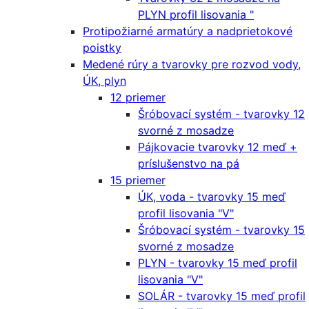
PLYN profil lisovania "
Protipožiarné armatúry a nadprietokové
poistky
Medené rúry a tvarovky pre rozvod vody,
ÚK, plyn
12 priemer
Šróbovací systém - tvarovky 12
svorné z mosadze
Pájkovacie tvarovky 12 meď +
príslušenstvo na pá
15 priemer
ÚK, voda - tvarovky 15 meď
profil lisovania "V"
Šróbovací systém - tvarovky 15
svorné z mosadze
PLYN - tvarovky 15 meď profil
lisovania "V"
SOLÁR - tvarovky 15 meď profil