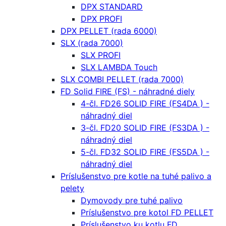
DPX STANDARD
DPX PROFI
DPX PELLET (rada 6000)
SLX (rada 7000)
SLX PROFI
SLX LAMBDA Touch
SLX COMBI PELLET (rada 7000)
FD Solid FIRE (FS) - náhradné diely
4-čl. FD26 SOLID FIRE (FS4DA ) -
náhradný diel
3-čl. FD20 SOLID FIRE (FS3DA ) -
náhradný diel
5-čl. FD32 SOLID FIRE (FS5DA ) -
náhradný diel
Príslušenstvo pre kotle na tuhé palivo a
pelety
Dymovody pre tuhé palivo
Príslušenstvo pre kotol FD PELLET
Príslušenstvo ku kotlu FD