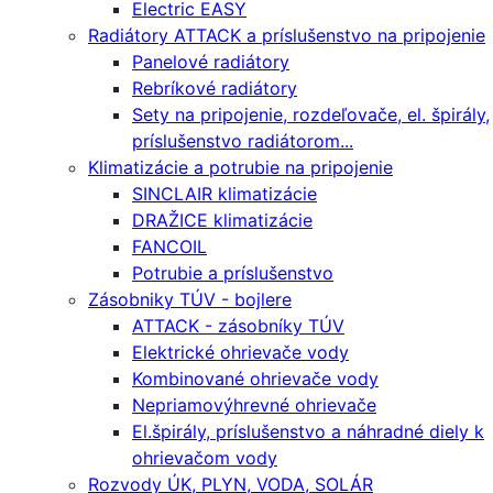
Electric EASY
Radiátory ATTACK a príslušenstvo na pripojenie
Panelové radiátory
Rebríkové radiátory
Sety na pripojenie, rozdeľovače, el. špirály,
príslušenstvo radiátorom...
Klimatizácie a potrubie na pripojenie
SINCLAIR klimatizácie
DRAŽICE klimatizácie
FANCOIL
Potrubie a príslušenstvo
Zásobniky TÚV - bojlere
ATTACK - zásobníky TÚV
Elektrické ohrievače vody
Kombinované ohrievače vody
Nepriamovýhrevné ohrievače
El.špirály, príslušenstvo a náhradné diely k
ohrievačom vody
Rozvody ÚK, PLYN, VODA, SOLÁR