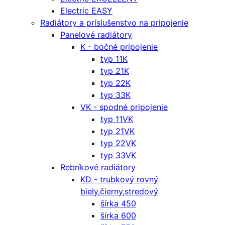
Electric EASY
Radiátory a príslušenstvo na pripojenie
Panelové radiátory
K - bočné pripojenie
typ 11K
typ 21K
typ 22K
typ 33K
VK - spodné pripojenie
typ 11VK
typ 21VK
typ 22VK
typ 33VK
Rebríkové radiátory
KD - trubkový rovný
biely,čierny,stredový
šírka 450
šírka 600