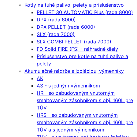
Kotly na tuhé palivo, pelety a príslušenstvo
PELLET 30 AUTOMATIC Plus (rada 8000)
DPX (rada 6000)
DPX PELLET (rada 6000)
SLX (rada 7000)
SLX COMBI PELLET (rada 7000)
FD Solid FIRE (FS) - náhradné diely
Príslušenstvo pre kotle na tuhé palivo a
pelety
Akumulačné nádrže s izoláciou, výmenníky
AK
AS - s jedným výmenníkom
HR - so zabudovaným vnútorným
smaltovaným zásobníkom s obj. 160L pre
TÚV
HRS - so zabudovaným vnútorným
smaltovaným zásobníkom s obj. 160L pre
TÚV a s jedným výmenníkom