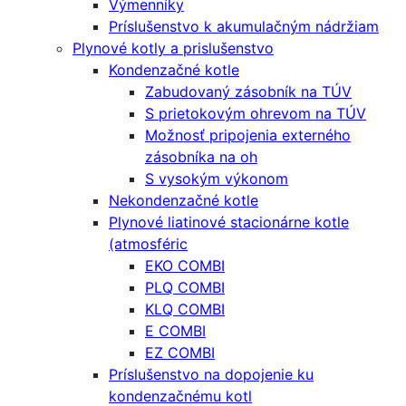
Výmenníky
Príslušenstvo k akumulačným nádržiam
Plynové kotly a prislušenstvo
Kondenzačné kotle
Zabudovaný zásobník na TÚV
S prietokovým ohrevom na TÚV
Možnosť pripojenia externého
zásobníka na oh
S vysokým výkonom
Nekondenzačné kotle
Plynové liatinové stacionárne kotle
(atmosféric
EKO COMBI
PLQ COMBI
KLQ COMBI
E COMBI
EZ COMBI
Príslušenstvo na dopojenie ku
kondenzačnému kotl