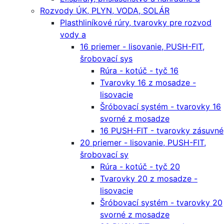
Rozvody ÚK, PLYN, VODA, SOLÁR
Plasthliníkové rúry, tvarovky pre rozvod
vody a
16 priemer - lisovanie, PUSH-FIT,
šrobovací sys
Rúra - kotúč - tyč 16
Tvarovky 16 z mosadze -
lisovacie
Šróbovací systém - tvarovky 16
svorné z mosadze
16 PUSH-FIT - tvarovky zásuvné
20 priemer - lisovanie, PUSH-FIT,
šrobovací sy
Rúra - kotúč - tyč 20
Tvarovky 20 z mosadze -
lisovacie
Šróbovací systém - tvarovky 20
svorné z mosadze