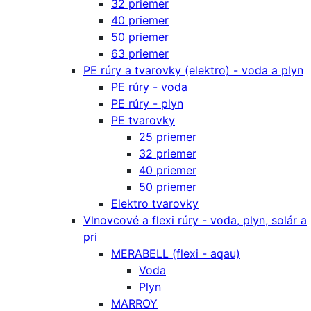
32 priemer
40 priemer
50 priemer
63 priemer
PE rúry a tvarovky (elektro) - voda a plyn
PE rúry - voda
PE rúry - plyn
PE tvarovky
25 priemer
32 priemer
40 priemer
50 priemer
Elektro tvarovky
Vlnovcové a flexi rúry - voda, plyn, solár a
pri
MERABELL (flexi - aqau)
Voda
Plyn
MARROY