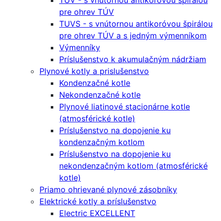
TUV - s vnútornou antikoróvou špirálou
pre ohrev TÚV
TUVS - s vnútornou antikoróvou špirálou
pre ohrev TÚV a s jedným výmenníkom
Výmenníky
Príslušenstvo k akumulačným nádržiam
Plynové kotly a prislušenstvo
Kondenzačné kotle
Nekondenzačné kotle
Plynové liatinové stacionárne kotle
(atmosférické kotle)
Príslušenstvo na dopojenie ku
kondenzačným kotlom
Príslušenstvo na dopojenie ku
nekondenzačným kotlom (atmosférické
kotle)
Priamo ohrievané plynové zásobníky
Elektrické kotly a príslušenstvo
Electric EXCELLENT