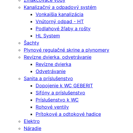
Zmäkčovače vody
Kanalizačný a odpadový systém
Vonkajšia kanalizácia
Vnútorný odpad - HT
Podlahové žľaby a rošty
HL System
Šachty
Plynové regulačné skrine a plynomery
Revízne dvierka, odvetrávanie
Revízne dvierka
Odvetrávanie
Sanita a príslušenstvo
Dopojenie k WC GEBERIT
Sifóny a príslušenstvo
Príslušenstvo k WC
Rohové ventily
Prítokové a odtokové hadice
Elektro
Náradie