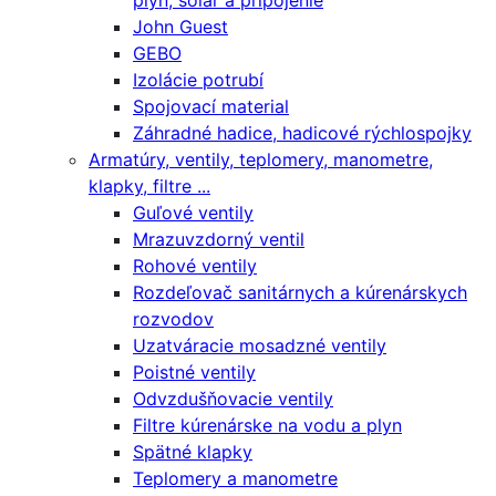
plyn, solár a pripojenie
John Guest
GEBO
Izolácie potrubí
Spojovací material
Záhradné hadice, hadicové rýchlospojky
Armatúry, ventily, teplomery, manometre,
klapky, filtre ...
Guľové ventily
Mrazuvzdorný ventil
Rohové ventily
Rozdeľovač sanitárnych a kúrenárskych
rozvodov
Uzatváracie mosadzné ventily
Poistné ventily
Odvzdušňovacie ventily
Filtre kúrenárske na vodu a plyn
Spätné klapky
Teplomery a manometre