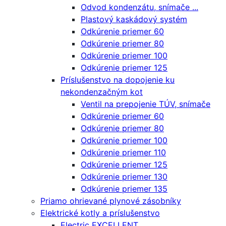
Odvod kondenzátu, snímače ...
Plastový kaskádový systém
Odkúrenie priemer 60
Odkúrenie priemer 80
Odkúrenie priemer 100
Odkúrenie priemer 125
Príslušenstvo na dopojenie ku
nekondenzačným kot
Ventil na prepojenie TÚV, snímače
Odkúrenie priemer 60
Odkúrenie priemer 80
Odkúrenie priemer 100
Odkúrenie priemer 110
Odkúrenie priemer 125
Odkúrenie priemer 130
Odkúrenie priemer 135
Priamo ohrievané plynové zásobníky
Elektrické kotly a príslušenstvo
Electric EXCELLENT