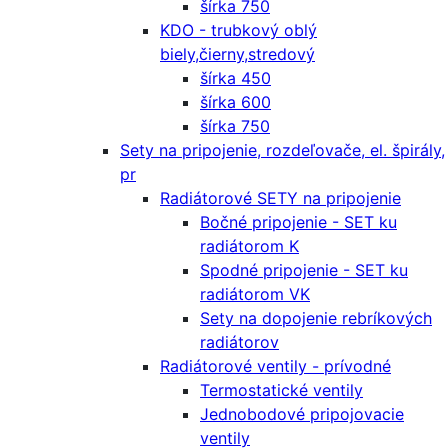
šírka 750
KDO - trubkový oblý
biely,čierny,stredový
šírka 450
šírka 600
šírka 750
Sety na pripojenie, rozdeľovače, el. špirály,
pr
Radiátorové SETY na pripojenie
Bočné pripojenie - SET ku
radiátorom K
Spodné pripojenie - SET ku
radiátorom VK
Sety na dopojenie rebríkových
radiátorov
Radiátorové ventily - prívodné
Termostatické ventily
Jednobodové pripojovacie
ventily