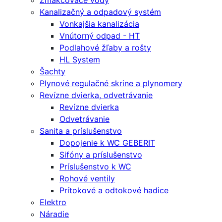
Zmäkčovače vody
Kanalizačný a odpadový systém
Vonkajšia kanalizácia
Vnútorný odpad - HT
Podlahové žľaby a rošty
HL System
Šachty
Plynové regulačné skrine a plynomery
Revízne dvierka, odvetrávanie
Revízne dvierka
Odvetrávanie
Sanita a príslušenstvo
Dopojenie k WC GEBERIT
Sifóny a príslušenstvo
Príslušenstvo k WC
Rohové ventily
Prítokové a odtokové hadice
Elektro
Náradie