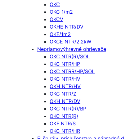
OKC
OKC 1/m2
OKCV
OKHE NTR/DV
OKF/1m2
OKCE NTR/2,2kW
Nepriamovýhrevné ohrievače
OKC NTR(R)/SOL
OKC NTR/HP
OKC NTRR/HP/SOL
OKC NTR/HV
OKH NTR/HV
OKC NTR/Z
OKH NTR/DV
OKC NTR(R)/BP
OKC NTR(R)
OKF NTR/S
OKC NTR/HR
El.špirály, príslušenstvo a náhradné d