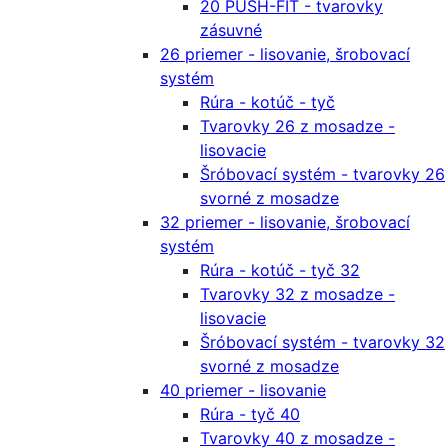
20 PUSH-FIT - tvarovky
zásuvné
26 priemer - lisovanie, šrobovací
systém
Rúra - kotúč - tyč
Tvarovky 26 z mosadze -
lisovacie
Šróbovací systém - tvarovky 26
svorné z mosadze
32 priemer - lisovanie, šrobovací
systém
Rúra - kotúč - tyč 32
Tvarovky 32 z mosadze -
lisovacie
Šróbovací systém - tvarovky 32
svorné z mosadze
40 priemer - lisovanie
Rúra - tyč 40
Tvarovky 40 z mosadze -