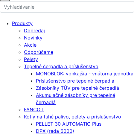
Produkty
Dopredaj
Novinky
Akcie
Odporúčame
Pelety
Tepelné čerpadla a príslušenstvo
MONOBLOK: vonkajšia - vnútorna jednotka
Príslušenstvo pre tepelné čerpadlá
Zásobníky TÚV pre tepelné čerpadlá
Akumulačné zásobníky pre tepelné
čerpadlá
FANCOIL
Kotly na tuhé palivo, pelety a príslušenstvo
PELLET 30 AUTOMATIC Plus
DPX (rada 6000)