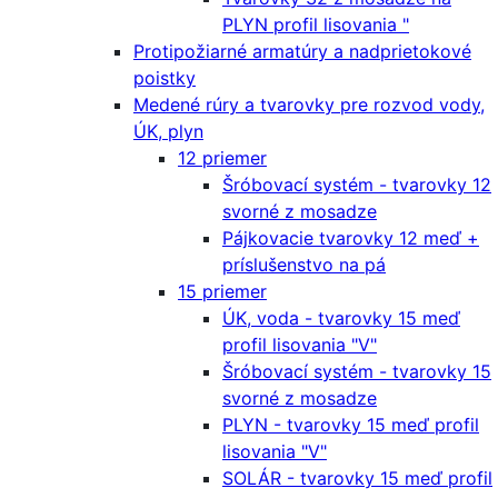
PLYN profil lisovania "
Protipožiarné armatúry a nadprietokové
poistky
Medené rúry a tvarovky pre rozvod vody,
ÚK, plyn
12 priemer
Šróbovací systém - tvarovky 12
svorné z mosadze
Pájkovacie tvarovky 12 meď +
príslušenstvo na pá
15 priemer
ÚK, voda - tvarovky 15 meď
profil lisovania "V"
Šróbovací systém - tvarovky 15
svorné z mosadze
PLYN - tvarovky 15 meď profil
lisovania "V"
SOLÁR - tvarovky 15 meď profil