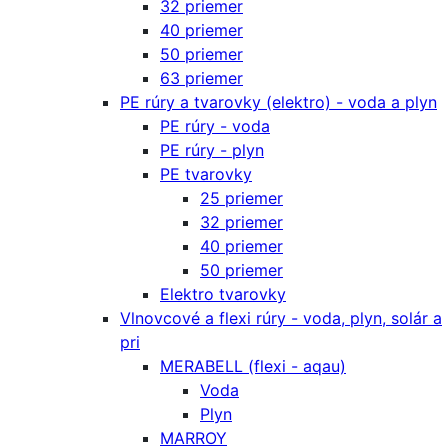
32 priemer
40 priemer
50 priemer
63 priemer
PE rúry a tvarovky (elektro) - voda a plyn
PE rúry - voda
PE rúry - plyn
PE tvarovky
25 priemer
32 priemer
40 priemer
50 priemer
Elektro tvarovky
Vlnovcové a flexi rúry - voda, plyn, solár a
pri
MERABELL (flexi - aqau)
Voda
Plyn
MARROY