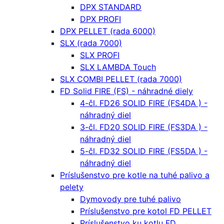
DPX STANDARD
DPX PROFI
DPX PELLET (rada 6000)
SLX (rada 7000)
SLX PROFI
SLX LAMBDA Touch
SLX COMBI PELLET (rada 7000)
FD Solid FIRE (FS) - náhradné diely
4-čl. FD26 SOLID FIRE (FS4DA ) -
náhradný diel
3-čl. FD20 SOLID FIRE (FS3DA ) -
náhradný diel
5-čl. FD32 SOLID FIRE (FS5DA ) -
náhradný diel
Príslušenstvo pre kotle na tuhé palivo a
pelety
Dymovody pre tuhé palivo
Príslušenstvo pre kotol FD PELLET
Príslušenstvo ku kotlu FD