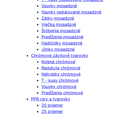
Vsuvky mosadzné
Vsuvky redukované mosadzné
Zátky mosadzné
Viečka mosadzné
Šróbenia mosadzné
Predĺženia mosadzné
Hadičníky mosadzné
Jímky mosadzné
Chrómové závitové tvarovky
Kolená chrómové
Redukcie chrómové
Nátrubky chrómové
T - kusy chrómové
Vsuvky chrómové
Predĺženia chrómové
PPR rúry a tvarovky
20 priemer
25 priemer