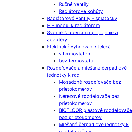
Ručné ventily
Radiátorové kohúty
Radiátorové ventily - spiatočky
H - modul k radiátorom
Svorné šróbenia na pripojenie a
adaptéry
Elektrické vyhrievacie telesá
s termostatom
bez termostatu
Rozdeľovače a miešané čerpadlové
jednotky k radi
Mosadzné rozdeľovače bez
prietokomerov
Nerezové rozdeľovače bez
prietokomerov
BIOFLOOR plastové rozdeľovače
bez prietokomerov
Miešané čerpadlové jednotky k
rozdeľovačom