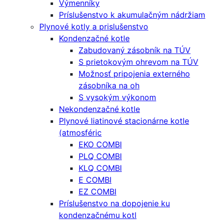
Výmenníky
Príslušenstvo k akumulačným nádržiam
Plynové kotly a prislušenstvo
Kondenzačné kotle
Zabudovaný zásobník na TÚV
S prietokovým ohrevom na TÚV
Možnosť pripojenia externého
zásobníka na oh
S vysokým výkonom
Nekondenzačné kotle
Plynové liatinové stacionárne kotle
(atmosféric
EKO COMBI
PLQ COMBI
KLQ COMBI
E COMBI
EZ COMBI
Príslušenstvo na dopojenie ku
kondenzačnému kotl