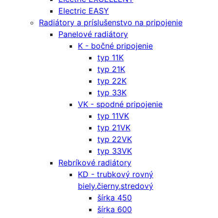
Electric EASY
Radiátory a príslušenstvo na pripojenie
Panelové radiátory
K - bočné pripojenie
typ 11K
typ 21K
typ 22K
typ 33K
VK - spodné pripojenie
typ 11VK
typ 21VK
typ 22VK
typ 33VK
Rebríkové radiátory
KD - trubkový rovný
biely,čierny,stredový
šírka 450
šírka 600