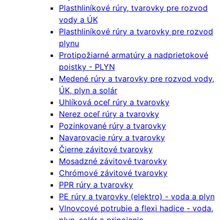
Plasthliníkové rúry, tvarovky pre rozvod
vody a ÚK
Plasthliníkové rúry a tvarovky pre rozvod
plynu
Protipožiarné armatúry a nadprietokové
poistky - PLYN
Medené rúry a tvarovky pre rozvod vody,
ÚK, plyn a solár
Uhlíková oceľ rúry a tvarovky
Nerez oceľ rúry a tvarovky
Pozinkované rúry a tvarovky
Navarovacie rúry a tvarovky
Čierne závitové tvarovky
Mosadzné závitové tvarovky
Chrómové závitové tvarovky
PPR rúry a tvarovky
PE rúry a tvarovky (elektro) - voda a plyn
Vlnovcové potrubie a flexi hadice - voda,