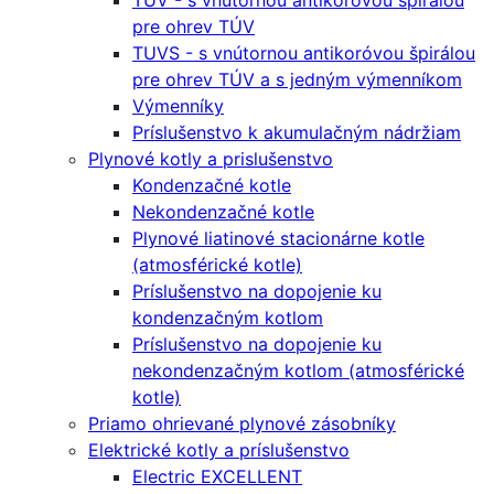
TUV - s vnútornou antikoróvou špirálou
pre ohrev TÚV
TUVS - s vnútornou antikoróvou špirálou
pre ohrev TÚV a s jedným výmenníkom
Výmenníky
Príslušenstvo k akumulačným nádržiam
Plynové kotly a prislušenstvo
Kondenzačné kotle
Nekondenzačné kotle
Plynové liatinové stacionárne kotle
(atmosférické kotle)
Príslušenstvo na dopojenie ku
kondenzačným kotlom
Príslušenstvo na dopojenie ku
nekondenzačným kotlom (atmosférické
kotle)
Priamo ohrievané plynové zásobníky
Elektrické kotly a príslušenstvo
Electric EXCELLENT