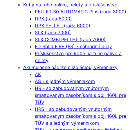
Kotly na tuhé palivo, pelety a príslušenstvo
PELLET 30 AUTOMATIC Plus (rada 8000)
DPX (rada 6000)
DPX PELLET (rada 6000)
SLX (rada 7000)
SLX COMBI PELLET (rada 7000)
FD Solid FIRE (FS) - náhradné diely
Príslušenstvo pre kotle na tuhé palivo a
pelety
Akumulačné nádrže s izoláciou, výmenníky
AK
AS - s jedným výmenníkom
HR - so zabudovaným vnútorným
smaltovaným zásobníkom s obj. 160L pre
TÚV
HRS - so zabudovaným vnútorným
smaltovaným zásobníkom s obj. 160L pre
TÚV a s jedným výmenníkom