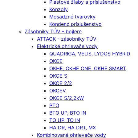
Plastové žľaby a príslušenstvo
Konzoly
Mosadzné tvarovky
Kondenz príslušenstvo
Zásobniky TÚV - bojlere
ATTACK - zásobníky TÚV
Elektrické ohrievače vody
QUADRIGA, VELIS, LYDOS HYBRID
OKCE
OKHE, OKHE ONE, OKHE SMART
OKCE S
OKCE 2/2
OKCEV
OKCE S/2,2kW
PTO
BTO UP, BTO IN
TO UP, TO IN
HA DR, HA DRT, MX
Kombinované ohrievače vody