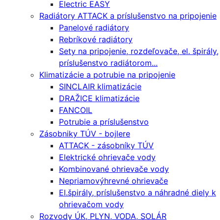
Electric EASY
Radiátory ATTACK a príslušenstvo na pripojenie
Panelové radiátory
Rebríkové radiátory
Sety na pripojenie, rozdeľovače, el. špirály,
príslušenstvo radiátorom...
Klimatizácie a potrubie na pripojenie
SINCLAIR klimatizácie
DRAŽICE klimatizácie
FANCOIL
Potrubie a príslušenstvo
Zásobniky TÚV - bojlere
ATTACK - zásobníky TÚV
Elektrické ohrievače vody
Kombinované ohrievače vody
Nepriamovýhrevné ohrievače
El.špirály, príslušenstvo a náhradné diely k
ohrievačom vody
Rozvody ÚK, PLYN, VODA, SOLÁR