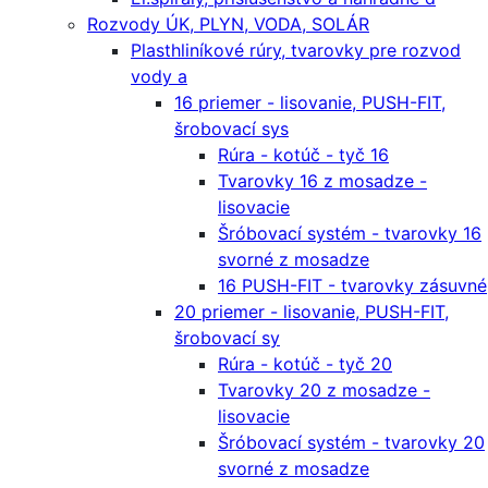
Rozvody ÚK, PLYN, VODA, SOLÁR
Plasthliníkové rúry, tvarovky pre rozvod
vody a
16 priemer - lisovanie, PUSH-FIT,
šrobovací sys
Rúra - kotúč - tyč 16
Tvarovky 16 z mosadze -
lisovacie
Šróbovací systém - tvarovky 16
svorné z mosadze
16 PUSH-FIT - tvarovky zásuvné
20 priemer - lisovanie, PUSH-FIT,
šrobovací sy
Rúra - kotúč - tyč 20
Tvarovky 20 z mosadze -
lisovacie
Šróbovací systém - tvarovky 20
svorné z mosadze