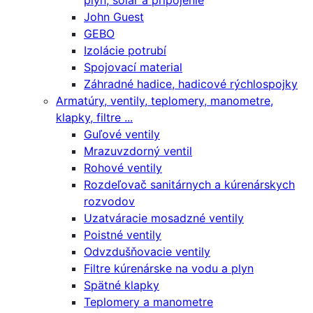
plyn, solár a pripojenie
John Guest
GEBO
Izolácie potrubí
Spojovací material
Záhradné hadice, hadicové rýchlospojky
Armatúry, ventily, teplomery, manometre,
klapky, filtre ...
Guľové ventily
Mrazuvzdorný ventil
Rohové ventily
Rozdeľovač sanitárnych a kúrenárskych
rozvodov
Uzatváracie mosadzné ventily
Poistné ventily
Odvzdušňovacie ventily
Filtre kúrenárske na vodu a plyn
Spätné klapky
Teplomery a manometre