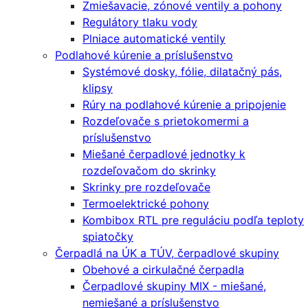
Zmiešavacie, zónové ventily a pohony
Regulátory tlaku vody
Plniace automatické ventily
Podlahové kúrenie a príslušenstvo
Systémové dosky, fólie, dilatačný pás,
klipsy
Rúry na podlahové kúrenie a pripojenie
Rozdeľovače s prietokomermi a
príslušenstvo
Miešané čerpadlové jednotky k
rozdeľovačom do skrinky
Skrinky pre rozdeľovače
Termoelektrické pohony
Kombibox RTL pre reguláciu podľa teploty
spiatočky
Čerpadlá na ÚK a TÚV, čerpadlové skupiny
Obehové a cirkulačné čerpadla
Čerpadlové skupiny MIX - miešané,
nemiešané a príslušenstvo