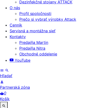
Dezinfekčné stojany ATTACK
O nás
Profil spoločnosti
Prečo si vybrať výrobky Attack
Cenník
Servisná a montážna sieť
Kontakty
Predajňa Martin
Predajňa Nitra
Obchodné oddelenie
YouTube
Hľadať
Partnerská zóna
0
Košík