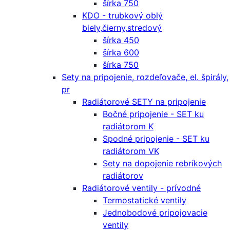
šírka 750
KDO - trubkový oblý
biely,čierny,stredový
šírka 450
šírka 600
šírka 750
Sety na pripojenie, rozdeľovače, el. špirály,
pr
Radiátorové SETY na pripojenie
Bočné pripojenie - SET ku
radiátorom K
Spodné pripojenie - SET ku
radiátorom VK
Sety na dopojenie rebríkových
radiátorov
Radiátorové ventily - prívodné
Termostatické ventily
Jednobodové pripojovacie
ventily