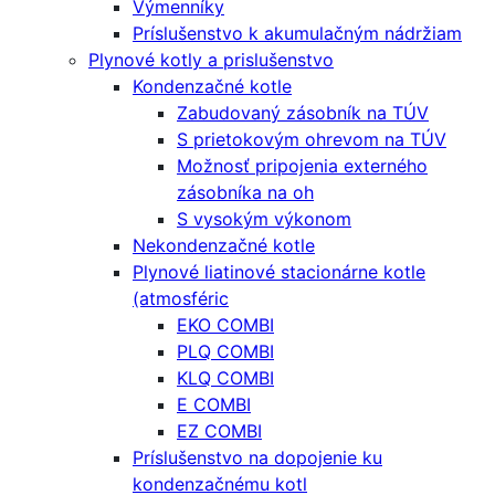
Výmenníky
Príslušenstvo k akumulačným nádržiam
Plynové kotly a prislušenstvo
Kondenzačné kotle
Zabudovaný zásobník na TÚV
S prietokovým ohrevom na TÚV
Možnosť pripojenia externého
zásobníka na oh
S vysokým výkonom
Nekondenzačné kotle
Plynové liatinové stacionárne kotle
(atmosféric
EKO COMBI
PLQ COMBI
KLQ COMBI
E COMBI
EZ COMBI
Príslušenstvo na dopojenie ku
kondenzačnému kotl