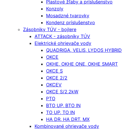
Plastové žľaby a príslušenstvo
Konzoly
Mosadzné tvarovky
Kondenz príslušenstvo
Zásobniky TÚV - bojlere
ATTACK - zásobníky TÚV
Elektrické ohrievače vody
QUADRIGA, VELIS, LYDOS HYBRID
OKCE
OKHE, OKHE ONE, OKHE SMART
OKCE S
OKCE 2/2
OKCEV
OKCE S/2,2kW
PTO
BTO UP, BTO IN
TO UP, TO IN
HA DR, HA DRT, MX
Kombinované ohrievače vody