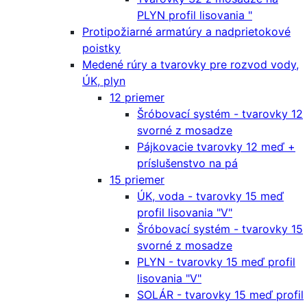
PLYN profil lisovania "
Protipožiarné armatúry a nadprietokové
poistky
Medené rúry a tvarovky pre rozvod vody,
ÚK, plyn
12 priemer
Šróbovací systém - tvarovky 12
svorné z mosadze
Pájkovacie tvarovky 12 meď +
príslušenstvo na pá
15 priemer
ÚK, voda - tvarovky 15 meď
profil lisovania "V"
Šróbovací systém - tvarovky 15
svorné z mosadze
PLYN - tvarovky 15 meď profil
lisovania "V"
SOLÁR - tvarovky 15 meď profil