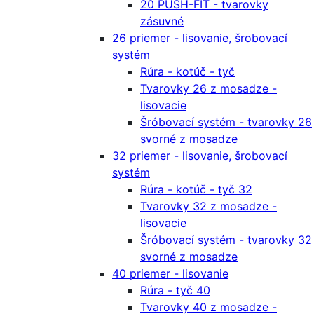
20 PUSH-FIT - tvarovky
zásuvné
26 priemer - lisovanie, šrobovací
systém
Rúra - kotúč - tyč
Tvarovky 26 z mosadze -
lisovacie
Šróbovací systém - tvarovky 26
svorné z mosadze
32 priemer - lisovanie, šrobovací
systém
Rúra - kotúč - tyč 32
Tvarovky 32 z mosadze -
lisovacie
Šróbovací systém - tvarovky 32
svorné z mosadze
40 priemer - lisovanie
Rúra - tyč 40
Tvarovky 40 z mosadze -