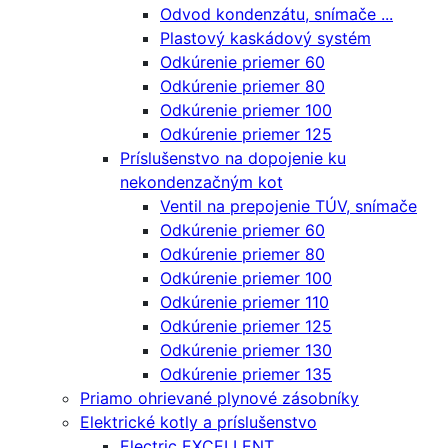
Odvod kondenzátu, snímače ...
Plastový kaskádový systém
Odkúrenie priemer 60
Odkúrenie priemer 80
Odkúrenie priemer 100
Odkúrenie priemer 125
Príslušenstvo na dopojenie ku
nekondenzačným kot
Ventil na prepojenie TÚV, snímače
Odkúrenie priemer 60
Odkúrenie priemer 80
Odkúrenie priemer 100
Odkúrenie priemer 110
Odkúrenie priemer 125
Odkúrenie priemer 130
Odkúrenie priemer 135
Priamo ohrievané plynové zásobníky
Elektrické kotly a príslušenstvo
Electric EXCELLENT