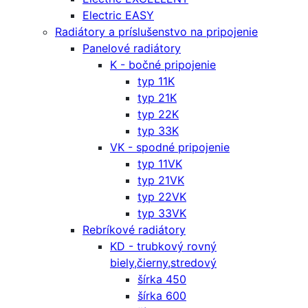
Electric EASY
Radiátory a príslušenstvo na pripojenie
Panelové radiátory
K - bočné pripojenie
typ 11K
typ 21K
typ 22K
typ 33K
VK - spodné pripojenie
typ 11VK
typ 21VK
typ 22VK
typ 33VK
Rebríkové radiátory
KD - trubkový rovný
biely,čierny,stredový
šírka 450
šírka 600