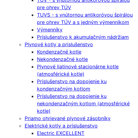
TUV - s vnútornou antikoróvou špirálou
pre ohrev TÚV
TUVS - s vnútornou antikoróvou špirálou
pre ohrev TÚV a s jedným výmenníkom
Výmenníky
Príslušenstvo k akumulačným nádržiam
Plynové kotly a prislušenstvo
Kondenzačné kotle
Nekondenzačné kotle
Plynové liatinové stacionárne kotle
(atmosférické kotle)
Príslušenstvo na dopojenie ku
kondenzačným kotlom
Príslušenstvo na dopojenie ku
nekondenzačným kotlom (atmosférické
kotle)
Priamo ohrievané plynové zásobníky
Elektrické kotly a príslušenstvo
Electric EXCELLENT