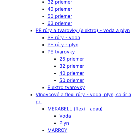
32 priemer
40 priemer
50 priemer
63 priemer
PE rúry a tvarovky (elektro) - voda a plyn
PE rúry - voda
PE rúry - plyn
PE tvarovky
25 priemer
32 priemer
40 priemer
50 priemer
Elektro tvarovky
Vlnovcové a flexi rúry - voda, plyn, solár a
pri
MERABELL (flexi - aqau)
Voda
Plyn
MARROY