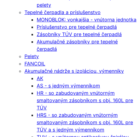
pelety
Tepelné čerpadla a príslušenstvo
MONOBLOK: vonkajšia - vnútorna jednotka
Príslušenstvo pre tepelné čerpadlá
Zásobníky TÚV pre tepelné čerpadlá
Akumulačné zásobníky pre tepelné
čerpadlá
Pelety
FANCOIL
Akumulačné nádrže s izoláciou, výmenníky
AK
AS - s jedným výmenníkom
HR - so zabudovaným vnútorným
smaltovaným zásobníkom s obj. 160L pre
TÚV
HRS - so zabudovaným vnútorným
smaltovaným zásobníkom s obj. 160L pre
TÚV a s jedným výmenníkom