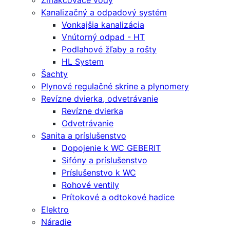
Zmäkčovače vody
Kanalizačný a odpadový systém
Vonkajšia kanalizácia
Vnútorný odpad - HT
Podlahové žľaby a rošty
HL System
Šachty
Plynové regulačné skrine a plynomery
Revízne dvierka, odvetrávanie
Revízne dvierka
Odvetrávanie
Sanita a príslušenstvo
Dopojenie k WC GEBERIT
Sifóny a príslušenstvo
Príslušenstvo k WC
Rohové ventily
Prítokové a odtokové hadice
Elektro
Náradie