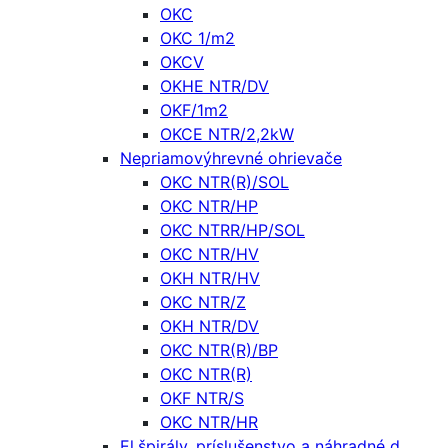
OKC
OKC 1/m2
OKCV
OKHE NTR/DV
OKF/1m2
OKCE NTR/2,2kW
Nepriamovýhrevné ohrievače
OKC NTR(R)/SOL
OKC NTR/HP
OKC NTRR/HP/SOL
OKC NTR/HV
OKH NTR/HV
OKC NTR/Z
OKH NTR/DV
OKC NTR(R)/BP
OKC NTR(R)
OKF NTR/S
OKC NTR/HR
El.špirály, príslušenstvo a náhradné d