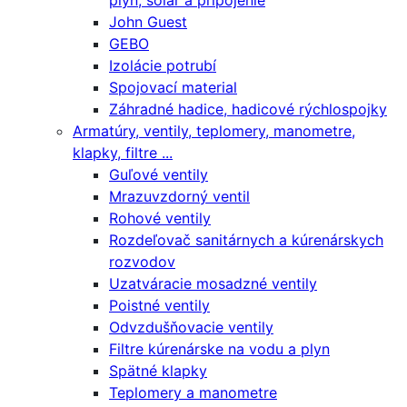
plyn, solár a pripojenie
John Guest
GEBO
Izolácie potrubí
Spojovací material
Záhradné hadice, hadicové rýchlospojky
Armatúry, ventily, teplomery, manometre,
klapky, filtre ...
Guľové ventily
Mrazuvzdorný ventil
Rohové ventily
Rozdeľovač sanitárnych a kúrenárskych
rozvodov
Uzatváracie mosadzné ventily
Poistné ventily
Odvzdušňovacie ventily
Filtre kúrenárske na vodu a plyn
Spätné klapky
Teplomery a manometre