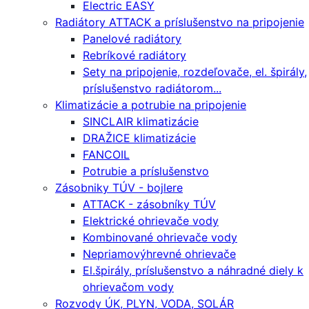
Electric EASY
Radiátory ATTACK a príslušenstvo na pripojenie
Panelové radiátory
Rebríkové radiátory
Sety na pripojenie, rozdeľovače, el. špirály,
príslušenstvo radiátorom...
Klimatizácie a potrubie na pripojenie
SINCLAIR klimatizácie
DRAŽICE klimatizácie
FANCOIL
Potrubie a príslušenstvo
Zásobniky TÚV - bojlere
ATTACK - zásobníky TÚV
Elektrické ohrievače vody
Kombinované ohrievače vody
Nepriamovýhrevné ohrievače
El.špirály, príslušenstvo a náhradné diely k
ohrievačom vody
Rozvody ÚK, PLYN, VODA, SOLÁR