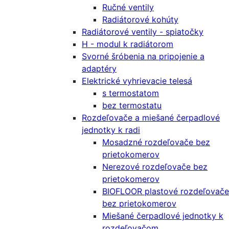
Ručné ventily
Radiátorové kohúty
Radiátorové ventily - spiatočky
H - modul k radiátorom
Svorné šróbenia na pripojenie a
adaptéry
Elektrické vyhrievacie telesá
s termostatom
bez termostatu
Rozdeľovače a miešané čerpadlové
jednotky k radi
Mosadzné rozdeľovače bez
prietokomerov
Nerezové rozdeľovače bez
prietokomerov
BIOFLOOR plastové rozdeľovače
bez prietokomerov
Miešané čerpadlové jednotky k
rozdeľovačom