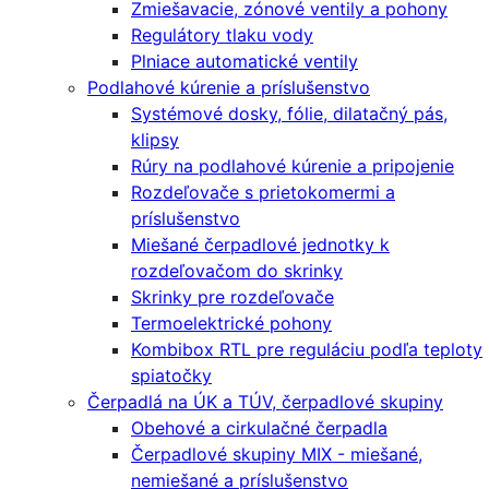
Zmiešavacie, zónové ventily a pohony
Regulátory tlaku vody
Plniace automatické ventily
Podlahové kúrenie a príslušenstvo
Systémové dosky, fólie, dilatačný pás,
klipsy
Rúry na podlahové kúrenie a pripojenie
Rozdeľovače s prietokomermi a
príslušenstvo
Miešané čerpadlové jednotky k
rozdeľovačom do skrinky
Skrinky pre rozdeľovače
Termoelektrické pohony
Kombibox RTL pre reguláciu podľa teploty
spiatočky
Čerpadlá na ÚK a TÚV, čerpadlové skupiny
Obehové a cirkulačné čerpadla
Čerpadlové skupiny MIX - miešané,
nemiešané a príslušenstvo