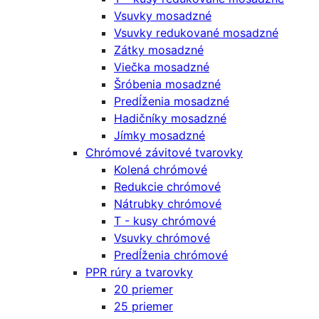
Vsuvky mosadzné
Vsuvky redukované mosadzné
Zátky mosadzné
Viečka mosadzné
Šróbenia mosadzné
Predĺženia mosadzné
Hadičníky mosadzné
Jímky mosadzné
Chrómové závitové tvarovky
Kolená chrómové
Redukcie chrómové
Nátrubky chrómové
T - kusy chrómové
Vsuvky chrómové
Predĺženia chrómové
PPR rúry a tvarovky
20 priemer
25 priemer