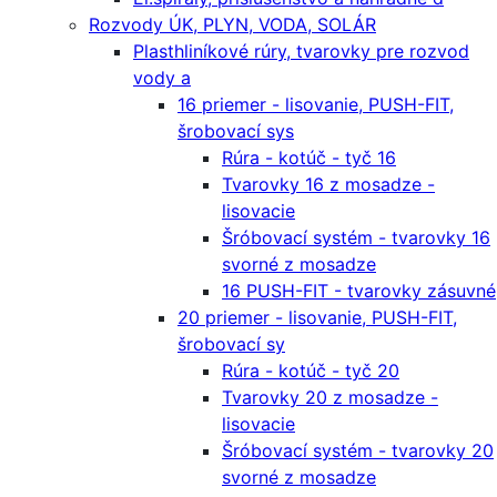
Rozvody ÚK, PLYN, VODA, SOLÁR
Plasthliníkové rúry, tvarovky pre rozvod
vody a
16 priemer - lisovanie, PUSH-FIT,
šrobovací sys
Rúra - kotúč - tyč 16
Tvarovky 16 z mosadze -
lisovacie
Šróbovací systém - tvarovky 16
svorné z mosadze
16 PUSH-FIT - tvarovky zásuvné
20 priemer - lisovanie, PUSH-FIT,
šrobovací sy
Rúra - kotúč - tyč 20
Tvarovky 20 z mosadze -
lisovacie
Šróbovací systém - tvarovky 20
svorné z mosadze