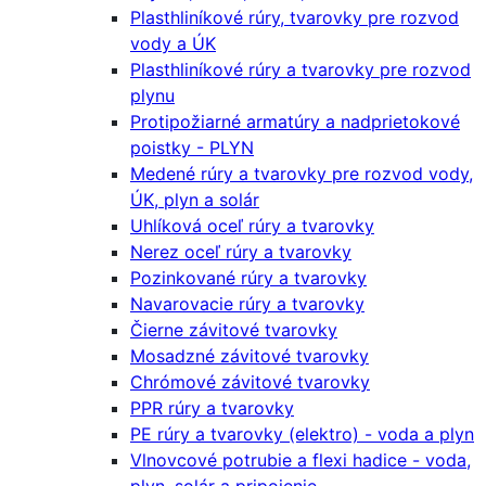
Plasthliníkové rúry, tvarovky pre rozvod
vody a ÚK
Plasthliníkové rúry a tvarovky pre rozvod
plynu
Protipožiarné armatúry a nadprietokové
poistky - PLYN
Medené rúry a tvarovky pre rozvod vody,
ÚK, plyn a solár
Uhlíková oceľ rúry a tvarovky
Nerez oceľ rúry a tvarovky
Pozinkované rúry a tvarovky
Navarovacie rúry a tvarovky
Čierne závitové tvarovky
Mosadzné závitové tvarovky
Chrómové závitové tvarovky
PPR rúry a tvarovky
PE rúry a tvarovky (elektro) - voda a plyn
Vlnovcové potrubie a flexi hadice - voda,