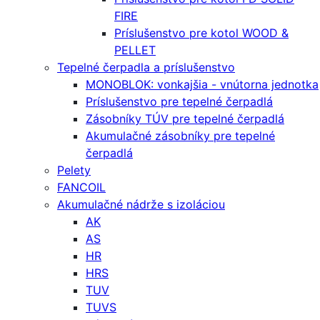
FIRE
Príslušenstvo pre kotol WOOD &
PELLET
Tepelné čerpadla a príslušenstvo
MONOBLOK: vonkajšia - vnútorna jednotka
Príslušenstvo pre tepelné čerpadlá
Zásobníky TÚV pre tepelné čerpadlá
Akumulačné zásobníky pre tepelné
čerpadlá
Pelety
FANCOIL
Akumulačné nádrže s izoláciou
AK
AS
HR
HRS
TUV
TUVS