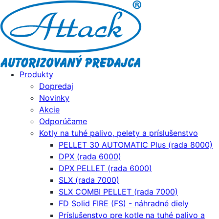
Produkty
Dopredaj
Novinky
Akcie
Odporúčame
Kotly na tuhé palivo, pelety a príslušenstvo
PELLET 30 AUTOMATIC Plus (rada 8000)
DPX (rada 6000)
DPX PELLET (rada 6000)
SLX (rada 7000)
SLX COMBI PELLET (rada 7000)
FD Solid FIRE (FS) - náhradné diely
Príslušenstvo pre kotle na tuhé palivo a