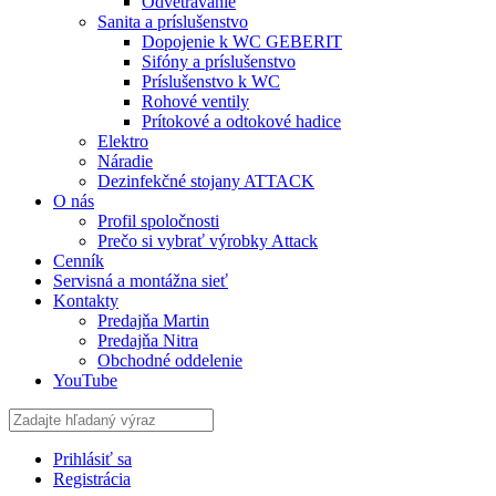
Odvetrávanie
Sanita a príslušenstvo
Dopojenie k WC GEBERIT
Sifóny a príslušenstvo
Príslušenstvo k WC
Rohové ventily
Prítokové a odtokové hadice
Elektro
Náradie
Dezinfekčné stojany ATTACK
O nás
Profil spoločnosti
Prečo si vybrať výrobky Attack
Cenník
Servisná a montážna sieť
Kontakty
Predajňa Martin
Predajňa Nitra
Obchodné oddelenie
YouTube
Prihlásiť sa
Registrácia