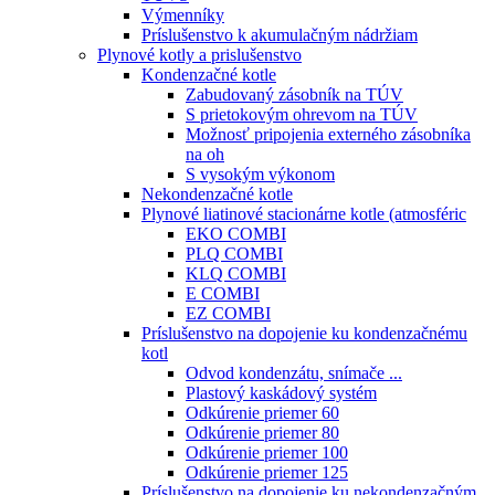
Výmenníky
Príslušenstvo k akumulačným nádržiam
Plynové kotly a prislušenstvo
Kondenzačné kotle
Zabudovaný zásobník na TÚV
S prietokovým ohrevom na TÚV
Možnosť pripojenia externého zásobníka
na oh
S vysokým výkonom
Nekondenzačné kotle
Plynové liatinové stacionárne kotle (atmosféric
EKO COMBI
PLQ COMBI
KLQ COMBI
E COMBI
EZ COMBI
Príslušenstvo na dopojenie ku kondenzačnému
kotl
Odvod kondenzátu, snímače ...
Plastový kaskádový systém
Odkúrenie priemer 60
Odkúrenie priemer 80
Odkúrenie priemer 100
Odkúrenie priemer 125
Príslušenstvo na dopojenie ku nekondenzačným