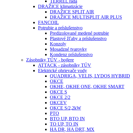
TERREL rada
DRAŽICE klimatizácie
DRAŽICE SPLIT AIR
DRAŽICE MULTISPLIT AIR PLUS
FANCOIL
Potrubie a príslušenstvo
Predizolované medené potrubie
Plastové žľaby a príslušenstvo
Konzoly
Mosadzné tvarovky
Kondenz príslušenstvo
Zásobniky TÚV - bojlere
ATTACK - zásobníky TÚV
Elektrické ohrievače vody
QUADRIGA, VELIS, LYDOS HYBRID
OKCE
OKHE, OKHE ONE, OKHE SMART
OKCE S
OKCE 2/2
OKCEV
OKCE S/2,2kW
PTO
BTO UP, BTO IN
TO UP, TO IN
HA DR, HA DRT, MX