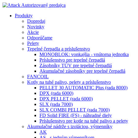
Produkty
Dopredaj
Novinky
Akcie
Odporúčame
Pelety
Tepelné čerpadla a príslušenstvo
MONOBLOK: vonkajšia - vnútorna jednotka
Príslušenstvo pre tepelné čerpadlá
Zásobníky TÚV pre tepelné čerpadlá
Akumulačné zásobníky pre tepelné čerpadlá
FANCOIL
Kotly na tuhé palivo, pelety a príslušenstvo
PELLET 30 AUTOMATIC Plus (rada 8000)
DPX (rada 6000)
DPX PELLET (rada 6000)
SLX (rada 7000)
SLX COMBI PELLET (rada 7000)
FD Solid FIRE (FS) - náhradné diely
Príslušenstvo pre kotle na tuhé palivo a pelety
Akumulačné nádrže s izoláciou, výmenníky
AK
AS - s jedným výmenníkom