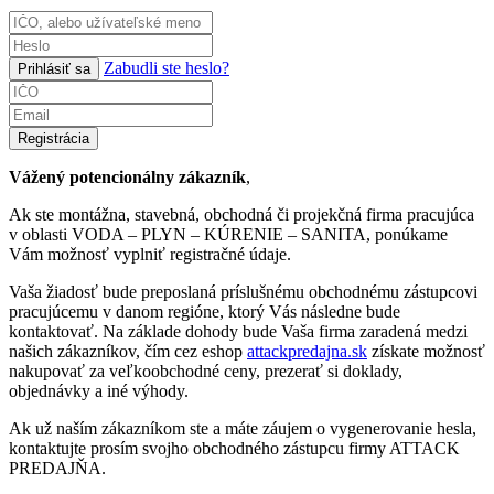
Zabudli ste heslo?
Prihlásiť sa
Registrácia
Vážený potencionálny zákazník
,
Ak ste montážna, stavebná, obchodná či projekčná firma pracujúca
v oblasti VODA – PLYN – KÚRENIE – SANITA, ponúkame
Vám možnosť vyplniť registračné údaje.
Vaša žiadosť bude preposlaná príslušnému obchodnému zástupcovi
pracujúcemu v danom regióne, ktorý Vás následne bude
kontaktovať. Na základe dohody bude Vaša firma zaradená medzi
našich zákazníkov, čím cez eshop
attackpredajna.sk
získate možnosť
nakupovať za veľkoobchodné ceny, prezerať si doklady,
objednávky a iné výhody.
Ak už naším zákazníkom ste a máte záujem o vygenerovanie hesla,
kontaktujte prosím svojho obchodného zástupcu firmy ATTACK
PREDAJŇA.