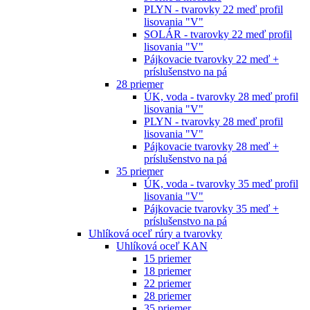
PLYN - tvarovky 22 meď profil
lisovania "V"
SOLÁR - tvarovky 22 meď profil
lisovania "V"
Pájkovacie tvarovky 22 meď +
príslušenstvo na pá
28 priemer
ÚK, voda - tvarovky 28 meď profil
lisovania "V"
PLYN - tvarovky 28 meď profil
lisovania "V"
Pájkovacie tvarovky 28 meď +
príslušenstvo na pá
35 priemer
ÚK, voda - tvarovky 35 meď profil
lisovania "V"
Pájkovacie tvarovky 35 meď +
príslušenstvo na pá
Uhlíková oceľ rúry a tvarovky
Uhlíková oceľ KAN
15 priemer
18 priemer
22 priemer
28 priemer
35 priemer