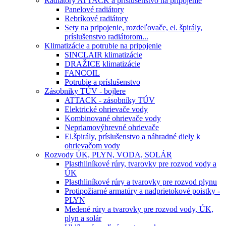
Radiátory ATTACK a príslušenstvo na pripojenie
Panelové radiátory
Rebríkové radiátory
Sety na pripojenie, rozdeľovače, el. špirály,
príslušenstvo radiátorom...
Klimatizácie a potrubie na pripojenie
SINCLAIR klimatizácie
DRAŽICE klimatizácie
FANCOIL
Potrubie a príslušenstvo
Zásobniky TÚV - bojlere
ATTACK - zásobníky TÚV
Elektrické ohrievače vody
Kombinované ohrievače vody
Nepriamovýhrevné ohrievače
El.špirály, príslušenstvo a náhradné diely k
ohrievačom vody
Rozvody ÚK, PLYN, VODA, SOLÁR
Plasthliníkové rúry, tvarovky pre rozvod vody a
ÚK
Plasthliníkové rúry a tvarovky pre rozvod plynu
Protipožiarné armatúry a nadprietokové poistky -
PLYN
Medené rúry a tvarovky pre rozvod vody, ÚK,
plyn a solár