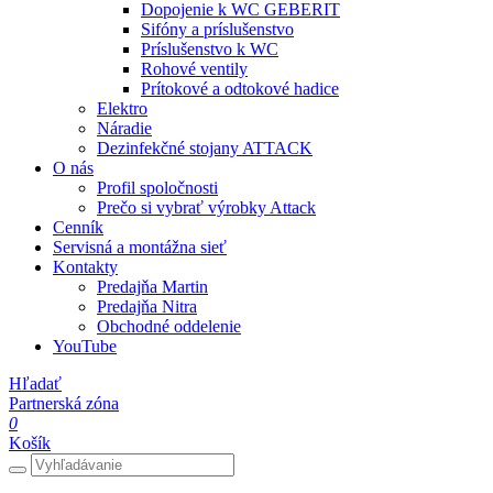
Dopojenie k WC GEBERIT
Sifóny a príslušenstvo
Príslušenstvo k WC
Rohové ventily
Prítokové a odtokové hadice
Elektro
Náradie
Dezinfekčné stojany ATTACK
O nás
Profil spoločnosti
Prečo si vybrať výrobky Attack
Cenník
Servisná a montážna sieť
Kontakty
Predajňa Martin
Predajňa Nitra
Obchodné oddelenie
YouTube
Hľadať
Partnerská zóna
0
Košík