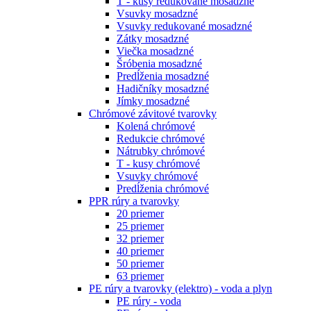
T - kusy redukované mosadzné
Vsuvky mosadzné
Vsuvky redukované mosadzné
Zátky mosadzné
Viečka mosadzné
Šróbenia mosadzné
Predĺženia mosadzné
Hadičníky mosadzné
Jímky mosadzné
Chrómové závitové tvarovky
Kolená chrómové
Redukcie chrómové
Nátrubky chrómové
T - kusy chrómové
Vsuvky chrómové
Predĺženia chrómové
PPR rúry a tvarovky
20 priemer
25 priemer
32 priemer
40 priemer
50 priemer
63 priemer
PE rúry a tvarovky (elektro) - voda a plyn
PE rúry - voda