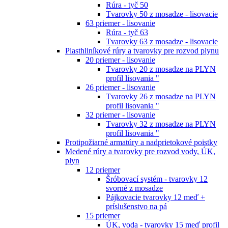
Rúra - tyč 50
Tvarovky 50 z mosadze - lisovacie
63 priemer - lisovanie
Rúra - tyč 63
Tvarovky 63 z mosadze - lisovacie
Plasthliníkové rúry a tvarovky pre rozvod plynu
20 priemer - lisovanie
Tvarovky 20 z mosadze na PLYN
profil lisovania "
26 priemer - lisovanie
Tvarovky 26 z mosadze na PLYN
profil lisovania "
32 priemer - lisovanie
Tvarovky 32 z mosadze na PLYN
profil lisovania "
Protipožiarné armatúry a nadprietokové poistky
Medené rúry a tvarovky pre rozvod vody, ÚK,
plyn
12 priemer
Šróbovací systém - tvarovky 12
svorné z mosadze
Pájkovacie tvarovky 12 meď +
príslušenstvo na pá
15 priemer
ÚK, voda - tvarovky 15 meď profil