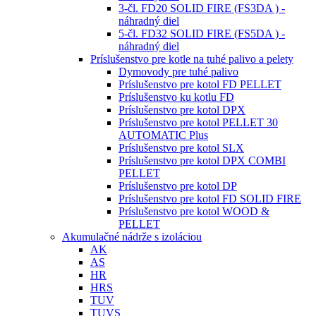
3-čl. FD20 SOLID FIRE (FS3DA ) -
náhradný diel
5-čl. FD32 SOLID FIRE (FS5DA ) -
náhradný diel
Príslušenstvo pre kotle na tuhé palivo a pelety
Dymovody pre tuhé palivo
Príslušenstvo pre kotol FD PELLET
Príslušenstvo ku kotlu FD
Príslušenstvo pre kotol DPX
Príslušenstvo pre kotol PELLET 30
AUTOMATIC Plus
Príslušenstvo pre kotol SLX
Príslušenstvo pre kotol DPX COMBI
PELLET
Príslušenstvo pre kotol DP
Príslušenstvo pre kotol FD SOLID FIRE
Príslušenstvo pre kotol WOOD &
PELLET
Akumulačné nádrže s izoláciou
AK
AS
HR
HRS
TUV
TUVS