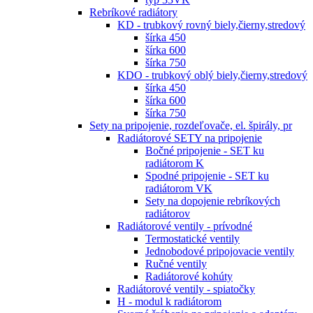
Rebríkové radiátory
KD - trubkový rovný biely,čierny,stredový
šírka 450
šírka 600
šírka 750
KDO - trubkový oblý biely,čierny,stredový
šírka 450
šírka 600
šírka 750
Sety na pripojenie, rozdeľovače, el. špirály, pr
Radiátorové SETY na pripojenie
Bočné pripojenie - SET ku
radiátorom K
Spodné pripojenie - SET ku
radiátorom VK
Sety na dopojenie rebríkových
radiátorov
Radiátorové ventily - prívodné
Termostatické ventily
Jednobodové pripojovacie ventily
Ručné ventily
Radiátorové kohúty
Radiátorové ventily - spiatočky
H - modul k radiátorom