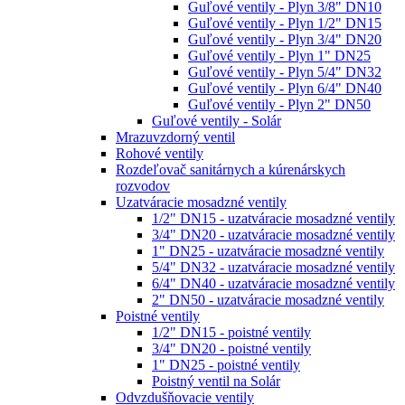
Guľové ventily - Plyn 3/8" DN10
Guľové ventily - Plyn 1/2" DN15
Guľové ventily - Plyn 3/4" DN20
Guľové ventily - Plyn 1" DN25
Guľové ventily - Plyn 5/4" DN32
Guľové ventily - Plyn 6/4" DN40
Guľové ventily - Plyn 2" DN50
Guľové ventily - Solár
Mrazuvzdorný ventil
Rohové ventily
Rozdeľovač sanitárnych a kúrenárskych
rozvodov
Uzatváracie mosadzné ventily
1/2" DN15 - uzatváracie mosadzné ventily
3/4" DN20 - uzatváracie mosadzné ventily
1" DN25 - uzatváracie mosadzné ventily
5/4" DN32 - uzatváracie mosadzné ventily
6/4" DN40 - uzatváracie mosadzné ventily
2" DN50 - uzatváracie mosadzné ventily
Poistné ventily
1/2" DN15 - poistné ventily
3/4" DN20 - poistné ventily
1" DN25 - poistné ventily
Poistný ventil na Solár
Odvzdušňovacie ventily