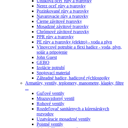
Uhlíková oceľ rúry a tvarovky
Nerez oceľ rúry a tvarovky
Pozinkované rúry a tvarovky
Navarovacie rúry a tvarovky
Čierne závitové tvarovky
Mosadzné závitové tvarovky
Chrómové závitové tvarovky
PPR rúry a tvarovky
PE rúry a tvarovky (elektro) - voda a plyn
Vlnovcové potrubie a flexi hadice - voda, plyn,
solár a pripojenie
John Guest
GEBO
Izolácie potrubí
Spojovací material
Záhradné hadice, hadicové rýchlospojky
Armatúry, ventily, teplomery, manometre, klapky, filtre
...
Guľové ventily
Mrazuvzdorný ventil
Rohové ventily
Rozdeľovač sanitárnych a kúrenárskych
rozvodov
Uzatváracie mosadzné ventily
Poistné ventily