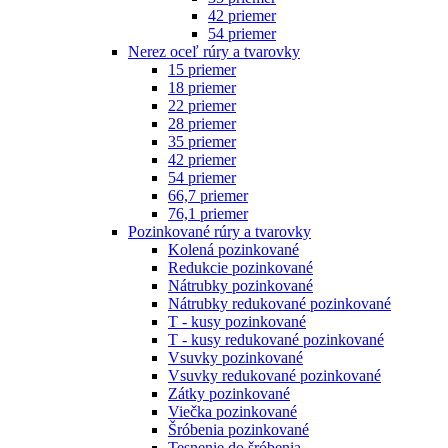
42 priemer
54 priemer
Nerez oceľ rúry a tvarovky
15 priemer
18 priemer
22 priemer
28 priemer
35 priemer
42 priemer
54 priemer
66,7 priemer
76,1 priemer
Pozinkované rúry a tvarovky
Kolená pozinkované
Redukcie pozinkované
Nátrubky pozinkované
Nátrubky redukované pozinkované
T - kusy pozinkované
T - kusy redukované pozinkované
Vsuvky pozinkované
Vsuvky redukované pozinkované
Zátky pozinkované
Viečka pozinkované
Šróbenia pozinkované
Tesnenie do šróbenia