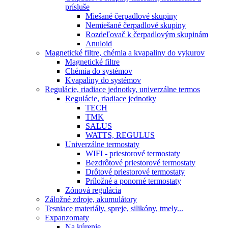
prísluše
Miešané čerpadlové skupiny
Nemiešané čerpadlové skupiny
Rozdeľovač k čerpadlovým skupinám
Anuloid
Magnetické filtre, chémia a kvapaliny do vykurov
Magnetické filtre
Chémia do systémov
Kvapaliny do systémov
Regulácie, riadiace jednotky, univerzálne termos
Regulácie, riadiace jednotky
TECH
TMK
SALUS
WATTS, REGULUS
Univerzálne termostaty
WIFI - priestorové termostaty
Bezdrôtové priestorové termostaty
Drôtové priestorové termostaty
Príložné a ponorné termostaty
Zónová regulácia
Záložné zdroje, akumulátory
Tesniace materiály, spreje, silikóny, tmely...
Expanzomaty
Na kúrenie