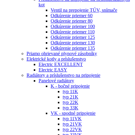
kot
Ventil na prepojenie TÚV, snímače
Odkúrenie priemer 60
Odkúrenie priemer 80
Odkúrenie priemer 100
Odkúrenie priemer 110
Odkúrenie priemer 125
Odkúrenie priemer 130
Odkúrenie priemer 135
Priamo ohrievané plynové zásobníky
Elektrické kotly a príslušenstvo
Electric EXCELLENT
Electric EASY
Radiátory a príslušenstvo na pripojenie
Panelové radiátory
K - bočné pripojenie
typ 11K
typ 21K
typ 22K
typ 33K
VK - spodné pripojenie
typ 11VK
typ 21VK
typ 22VK
typ 33VK