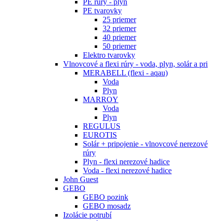
PE rúry - plyn
PE tvarovky
25 priemer
32 priemer
40 priemer
50 priemer
Elektro tvarovky
Vlnovcové a flexi rúry - voda, plyn, solár a pri
MERABELL (flexi - aqau)
Voda
Plyn
MARROY
Voda
Plyn
REGULUS
EUROTIS
Solár + pripojenie - vlnovcové nerezové
rúry
Plyn - flexi nerezové hadice
Voda - flexi nerezové hadice
John Guest
GEBO
GEBO pozink
GEBO mosadz
Izolácie potrubí