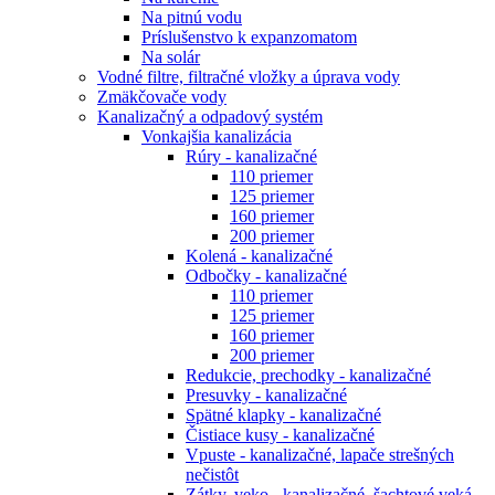
Na pitnú vodu
Príslušenstvo k expanzomatom
Na solár
Vodné filtre, filtračné vložky a úprava vody
Zmäkčovače vody
Kanalizačný a odpadový systém
Vonkajšia kanalizácia
Rúry - kanalizačné
110 priemer
125 priemer
160 priemer
200 priemer
Kolená - kanalizačné
Odbočky - kanalizačné
110 priemer
125 priemer
160 priemer
200 priemer
Redukcie, prechodky - kanalizačné
Presuvky - kanalizačné
Spätné klapky - kanalizačné
Čistiace kusy - kanalizačné
Vpuste - kanalizačné, lapače strešných
nečistôt
Zátky, veko - kanalizačné, šachtové veká