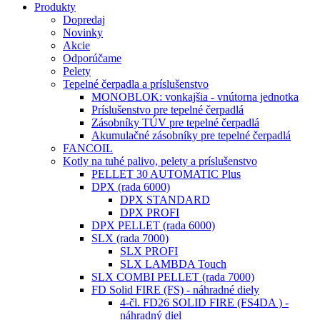
Produkty
Dopredaj
Novinky
Akcie
Odporúčame
Pelety
Tepelné čerpadla a príslušenstvo
MONOBLOK: vonkajšia - vnútorna jednotka
Príslušenstvo pre tepelné čerpadlá
Zásobníky TÚV pre tepelné čerpadlá
Akumulačné zásobníky pre tepelné čerpadlá
FANCOIL
Kotly na tuhé palivo, pelety a príslušenstvo
PELLET 30 AUTOMATIC Plus
DPX (rada 6000)
DPX STANDARD
DPX PROFI
DPX PELLET (rada 6000)
SLX (rada 7000)
SLX PROFI
SLX LAMBDA Touch
SLX COMBI PELLET (rada 7000)
FD Solid FIRE (FS) - náhradné diely
4-čl. FD26 SOLID FIRE (FS4DA ) -
náhradný diel