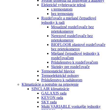
Svorné šróbenia na pripojenie a adaptéry
Elektrické vyhrievacie telesá
s termostatom
bez termostatu
Rozdeľovače a miešané čerpadlové
jednotky k radi
Mosadzné rozdeľovače bez
prietokomerov
Nerezové rozdeľovače bez
prietokomerov
BIOFLOOR plastové rozdeľovače
bez prietokomerov
Miešané čerpadlové jednotky k
rozdeľovačom
Príslušenstvo k rozdeľovačom
Skrinky pre rozdeľovače
Termostatické hlavice
Termoelektrické pohony
Príslušenstvo k radiátorom
Klimatizácie a potrubie na pripojenie
SINCLAIR klimatizácie
GALAXIS rada
KEYON rada
SKY rada
Multi VARIABLE vonkajšie jednotky