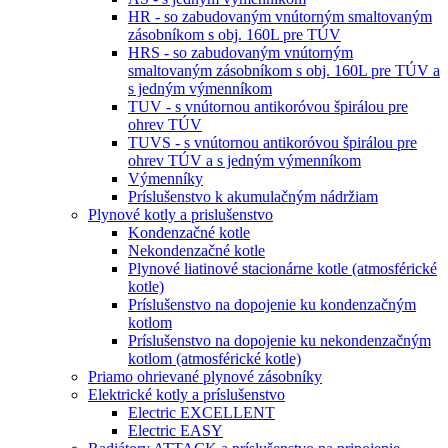
HR - so zabudovaným vnútorným smaltovaným
zásobníkom s obj. 160L pre TÚV
HRS - so zabudovaným vnútorným
smaltovaným zásobníkom s obj. 160L pre TÚV a
s jedným výmenníkom
TUV - s vnútornou antikoróvou špirálou pre
ohrev TÚV
TUVS - s vnútornou antikoróvou špirálou pre
ohrev TÚV a s jedným výmenníkom
Výmenníky
Príslušenstvo k akumulačným nádržiam
Plynové kotly a prislušenstvo
Kondenzačné kotle
Nekondenzačné kotle
Plynové liatinové stacionárne kotle (atmosférické
kotle)
Príslušenstvo na dopojenie ku kondenzačným
kotlom
Príslušenstvo na dopojenie ku nekondenzačným
kotlom (atmosférické kotle)
Priamo ohrievané plynové zásobníky
Elektrické kotly a príslušenstvo
Electric EXCELLENT
Electric EASY