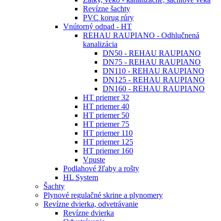
Revízne šachty
PVC korug rúry
Vnútorný odpad - HT
REHAU RAUPIANO - Odhlučnená
kanalizácia
DN50 - REHAU RAUPIANO
DN75 - REHAU RAUPIANO
DN110 - REHAU RAUPIANO
DN125 - REHAU RAUPIANO
DN160 - REHAU RAUPIANO
HT priemer 32
HT priemer 40
HT priemer 50
HT priemer 75
HT priemer 110
HT priemer 125
HT priemer 160
Vpuste
Podlahové žľaby a rošty
HL System
Šachty
Plynové regulačné skrine a plynomery
Revízne dvierka, odvetrávanie
Revízne dvierka