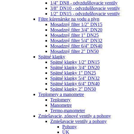
1/4" DN8 - odvzdušňovacie ventily
3/8" DN10 - odvzdušňovacie ventily
1/2" DN15 - odvzdušňovacie ventily
Filtre kúrenárske na vodu a plyn
Mosadzný filter 1/2" DN15
Mosadzný filter 3/4" DN20
Mosadzný filter 1" DN25
Mosadzný filter 5/4" DN32
Mosadzný filter 6/4" DN40
Mosadzný filter 2" DN50
Spätné klapky
Spätné klapky 1/2" DN15
Spätné klapky 3/4" DN20
Spätné klapky 1" DN25
Spätné klapky 5/4" DN32
Spätné klapky 6/4" DN40
Spätné klapky 2" DN50
Teplomery a manometre
Teplomery
Manometre
Termo-manometer
Zmiešavacie, zónové ventily a pohony
Zmiešavacie ventily a pohony
Pohony
ÚK