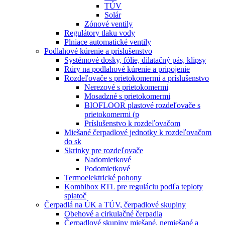
TÚV
Solár
Zónové ventily
Regulátory tlaku vody
Plniace automatické ventily
Podlahové kúrenie a príslušenstvo
Systémové dosky, fólie, dilatačný pás, klipsy
Rúry na podlahové kúrenie a pripojenie
Rozdeľovače s prietokomermi a príslušenstvo
Nerezové s prietokomermi
Mosadzné s prietokomermi
BIOFLOOR plastové rozdeľovače s
prietokomermi (p
Príslušenstvo k rozdeľovačom
Miešané čerpadlové jednotky k rozdeľovačom
do sk
Skrinky pre rozdeľovače
Nadomietkové
Podomietkové
Termoelektrické pohony
Kombibox RTL pre reguláciu podľa teploty
spiatoč
Čerpadlá na ÚK a TÚV, čerpadlové skupiny
Obehové a cirkulačné čerpadla
Čerpadlové skupiny miešané, nemiešané a