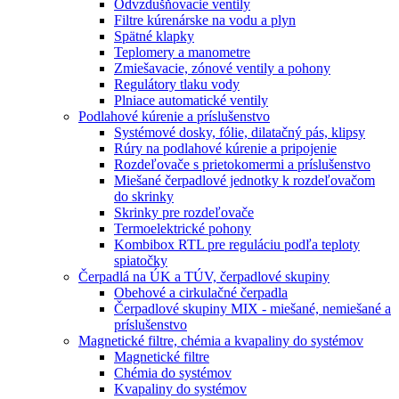
Odvzdušňovacie ventily
Filtre kúrenárske na vodu a plyn
Spätné klapky
Teplomery a manometre
Zmiešavacie, zónové ventily a pohony
Regulátory tlaku vody
Plniace automatické ventily
Podlahové kúrenie a príslušenstvo
Systémové dosky, fólie, dilatačný pás, klipsy
Rúry na podlahové kúrenie a pripojenie
Rozdeľovače s prietokomermi a príslušenstvo
Miešané čerpadlové jednotky k rozdeľovačom
do skrinky
Skrinky pre rozdeľovače
Termoelektrické pohony
Kombibox RTL pre reguláciu podľa teploty
spiatočky
Čerpadlá na ÚK a TÚV, čerpadlové skupiny
Obehové a cirkulačné čerpadla
Čerpadlové skupiny MIX - miešané, nemiešané a
príslušenstvo
Magnetické filtre, chémia a kvapaliny do systémov
Magnetické filtre
Chémia do systémov
Kvapaliny do systémov