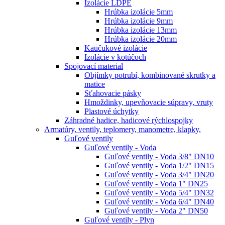
Izolácie LDPE
Hrúbka izolácie 5mm
Hrúbka izolácie 9mm
Hrúbka izolácie 13mm
Hrúbka izolácie 20mm
Kaučukové izolácie
Izolácie v kotúčoch
Spojovací material
Objímky potrubí, kombinované skrutky a
matice
Sťahovacie pásky
Hmoždinky, upevňovacie súpravy, vruty
Plastové úchytky
Záhradné hadice, hadicové rýchlospojky
Armatúry, ventily, teplomery, manometre, klapky,
Guľové ventily
Guľové ventily - Voda
Guľové ventily - Voda 3/8" DN10
Guľové ventily - Voda 1/2" DN15
Guľové ventily - Voda 3/4" DN20
Guľové ventily - Voda 1" DN25
Guľové ventily - Voda 5/4" DN32
Guľové ventily - Voda 6/4" DN40
Guľové ventily - Voda 2" DN50
Guľové ventily - Plyn