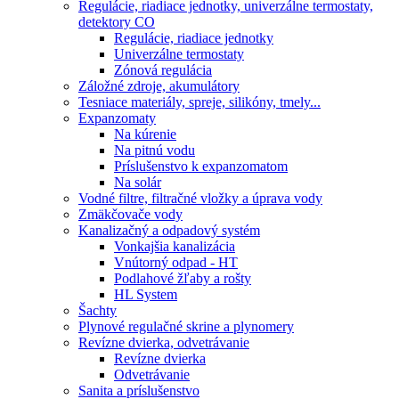
Regulácie, riadiace jednotky, univerzálne termostaty,
detektory CO
Regulácie, riadiace jednotky
Univerzálne termostaty
Zónová regulácia
Záložné zdroje, akumulátory
Tesniace materiály, spreje, silikóny, tmely...
Expanzomaty
Na kúrenie
Na pitnú vodu
Príslušenstvo k expanzomatom
Na solár
Vodné filtre, filtračné vložky a úprava vody
Zmäkčovače vody
Kanalizačný a odpadový systém
Vonkajšia kanalizácia
Vnútorný odpad - HT
Podlahové žľaby a rošty
HL System
Šachty
Plynové regulačné skrine a plynomery
Revízne dvierka, odvetrávanie
Revízne dvierka
Odvetrávanie
Sanita a príslušenstvo