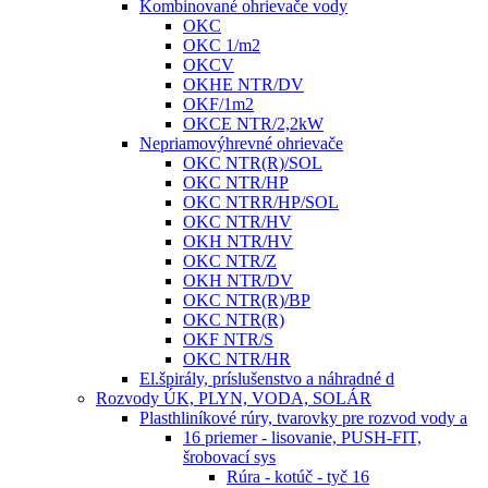
Kombinované ohrievače vody
OKC
OKC 1/m2
OKCV
OKHE NTR/DV
OKF/1m2
OKCE NTR/2,2kW
Nepriamovýhrevné ohrievače
OKC NTR(R)/SOL
OKC NTR/HP
OKC NTRR/HP/SOL
OKC NTR/HV
OKH NTR/HV
OKC NTR/Z
OKH NTR/DV
OKC NTR(R)/BP
OKC NTR(R)
OKF NTR/S
OKC NTR/HR
El.špirály, príslušenstvo a náhradné d
Rozvody ÚK, PLYN, VODA, SOLÁR
Plasthliníkové rúry, tvarovky pre rozvod vody a
16 priemer - lisovanie, PUSH-FIT,
šrobovací sys
Rúra - kotúč - tyč 16