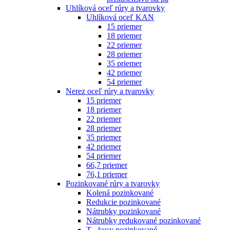
Uhlíková oceľ rúry a tvarovky
Uhlíková oceľ KAN
15 priemer
18 priemer
22 priemer
28 priemer
35 priemer
42 priemer
54 priemer
Nerez oceľ rúry a tvarovky
15 priemer
18 priemer
22 priemer
28 priemer
35 priemer
42 priemer
54 priemer
66,7 priemer
76,1 priemer
Pozinkované rúry a tvarovky
Kolená pozinkované
Redukcie pozinkované
Nátrubky pozinkované
Nátrubky redukované pozinkované
T - kusy pozinkované