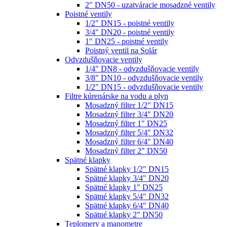
2" DN50 - uzatváracie mosadzné ventily
Poistné ventily
1/2" DN15 - poistné ventily
3/4" DN20 - poistné ventily
1" DN25 - poistné ventily
Poistný ventil na Solár
Odvzdušňovacie ventily
1/4" DN8 - odvzdušňovacie ventily
3/8" DN10 - odvzdušňovacie ventily
1/2" DN15 - odvzdušňovacie ventily
Filtre kúrenárske na vodu a plyn
Mosadzný filter 1/2" DN15
Mosadzný filter 3/4" DN20
Mosadzný filter 1" DN25
Mosadzný filter 5/4" DN32
Mosadzný filter 6/4" DN40
Mosadzný filter 2" DN50
Spätné klapky
Spätné klapky 1/2" DN15
Spätné klapky 3/4" DN20
Spätné klapky 1" DN25
Spätné klapky 5/4" DN32
Spätné klapky 6/4" DN40
Spätné klapky 2" DN50
Teplomery a manometre