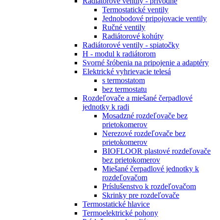
Radiátorové ventily - prívodné
Termostatické ventily
Jednobodové pripojovacie ventily
Ručné ventily
Radiátorové kohúty
Radiátorové ventily - spiatočky
H - modul k radiátorom
Svorné šróbenia na pripojenie a adaptéry
Elektrické vyhrievacie telesá
s termostatom
bez termostatu
Rozdeľovače a miešané čerpadlové
jednotky k radi
Mosadzné rozdeľovače bez
prietokomerov
Nerezové rozdeľovače bez
prietokomerov
BIOFLOOR plastové rozdeľovače
bez prietokomerov
Miešané čerpadlové jednotky k
rozdeľovačom
Príslušenstvo k rozdeľovačom
Skrinky pre rozdeľovače
Termostatické hlavice
Termoelektrické pohony