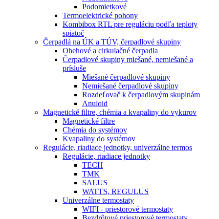
Podomietkové
Termoelektrické pohony
Kombibox RTL pre reguláciu podľa teploty
spiatoč
Čerpadlá na ÚK a TÚV, čerpadlové skupiny
Obehové a cirkulačné čerpadla
Čerpadlové skupiny miešané, nemiešané a
prísluše
Miešané čerpadlové skupiny
Nemiešané čerpadlové skupiny
Rozdeľovač k čerpadlovým skupinám
Anuloid
Magnetické filtre, chémia a kvapaliny do vykurov
Magnetické filtre
Chémia do systémov
Kvapaliny do systémov
Regulácie, riadiace jednotky, univerzálne termos
Regulácie, riadiace jednotky
TECH
TMK
SALUS
WATTS, REGULUS
Univerzálne termostaty
WIFI - priestorové termostaty
Bezdrôtové priestorové termostaty