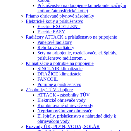
kotlom
Príslušenstvo na dopojenie ku nekondenzačným
kotlom (atmosférické kotle)
Priamo ohrievané plynové zásobníky
Elektrické kotly a príslušenstvo
Electric EXCELLENT
Electric EASY
Radiátory ATTACK a príslušenstvo na pripojenie
Panelové radiátory
Rebríkové radiátory
Sety na pripojenie, rozdeľovače, el. špirály,
príslušenstvo radiátorom...
Klimatizácie a potrubie na pripojenie
SINCLAIR klimatizácie
DRAŽICE klimatizácie
FANCOIL
Potrubie a príslušenstvo
Zásobniky TÚV - bojlere
ATTACK - zásobníky TÚV
Elektrické ohrievače vody
Kombinované ohrievače vody
Nepriamovýhrevné ohrievače
El.špirály, príslušenstvo a náhradné diely k
ohrievačom vody
Rozvody ÚK, PLYN, VODA, SOLÁR