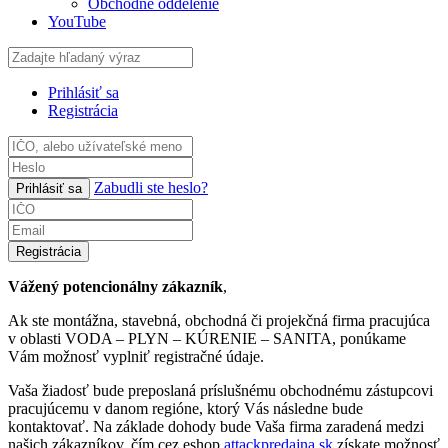
Obchodné oddelenie
YouTube
Prihlásiť sa
Registrácia
Zabudli ste heslo?
Prihlásiť sa
Registrácia
Vážený potencionálny zákazník
,
Ak ste montážna, stavebná, obchodná či projekčná firma pracujúca
v oblasti VODA – PLYN – KÚRENIE – SANITA, ponúkame
Vám možnosť vyplniť registračné údaje.
Vaša žiadosť bude preposlaná príslušnému obchodnému zástupcovi
pracujúcemu v danom regióne, ktorý Vás následne bude
kontaktovať. Na základe dohody bude Vaša firma zaradená medzi
našich zákazníkov, čím cez eshop
attackpredajna.sk
získate možnosť