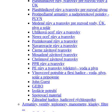
Plasthliníkové rúry, tvarovky pre rozvod vody a
ÚK
Plasthliníkové rúry a tvarovky pre rozvod plynu
Protipožiarné armatúry a nadprietokové poistky -
PLYN
Medené rúry a tvarovky pre rozvod vody, ÚK,
plyn a solár
Uhlíková oceľ rúry a tvarovky
Nerez oceľ rúry a tvarovky
Pozinkované rúry a tvarovky
Navarovacie rúry a tvarovky
Čierne závitové tvarovky
Mosadzné závitové tvarovky
Chrómové závitové tvarovky
PPR rúry a tvarovky
PE rúry a tvarovky (elektro) - voda a plyn
Vlnovcové potrubie a flexi hadice - voda, plyn,
solár a pripojenie
John Guest
GEBO
Izolácie potrubí
Spojovací material
Záhradné hadice, hadicové rýchlospojky
Armatúry, ventily, teplomery, manometre, klapky, filtre
...