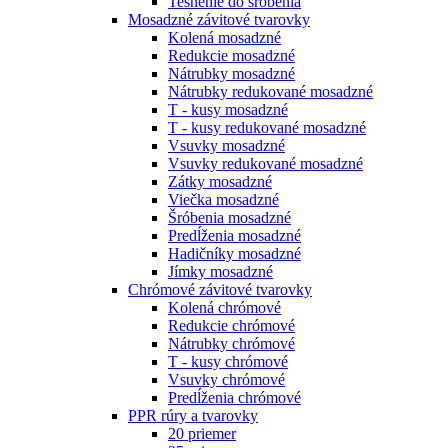
Tesnenie do šróbenia
Mosadzné závitové tvarovky
Kolená mosadzné
Redukcie mosadzné
Nátrubky mosadzné
Nátrubky redukované mosadzné
T - kusy mosadzné
T - kusy redukované mosadzné
Vsuvky mosadzné
Vsuvky redukované mosadzné
Zátky mosadzné
Viečka mosadzné
Šróbenia mosadzné
Predĺženia mosadzné
Hadičníky mosadzné
Jímky mosadzné
Chrómové závitové tvarovky
Kolená chrómové
Redukcie chrómové
Nátrubky chrómové
T - kusy chrómové
Vsuvky chrómové
Predĺženia chrómové
PPR rúry a tvarovky
20 priemer