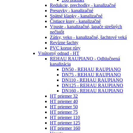
Redukcie, prechodky - kanalizačné
Presuvky - kanalizačné
Spätné klapky - kanalizačné
Čistiace kusy - kanalizačné
Vpuste - kanalizačné, lapače strešných
nečistôt
Zátky, veko - kanalizačné, šachtové veká
Revízne šachty
PVC korug rúry
Vnútorný odpad - HT
REHAU RAUPIANO - Odhlučnená
kanalizácia
DN50 - REHAU RAUPIANO
DN75 - REHAU RAUPIANO
DN110 - REHAU RAUPIANO
DN125 - REHAU RAUPIANO
DN160 - REHAU RAUPIANO
HT priemer 32
HT priemer 40
HT priemer 50
HT priemer 75
HT priemer 110
HT priemer 125
HT priemer 160