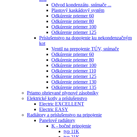
Odvod kondenzátu, snímače ...
Plastový kaskádový systém
Odkúrenie priemer 60
Odkúrenie priemer 80
Odkúrenie priemer 100
Odkúrenie priemer 125
Príslušenstvo na dopojenie ku nekondenzačným
kot
Ventil na prepojenie TÚV, snímače
Odkúrenie priemer 60
Odkúrenie priemer 80
Odkúrenie priemer 100
Odkúrenie priemer 110
Odkúrenie priemer 125
Odkúrenie priemer 130
Odkúrenie priemer 135
Priamo ohrievané plynové zásobníky
Elektrické kotly a príslušenstvo
Electric EXCELLENT
Electric EASY
Radiátory a príslušenstvo na pripojenie
Panelové radiátory
K - bočné pripojenie
typ 11K
typ 21K