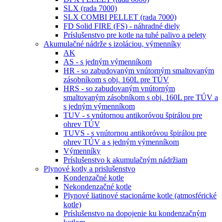
SLX (rada 7000)
SLX COMBI PELLET (rada 7000)
FD Solid FIRE (FS) - náhradné diely
Príslušenstvo pre kotle na tuhé palivo a pelety
Akumulačné nádrže s izoláciou, výmenníky
AK
AS - s jedným výmenníkom
HR - so zabudovaným vnútorným smaltovaným
zásobníkom s obj. 160L pre TÚV
HRS - so zabudovaným vnútorným
smaltovaným zásobníkom s obj. 160L pre TÚV a
s jedným výmenníkom
TUV - s vnútornou antikoróvou špirálou pre
ohrev TÚV
TUVS - s vnútornou antikoróvou špirálou pre
ohrev TÚV a s jedným výmenníkom
Výmenníky
Príslušenstvo k akumulačným nádržiam
Plynové kotly a prislušenstvo
Kondenzačné kotle
Nekondenzačné kotle
Plynové liatinové stacionárne kotle (atmosférické
kotle)
Príslušenstvo na dopojenie ku kondenzačným