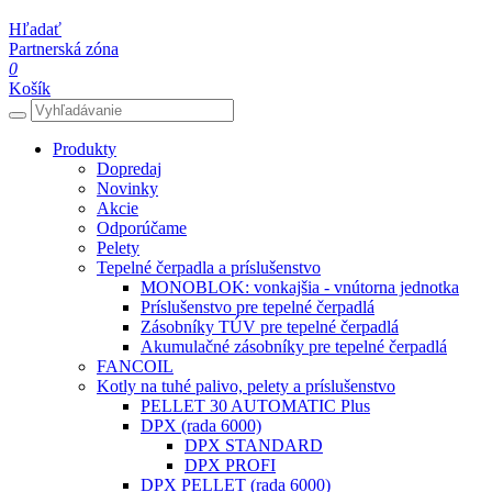
Hľadať
Partnerská zóna
0
Košík
Produkty
Dopredaj
Novinky
Akcie
Odporúčame
Pelety
Tepelné čerpadla a príslušenstvo
MONOBLOK: vonkajšia - vnútorna jednotka
Príslušenstvo pre tepelné čerpadlá
Zásobníky TÚV pre tepelné čerpadlá
Akumulačné zásobníky pre tepelné čerpadlá
FANCOIL
Kotly na tuhé palivo, pelety a príslušenstvo
PELLET 30 AUTOMATIC Plus
DPX (rada 6000)
DPX STANDARD
DPX PROFI
DPX PELLET (rada 6000)