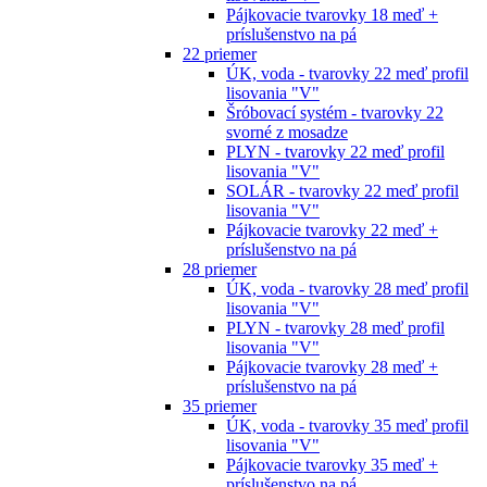
Pájkovacie tvarovky 18 meď +
príslušenstvo na pá
22 priemer
ÚK, voda - tvarovky 22 meď profil
lisovania "V"
Šróbovací systém - tvarovky 22
svorné z mosadze
PLYN - tvarovky 22 meď profil
lisovania "V"
SOLÁR - tvarovky 22 meď profil
lisovania "V"
Pájkovacie tvarovky 22 meď +
príslušenstvo na pá
28 priemer
ÚK, voda - tvarovky 28 meď profil
lisovania "V"
PLYN - tvarovky 28 meď profil
lisovania "V"
Pájkovacie tvarovky 28 meď +
príslušenstvo na pá
35 priemer
ÚK, voda - tvarovky 35 meď profil
lisovania "V"
Pájkovacie tvarovky 35 meď +
príslušenstvo na pá