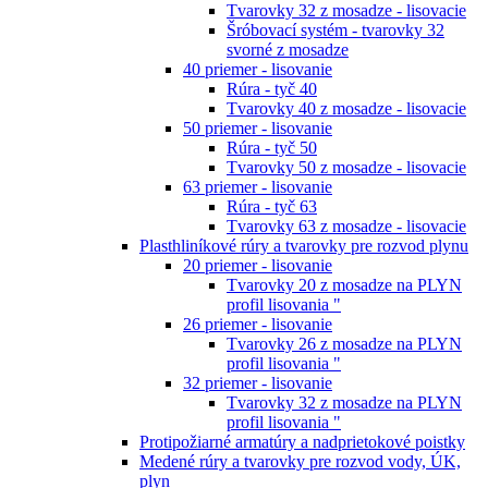
Tvarovky 32 z mosadze - lisovacie
Šróbovací systém - tvarovky 32
svorné z mosadze
40 priemer - lisovanie
Rúra - tyč 40
Tvarovky 40 z mosadze - lisovacie
50 priemer - lisovanie
Rúra - tyč 50
Tvarovky 50 z mosadze - lisovacie
63 priemer - lisovanie
Rúra - tyč 63
Tvarovky 63 z mosadze - lisovacie
Plasthliníkové rúry a tvarovky pre rozvod plynu
20 priemer - lisovanie
Tvarovky 20 z mosadze na PLYN
profil lisovania "
26 priemer - lisovanie
Tvarovky 26 z mosadze na PLYN
profil lisovania "
32 priemer - lisovanie
Tvarovky 32 z mosadze na PLYN
profil lisovania "
Protipožiarné armatúry a nadprietokové poistky
Medené rúry a tvarovky pre rozvod vody, ÚK,
plyn