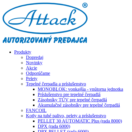
Produkty
Dopredaj
Novinky
Akcie
Odporúčame
Pelety
Tepelné čerpadla a príslušenstvo
MONOBLOK: vonkajšia - vnútorna jednotka
Príslušenstvo pre tepelné čerpadlá
Zásobníky TÚV pre tepelné čerpadlá
Akumulačné zásobníky pre tepelné čerpadlá
FANCOIL
Kotly na tuhé palivo, pelety a príslušenstvo
PELLET 30 AUTOMATIC Plus (rada 8000)
DPX (rada 6000)
DPX PELLET (rada 6000)