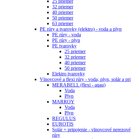
25 priemer
32 priemer
40 priemer
50 priemer
63 priemer
PE rúry a tvarovky (elektro) - voda a plyn
PE rúry - voda
PE rúry - plyn
PE tvarovky
25 priemer
32 priemer
40 priemer
50 priemer
Elektro tvarovky
Vlnovcové a flexi rúry - voda, plyn, solár a pri
MERABELL (flexi - aqau)
Voda
Plyn
MARROY
Voda
Plyn
REGULUS
EUROTIS
Solár + pripojenie - vlnovcové nerezové
rúry