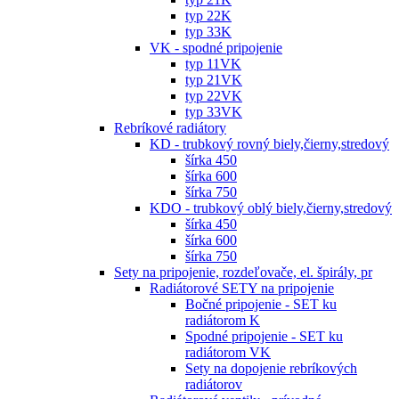
typ 22K
typ 33K
VK - spodné pripojenie
typ 11VK
typ 21VK
typ 22VK
typ 33VK
Rebríkové radiátory
KD - trubkový rovný biely,čierny,stredový
šírka 450
šírka 600
šírka 750
KDO - trubkový oblý biely,čierny,stredový
šírka 450
šírka 600
šírka 750
Sety na pripojenie, rozdeľovače, el. špirály, pr
Radiátorové SETY na pripojenie
Bočné pripojenie - SET ku
radiátorom K
Spodné pripojenie - SET ku
radiátorom VK
Sety na dopojenie rebríkových
radiátorov