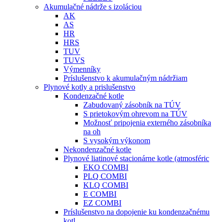
Akumulačné nádrže s izoláciou
AK
AS
HR
HRS
TUV
TUVS
Výmenníky
Príslušenstvo k akumulačným nádržiam
Plynové kotly a prislušenstvo
Kondenzačné kotle
Zabudovaný zásobník na TÚV
S prietokovým ohrevom na TÚV
Možnosť pripojenia externého zásobníka
na oh
S vysokým výkonom
Nekondenzačné kotle
Plynové liatinové stacionárne kotle (atmosféric
EKO COMBI
PLQ COMBI
KLQ COMBI
E COMBI
EZ COMBI
Príslušenstvo na dopojenie ku kondenzačnému
kotl