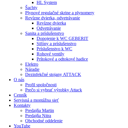
HL System
Šachty
Plynové regulačné skrine a plynomery
Revízne dvierka, odvetrávanie
Revízne dvierka
Odvetrávanie
Sanita a príslušenstvo
Dopojenie k WC GEBERIT
Sifóny a príslušenstvo
Príslušenstvo k WC
Rohové ventily
Prítokové a odtokové hadice
Elektro
Náradie
Dezinfekčné stojany ATTACK
O nás
Profil spoločnosti
Prečo si vybrať výrobky Attack
Cenník
Servisná a montážna sieť
Kontakty
Predajňa Martin
Predajňa Nitra
Obchodné oddelenie
YouTube