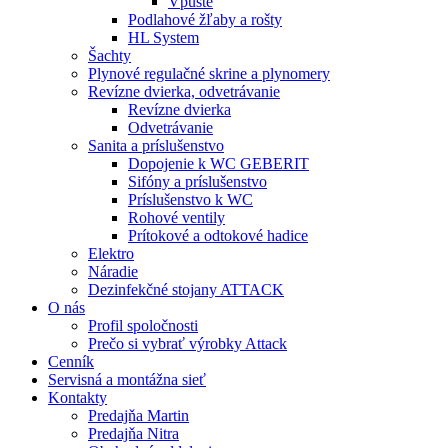
Vpuste
Podlahové žľaby a rošty
HL System
Šachty
Plynové regulačné skrine a plynomery
Revízne dvierka, odvetrávanie
Revízne dvierka
Odvetrávanie
Sanita a príslušenstvo
Dopojenie k WC GEBERIT
Sifóny a príslušenstvo
Príslušenstvo k WC
Rohové ventily
Prítokové a odtokové hadice
Elektro
Náradie
Dezinfekčné stojany ATTACK
O nás
Profil spoločnosti
Prečo si vybrať výrobky Attack
Cenník
Servisná a montážna sieť
Kontakty
Predajňa Martin
Predajňa Nitra