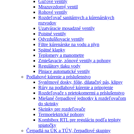
Guľové ventily
Mrazuvzdorný ventil
Rohové ventily
Rozdeľovač sanitárnych a kúrenárskych
rozvodov
Uzatváracie mosadzné ventily
Poistné ventily
Odvzdušňovacie ventily
Filtre kúrenárske na vodu a plyn
Spätné klapky
Teplomery a manometre
Zmiešavacie, zónové ventily a pohony
Regulátory tlaku vody
Plniace automatické ventily
Podlahové kúrenie a príslušenstvo
Systémové dosky, fólie, dilatačný pás, klipsy
Rúry na podlahové kúrenie a pripojenie
Rozdeľovače s prietokomermi a príslušenstvo
Miešané čerpadlové jednotky k rozdeľovačom
do skrinky
Skrinky pre rozdeľovače
Termoelektrické pohony
Kombibox RTL pre reguláciu podľa teploty
spiatočky
Čerpadlá na ÚK a TÚV, čerpadlové skupiny