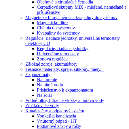
Obehové a cirkulačné čerpadla
Čerpadlové skupiny MIX - miešané, nemiešané a
príslušenstvo
Magnetické filtre, chémia a kvapaliny do systémov
Magnetické filtre
Chémia do systémov
Kvapaliny do systémov
Regulácie, riadiace jednotky, univerzálne termostaty,
detektory CO
Regulácie, riadiace jednotky
Univerzálne termostaty
Zónová regulácia
Záložné zdroje, akumulátory
Tesniace materiály, spreje, silikóny, tmely...
Expanzomaty
Na kúrenie
Na pitnú vodu
Príslušenstvo k expanzomatom
Na solár
Vodné filtre, filtračné vložky a úprava vody
Zmäkčovače vody
Kanalizačný a odpadový systém
Vonkajšia kanalizácia
Vnútorný odpad - HT
Podlahové žľaby a rošty