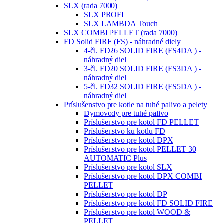
SLX (rada 7000)
SLX PROFI
SLX LAMBDA Touch
SLX COMBI PELLET (rada 7000)
FD Solid FIRE (FS) - náhradné diely
4-čl. FD26 SOLID FIRE (FS4DA ) -
náhradný diel
3-čl. FD20 SOLID FIRE (FS3DA ) -
náhradný diel
5-čl. FD32 SOLID FIRE (FS5DA ) -
náhradný diel
Príslušenstvo pre kotle na tuhé palivo a pelety
Dymovody pre tuhé palivo
Príslušenstvo pre kotol FD PELLET
Príslušenstvo ku kotlu FD
Príslušenstvo pre kotol DPX
Príslušenstvo pre kotol PELLET 30
AUTOMATIC Plus
Príslušenstvo pre kotol SLX
Príslušenstvo pre kotol DPX COMBI
PELLET
Príslušenstvo pre kotol DP
Príslušenstvo pre kotol FD SOLID FIRE
Príslušenstvo pre kotol WOOD &
PELLET