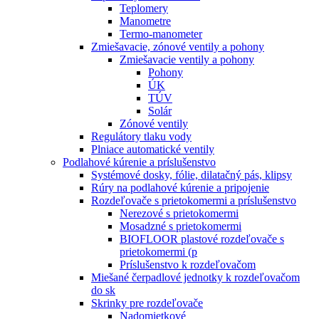
Teplomery
Manometre
Termo-manometer
Zmiešavacie, zónové ventily a pohony
Zmiešavacie ventily a pohony
Pohony
ÚK
TÚV
Solár
Zónové ventily
Regulátory tlaku vody
Plniace automatické ventily
Podlahové kúrenie a príslušenstvo
Systémové dosky, fólie, dilatačný pás, klipsy
Rúry na podlahové kúrenie a pripojenie
Rozdeľovače s prietokomermi a príslušenstvo
Nerezové s prietokomermi
Mosadzné s prietokomermi
BIOFLOOR plastové rozdeľovače s
prietokomermi (p
Príslušenstvo k rozdeľovačom
Miešané čerpadlové jednotky k rozdeľovačom
do sk
Skrinky pre rozdeľovače
Nadomietkové