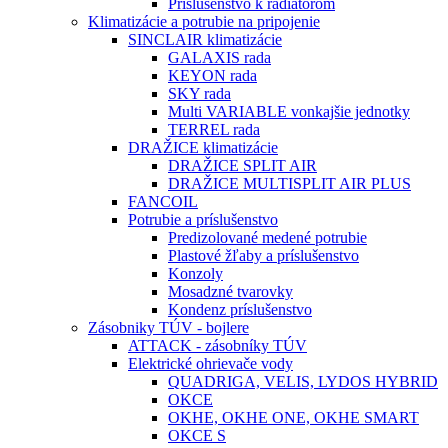
Príslušenstvo k radiátorom
Klimatizácie a potrubie na pripojenie
SINCLAIR klimatizácie
GALAXIS rada
KEYON rada
SKY rada
Multi VARIABLE vonkajšie jednotky
TERREL rada
DRAŽICE klimatizácie
DRAŽICE SPLIT AIR
DRAŽICE MULTISPLIT AIR PLUS
FANCOIL
Potrubie a príslušenstvo
Predizolované medené potrubie
Plastové žľaby a príslušenstvo
Konzoly
Mosadzné tvarovky
Kondenz príslušenstvo
Zásobniky TÚV - bojlere
ATTACK - zásobníky TÚV
Elektrické ohrievače vody
QUADRIGA, VELIS, LYDOS HYBRID
OKCE
OKHE, OKHE ONE, OKHE SMART
OKCE S