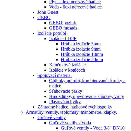
Plyn - flexi nerezové hadice
Voda - flexi nerezové hadice
John Guest
GEBO
GEBO pozink
GEBO mosadz
Izolácie potrubí
Izolácie LDPE
Hrúbka izolácie 5mm
Hrúbka izolácie 9mm
Hrúbka izolácie 13mm
Hrúbka izolácie 20mm
Kaučukové izolácie
Izolácie v kotúčoch
Spojovací material
Objímky potrubí, kombinované skrutky a
matice
Sťahovacie pásky
Hmoždinky, upevňovacie súpravy, vruty
Plastové úchytky
Záhradné hadice, hadicové rýchlospojky
Armatúry, ventily, teplomery, manometre, klapky,
Guľové ventily
Guľové ventily - Voda
Guľové ventily - Voda 3/8" DN10