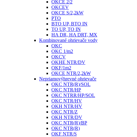
OKCE 2/2
OKCEV
OKCE S/2,2kW
PTO
BTO UP, BTO IN
TO UP, TO IN
HA DR, HA DRT, MX
Kombinované ohrievače vody
OKC
OKC 1/m2
OKCV
OKHE NTR/DV
OKF/1m2
OKCE NTR/2,2kW
Nepriamovýhrevné ohrievače
OKC NTR(R)/SOL
OKC NTR/HP
OKC NTRR/HP/SOL
OKC NTR/HV
OKH NTR/HV
OKC NTR/Z
OKH NTR/DV
OKC NTR(R)/BP
OKC NTR(R)
OKF NTR/S