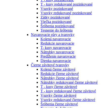
T - kusy redukované pozinkované
Vsuvky pozinkované
Vsuvky redukované pozinkované
Zátky pozinkované
Viečka pozinkované
Šróbenia pozinkované
Tesnenie do šróbenia
Navarovacie rúry a tvarovky
Kolená navarovacie
Redukcie navarovacie
T- kusy navarovacie
Nátrubky navarovacie
Predĺženie navarovacie
Dienka navarovacie
Čierne závitové tvarovky
Kolená čierne závitové
Redukcie čierne závitové
Nátrubky čierne závitové
Nátrubky redukované čierne závitové
T - kusy čierne závitové
T - kusy redukované čierne závitové
Vsuvky čierne závitové
Vsuvky redukované čierne závitové
Šróbenia čierne závitové