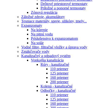
Drôtové priestorové termostaty
Príložné a ponorné termostaty
Zónová regulácia
Záložné zdroje, akumulátory
Tesniace materiály, spreje, silikóny, tmely...
Expanzomaty
Na kúrenie
Na pitnú vodu
Príslušenstvo k expanzomatom
Na solár
Vodné filtre, filtračné vložky a úprava vody
Zmäkčovače vody
Kanalizačný a odpadový systém
Vonkajšia kanalizácia
Rúry - kanalizačné
110 priemer
125 priemer
160 priemer
200 priemer
Kolená - kanalizačné
Odbočky - kanalizačné
110 priemer
125 priemer
160 priemer
200 priemer