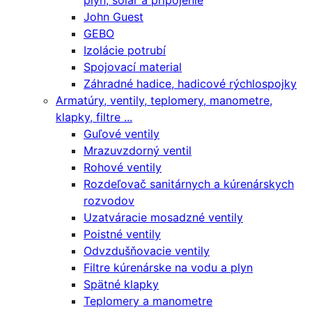
plyn, solár a pripojenie
John Guest
GEBO
Izolácie potrubí
Spojovací material
Záhradné hadice, hadicové rýchlospojky
Armatúry, ventily, teplomery, manometre,
klapky, filtre ...
Guľové ventily
Mrazuvzdorný ventil
Rohové ventily
Rozdeľovač sanitárnych a kúrenárskych
rozvodov
Uzatváracie mosadzné ventily
Poistné ventily
Odvzdušňovacie ventily
Filtre kúrenárske na vodu a plyn
Spätné klapky
Teplomery a manometre