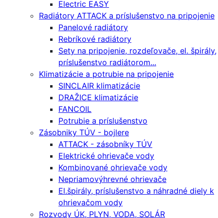
Electric EASY
Radiátory ATTACK a príslušenstvo na pripojenie
Panelové radiátory
Rebríkové radiátory
Sety na pripojenie, rozdeľovače, el. špirály,
príslušenstvo radiátorom...
Klimatizácie a potrubie na pripojenie
SINCLAIR klimatizácie
DRAŽICE klimatizácie
FANCOIL
Potrubie a príslušenstvo
Zásobniky TÚV - bojlere
ATTACK - zásobníky TÚV
Elektrické ohrievače vody
Kombinované ohrievače vody
Nepriamovýhrevné ohrievače
El.špirály, príslušenstvo a náhradné diely k
ohrievačom vody
Rozvody ÚK, PLYN, VODA, SOLÁR