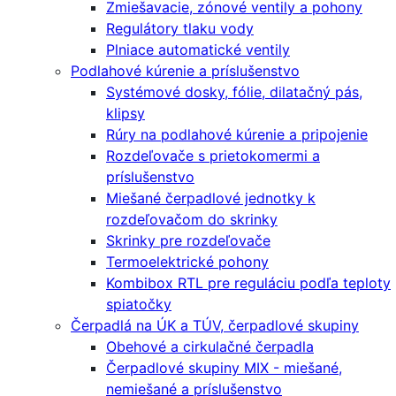
Zmiešavacie, zónové ventily a pohony
Regulátory tlaku vody
Plniace automatické ventily
Podlahové kúrenie a príslušenstvo
Systémové dosky, fólie, dilatačný pás,
klipsy
Rúry na podlahové kúrenie a pripojenie
Rozdeľovače s prietokomermi a
príslušenstvo
Miešané čerpadlové jednotky k
rozdeľovačom do skrinky
Skrinky pre rozdeľovače
Termoelektrické pohony
Kombibox RTL pre reguláciu podľa teploty
spiatočky
Čerpadlá na ÚK a TÚV, čerpadlové skupiny
Obehové a cirkulačné čerpadla
Čerpadlové skupiny MIX - miešané,
nemiešané a príslušenstvo