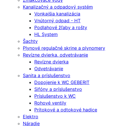
Zmäkčovače vody
Kanalizačný a odpadový systém
Vonkajšia kanalizácia
Vnútorný odpad - HT
Podlahové žľaby a rošty
HL System
Šachty
Plynové regulačné skrine a plynomery
Revízne dvierka, odvetrávanie
Revízne dvierka
Odvetrávanie
Sanita a príslušenstvo
Dopojenie k WC GEBERIT
Sifóny a príslušenstvo
Príslušenstvo k WC
Rohové ventily
Prítokové a odtokové hadice
Elektro
Náradie