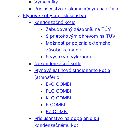
Výmenníky
Príslušenstvo k akumulačným nádržiam
Plynové kotly a prislušenstvo
Kondenzačné kotle
Zabudovaný zásobník na TÚV
S prietokovým ohrevom na TÚV
Možnosť pripojenia externého
zásobníka na oh
S vysokým výkonom
Nekondenzačné kotle
Plynové liatinové stacionárne kotle
(atmosféric
EKO COMBI
PLQ COMBI
KLQ COMBI
E COMBI
EZ COMBI
Príslušenstvo na dopojenie ku
kondenzačnému kotl