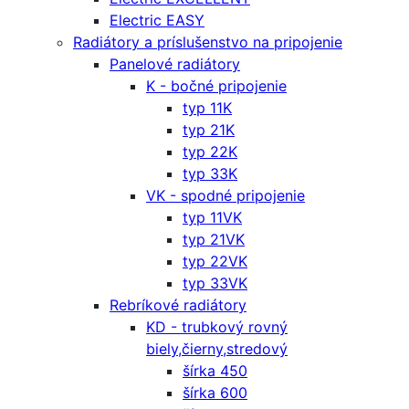
Electric EASY
Radiátory a príslušenstvo na pripojenie
Panelové radiátory
K - bočné pripojenie
typ 11K
typ 21K
typ 22K
typ 33K
VK - spodné pripojenie
typ 11VK
typ 21VK
typ 22VK
typ 33VK
Rebríkové radiátory
KD - trubkový rovný
biely,čierny,stredový
šírka 450
šírka 600