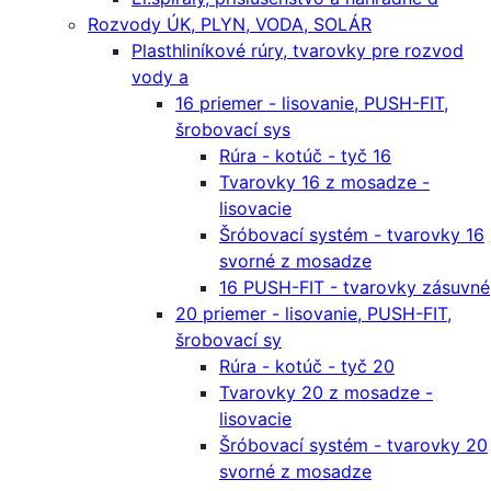
Rozvody ÚK, PLYN, VODA, SOLÁR
Plasthliníkové rúry, tvarovky pre rozvod
vody a
16 priemer - lisovanie, PUSH-FIT,
šrobovací sys
Rúra - kotúč - tyč 16
Tvarovky 16 z mosadze -
lisovacie
Šróbovací systém - tvarovky 16
svorné z mosadze
16 PUSH-FIT - tvarovky zásuvné
20 priemer - lisovanie, PUSH-FIT,
šrobovací sy
Rúra - kotúč - tyč 20
Tvarovky 20 z mosadze -
lisovacie
Šróbovací systém - tvarovky 20
svorné z mosadze