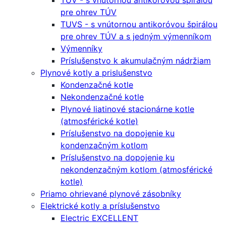
TUV - s vnútornou antikoróvou špirálou
pre ohrev TÚV
TUVS - s vnútornou antikoróvou špirálou
pre ohrev TÚV a s jedným výmenníkom
Výmenníky
Príslušenstvo k akumulačným nádržiam
Plynové kotly a prislušenstvo
Kondenzačné kotle
Nekondenzačné kotle
Plynové liatinové stacionárne kotle
(atmosférické kotle)
Príslušenstvo na dopojenie ku
kondenzačným kotlom
Príslušenstvo na dopojenie ku
nekondenzačným kotlom (atmosférické
kotle)
Priamo ohrievané plynové zásobníky
Elektrické kotly a príslušenstvo
Electric EXCELLENT