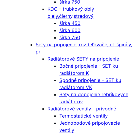
šírka 750
KDO - trubkový oblý
biely,čierny,stredový
šírka 450
šírka 600
šírka 750
Sety na pripojenie, rozdeľovače, el. špirály,
pr
Radiátorové SETY na pripojenie
Bočné pripojenie - SET ku
radiátorom K
Spodné pripojenie - SET ku
radiátorom VK
Sety na dopojenie rebríkových
radiátorov
Radiátorové ventily - prívodné
Termostatické ventily
Jednobodové pripojovacie
ventily