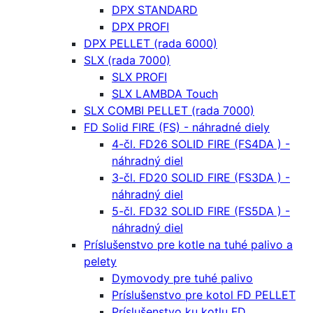
DPX STANDARD
DPX PROFI
DPX PELLET (rada 6000)
SLX (rada 7000)
SLX PROFI
SLX LAMBDA Touch
SLX COMBI PELLET (rada 7000)
FD Solid FIRE (FS) - náhradné diely
4-čl. FD26 SOLID FIRE (FS4DA ) -
náhradný diel
3-čl. FD20 SOLID FIRE (FS3DA ) -
náhradný diel
5-čl. FD32 SOLID FIRE (FS5DA ) -
náhradný diel
Príslušenstvo pre kotle na tuhé palivo a
pelety
Dymovody pre tuhé palivo
Príslušenstvo pre kotol FD PELLET
Príslušenstvo ku kotlu FD