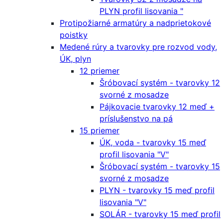
PLYN profil lisovania "
Protipožiarné armatúry a nadprietokové
poistky
Medené rúry a tvarovky pre rozvod vody,
ÚK, plyn
12 priemer
Šróbovací systém - tvarovky 12
svorné z mosadze
Pájkovacie tvarovky 12 meď +
príslušenstvo na pá
15 priemer
ÚK, voda - tvarovky 15 meď
profil lisovania "V"
Šróbovací systém - tvarovky 15
svorné z mosadze
PLYN - tvarovky 15 meď profil
lisovania "V"
SOLÁR - tvarovky 15 meď profil