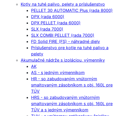
Kotly na tuhé palivo, pelety a príslušenstvo
PELLET 30 AUTOMATIC Plus (rada 8000)
DPX (rada 6000)
DPX PELLET (rada 6000)
SLX (rada 7000)
SLX COMBI PELLET (rada 7000)
FD Solid FIRE (FS) - náhradné diely
Príslušenstvo pre kotle na tuhé palivo a
pelety
Akumulačné nádrže s izoláciou, výmenníky
AK
AS - s jedným výmenníkom
HR - so zabudovaným vnútorným
smaltovaným zásobníkom s obj. 160L pre
TÚV
HRS - so zabudovaným vnútorným
smaltovaným zásobníkom s obj. 160L pre
TÚV a s jedným výmenníkom