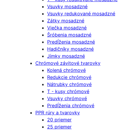
Vsuvky mosadzné
Vsuvky redukované mosadzné
Zátky mosadzné
Viečka mosadzné
Šróbenia mosadzné
Predĺženia mosadzné
Hadičníky mosadzné
Jímky mosadzné
Chrómové závitové tvarovky
Kolená chrómové
Redukcie chrómové
Nátrubky chrómové
T - kusy chrómové
Vsuvky chrómové
Predĺženia chrómové
PPR rúry a tvarovky
20 priemer
25 priemer