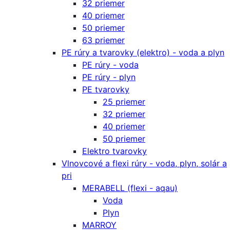
32 priemer
40 priemer
50 priemer
63 priemer
PE rúry a tvarovky (elektro) - voda a plyn
PE rúry - voda
PE rúry - plyn
PE tvarovky
25 priemer
32 priemer
40 priemer
50 priemer
Elektro tvarovky
Vlnovcové a flexi rúry - voda, plyn, solár a
pri
MERABELL (flexi - aqau)
Voda
Plyn
MARROY