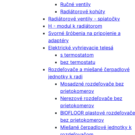
Ručné ventily
Radiátorové kohúty
Radiátorové ventily - spiatočky
H - modul k radiátorom
Svorné šróbenia na pripojenie a
adaptéry
Elektrické vyhrievacie telesá
s termostatom
bez termostatu
Rozdeľovače a miešané čerpadlové
jednotky k radi
Mosadzné rozdeľovače bez
prietokomerov
Nerezové rozdeľovače bez
prietokomerov
BIOFLOOR plastové rozdeľovače
bez prietokomerov
Miešané čerpadlové jednotky k
rozdeľovačom