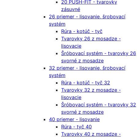
20 PUSH-FIT - tvarovky
zásuvné
26 priemer - lisovanie, šrobovací
systém
Rúra - kotúč - tyč
Tvarovky 26 z mosadze -
lisovacie
Šróbovací systém - tvarovky 26
svorné z mosadze
32 priemer - lisovanie, šrobovací
systém
Rúra - kotúč - tyč 32
Tvarovky 32 z mosadze -
lisovacie
Šróbovací systém - tvarovky 32
svorné z mosadze
40 priemer - lisovanie
Rúra - tyč 40
Tvarovky 40 z mosadze -