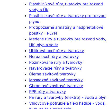
Plasthliníkové rúry, tvarovky pre rozvod
vody a ÚK
Plasthliníkové rúry a tvarovky pre rozvod
plynu
Protipožiarné armatúry a nadprietokové
poistky - PLYN
Medené rúry a tvarovky pre rozvod vody,
ÚK, plyn a solár
Uhlíková oceľ rúry a tvarovky
Nerez oceľ rúry a tvarovky
Pozinkované rúry a tvarovky
Navarovacie rúry a tvarovky
Čierne závitové tvarovky
Mosadzné závitové tvarovky
Chrómové závitové tvarovky
PPR rúry a tvarovky
PE rúry a tvarovky (elektro) - voda a plyn
Vlnovcové potrubie a flexi hadice - voda,