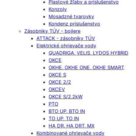
Plastové žľaby a príslušenstvo
Konzoly
Mosadzné tvarovky
Kondenz príslušenstvo
Zásobniky TÚV - bojlere
ATTACK - zásobníky TÚV
Elektrické ohrievače vody
QUADRIGA, VELIS, LYDOS HYBRID
OKCE
OKHE, OKHE ONE, OKHE SMART
OKCE S
OKCE 2/2
OKCEV
OKCE S/2,2kW
PTO
BTO UP, BTO IN
TO UP, TO IN
HA DR, HA DRT, MX
Kombinované ohrievače vody