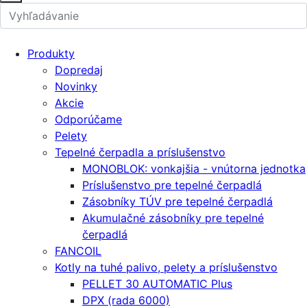
Produkty
Dopredaj
Novinky
Akcie
Odporúčame
Pelety
Tepelné čerpadla a príslušenstvo
MONOBLOK: vonkajšia - vnútorna jednotka
Príslušenstvo pre tepelné čerpadlá
Zásobníky TÚV pre tepelné čerpadlá
Akumulačné zásobníky pre tepelné
čerpadlá
FANCOIL
Kotly na tuhé palivo, pelety a príslušenstvo
PELLET 30 AUTOMATIC Plus
DPX (rada 6000)