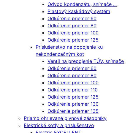
Odvod kondenzátu, snímače ...
Plastový kaskádový systém
Odkúrenie priemer 60
Odkúrenie priemer 80
Odkúrenie priemer 100
Odkúrenie priemer 125
Príslušenstvo na dopojenie ku
nekondenzačným kot
Ventil na prepojenie TÚV, snímače
Odkúrenie priemer 60
Odkúrenie priemer 80
Odkúrenie priemer 100
Odkúrenie priemer 110
Odkúrenie priemer 125
Odkúrenie priemer 130
Odkúrenie priemer 135
Priamo ohrievané plynové zásobníky
Elektrické kotly a príslušenstvo
Electric EXCELLENT