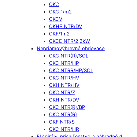
OKC
OKC 1/m2
OKCV
OKHE NTR/DV
OKF/1m2
OKCE NTR/2,2kW
Nepriamovýhrevné ohrievače
OKC NTR(R)/SOL
OKC NTR/HP
OKC NTRR/HP/SOL
OKC NTR/HV
OKH NTR/HV
OKC NTR/Z
OKH NTR/DV
OKC NTR(R)/BP
OKC NTR(R)
OKF NTR/S
OKC NTR/HR
El.špirály, príslušenstvo a náhradné d