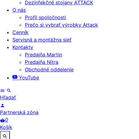
Dezinfekčné stojany ATTACK
O nás
Profil spoločnosti
Prečo si vybrať výrobky Attack
Cenník
Servisná a montážna sieť
Kontakty
Predajňa Martin
Predajňa Nitra
Obchodné oddelenie
YouTube
Hľadať
Partnerská zóna
0
Košík