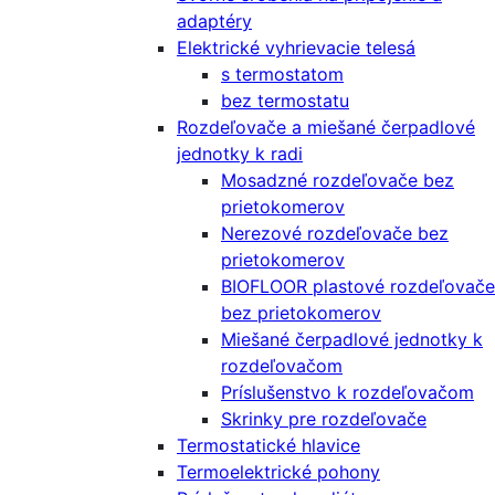
adaptéry
Elektrické vyhrievacie telesá
s termostatom
bez termostatu
Rozdeľovače a miešané čerpadlové
jednotky k radi
Mosadzné rozdeľovače bez
prietokomerov
Nerezové rozdeľovače bez
prietokomerov
BIOFLOOR plastové rozdeľovače
bez prietokomerov
Miešané čerpadlové jednotky k
rozdeľovačom
Príslušenstvo k rozdeľovačom
Skrinky pre rozdeľovače
Termostatické hlavice
Termoelektrické pohony