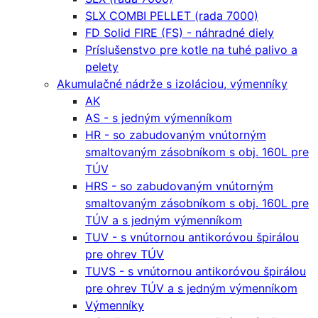
SLX COMBI PELLET (rada 7000)
FD Solid FIRE (FS) - náhradné diely
Príslušenstvo pre kotle na tuhé palivo a
pelety
Akumulačné nádrže s izoláciou, výmenníky
AK
AS - s jedným výmenníkom
HR - so zabudovaným vnútorným
smaltovaným zásobníkom s obj. 160L pre
TÚV
HRS - so zabudovaným vnútorným
smaltovaným zásobníkom s obj. 160L pre
TÚV a s jedným výmenníkom
TUV - s vnútornou antikoróvou špirálou
pre ohrev TÚV
TUVS - s vnútornou antikoróvou špirálou
pre ohrev TÚV a s jedným výmenníkom
Výmenníky