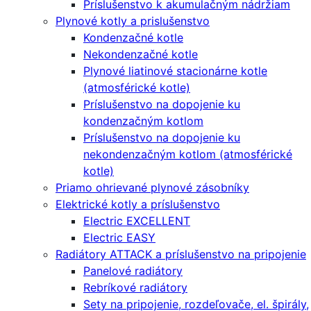
Príslušenstvo k akumulačným nádržiam
Plynové kotly a prislušenstvo
Kondenzačné kotle
Nekondenzačné kotle
Plynové liatinové stacionárne kotle
(atmosférické kotle)
Príslušenstvo na dopojenie ku
kondenzačným kotlom
Príslušenstvo na dopojenie ku
nekondenzačným kotlom (atmosférické
kotle)
Priamo ohrievané plynové zásobníky
Elektrické kotly a príslušenstvo
Electric EXCELLENT
Electric EASY
Radiátory ATTACK a príslušenstvo na pripojenie
Panelové radiátory
Rebríkové radiátory
Sety na pripojenie, rozdeľovače, el. špirály,