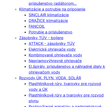
príslušenstvo radiátorom...
Klimatizácie a potrubie na pripojenie
SINCLAIR klimatizácie
DRAŽICE klimatizácie
FANCOIL
Potrubie a príslušenstvo
Zásobniky TÚV - bojlere
ATTACK - zásobníky TÚV
Elektrické ohrievače vody
Kombinované ohrievače vody
Nepriamovýhrevné ohrievače
El.špirály, príslušenstvo a náhradné diely k
ohrievačom vody
Rozvody ÚK, PLYN, VODA, SOLÁR
Plasthliníkové rúry, tvarovky pre rozvod
vody a ÚK
Plasthliníkové rúry a tvarovky pre rozvod
plynu
Protipožiarné armatúry a nadprietokové