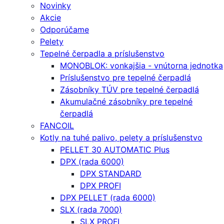
Novinky
Akcie
Odporúčame
Pelety
Tepelné čerpadla a príslušenstvo
MONOBLOK: vonkajšia - vnútorna jednotka
Príslušenstvo pre tepelné čerpadlá
Zásobníky TÚV pre tepelné čerpadlá
Akumulačné zásobníky pre tepelné
čerpadlá
FANCOIL
Kotly na tuhé palivo, pelety a príslušenstvo
PELLET 30 AUTOMATIC Plus
DPX (rada 6000)
DPX STANDARD
DPX PROFI
DPX PELLET (rada 6000)
SLX (rada 7000)
SLX PROFI