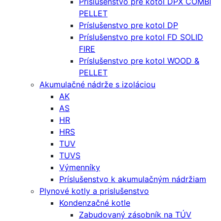
Príslušenstvo pre kotol DPX COMBI
PELLET
Príslušenstvo pre kotol DP
Príslušenstvo pre kotol FD SOLID
FIRE
Príslušenstvo pre kotol WOOD &
PELLET
Akumulačné nádrže s izoláciou
AK
AS
HR
HRS
TUV
TUVS
Výmenníky
Príslušenstvo k akumulačným nádržiam
Plynové kotly a prislušenstvo
Kondenzačné kotle
Zabudovaný zásobník na TÚV