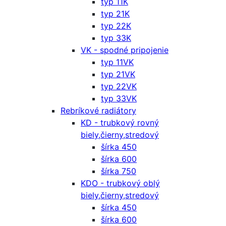
typ 11K
typ 21K
typ 22K
typ 33K
VK - spodné pripojenie
typ 11VK
typ 21VK
typ 22VK
typ 33VK
Rebríkové radiátory
KD - trubkový rovný
biely,čierny,stredový
šírka 450
šírka 600
šírka 750
KDO - trubkový oblý
biely,čierny,stredový
šírka 450
šírka 600