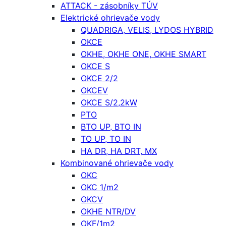
ATTACK - zásobníky TÚV
Elektrické ohrievače vody
QUADRIGA, VELIS, LYDOS HYBRID
OKCE
OKHE, OKHE ONE, OKHE SMART
OKCE S
OKCE 2/2
OKCEV
OKCE S/2,2kW
PTO
BTO UP, BTO IN
TO UP, TO IN
HA DR, HA DRT, MX
Kombinované ohrievače vody
OKC
OKC 1/m2
OKCV
OKHE NTR/DV
OKF/1m2