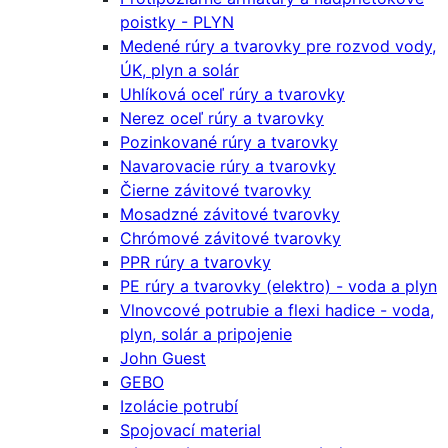
poistky - PLYN
Medené rúry a tvarovky pre rozvod vody,
ÚK, plyn a solár
Uhlíková oceľ rúry a tvarovky
Nerez oceľ rúry a tvarovky
Pozinkované rúry a tvarovky
Navarovacie rúry a tvarovky
Čierne závitové tvarovky
Mosadzné závitové tvarovky
Chrómové závitové tvarovky
PPR rúry a tvarovky
PE rúry a tvarovky (elektro) - voda a plyn
Vlnovcové potrubie a flexi hadice - voda,
plyn, solár a pripojenie
John Guest
GEBO
Izolácie potrubí
Spojovací material