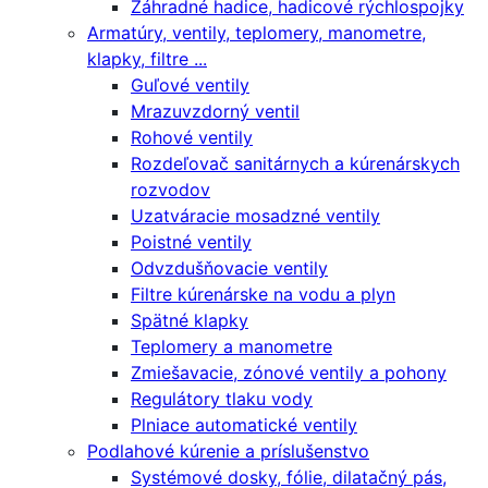
Záhradné hadice, hadicové rýchlospojky
Armatúry, ventily, teplomery, manometre,
klapky, filtre ...
Guľové ventily
Mrazuvzdorný ventil
Rohové ventily
Rozdeľovač sanitárnych a kúrenárskych
rozvodov
Uzatváracie mosadzné ventily
Poistné ventily
Odvzdušňovacie ventily
Filtre kúrenárske na vodu a plyn
Spätné klapky
Teplomery a manometre
Zmiešavacie, zónové ventily a pohony
Regulátory tlaku vody
Plniace automatické ventily
Podlahové kúrenie a príslušenstvo
Systémové dosky, fólie, dilatačný pás,