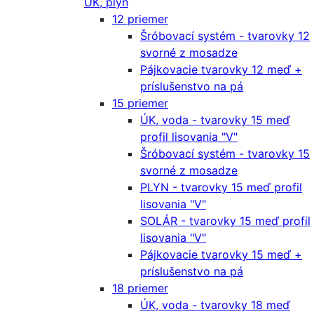
ÚK, plyn
12 priemer
Šróbovací systém - tvarovky 12
svorné z mosadze
Pájkovacie tvarovky 12 meď +
príslušenstvo na pá
15 priemer
ÚK, voda - tvarovky 15 meď
profil lisovania "V"
Šróbovací systém - tvarovky 15
svorné z mosadze
PLYN - tvarovky 15 meď profil
lisovania "V"
SOLÁR - tvarovky 15 meď profil
lisovania "V"
Pájkovacie tvarovky 15 meď +
príslušenstvo na pá
18 priemer
ÚK, voda - tvarovky 18 meď