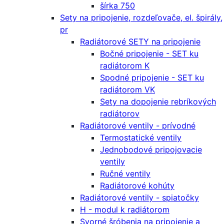
šírka 750
Sety na pripojenie, rozdeľovače, el. špirály,
pr
Radiátorové SETY na pripojenie
Bočné pripojenie - SET ku
radiátorom K
Spodné pripojenie - SET ku
radiátorom VK
Sety na dopojenie rebríkových
radiátorov
Radiátorové ventily - prívodné
Termostatické ventily
Jednobodové pripojovacie
ventily
Ručné ventily
Radiátorové kohúty
Radiátorové ventily - spiatočky
H - modul k radiátorom
Svorné šróbenia na pripojenie a