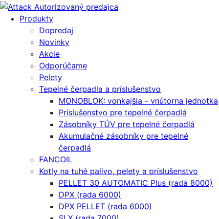
Produkty
Dopredaj
Novinky
Akcie
Odporúčame
Pelety
Tepelné čerpadla a príslušenstvo
MONOBLOK: vonkajšia - vnútorna jednotka
Príslušenstvo pre tepelné čerpadlá
Zásobníky TÚV pre tepelné čerpadlá
Akumulačné zásobníky pre tepelné
čerpadlá
FANCOIL
Kotly na tuhé palivo, pelety a príslušenstvo
PELLET 30 AUTOMATIC Plus (rada 8000)
DPX (rada 6000)
DPX PELLET (rada 6000)
SLX (rada 7000)