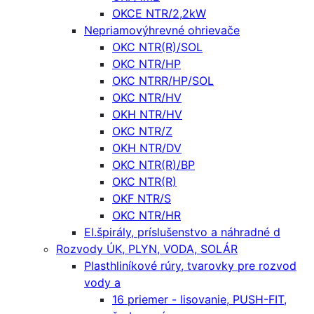
OKCE NTR/2,2kW
Nepriamovýhrevné ohrievače
OKC NTR(R)/SOL
OKC NTR/HP
OKC NTRR/HP/SOL
OKC NTR/HV
OKH NTR/HV
OKC NTR/Z
OKH NTR/DV
OKC NTR(R)/BP
OKC NTR(R)
OKF NTR/S
OKC NTR/HR
El.špirály, príslušenstvo a náhradné d
Rozvody ÚK, PLYN, VODA, SOLÁR
Plasthliníkové rúry, tvarovky pre rozvod
vody a
16 priemer - lisovanie, PUSH-FIT,