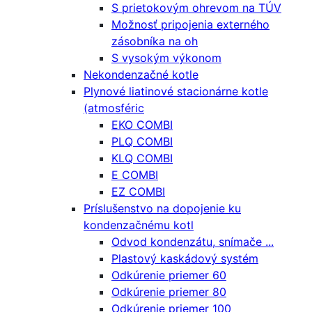
S prietokovým ohrevom na TÚV
Možnosť pripojenia externého
zásobníka na oh
S vysokým výkonom
Nekondenzačné kotle
Plynové liatinové stacionárne kotle
(atmosféric
EKO COMBI
PLQ COMBI
KLQ COMBI
E COMBI
EZ COMBI
Príslušenstvo na dopojenie ku
kondenzačnému kotl
Odvod kondenzátu, snímače ...
Plastový kaskádový systém
Odkúrenie priemer 60
Odkúrenie priemer 80
Odkúrenie priemer 100