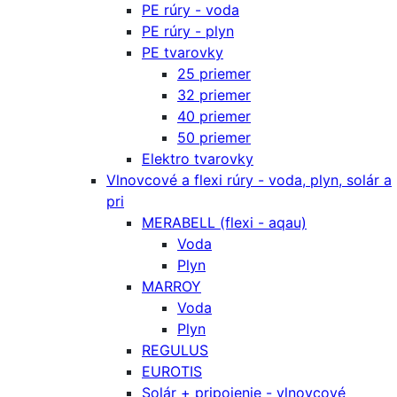
PE rúry - voda
PE rúry - plyn
PE tvarovky
25 priemer
32 priemer
40 priemer
50 priemer
Elektro tvarovky
Vlnovcové a flexi rúry - voda, plyn, solár a
pri
MERABELL (flexi - aqau)
Voda
Plyn
MARROY
Voda
Plyn
REGULUS
EUROTIS
Solár + pripojenie - vlnovcové