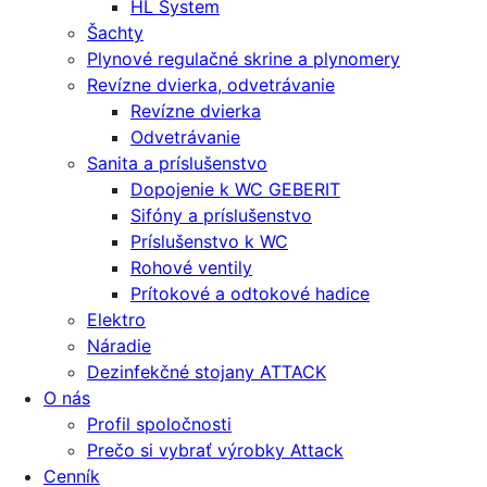
HL System
Šachty
Plynové regulačné skrine a plynomery
Revízne dvierka, odvetrávanie
Revízne dvierka
Odvetrávanie
Sanita a príslušenstvo
Dopojenie k WC GEBERIT
Sifóny a príslušenstvo
Príslušenstvo k WC
Rohové ventily
Prítokové a odtokové hadice
Elektro
Náradie
Dezinfekčné stojany ATTACK
O nás
Profil spoločnosti
Prečo si vybrať výrobky Attack
Cenník