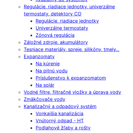
Regulácie, riadiace jednotky, univerzálne
termostaty, detektory CO
Regulácie, riadiace jednotky
Univerzálne termostaty
Zónová regulácia
Záložné zdroje, akumulátory
Tesniace materiály, spreje, silikóny, tmely...
Expanzomaty
Na kúrenie
Na pitnú vodu
Príslušenstvo k expanzomatom
Na solár
Vodné filtre, filtračné vložky a úprava vody
Zmäkčovače vody
Kanalizačný a odpadový systém
Vonkajšia kanalizácia
Vnútorný odpad - HT
Podlahové žľaby a rošty