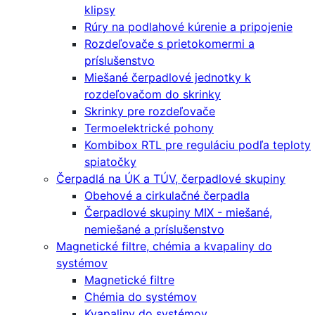
klipsy
Rúry na podlahové kúrenie a pripojenie
Rozdeľovače s prietokomermi a
príslušenstvo
Miešané čerpadlové jednotky k
rozdeľovačom do skrinky
Skrinky pre rozdeľovače
Termoelektrické pohony
Kombibox RTL pre reguláciu podľa teploty
spiatočky
Čerpadlá na ÚK a TÚV, čerpadlové skupiny
Obehové a cirkulačné čerpadla
Čerpadlové skupiny MIX - miešané,
nemiešané a príslušenstvo
Magnetické filtre, chémia a kvapaliny do
systémov
Magnetické filtre
Chémia do systémov
Kvapaliny do systémov