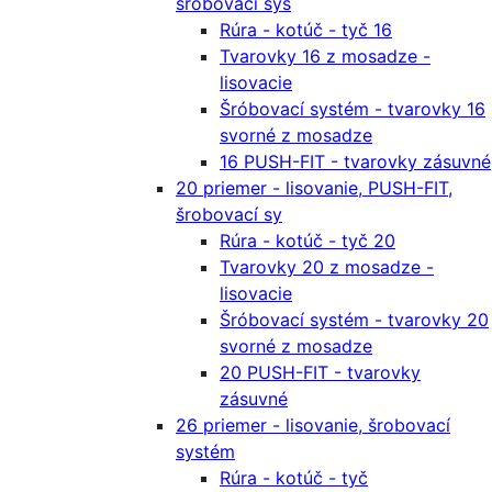
šrobovací sys
Rúra - kotúč - tyč 16
Tvarovky 16 z mosadze -
lisovacie
Šróbovací systém - tvarovky 16
svorné z mosadze
16 PUSH-FIT - tvarovky zásuvné
20 priemer - lisovanie, PUSH-FIT,
šrobovací sy
Rúra - kotúč - tyč 20
Tvarovky 20 z mosadze -
lisovacie
Šróbovací systém - tvarovky 20
svorné z mosadze
20 PUSH-FIT - tvarovky
zásuvné
26 priemer - lisovanie, šrobovací
systém
Rúra - kotúč - tyč