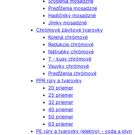
Šróbenia mosadzné
Predĺženia mosadzné
Hadičníky mosadzné
Jímky mosadzné
Chrómové závitové tvarovky
Kolená chrómové
Redukcie chrómové
Nátrubky chrómové
T - kusy chrómové
Vsuvky chrómové
Predĺženia chrómové
PPR rúry a tvarovky
20 priemer
25 priemer
32 priemer
40 priemer
50 priemer
63 priemer
PE rúry a tvarovky (elektro) - voda a plyn