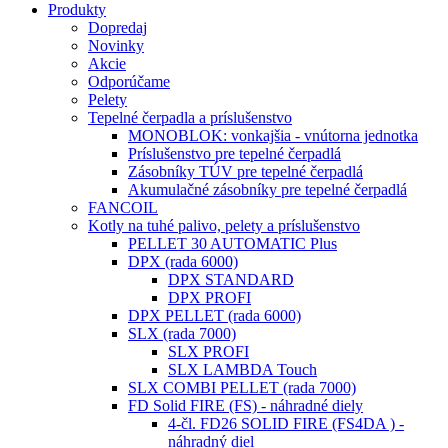
Produkty
Dopredaj
Novinky
Akcie
Odporúčame
Pelety
Tepelné čerpadla a príslušenstvo
MONOBLOK: vonkajšia - vnútorna jednotka
Príslušenstvo pre tepelné čerpadlá
Zásobníky TÚV pre tepelné čerpadlá
Akumulačné zásobníky pre tepelné čerpadlá
FANCOIL
Kotly na tuhé palivo, pelety a príslušenstvo
PELLET 30 AUTOMATIC Plus
DPX (rada 6000)
DPX STANDARD
DPX PROFI
DPX PELLET (rada 6000)
SLX (rada 7000)
SLX PROFI
SLX LAMBDA Touch
SLX COMBI PELLET (rada 7000)
FD Solid FIRE (FS) - náhradné diely
4-čl. FD26 SOLID FIRE (FS4DA ) -
náhradný diel