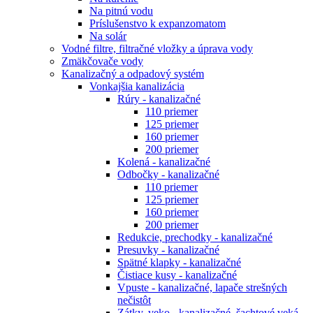
Na pitnú vodu
Príslušenstvo k expanzomatom
Na solár
Vodné filtre, filtračné vložky a úprava vody
Zmäkčovače vody
Kanalizačný a odpadový systém
Vonkajšia kanalizácia
Rúry - kanalizačné
110 priemer
125 priemer
160 priemer
200 priemer
Kolená - kanalizačné
Odbočky - kanalizačné
110 priemer
125 priemer
160 priemer
200 priemer
Redukcie, prechodky - kanalizačné
Presuvky - kanalizačné
Spätné klapky - kanalizačné
Čistiace kusy - kanalizačné
Vpuste - kanalizačné, lapače strešných
nečistôt
Zátky, veko - kanalizačné, šachtové veká