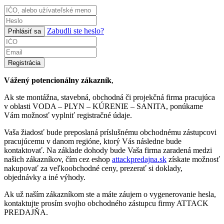
Zabudli ste heslo?
Prihlásiť sa
Registrácia
Vážený potencionálny zákazník
,
Ak ste montážna, stavebná, obchodná či projekčná firma pracujúca
v oblasti VODA – PLYN – KÚRENIE – SANITA, ponúkame
Vám možnosť vyplniť registračné údaje.
Vaša žiadosť bude preposlaná príslušnému obchodnému zástupcovi
pracujúcemu v danom regióne, ktorý Vás následne bude
kontaktovať. Na základe dohody bude Vaša firma zaradená medzi
našich zákazníkov, čím cez eshop
attackpredajna.sk
získate možnosť
nakupovať za veľkoobchodné ceny, prezerať si doklady,
objednávky a iné výhody.
Ak už naším zákazníkom ste a máte záujem o vygenerovanie hesla,
kontaktujte prosím svojho obchodného zástupcu firmy ATTACK
PREDAJŇA.