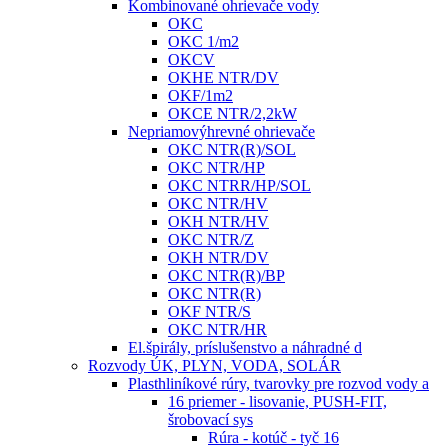
Kombinované ohrievače vody
OKC
OKC 1/m2
OKCV
OKHE NTR/DV
OKF/1m2
OKCE NTR/2,2kW
Nepriamovýhrevné ohrievače
OKC NTR(R)/SOL
OKC NTR/HP
OKC NTRR/HP/SOL
OKC NTR/HV
OKH NTR/HV
OKC NTR/Z
OKH NTR/DV
OKC NTR(R)/BP
OKC NTR(R)
OKF NTR/S
OKC NTR/HR
El.špirály, príslušenstvo a náhradné d
Rozvody ÚK, PLYN, VODA, SOLÁR
Plasthliníkové rúry, tvarovky pre rozvod vody a
16 priemer - lisovanie, PUSH-FIT,
šrobovací sys
Rúra - kotúč - tyč 16