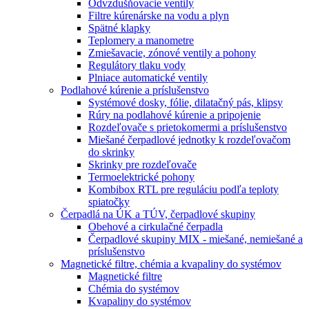
Odvzdušňovacie ventily
Filtre kúrenárske na vodu a plyn
Spätné klapky
Teplomery a manometre
Zmiešavacie, zónové ventily a pohony
Regulátory tlaku vody
Plniace automatické ventily
Podlahové kúrenie a príslušenstvo
Systémové dosky, fólie, dilatačný pás, klipsy
Rúry na podlahové kúrenie a pripojenie
Rozdeľovače s prietokomermi a príslušenstvo
Miešané čerpadlové jednotky k rozdeľovačom
do skrinky
Skrinky pre rozdeľovače
Termoelektrické pohony
Kombibox RTL pre reguláciu podľa teploty
spiatočky
Čerpadlá na ÚK a TÚV, čerpadlové skupiny
Obehové a cirkulačné čerpadla
Čerpadlové skupiny MIX - miešané, nemiešané a
príslušenstvo
Magnetické filtre, chémia a kvapaliny do systémov
Magnetické filtre
Chémia do systémov
Kvapaliny do systémov