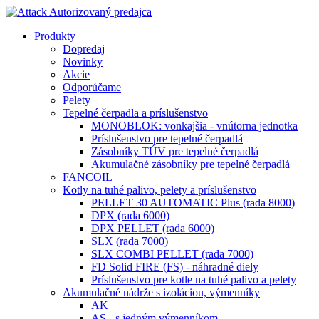
Produkty
Dopredaj
Novinky
Akcie
Odporúčame
Pelety
Tepelné čerpadla a príslušenstvo
MONOBLOK: vonkajšia - vnútorna jednotka
Príslušenstvo pre tepelné čerpadlá
Zásobníky TÚV pre tepelné čerpadlá
Akumulačné zásobníky pre tepelné čerpadlá
FANCOIL
Kotly na tuhé palivo, pelety a príslušenstvo
PELLET 30 AUTOMATIC Plus (rada 8000)
DPX (rada 6000)
DPX PELLET (rada 6000)
SLX (rada 7000)
SLX COMBI PELLET (rada 7000)
FD Solid FIRE (FS) - náhradné diely
Príslušenstvo pre kotle na tuhé palivo a pelety
Akumulačné nádrže s izoláciou, výmenníky
AK
AS - s jedným výmenníkom