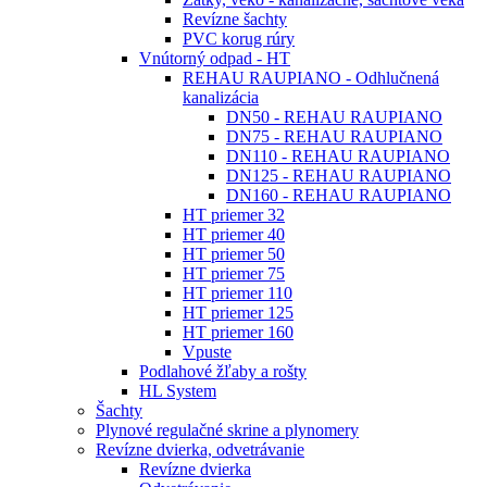
Revízne šachty
PVC korug rúry
Vnútorný odpad - HT
REHAU RAUPIANO - Odhlučnená
kanalizácia
DN50 - REHAU RAUPIANO
DN75 - REHAU RAUPIANO
DN110 - REHAU RAUPIANO
DN125 - REHAU RAUPIANO
DN160 - REHAU RAUPIANO
HT priemer 32
HT priemer 40
HT priemer 50
HT priemer 75
HT priemer 110
HT priemer 125
HT priemer 160
Vpuste
Podlahové žľaby a rošty
HL System
Šachty
Plynové regulačné skrine a plynomery
Revízne dvierka, odvetrávanie
Revízne dvierka