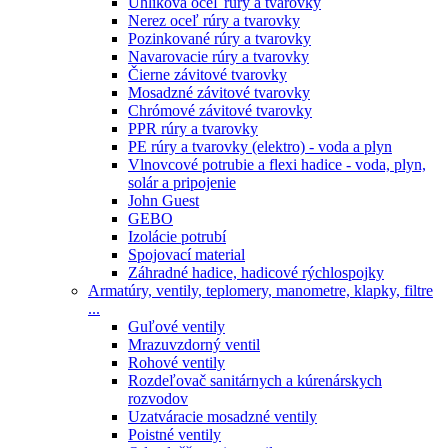
Uhlíková oceľ rúry a tvarovky
Nerez oceľ rúry a tvarovky
Pozinkované rúry a tvarovky
Navarovacie rúry a tvarovky
Čierne závitové tvarovky
Mosadzné závitové tvarovky
Chrómové závitové tvarovky
PPR rúry a tvarovky
PE rúry a tvarovky (elektro) - voda a plyn
Vlnovcové potrubie a flexi hadice - voda, plyn,
solár a pripojenie
John Guest
GEBO
Izolácie potrubí
Spojovací material
Záhradné hadice, hadicové rýchlospojky
Armatúry, ventily, teplomery, manometre, klapky, filtre
...
Guľové ventily
Mrazuvzdorný ventil
Rohové ventily
Rozdeľovač sanitárnych a kúrenárskych
rozvodov
Uzatváracie mosadzné ventily
Poistné ventily