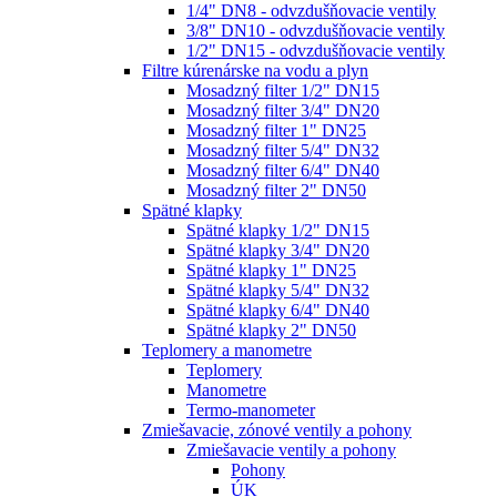
1/4" DN8 - odvzdušňovacie ventily
3/8" DN10 - odvzdušňovacie ventily
1/2" DN15 - odvzdušňovacie ventily
Filtre kúrenárske na vodu a plyn
Mosadzný filter 1/2" DN15
Mosadzný filter 3/4" DN20
Mosadzný filter 1" DN25
Mosadzný filter 5/4" DN32
Mosadzný filter 6/4" DN40
Mosadzný filter 2" DN50
Spätné klapky
Spätné klapky 1/2" DN15
Spätné klapky 3/4" DN20
Spätné klapky 1" DN25
Spätné klapky 5/4" DN32
Spätné klapky 6/4" DN40
Spätné klapky 2" DN50
Teplomery a manometre
Teplomery
Manometre
Termo-manometer
Zmiešavacie, zónové ventily a pohony
Zmiešavacie ventily a pohony
Pohony
ÚK