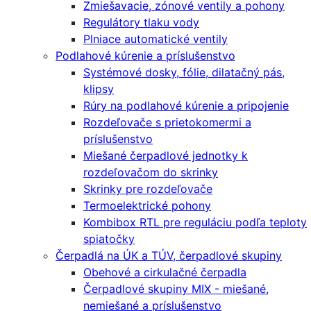
Zmiešavacie, zónové ventily a pohony
Regulátory tlaku vody
Plniace automatické ventily
Podlahové kúrenie a príslušenstvo
Systémové dosky, fólie, dilatačný pás,
klipsy
Rúry na podlahové kúrenie a pripojenie
Rozdeľovače s prietokomermi a
príslušenstvo
Miešané čerpadlové jednotky k
rozdeľovačom do skrinky
Skrinky pre rozdeľovače
Termoelektrické pohony
Kombibox RTL pre reguláciu podľa teploty
spiatočky
Čerpadlá na ÚK a TÚV, čerpadlové skupiny
Obehové a cirkulačné čerpadla
Čerpadlové skupiny MIX - miešané,
nemiešané a príslušenstvo