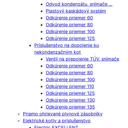
Odvod kondenzátu, snímače ...
Plastový kaskádový systém
Odkúrenie priemer 60
Odkúrenie priemer 80
Odkúrenie priemer 100
Odkúrenie priemer 125
Príslušenstvo na dopojenie ku
nekondenzačným kot
Ventil na prepojenie TÚV, snímače
Odkúrenie priemer 60
Odkúrenie priemer 80
Odkúrenie priemer 100
Odkúrenie priemer 110
Odkúrenie priemer 125
Odkúrenie priemer 130
Odkúrenie priemer 135
Priamo ohrievané plynové zásobníky
Elektrické kotly a príslušenstvo
Electric EXCELLENT