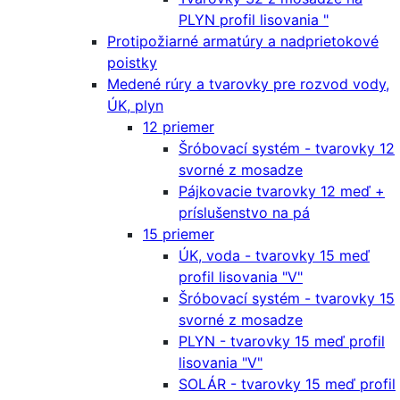
PLYN profil lisovania "
Protipožiarné armatúry a nadprietokové
poistky
Medené rúry a tvarovky pre rozvod vody,
ÚK, plyn
12 priemer
Šróbovací systém - tvarovky 12
svorné z mosadze
Pájkovacie tvarovky 12 meď +
príslušenstvo na pá
15 priemer
ÚK, voda - tvarovky 15 meď
profil lisovania "V"
Šróbovací systém - tvarovky 15
svorné z mosadze
PLYN - tvarovky 15 meď profil
lisovania "V"
SOLÁR - tvarovky 15 meď profil