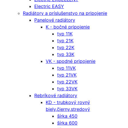
Electric EASY
Radiátory a príslušenstvo na pripojenie
Panelové radiátory
K - bočné pripojenie
typ 11K
typ 21K
typ 22K
typ 33K
VK - spodné pripojenie
typ 11VK
typ 21VK
typ 22VK
typ 33VK
Rebríkové radiátory
KD - trubkový rovný
biely,čierny,stredový
šírka 450
šírka 600