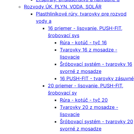
Rozvody ÚK, PLYN, VODA, SOLÁR
Plasthliníkové rúry, tvarovky pre rozvod
vody a
16 priemer - lisovanie, PUSH-FIT,
šrobovací sys
Rúra - kotúč - tyč 16
Tvarovky 16 z mosadze -
lisovacie
Šróbovací systém - tvarovky 16
svorné z mosadze
16 PUSH-FIT - tvarovky zásuvné
20 priemer - lisovanie, PUSH-FIT,
šrobovací sy
Rúra - kotúč - tyč 20
Tvarovky 20 z mosadze -
lisovacie
Šróbovací systém - tvarovky 20
svorné z mosadze