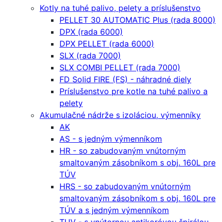
Kotly na tuhé palivo, pelety a príslušenstvo
PELLET 30 AUTOMATIC Plus (rada 8000)
DPX (rada 6000)
DPX PELLET (rada 6000)
SLX (rada 7000)
SLX COMBI PELLET (rada 7000)
FD Solid FIRE (FS) - náhradné diely
Príslušenstvo pre kotle na tuhé palivo a
pelety
Akumulačné nádrže s izoláciou, výmenníky
AK
AS - s jedným výmenníkom
HR - so zabudovaným vnútorným
smaltovaným zásobníkom s obj. 160L pre
TÚV
HRS - so zabudovaným vnútorným
smaltovaným zásobníkom s obj. 160L pre
TÚV a s jedným výmenníkom