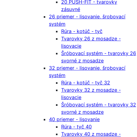
20 PUSH-FIT - tvarovky
zásuvné
26 priemer - lisovanie, šrobovací
systém
Rúra - kotúč - tyč
Tvarovky 26 z mosadze -
lisovacie
Šróbovací systém - tvarovky 26
svorné z mosadze
32 priemer - lisovanie, šrobovací
systém
Rúra - kotúč - tyč 32
Tvarovky 32 z mosadze -
lisovacie
Šróbovací systém - tvarovky 32
svorné z mosadze
40 priemer - lisovanie
Rúra - tyč 40
Tvarovky 40 z mosadze -