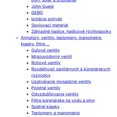
plyn, solár a pripojenie
John Guest
GEBO
Izolácie potrubí
Spojovací material
Záhradné hadice, hadicové rýchlospojky
Armatúry, ventily, teplomery, manometre,
klapky, filtre ...
Guľové ventily
Mrazuvzdorný ventil
Rohové ventily
Rozdeľovač sanitárnych a kúrenárskych
rozvodov
Uzatváracie mosadzné ventily
Poistné ventily
Odvzdušňovacie ventily
Filtre kúrenárske na vodu a plyn
Spätné klapky
Teplomery a manometre