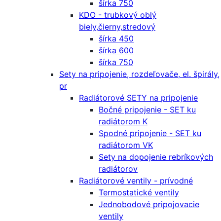
šírka 750
KDO - trubkový oblý
biely,čierny,stredový
šírka 450
šírka 600
šírka 750
Sety na pripojenie, rozdeľovače, el. špirály,
pr
Radiátorové SETY na pripojenie
Bočné pripojenie - SET ku
radiátorom K
Spodné pripojenie - SET ku
radiátorom VK
Sety na dopojenie rebríkových
radiátorov
Radiátorové ventily - prívodné
Termostatické ventily
Jednobodové pripojovacie
ventily