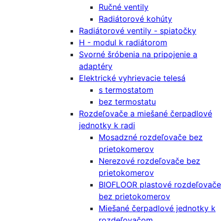
Ručné ventily
Radiátorové kohúty
Radiátorové ventily - spiatočky
H - modul k radiátorom
Svorné šróbenia na pripojenie a
adaptéry
Elektrické vyhrievacie telesá
s termostatom
bez termostatu
Rozdeľovače a miešané čerpadlové
jednotky k radi
Mosadzné rozdeľovače bez
prietokomerov
Nerezové rozdeľovače bez
prietokomerov
BIOFLOOR plastové rozdeľovače
bez prietokomerov
Miešané čerpadlové jednotky k
rozdeľovačom