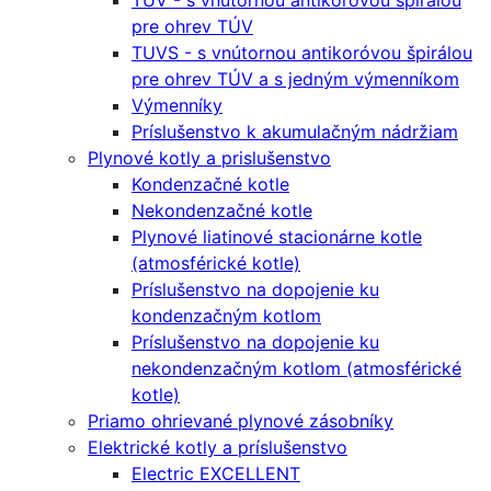
TUV - s vnútornou antikoróvou špirálou
pre ohrev TÚV
TUVS - s vnútornou antikoróvou špirálou
pre ohrev TÚV a s jedným výmenníkom
Výmenníky
Príslušenstvo k akumulačným nádržiam
Plynové kotly a prislušenstvo
Kondenzačné kotle
Nekondenzačné kotle
Plynové liatinové stacionárne kotle
(atmosférické kotle)
Príslušenstvo na dopojenie ku
kondenzačným kotlom
Príslušenstvo na dopojenie ku
nekondenzačným kotlom (atmosférické
kotle)
Priamo ohrievané plynové zásobníky
Elektrické kotly a príslušenstvo
Electric EXCELLENT