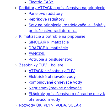
Electric EASY
Radiátory ATTACK a príslušenstvo na pripojenie
Panelové radiátory
Rebríkové radiátory
Sety na pripojenie, rozdeľovače, el. špirály,
príslušenstvo radiátorom...
Klimatizácie a potrubie na pripojenie
SINCLAIR klimatizácie
DRAŽICE klimatizácie
FANCOIL
Potrubie a príslušenstvo
Zásobniky TÚV - bojlere
ATTACK - zásobníky TÚV
Elektrické ohrievače vody
Kombinované ohrievače vody
Nepriamovýhrevné ohrievače
El.špirály, príslušenstvo a náhradné diely k
ohrievačom vody
Rozvody ÚK, PLYN, VODA, SOLÁR