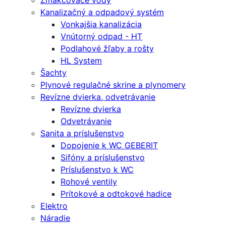
Zmäkčovače vody
Kanalizačný a odpadový systém
Vonkajšia kanalizácia
Vnútorný odpad - HT
Podlahové žľaby a rošty
HL System
Šachty
Plynové regulačné skrine a plynomery
Revízne dvierka, odvetrávanie
Revízne dvierka
Odvetrávanie
Sanita a príslušenstvo
Dopojenie k WC GEBERIT
Sifóny a príslušenstvo
Príslušenstvo k WC
Rohové ventily
Prítokové a odtokové hadice
Elektro
Náradie