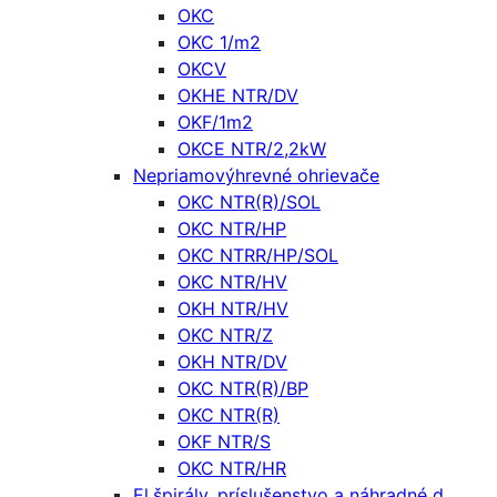
OKC
OKC 1/m2
OKCV
OKHE NTR/DV
OKF/1m2
OKCE NTR/2,2kW
Nepriamovýhrevné ohrievače
OKC NTR(R)/SOL
OKC NTR/HP
OKC NTRR/HP/SOL
OKC NTR/HV
OKH NTR/HV
OKC NTR/Z
OKH NTR/DV
OKC NTR(R)/BP
OKC NTR(R)
OKF NTR/S
OKC NTR/HR
El.špirály, príslušenstvo a náhradné d