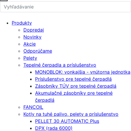
Produkty
Dopredaj
Novinky
Akcie
Odporúčame
Pelety
Tepelné čerpadla a príslušenstvo
MONOBLOK: vonkajšia - vnútorna jednotka
Príslušenstvo pre tepelné čerpadlá
Zásobníky TÚV pre tepelné čerpadlá
Akumulačné zásobníky pre tepelné
čerpadlá
FANCOIL
Kotly na tuhé palivo, pelety a príslušenstvo
PELLET 30 AUTOMATIC Plus
DPX (rada 6000)