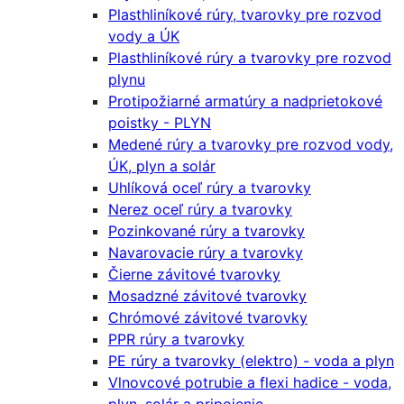
Plasthliníkové rúry, tvarovky pre rozvod
vody a ÚK
Plasthliníkové rúry a tvarovky pre rozvod
plynu
Protipožiarné armatúry a nadprietokové
poistky - PLYN
Medené rúry a tvarovky pre rozvod vody,
ÚK, plyn a solár
Uhlíková oceľ rúry a tvarovky
Nerez oceľ rúry a tvarovky
Pozinkované rúry a tvarovky
Navarovacie rúry a tvarovky
Čierne závitové tvarovky
Mosadzné závitové tvarovky
Chrómové závitové tvarovky
PPR rúry a tvarovky
PE rúry a tvarovky (elektro) - voda a plyn
Vlnovcové potrubie a flexi hadice - voda,