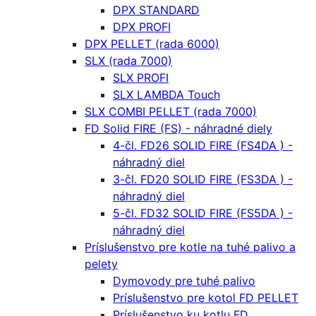
DPX STANDARD
DPX PROFI
DPX PELLET (rada 6000)
SLX (rada 7000)
SLX PROFI
SLX LAMBDA Touch
SLX COMBI PELLET (rada 7000)
FD Solid FIRE (FS) - náhradné diely
4-čl. FD26 SOLID FIRE (FS4DA ) -
náhradný diel
3-čl. FD20 SOLID FIRE (FS3DA ) -
náhradný diel
5-čl. FD32 SOLID FIRE (FS5DA ) -
náhradný diel
Príslušenstvo pre kotle na tuhé palivo a
pelety
Dymovody pre tuhé palivo
Príslušenstvo pre kotol FD PELLET
Príslušenstvo ku kotlu FD