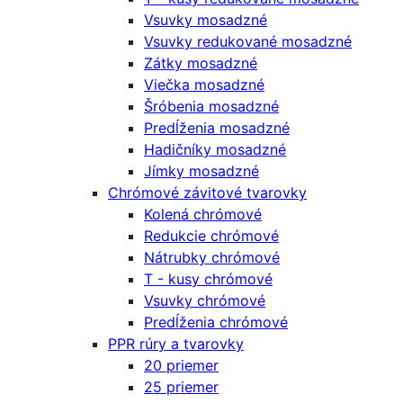
Vsuvky mosadzné
Vsuvky redukované mosadzné
Zátky mosadzné
Viečka mosadzné
Šróbenia mosadzné
Predĺženia mosadzné
Hadičníky mosadzné
Jímky mosadzné
Chrómové závitové tvarovky
Kolená chrómové
Redukcie chrómové
Nátrubky chrómové
T - kusy chrómové
Vsuvky chrómové
Predĺženia chrómové
PPR rúry a tvarovky
20 priemer
25 priemer