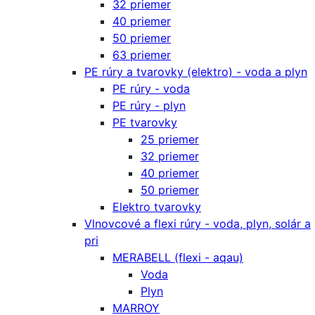
32 priemer
40 priemer
50 priemer
63 priemer
PE rúry a tvarovky (elektro) - voda a plyn
PE rúry - voda
PE rúry - plyn
PE tvarovky
25 priemer
32 priemer
40 priemer
50 priemer
Elektro tvarovky
Vlnovcové a flexi rúry - voda, plyn, solár a
pri
MERABELL (flexi - aqau)
Voda
Plyn
MARROY