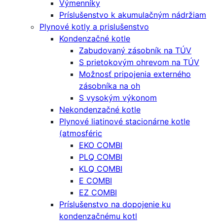
Výmenníky
Príslušenstvo k akumulačným nádržiam
Plynové kotly a prislušenstvo
Kondenzačné kotle
Zabudovaný zásobník na TÚV
S prietokovým ohrevom na TÚV
Možnosť pripojenia externého
zásobníka na oh
S vysokým výkonom
Nekondenzačné kotle
Plynové liatinové stacionárne kotle
(atmosféric
EKO COMBI
PLQ COMBI
KLQ COMBI
E COMBI
EZ COMBI
Príslušenstvo na dopojenie ku
kondenzačnému kotl