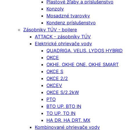
Plastové žľaby a príslušenstvo
Konzoly
Mosadzné tvarovky
Kondenz príslušenstvo
Zásobniky TÚV - bojlere
ATTACK - zásobníky TÚV
Elektrické ohrievače vody
QUADRIGA, VELIS, LYDOS HYBRID
OKCE
OKHE, OKHE ONE, OKHE SMART
OKCE S
OKCE 2/2
OKCEV
OKCE S/2,2kW
PTO
BTO UP, BTO IN
TO UP, TO IN
HA DR, HA DRT, MX
Kombinované ohrievače vody