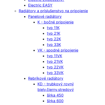
Electric EASY
Radiátory a príslušenstvo na pripojenie
Panelové radiátory
K - bočné pripojenie
typ 11K
typ 21K
typ 22K
typ 33K
VK - spodné pripojenie
typ 11VK
typ 21VK
typ 22VK
typ 33VK
Rebríkové radiátory
KD - trubkový rovný
biely,čierny,stredový
šírka 450
šírka 600