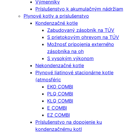
Výmenníky
Príslušenstvo k akumulačným nádržiam
Plynové kotly a prislušenstvo
Kondenzačné kotle
Zabudovaný zásobník na TÚV
S prietokovým ohrevom na TÚV
Možnosť pripojenia externého
zásobníka na oh
S vysokým výkonom
Nekondenzačné kotle
Plynové liatinové stacionárne kotle
(atmosféric
EKO COMBI
PLQ COMBI
KLQ COMBI
E COMBI
EZ COMBI
Príslušenstvo na dopojenie ku
kondenzačnému kotl