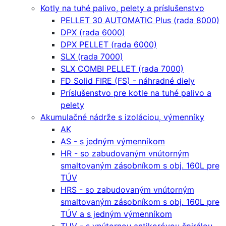
Kotly na tuhé palivo, pelety a príslušenstvo
PELLET 30 AUTOMATIC Plus (rada 8000)
DPX (rada 6000)
DPX PELLET (rada 6000)
SLX (rada 7000)
SLX COMBI PELLET (rada 7000)
FD Solid FIRE (FS) - náhradné diely
Príslušenstvo pre kotle na tuhé palivo a
pelety
Akumulačné nádrže s izoláciou, výmenníky
AK
AS - s jedným výmenníkom
HR - so zabudovaným vnútorným
smaltovaným zásobníkom s obj. 160L pre
TÚV
HRS - so zabudovaným vnútorným
smaltovaným zásobníkom s obj. 160L pre
TÚV a s jedným výmenníkom