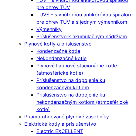
TUV - s vnútornou antikoróvou špirálou
pre ohrev TÚV
TUVS - s vnútornou antikoróvou špirálou
pre ohrev TÚV a s jedným výmenníkom
Výmenníky
Príslušenstvo k akumulačným nádržiam
Plynové kotly a prislušenstvo
Kondenzačné kotle
Nekondenzačné kotle
Plynové liatinové stacionárne kotle
(atmosférické kotle)
Príslušenstvo na dopojenie ku
kondenzačným kotlom
Príslušenstvo na dopojenie ku
nekondenzačným kotlom (atmosférické
kotle)
Priamo ohrievané plynové zásobníky
Elektrické kotly a príslušenstvo
Electric EXCELLENT