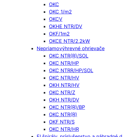
OKC
OKC 1/m2
OKCV
OKHE NTR/DV
OKF/1m2
OKCE NTR/2,2kW
Nepriamovýhrevné ohrievače
OKC NTR(R)/SOL
OKC NTR/HP
OKC NTRR/HP/SOL
OKC NTR/HV
OKH NTR/HV
OKC NTR/Z
OKH NTR/DV
OKC NTR(R)/BP
OKC NTR(R)
OKF NTR/S
OKC NTR/HR
El.špirály, príslušenstvo a náhradné d