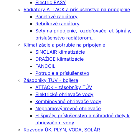
Electric EASY
Radiátory ATTACK a príslušenstvo na pripojenie
Panelové radiátory
Rebríkové radiátory
Sety na pripojenie, rozdeľovače, el. špirály,
príslušenstvo radiátorom...
Klimatizácie a potrubie na pripojenie
SINCLAIR klimatizácie
DRAŽICE klimatizácie
FANCOIL
Potrubie a príslušenstvo
Zásobniky TÚV - bojlere
ATTACK - zásobníky TÚV
Elektrické ohrievače vody
Kombinované ohrievače vody
Nepriamovýhrevné ohrievače
El.špirály, príslušenstvo a náhradné diely k
ohrievačom vody
Rozvody ÚK, PLYN, VODA, SOLÁR