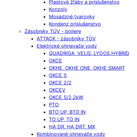
Plastové žľaby a príslušenstvo
Konzoly
Mosadzné tvarovky
Kondenz príslušenstvo
Zásobniky TÚV - bojlere
ATTACK - zásobníky TÚV
Elektrické ohrievače vody
QUADRIGA, VELIS, LYDOS HYBRID
OKCE
OKHE, OKHE ONE, OKHE SMART
OKCE S
OKCE 2/2
OKCEV
OKCE S/2,2kW
PTO
BTO UP, BTO IN
TO UP, TO IN
HA DR, HA DRT, MX
Kombinované ohrievače vody