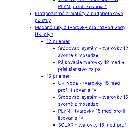
PLYN profil lisovania "
Protipožiarné armatúry a nadprietokové
poistky
Medené rúry a tvarovky pre rozvod vody,
ÚK, plyn
12 priemer
Šróbovací systém - tvarovky 12
svorné z mosadze
Pájkovacie tvarovky 12 meď +
príslušenstvo na pá
15 priemer
ÚK, voda - tvarovky 15 meď
profil lisovania "V"
Šróbovací systém - tvarovky 15
svorné z mosadze
PLYN - tvarovky 15 meď profil
lisovania "V"
SOLÁR - tvarovky 15 meď profil