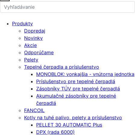
Produkty
Dopredaj
Novinky
Akcie
Odporúčame
Pelety
Tepelné čerpadla a príslušenstvo
MONOBLOK: vonkajšia - vnútorna jednotka
Príslušenstvo pre tepelné čerpadlá
Zásobníky TÚV pre tepelné čerpadlá
Akumulačné zásobníky pre tepelné
čerpadlá
FANCOIL
Kotly na tuhé palivo, pelety a príslušenstvo
PELLET 30 AUTOMATIC Plus
DPX (rada 6000)