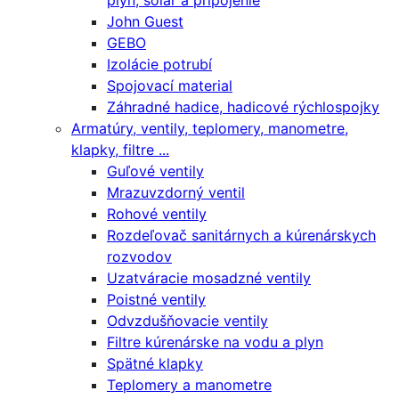
plyn, solár a pripojenie
John Guest
GEBO
Izolácie potrubí
Spojovací material
Záhradné hadice, hadicové rýchlospojky
Armatúry, ventily, teplomery, manometre,
klapky, filtre ...
Guľové ventily
Mrazuvzdorný ventil
Rohové ventily
Rozdeľovač sanitárnych a kúrenárskych
rozvodov
Uzatváracie mosadzné ventily
Poistné ventily
Odvzdušňovacie ventily
Filtre kúrenárske na vodu a plyn
Spätné klapky
Teplomery a manometre