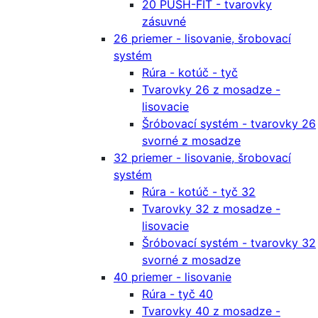
20 PUSH-FIT - tvarovky
zásuvné
26 priemer - lisovanie, šrobovací
systém
Rúra - kotúč - tyč
Tvarovky 26 z mosadze -
lisovacie
Šróbovací systém - tvarovky 26
svorné z mosadze
32 priemer - lisovanie, šrobovací
systém
Rúra - kotúč - tyč 32
Tvarovky 32 z mosadze -
lisovacie
Šróbovací systém - tvarovky 32
svorné z mosadze
40 priemer - lisovanie
Rúra - tyč 40
Tvarovky 40 z mosadze -