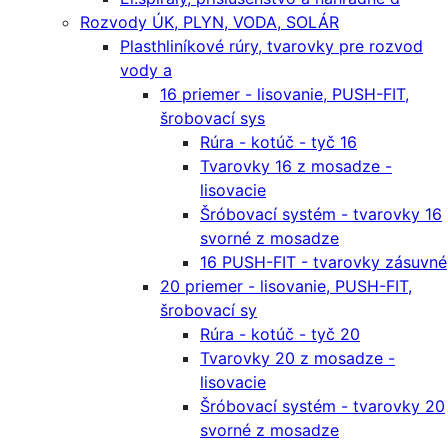
Rozvody ÚK, PLYN, VODA, SOLÁR
Plasthliníkové rúry, tvarovky pre rozvod
vody a
16 priemer - lisovanie, PUSH-FIT,
šrobovací sys
Rúra - kotúč - tyč 16
Tvarovky 16 z mosadze -
lisovacie
Šróbovací systém - tvarovky 16
svorné z mosadze
16 PUSH-FIT - tvarovky zásuvné
20 priemer - lisovanie, PUSH-FIT,
šrobovací sy
Rúra - kotúč - tyč 20
Tvarovky 20 z mosadze -
lisovacie
Šróbovací systém - tvarovky 20
svorné z mosadze