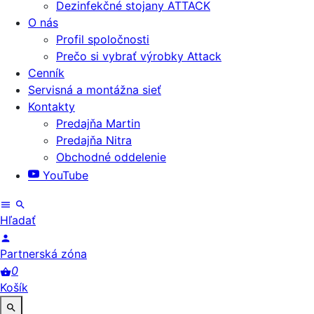
Dezinfekčné stojany ATTACK
O nás
Profil spoločnosti
Prečo si vybrať výrobky Attack
Cenník
Servisná a montážna sieť
Kontakty
Predajňa Martin
Predajňa Nitra
Obchodné oddelenie
YouTube
Hľadať
Partnerská zóna
0
Košík