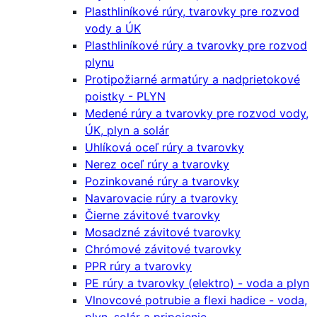
Plasthliníkové rúry, tvarovky pre rozvod
vody a ÚK
Plasthliníkové rúry a tvarovky pre rozvod
plynu
Protipožiarné armatúry a nadprietokové
poistky - PLYN
Medené rúry a tvarovky pre rozvod vody,
ÚK, plyn a solár
Uhlíková oceľ rúry a tvarovky
Nerez oceľ rúry a tvarovky
Pozinkované rúry a tvarovky
Navarovacie rúry a tvarovky
Čierne závitové tvarovky
Mosadzné závitové tvarovky
Chrómové závitové tvarovky
PPR rúry a tvarovky
PE rúry a tvarovky (elektro) - voda a plyn
Vlnovcové potrubie a flexi hadice - voda,