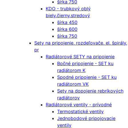
šírka 750
KDO - trubkový oblý
biely,čierny,stredový
šírka 450
šírka 600
šírka 750
Sety na pripojenie, rozdeľovače, el. špirály,
pr
Radiátorové SETY na pripojenie
Bočné pripojenie - SET ku
radiátorom K
Spodné pripojenie - SET ku
radiátorom VK
Sety na dopojenie rebríkových
radiátorov
Radiátorové ventily - prívodné
Termostatické ventily
Jednobodové pripojovacie
ventily