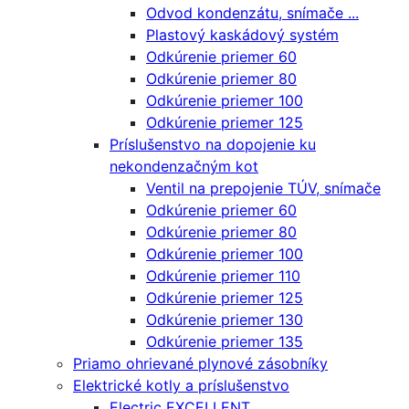
Odvod kondenzátu, snímače ...
Plastový kaskádový systém
Odkúrenie priemer 60
Odkúrenie priemer 80
Odkúrenie priemer 100
Odkúrenie priemer 125
Príslušenstvo na dopojenie ku
nekondenzačným kot
Ventil na prepojenie TÚV, snímače
Odkúrenie priemer 60
Odkúrenie priemer 80
Odkúrenie priemer 100
Odkúrenie priemer 110
Odkúrenie priemer 125
Odkúrenie priemer 130
Odkúrenie priemer 135
Priamo ohrievané plynové zásobníky
Elektrické kotly a príslušenstvo
Electric EXCELLENT