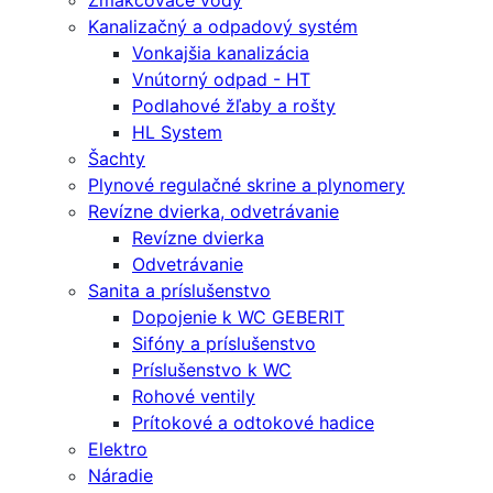
Zmäkčovače vody
Kanalizačný a odpadový systém
Vonkajšia kanalizácia
Vnútorný odpad - HT
Podlahové žľaby a rošty
HL System
Šachty
Plynové regulačné skrine a plynomery
Revízne dvierka, odvetrávanie
Revízne dvierka
Odvetrávanie
Sanita a príslušenstvo
Dopojenie k WC GEBERIT
Sifóny a príslušenstvo
Príslušenstvo k WC
Rohové ventily
Prítokové a odtokové hadice
Elektro
Náradie