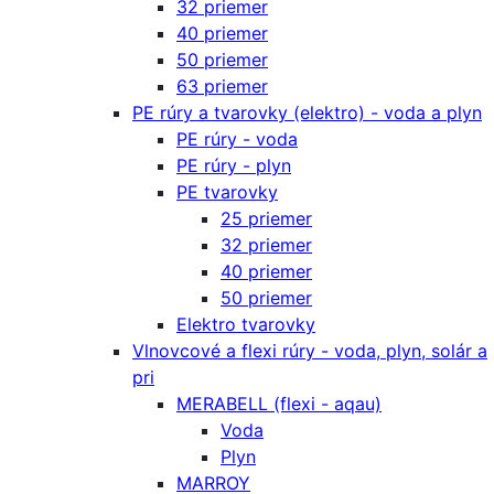
32 priemer
40 priemer
50 priemer
63 priemer
PE rúry a tvarovky (elektro) - voda a plyn
PE rúry - voda
PE rúry - plyn
PE tvarovky
25 priemer
32 priemer
40 priemer
50 priemer
Elektro tvarovky
Vlnovcové a flexi rúry - voda, plyn, solár a
pri
MERABELL (flexi - aqau)
Voda
Plyn
MARROY