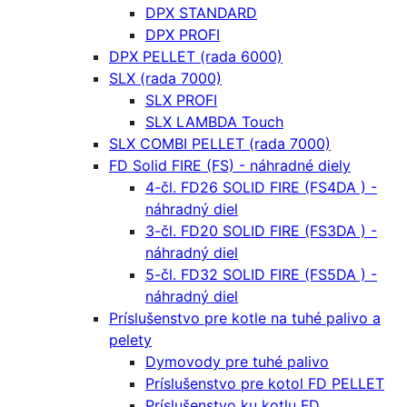
DPX STANDARD
DPX PROFI
DPX PELLET (rada 6000)
SLX (rada 7000)
SLX PROFI
SLX LAMBDA Touch
SLX COMBI PELLET (rada 7000)
FD Solid FIRE (FS) - náhradné diely
4-čl. FD26 SOLID FIRE (FS4DA ) -
náhradný diel
3-čl. FD20 SOLID FIRE (FS3DA ) -
náhradný diel
5-čl. FD32 SOLID FIRE (FS5DA ) -
náhradný diel
Príslušenstvo pre kotle na tuhé palivo a
pelety
Dymovody pre tuhé palivo
Príslušenstvo pre kotol FD PELLET
Príslušenstvo ku kotlu FD