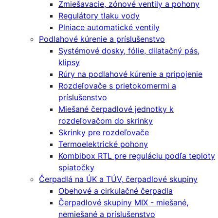
Zmiešavacie, zónové ventily a pohony
Regulátory tlaku vody
Plniace automatické ventily
Podlahové kúrenie a príslušenstvo
Systémové dosky, fólie, dilatačný pás,
klipsy
Rúry na podlahové kúrenie a pripojenie
Rozdeľovače s prietokomermi a
príslušenstvo
Miešané čerpadlové jednotky k
rozdeľovačom do skrinky
Skrinky pre rozdeľovače
Termoelektrické pohony
Kombibox RTL pre reguláciu podľa teploty
spiatočky
Čerpadlá na ÚK a TÚV, čerpadlové skupiny
Obehové a cirkulačné čerpadla
Čerpadlové skupiny MIX - miešané,
nemiešané a príslušenstvo