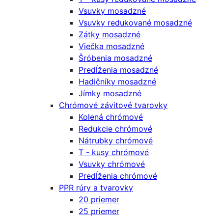
Vsuvky mosadzné
Vsuvky redukované mosadzné
Zátky mosadzné
Viečka mosadzné
Šróbenia mosadzné
Predĺženia mosadzné
Hadičníky mosadzné
Jímky mosadzné
Chrómové závitové tvarovky
Kolená chrómové
Redukcie chrómové
Nátrubky chrómové
T - kusy chrómové
Vsuvky chrómové
Predĺženia chrómové
PPR rúry a tvarovky
20 priemer
25 priemer