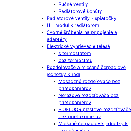
Ručné ventily
Radiátorové kohúty
Radiátorové ventily - spiatočky
H - modul k radiátorom
Svorné šróbenia na pripojenie a
adaptéry
Elektrické vyhrievacie telesá
s termostatom
bez termostatu
Rozdeľovače a miešané čerpadlové
jednotky k radi
Mosadzné rozdeľovače bez
prietokomerov
Nerezové rozdeľovače bez
prietokomerov
BIOFLOOR plastové rozdeľovače
bez prietokomerov
Miešané čerpadlové jednotky k
rozdeľovačom